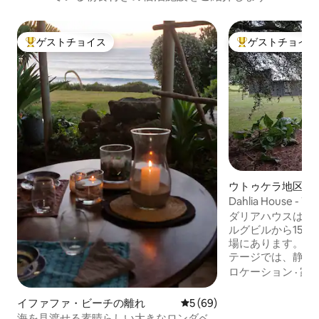
ゲストチョイス
ゲストチョイス
大好評のゲストチョイスです。
大好評のゲストチ
ウトゥケラ地区自
ームステイ
Dahlia House - Te
Bergville
ダリアハウスは、
ルグビルから15 
場にあります。 この素敵で素朴な自炊コ
テージでは、静か
します。 私たち
ロケーション
·
家
ラーパネルとガス
ます。 4名様まで快適にお過ごしいただ
イファファ・ビーチの離れ
レビュー69件、5つ星中5つ
5 (69)
けます。 設備の
海を見渡せる素晴らしい大きなロンダベ