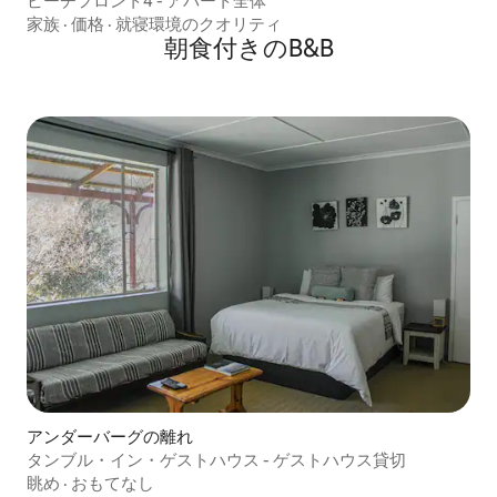
ビーチフロント4 - アパート全体
家族
·
価格
·
就寝環境のクオリティ
朝食付きのB&B
アンダーバーグの離れ
タンブル・イン・ゲストハウス - ゲストハウス貸切
眺め
·
おもてなし