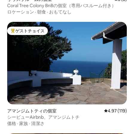
Coral Tree Colony BnBの個室（専用バスルーム付き）
ロケーション
·
朝食
·
おもてなし
ゲストチョイス
大好評のゲストチョイスです。
アマンジムトティの個室
レビュー119件
4.97 (119)
シービューAirbnb、アマンジムトチ
価格
·
家族
·
清潔さ