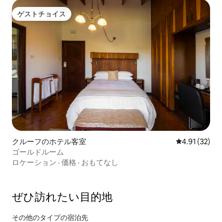
ゲストチョイス
ゲストチョイス
クルーフのホテル客室
レビュー32件
4.91 (32)
ゴールドルーム
ロケーション
·
価格
·
おもてなし
ぜひ訪⁠れ⁠た⁠い目⁠的⁠地
その他のタ⁠イ⁠プ⁠の宿⁠泊⁠先