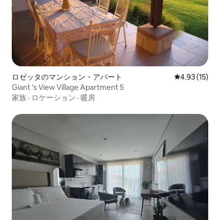
ロゼッタのマンション・アパート
レビュー15件
4.93 (15)
Giant 's View Village Apartment 5
家族
·
ロケーション
·
暖房