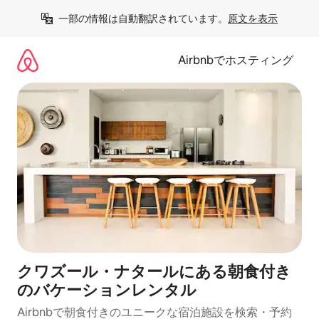
コ
一部の情報は自動翻訳されています。
原文を表示
ン
テ
ン
Airbnbでホスティング
ツ
に
ス
キ
ッ
プ
クワズール・ナタールにある朝食付き
のバケーションレンタル
Airbnbで朝食付きのユニークな宿泊施設を検索・予約