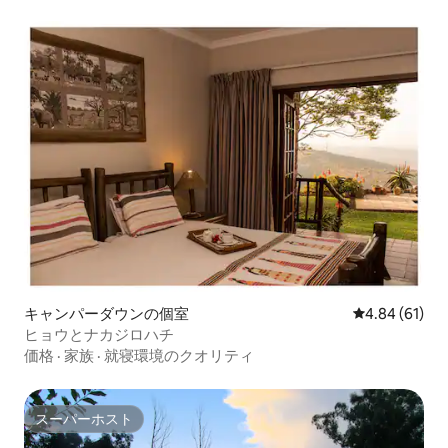
キャンパーダウンの個室
レビュー61件
4.84 (61)
ヒョウとナカジロハチ
価格
·
家族
·
就寝環境のクオリティ
スーパーホスト
スーパーホスト