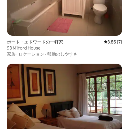
ポート・エドワードの一軒家
レビュー7件
3.86 (7)
93 Milford House
家族
·
ロケーション
·
移動のしやすさ