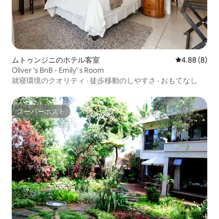
ムトゥンジニのホテル客室
レビュー8件
4.88 (8)
Oliver 's BnB - Emily' s Room
就寝環境のクオリティ
·
徒歩移動のしやすさ
·
おもてなし
スーパーホスト
スーパーホスト