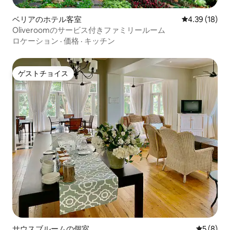
ベリアのホテル客室
レビュー18件
4.39 (18)
Oliveroomのサービス付きファミリールーム
ロケーション
·
価格
·
キッチン
ゲストチョイス
ゲストチョイス
サウスブルームの個室
レビュー
5 (8)