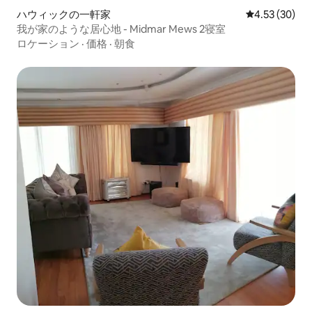
ハウィックの一軒家
レビュー30件
4.53 (30)
我が家のような居心地 - Midmar Mews 2寝室
ロケーション
·
価格
·
朝食