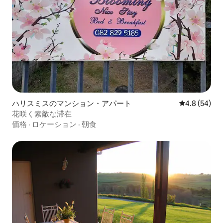
ハリスミスのマンション・アパート
レビュー54
4.8 (54)
花咲く素敵な滞在
価格
·
ロケーション
·
朝食