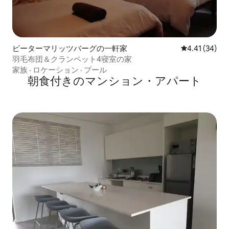
ピーターマリッツバーグの一軒家
レビュー34件
4.41 (34)
羽毛布団＆クランペット4寝室の家
家族
·
ロケーション
·
プール
朝食付きのマンション・アパート