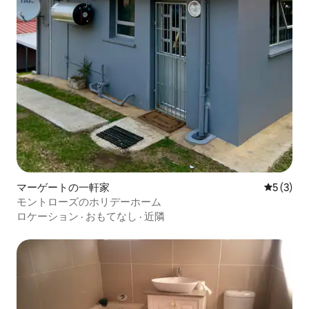
マーゲートの一軒家
レビュー
5 (3)
モントローズのホリデーホーム
ロケーション
·
おもてなし
·
近隣