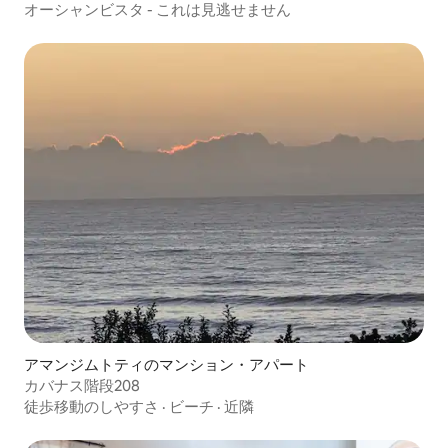
オーシャンビスタ - これは見逃せません
アマンジムトティのマンション・アパート
カバナス階段208
徒歩移動のしやすさ
·
ビーチ
·
近隣