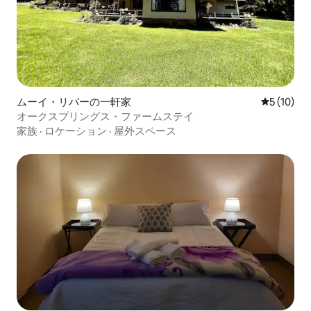
ムーイ・リバーの一軒家
レビュー1
5 (10)
オークスプリングス・ファームステイ
家族
·
ロケーション
·
屋外スペース