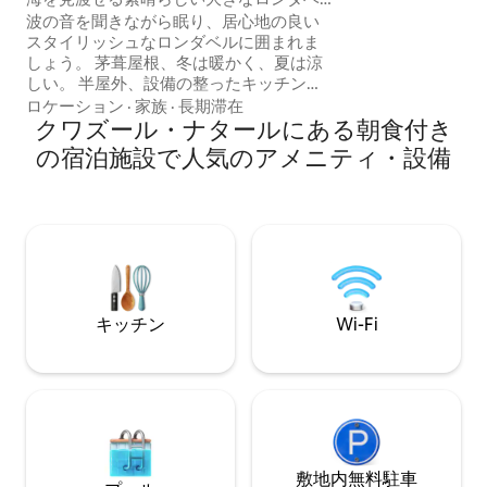
と、オープンプラ
ル
波の音を聞きながら眠り、居心地の良い
ングエリアがありま
スタイリッシュなロンダベルに囲まれま
り、どちらにも専
しょう。 茅葺屋根、冬は暖かく、夏は涼
います。 屋根付きのベランダには、作り
しい。 半屋外、設備の整ったキッチン、
付けのブライと座
ダイニングエリア。 星空の下でシャワー
ロケーション
·
家族
·
長期滞在
を浴びましょう。 亜熱帯の環境にぴった
クワズール・ナタールにある朝食付き
りです。 屋外の専用ガーデンエリアのハ
の宿泊施設で人気のアメニティ・設備
ンモックでリラックス。 現地のホスト
で、古いサウスコーストのサーファーで
もあるアランが、最高のローカルブレイ
クをご案内します！ それ以外の場合は、
この特別なリトリートスペースをお楽し
みください。 朝食は料金に含まれていま
す。 私たちの鶏の卵です！
キッチン
Wi-Fi
敷地内無料駐⁠車