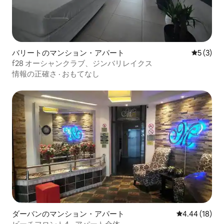
バリートのマンション・アパート
レビュー
5 (3)
f28 オーシャンクラブ、ジンバリレイクス
情報の正確さ
·
おもてなし
ダーバンのマンション・アパート
レビュー18件
4.44 (18)