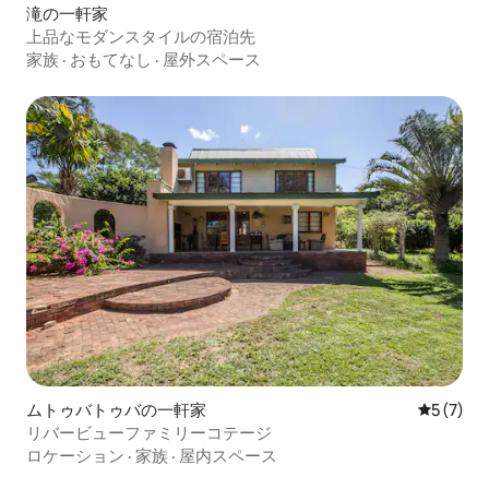
滝の一軒家
上品なモダンスタイルの宿泊先
家族
·
おもてなし
·
屋外スペース
ムトゥバトゥバの一軒家
レビュー
5 (7)
リバービューファミリーコテージ
ロケーション
·
家族
·
屋内スペース