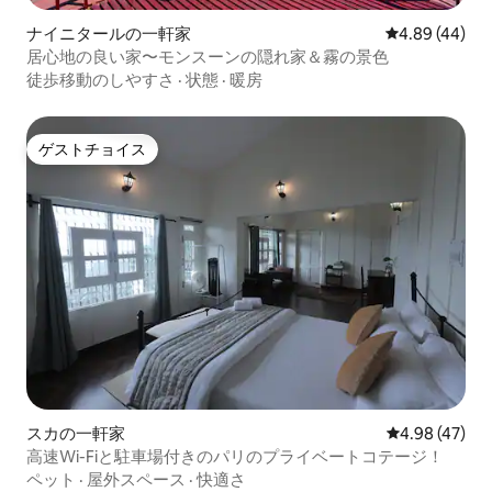
ナイニタールの一軒家
レビュー44件
4.89 (44)
居心地の良い家〜モンスーンの隠れ家＆霧の景色
徒歩移動のしやすさ
·
状態
·
暖房
ゲストチョイス
ゲストチョイス
スカの一軒家
レビュー47件
4.98 (47)
高速Wi-Fiと駐車場付きのパリのプライベートコテージ！
ペット
·
屋外スペース
·
快適さ