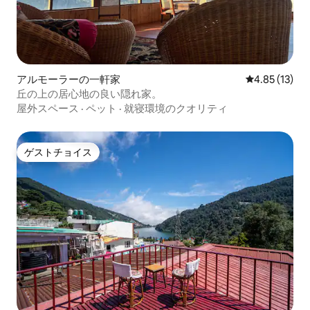
アルモーラーの一軒家
レビュー13件
4.85 (13)
丘の上の居心地の良い隠れ家。
屋外スペース
·
ペット
·
就寝環境のクオリティ
ゲストチョイス
ゲストチョイス