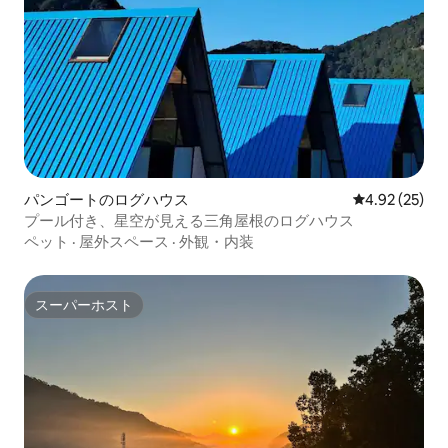
パンゴートのログハウス
レビュー25件
4.92 (25)
プール付き、星空が見える三角屋根のログハウス
ペット
·
屋外スペース
·
外観・内装
スーパーホスト
スーパーホスト