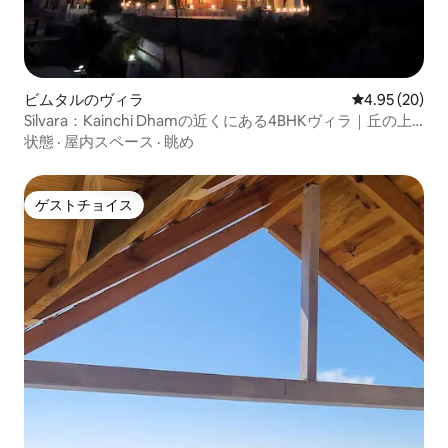
ビムタルのヴィラ
レビュー20件
4.95 (20)
Silvara：Kainchi Dhamの近くにある4BHKヴィラ｜丘の上
からの眺め
状態
·
屋内スペース
·
眺め
ゲストチョイス
ゲストチョイス