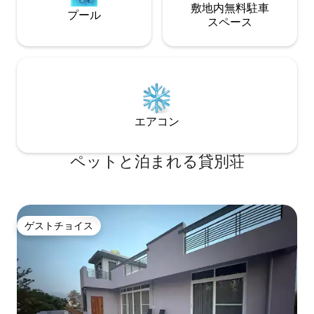
敷地内無料駐⁠車
プール
ス⁠ペ⁠ー⁠ス
エアコン
ペットと泊まれる貸別荘
ゲストチョイス
ゲストチョイス