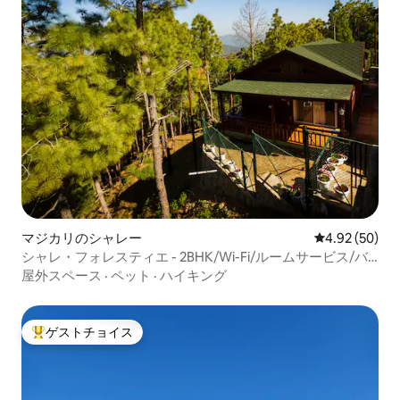
マジカリのシャレー
レビュー50件
4.92 (50)
シャレ・フォレスティエ - 2BHK/Wi-Fi/ルームサービス/バ
ーベキュー
屋外スペース
·
ペット
·
ハイキング
ゲストチョイス
大好評のゲストチョイスです。