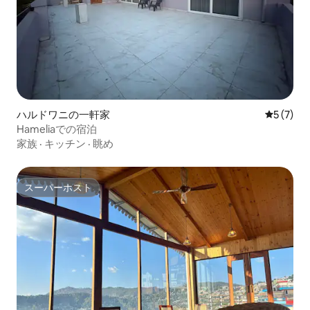
ハルドワニの一軒家
レビュー
5 (7)
Hameliaでの宿泊
家族
·
キッチン
·
眺め
スーパーホスト
スーパーホスト