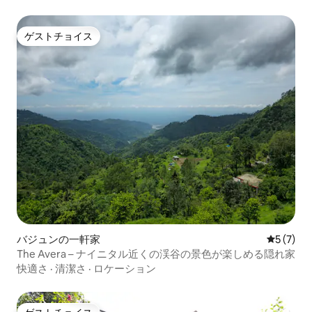
ゲストチョイス
ゲストチョイス
バジュンの一軒家
レビュー
5 (7)
The Avera – ナイニタル近くの渓谷の景色が楽しめる隠れ家
快適さ
·
清潔さ
·
ロケーション