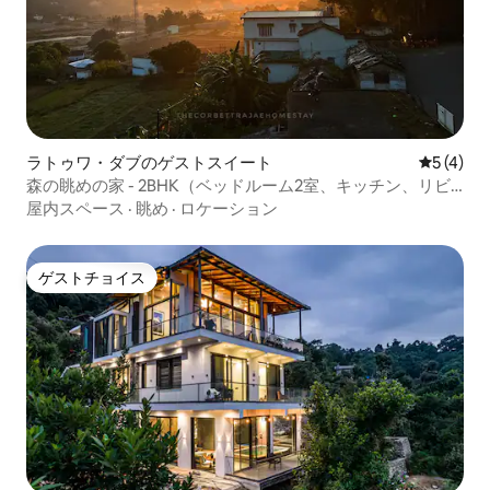
ラトゥワ・ダブのゲストスイート
レビュー
5 (4)
森の眺めの家 - 2BHK（ベッドルーム2室、キッチン、リビ
ングルーム）専用テラス付き
屋内スペース
·
眺め
·
ロケーション
ゲストチョイス
ゲストチョイス