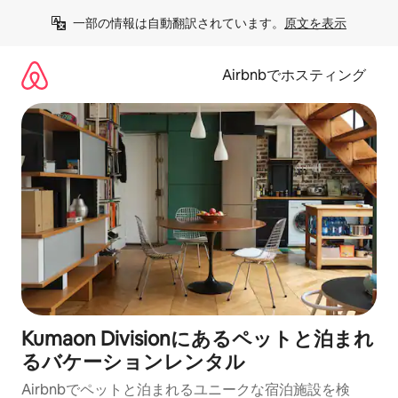
コ
一部の情報は自動翻訳されています。
原文を表示
ン
テ
ン
Airbnbでホスティング
ツ
に
ス
キ
ッ
プ
Kumaon Divisionにあるペットと泊まれ
るバケーションレンタル
Airbnbでペットと泊まれるユニークな宿泊施設を検