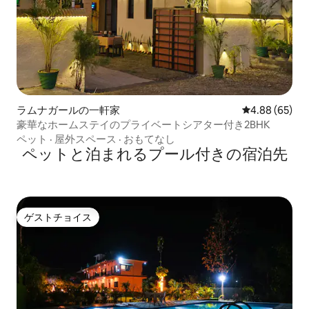
ラムナガールの一軒家
レビュー65件
4.88 (65)
豪華なホームステイのプライベートシアター付き2BHK
ペット
·
屋外スペース
·
おもてなし
ペットと泊まれるプール付きの宿泊先
ゲストチョイス
ゲストチョイス