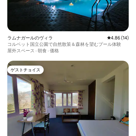
ラムナガールのヴィラ
レビュー14件
4.86 (14)
コルベット国立公園で自然散策＆森林を望むプール体験
屋外スペース
·
朝食
·
価格
ゲストチョイス
ゲストチョイス