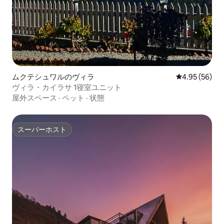
ムクテシュワルのヴィラ
レビュー56件
4.95 (56)
ヴィラ・カイラサ 1寝室ユニット
屋外スペース
·
ペット
·
状態
スーパーホスト
スーパーホスト