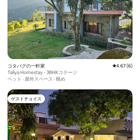
コタバグの一軒家
レビュー6件
4.67 (6)
Taliya Homestay - 3BHKコテージ
ペット
·
屋外スペース
·
眺め
ゲストチョイス
ゲストチョイス