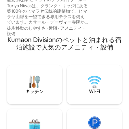
ループに最適です。 ヒマラヤ山脈の
デヴィ
Turiya Niwasは、クランク・リッジにある
に身を委ねましょ
築100年のヒマラヤ伝統的建築物で、ヒマ
脈の美しさに浸り
ラヤ山脈を一望できる専用テラスを備え
なりましょう！Sou
ています。カサール・デーヴィー寺院か
然との距離を近づ
らわずか10分、幹線道路から1分の場所に
徒歩移動のしやすさ
·
近隣
·
アメニティ・
ココロ、魂を癒や
あります。かつてはシュニャタ・ババが
設備
空間です。
住んでおり、シュニャタ・ババはこの家
Kumaon Divisionのペットと泊まれる宿
に「トゥリヤ」という名前を付けまし
泊施設で人気のアメニティ・設備
た。トゥリヤとは、意識の4番目の状態を
指します。周辺にはカフェや手作りのパ
ハディ料理を提供するお店が点在してい
ます。穏やかな滞在に最適な宿泊施設で
す。 *オプションとして、日曜日のウェル
ネスセッション（ハイキング、可動性向
上／ストレッチ、回復運動、フィットネ
ス指導）をご利用いただけます（別途費
キッチン
Wi-Fi
用がかかります）。