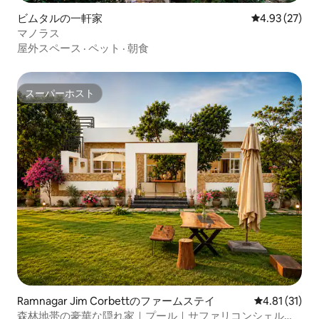
ビムタルの一軒家
レビュー27件
4.93 (27)
マノラス
屋外スペース
·
ペット
·
朝食
スーパーホスト
スーパーホスト
Ramnagar Jim Corbettのファームステイ
レビュー31件
4.81 (31)
森林地帯の豪華な隠れ家｜プール｜サファリコンシェルジ