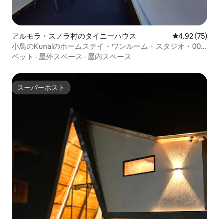
アルモラ・スノラ村のタイニーハウス
レビュー75件
4.92 (75)
小鳥のKunalのホームステイ・ワンルーム・スタジオ・002
号室
ペット
·
屋外スペース
·
屋内スペース
スーパーホスト
スーパーホスト