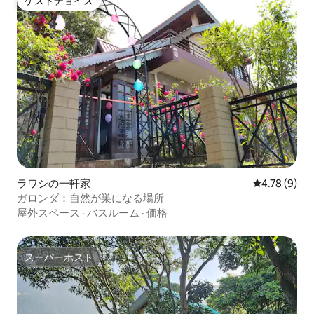
ゲストチョイス
ゲストチョイス
ラワシの一軒家
レビュー9件
4.78 (9)
ガロンダ：自然が巣になる場所
屋外スペース
·
バスルーム
·
価格
スーパーホスト
スーパーホスト