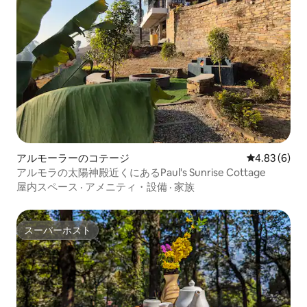
アルモーラーのコテージ
レビュー6件
4.83 (6)
アルモラの太陽神殿近くにあるPaul's Sunrise Cottage
屋内スペース
·
アメニティ・設備
·
家族
スーパーホスト
スーパーホスト