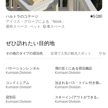
ハルトラのコテージ
レビュー2
5 (28)
アイリス・グローブによる「Nook」
屋外スペース
·
ペット
·
駐車スペース
ぜひ訪⁠れ⁠た⁠い目⁠的⁠地
その他のタ⁠イ⁠プ⁠の宿⁠泊⁠先
近場で人気の観光スポット
やる
バケーションレンタル
湖の近くにある宿泊施設
Kumaon Division
Kumaon Division
コンドミニアム
泊まれるバス・トイレ付き個室
Kumaon Division
Kumaon Division
貸別荘
スキーイン/アウトができる宿泊先
Kumaon Division
Kumaon Division