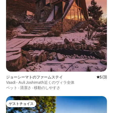
ジョーシーマトのファームステイ
レビュー
5 (3)
Vaadi - Auli Joshimath近くのヴィラ全体
ペット
·
清潔さ
·
移動のしやすさ
ゲストチョイス
ゲストチョイス