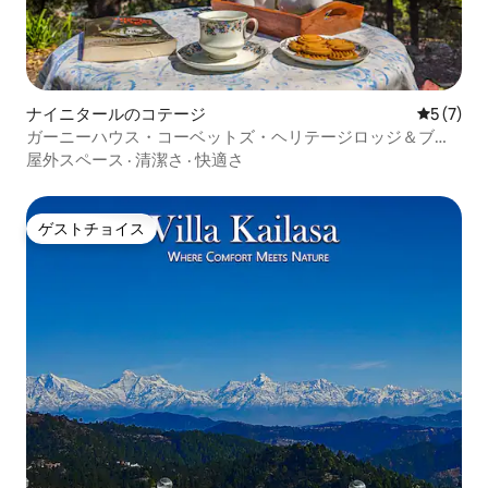
ナイニタールのコテージ
レビュー
5 (7)
ガーニーハウス・コーベットズ・ヘリテージロッジ＆ブレ
ックファスト
屋外スペース
·
清潔さ
·
快適さ
ゲストチョイス
ゲストチョイス