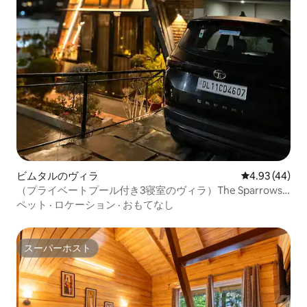
ビムタルのヴィラ
レビュー44件
4.93 (44)
（プライベートプール付き3寝室のヴィラ）The Sparrows
Nest Villa #1
ペット
·
ロケーション
·
おもてなし
スーパーホスト
スーパーホスト