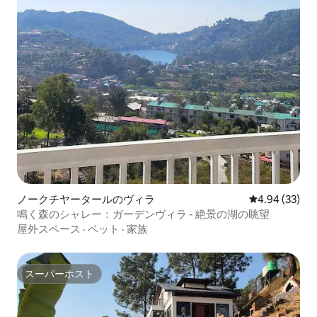
ノークチヤータールのヴィラ
レビュー33件
4.94 (33)
鳴く森のシャレー：ガーデンヴィラ - 絶景の湖の眺望
屋外スペース
·
ペット
·
家族
スーパーホスト
スーパーホスト