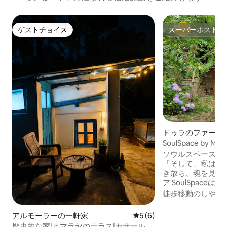
ゲストチョイス
スーパーホスト
ゲストチョイス
スーパーホスト
ドゥラのファーム
SoulSpace by 
プンスタジオ
ソウルスペース：
「そして、私は森
き放ち、魂を見つける。」 
ア SoulSpaceは、地元の持続可能な資材
を使用して建てられ
徒歩移動のしやす
のオープンプラン
ンで、モダンな建
アルモーラーの一軒家
レビュー6件、5つ星中5つ
5 (6)
建築が融合しています。 4人
歴史的な家|ヒマラヤのテラス|カサール・