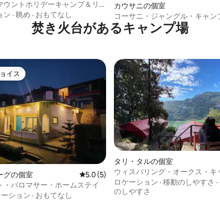
マウントホリデーキャンプ＆リ
カウサニの個室
ョン
·
眺め
·
おもてなし
コーサニ・ジャングル・キャンプ
焚き火台があるキャンプ場
グループ）
ョイス
ョイス
タリ・タルの個室
ウィスパリング・オークス・キ
ーグの個室
レビュー5件、5つ星中5.0つ星の平均評価
5.0 (5)
ナイニタール
ロケーション
·
移動のしやすさ
·
ト・バロマサー・ホームステイ
のしやすさ
ケーション
·
おもてなし
4.93つ星の平均評価