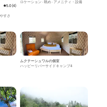
ロケーション
·
眺め
·
アメニティ・設備
レビュー4件、5つ星中5.0つ星の平均評価
5.0 (4)
やすさ
ムクテーシュワルの個室
ハッピーリバーサイドキャンプ4