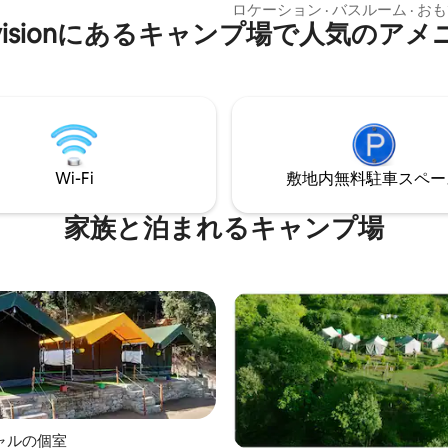
す。松、オーク、デオダーの森
ロケーション
·
バスルーム
·
おも
らしい仲間など、すべてのアメ
 Divisionにあるキャンプ場で人気のア
ョウ、シロイワヤギ、マントヒ
揃っています！
バル、イタチ、インドウサギ、
ザル、ジャッカル、ラングール
ツネ、ヤマアラシなどの野生動
しています。 焚き火、トレッキ
ラオケ、フットボールなどの娯
その他多くのアクティビティを
います。
Wi-Fi
敷地内無料駐⁠車ス⁠ペ⁠ー
家族と泊まれるキャンプ場
ャルの個室