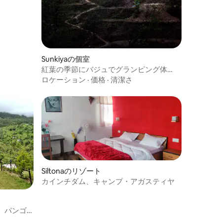
Sunkiyaの個室
紅葉の季節にバジュでグランピング体
験！
ロケーション
·
価格
·
清潔さ
Siltonaのリゾート
カインチダム、キャンプ・アガスティヤ
、パンゴ