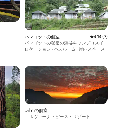
パンゴットの個室
レビュー7件、5つ星
4.14 (7)
パンゴットの秘密の渓谷キャンプ（スイ
ステント、4人でシェア）
ロケーション
·
バスルーム
·
屋内スペース
Dilmiの個室
ニルヴァーナ・ピース・リゾート