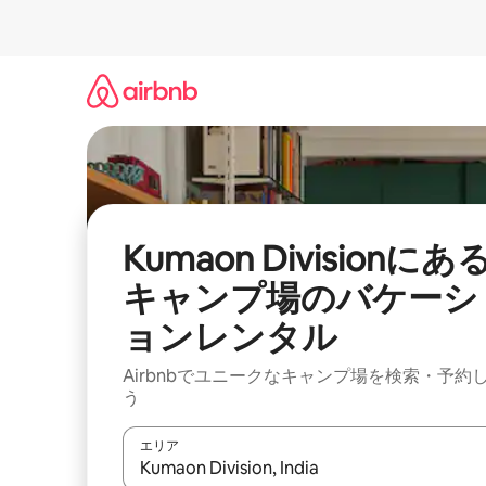
コ
ン
テ
ン
ツ
に
ス
キ
ッ
プ
Kumaon Divisionにあ
キャンプ場のバケーシ
ョンレンタル
Airbnbでユニークなキャンプ場を検索・予約
う
エリア
検索結果が表示されたら、上下の矢印キーを使っ