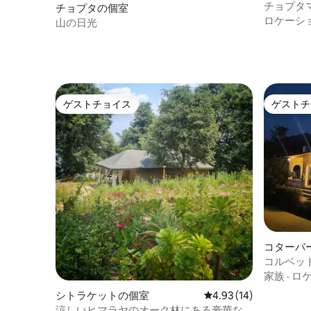
チョプタ
チョプタの個室
ゾート
ロケーシ
山の日光
ゲストチョイス
ゲストチ
ゲストチョイス
ゲストチ
コターバ
コルベッ
家族
·
ロ
シトラケットの個室
レビュー14件、5つ星中
4.93 (14)
涼しいヒマラヤのオーク林にある豪華な