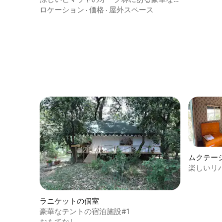
テント
ロケーション
·
価格
·
屋外スペース
ムクテー
楽しいリ
ラニケットの個室
豪華なテントの宿泊施設#1
おもてなし