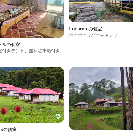
Lingurataの個室
ホーボーリバーキャンプ
4.61つ星の平均評価
ャルの個室
室付きテント、無料駐車場付き
ittaの個室