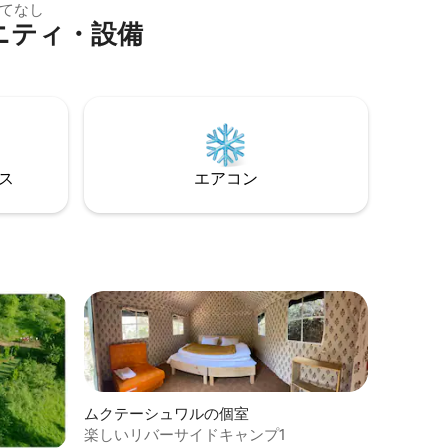
には、ヒ
ルダムのようなヒルステーションは車で
てなし
メニティ・設備
ヒ、サン
わずか30分です。
アカヒゲ
、アカギ
物が生息
ング、カ
楽施設、
提供して
⁠ス
エアコン
ムクテーシュワルの個室
楽しいリバーサイドキャンプ1