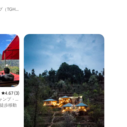
（TGH
レビュー3件、5つ星中4.67つ星の平均評価
4.67 (3)
ャンプ・
徒歩移動