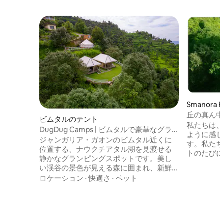
Smanor
丘の真ん
ビムタルのテント
私たちは
DugDug Camps | ビムタルで豪華なグラ
ように感
ンピング体験
ジャンガリア・ガオンのビムタル近くに
す。私た
位置する、ナウクチアタル湖を見渡せる
トのたび
静かなグランピングスポットです。美し
スティン
い渓谷の景色が見える森に囲まれ、新鮮
私たちは
な山の空気と、ゆっくりとリラックスす
ロケーション
·
快適さ
·
ペット
共有し、
るために必要なすべての快適さを備えて
めていま
います。 3つのグランピングは、豪華なベ
心部に位
ッド、お湯、ヒーター、バックアップ電
です。キ
源、お茶の用意、仕事に適したコーナー
備えたフ