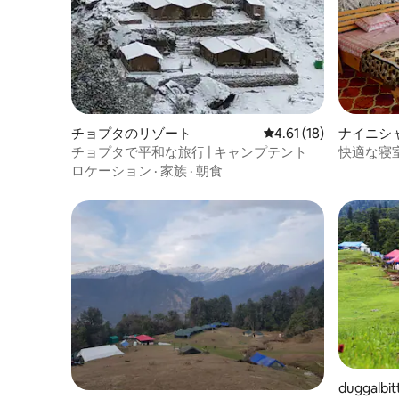
チョプタのリゾート
レビュー18件、5つ星中
4.61 (18)
ナイニシ
チョプタで平和な旅行 | キャンプテント
快適な寝
ロケーション
·
家族
·
朝食
duggalb