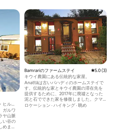
ジョリコ
自然に囲
用キャン
Jeoli
知られて
の宝石で
境で休日
自然愛好
ゾートは
冬の穏や
完璧な滞
Bamrariのファームステイ
レビュー3件、5つ星
5.0 (3)
訪問者に
キウイ農園にある伝統的な家屋。
上にある
Anattāは古いパハディのホームステイで
な場所で
す。伝統的な家とキウイ農園の滞在先を
提供するために、2017年に廃墟となった
泥と石でできた家を修復しました。クマ
・ヒル
オン・ヒマラヤの山頂とパハディの棚田
ロケーション
·
ハイキング
·
眺め
、ガルワ
の素晴らしい眺めに囲まれたこの場所
ラヤ山脈
は、海抜5400フィートの高さに位置して
しい谷の
います。 美しいカチュール渓谷は宿泊施
しめま
設のすぐ前にあります。カウサニやグワ