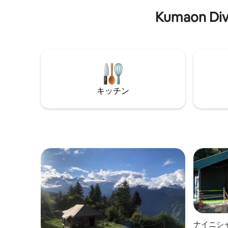
など、考え抜かれた設備が整っていま
所、素晴
Kumaon
す。 DugDugでは、次のことをお楽しみ
ニティが
いただけます。 - 新鮮な家庭料理 - 庭のス
ペースで完全なプライバシー - 村の散策、
自然の中でのトレッキング、森林浴
キッチン
ナイニシ