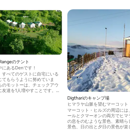
a Rangeのテント
中にあるDenです！
、すべてのゲストに自宅にいる
じてもらうように努めていま
ちのモットーは、チェックアウ
に友達を1人増やすことです。ホ
グをはじめてから3年以上です。
Digthariのキャンプ場
、Denでのゲストの皆様の体験を
ヒマラヤ山脈を望むマーコット
素晴らしいお話を聞くように努
ズ・キャンプ
マーコット・ヒルズの周辺には
す。 丘の女王ナイナイタルの中
ールとクマーオンの両方でヒマ
置する快適で温かいキャンプ場
の息をのむような景色、素晴ら
ャンプ場には、すべての設備を
景色、日の出と夕日の景色が楽
ル機能のキッチン、個人用洗面