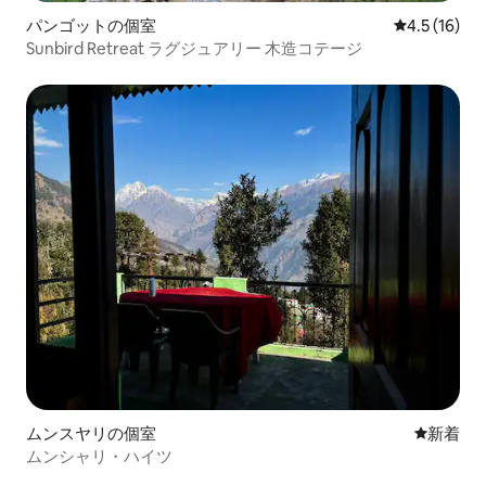
パンゴットの個室
レビュー16
4.5 (16)
Sunbird Retreat ラグジュアリー 木造コテージ
ムンスヤリの個室
新しい宿
新着
ムンシャリ・ハイツ