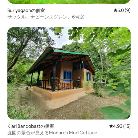
Suriyagaonの個室
レビュー9
5.0 (9)
サッタル、ナビーンズグレン、6号室
Kiari Bandobastの個室
レビュー15件
4.93 (15)
庭園の景色が見えるMonarch Mud Cottage