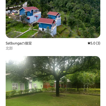
Satbungaの個室
レビュー3
5.0 (3)
北部