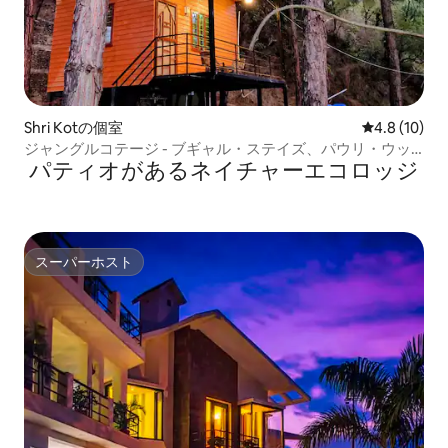
Shri Kotの個室
レビュー10
4.8 (10)
ジャングルコテージ - ブギャル・ステイズ、パウリ・ウッ
パティオがあるネイチャーエコロッジ
タラーカンド
スーパーホスト
スーパーホスト