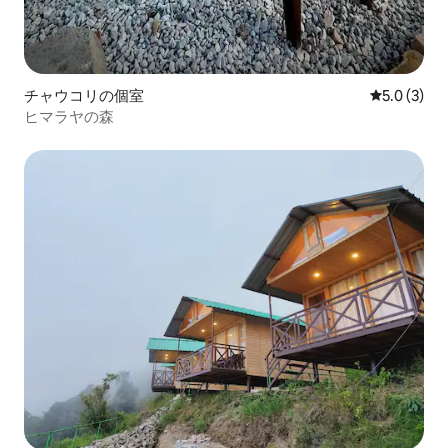
チャウコリの個室
レビュー3
5.0 (3)
ヒマラヤの森