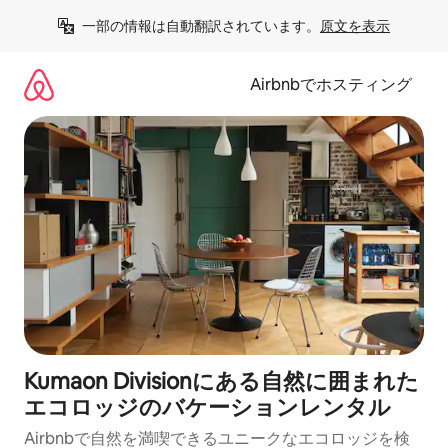
コ
一部の情報は自動翻訳されています。
原文を表示
ン
テ
ン
Airbnbでホスティング
ツ
に
ス
キ
ッ
プ
Kumaon Divisionにある自然に囲まれた
エコロッジのバケーションレンタル
Airbnbで自然を満喫できるユニークなエコロッジを検