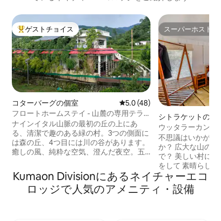
ゲストチョイス
スーパーホスト
大好評のゲストチョイスです。
スーパーホスト
コターバーグの個室
レビュー48件、5つ星中5.0
5.0 (48)
フロートホームステイ - 山麓の専用テラ
シトラケットの個
ス
ナインイタル山脈の最初の丘の上にあ
ウッタラーカンド
る、清潔で趣のある緑の村。3つの側面に
ナーズテント
不思議はいかがで
は森の丘、4つ目には川の谷があります。
か？ 広大な山の領
癒しの風、純粋な空気、澄んだ夜空。五
で？ 美しい村に 美しい村に？ ハイキング
感すべてに平和で活力を与える滞在をお
をして 素晴らし
楽しみいただけます。ジム・コルベッ
Kumaon Divisionにあるネイチャーエコ
すか？ それなら荷物をまとめて、 チケッ
ト、ナイナイタルは車で行ける距離で
トを予約してくだ
ロッジで人気のアメニティ・設備
す。近くに2つの川があります。複数のハ
に遠くありません
イキング、散歩、トレッキング1つ、バー
りません。 お部屋は快適です。 元気にな
ドウォッチング。ベジタリアンの家庭料
れるおいしい食事
理をご用意しております。朝食は無料で