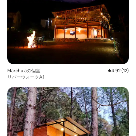
Marchulaの個室
レビュー12件
4.92 (12)
リバーウォークA1