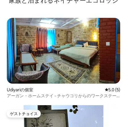
家族と泊まれるネイチャーエコロッジ
Udiyariの個室
レビュー5
5.0 (5)
アーガン・ホームステイ - チャウコリからのワークステー
ション
ゲストチョイス
ゲストチョイス