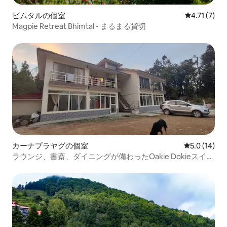
ビムタルの個室
レビュー7件
4.71 (7)
Magpie Retreat Bhimtal - まるまる貸切
カーナプラヤグの個室
レビュー14
5.0 (14)
ラウンジ、書斎、ダイニングが備わったOakie Dokieスイー
ト