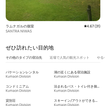
ラムナガルの個室
レビュー31件
4.67 (31)
SANTRA NIWAS
ぜひ訪⁠れ⁠た⁠い目⁠的⁠地
その他のタ⁠イ⁠プ⁠の宿⁠泊⁠先
近場で人気の観光スポット
やる
バケーションレンタル
湖の近くにある宿泊施設
Kumaon Division
Kumaon Division
コンドミニアム
泊まれるバス・トイレ付き個室
Kumaon Division
Kumaon Division
貸別荘
スキーイン/アウトができる宿泊先
Kumaon Division
Kumaon Division