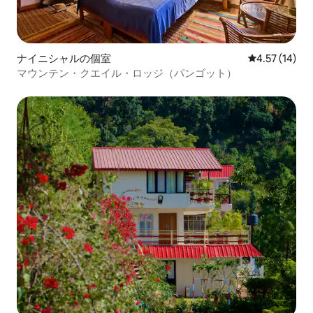
ナイニシャルの個室
レビュー14件
4.57 (14)
マウンテン・クエイル・ロッジ（パンゴット）