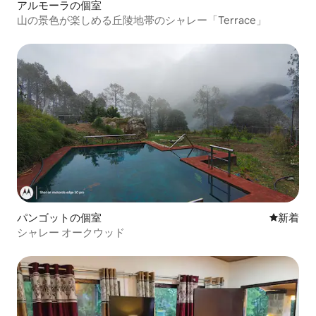
アルモーラの個室
山の景色が楽しめる丘陵地帯のシャレー「Terrace」
パンゴットの個室
新しい宿
新着
シャレー オークウッド