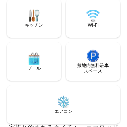
たくさんあります
す。専用キッチンダイニング。コタバー
い体験。 子どもたちを連れてきて 友達も
グ市場まで2 km。 ホストは敷地内に住ん
連れてきて おばさんや おじいち
でいます。
歓迎。
キッチン
Wi-Fi
敷地内無料駐⁠車
プール
ス⁠ペ⁠ー⁠ス
エアコン