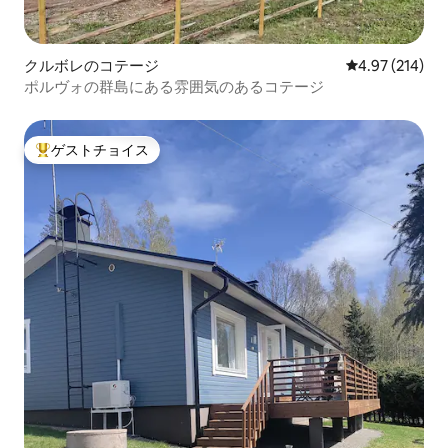
クルボレのコテージ
レビュー214件
4.97 (214)
ポルヴォの群島にある雰囲気のあるコテージ
ゲストチョイス
大好評のゲストチョイスです。