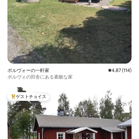
ポルヴォーの一軒家
レビュー114件
4.87 (114)
ポルヴォの田舎にある素敵な家
ゲストチョイス
大好評のゲストチョイスです。