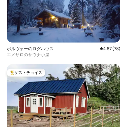
ポルヴォーのログハウス
レビュー78件
4.87 (78)
エメサロのサウナ小屋
ゲストチョイス
大好評のゲストチョイスです。