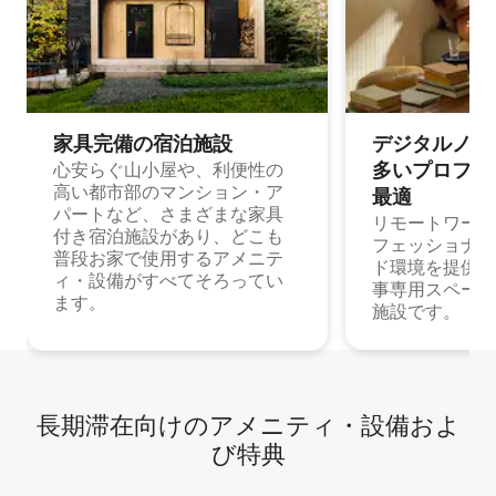
家具完備の宿⁠泊⁠施⁠設
デジタルノマド
多⁠いプ⁠ロ⁠フ⁠ェ⁠
心安らぐ山小屋や、利便性の
高い都市部のマンション・ア
最⁠適
パートなど、さまざまな家具
リモートワーク
付き宿泊施設があり、どこも
フェッショナル
普段お家で使用するアメニテ
ド環境を提供する
ィ・設備がすべてそろってい
事専用スペース
ます。
施設です。
長期滞在向け⁠のア⁠メ⁠ニ⁠テ⁠ィ⁠・設⁠備⁠およ
び特⁠典