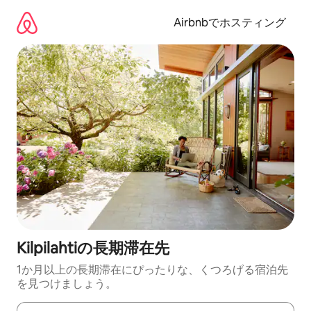
コ
ン
Airbnbでホスティング
テ
ン
ツ
に
ス
キ
ッ
プ
Kilpilahtiの長期滞在先
1か月以上の長期滞在にぴったりな、くつろげる宿泊先
を見つけましょう。