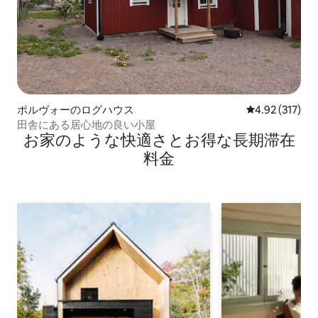
ポルヴォーのログハウス
レビュー317件
4.92 (317)
田舎にある居心地の良い小屋
お家のような快⁠適⁠さ⁠とお⁠得⁠な長⁠期⁠滞⁠在
料⁠金