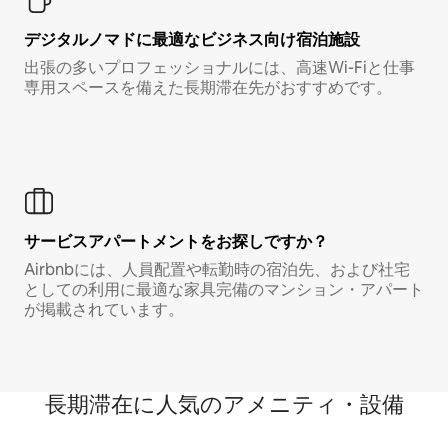
デジタルノマド⁠に最⁠適⁠なビ⁠ジ⁠ネ⁠ス⁠向⁠け宿⁠泊⁠施⁠設
出張の多いプロフェッショナルには、高速Wi-Fiと仕事
専用スペースを備えた長期滞在先がおすすめです。
サービスアパートメントをお探しですか？
Airbnbには、人員配置や転勤時の宿泊先、および社宅
としての利用に最適な家具完備のマンション・アパート
が掲載されています。
長期滞在に人気のアメニティ・設備