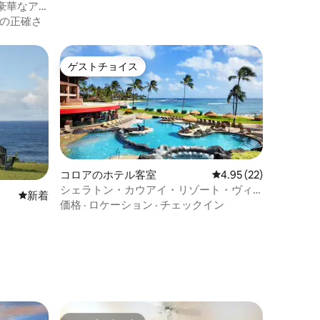
豪華なア
の正確さ
ゲストチョイス
ゲストチョイス
コロアのホテル客室
レビュー22件、5つ星
4.95 (22)
シェラトン・カウアイ・リゾート・ヴィ
新しい宿泊先
新着
ラズ（ガーデンビュー・スタジオ）
価格
·
ロケーション
·
チェックイン