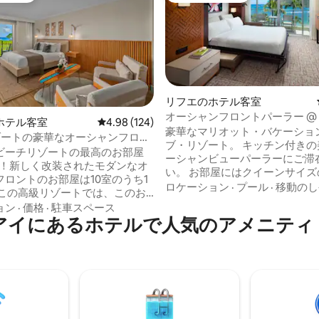
リフエのホテル客室
オーシャンフロントパーラー @
ホテル客室
レビュー124件、5つ星中4.98つ星の平均評価
4.98 (124)
ト
豪華なマリオット・バケーショ
ゾートの豪華なオーシャンフロン
ブ・リゾート。 キッチン付きの
ビーチリゾートの最高のお部屋
ーシャンビューパーラーにご滞
す！新しく改装されたモダンなオ
い。 お部屋にはクイーンサイズ
フロントのお部屋は10室のうち1
ッドがあります。 ベッドを簡単
ロケーション
·
プール
·
移動のし
 この高級リゾートでは、このお
て、昼間は素敵なリビングスペ
金はお得です。 エアコン、新し
ョン
·
価格
·
駐車スペース
楽しみいただけます。 素晴らし
イにあるホ⁠テ⁠ル⁠で人⁠気⁠のア⁠メ⁠ニ⁠テ⁠ィ⁠
キングサイズベッド、そして素
ングコースに近いです。 無料の
景色を提供します。 何マイルも
シャトルと駐車場が含まれます。
イベートビーチ沿いにあり、4つ
にレストランがあります。料金
、ジャグジー、スパ、フィット
で直接予約する場合の料金の半
ターなどがあります。 空港から
す。 露天風呂・ジャグジー、プ
かからない場所にあり、のどかな
ーチ沿いの長い道。 当日の滞在について
シュノーケリング、ハイキン
は、お気軽にメッセージでお問
ップ、レストランへのアクセス