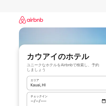
コ
ン
テ
ン
ツ
に
ス
キ
ッ
プ
カウアイのホ⁠テ⁠ル
ユニークなホ⁠テ⁠ル⁠をAirbnb⁠で検⁠索⁠し⁠、予⁠約
し⁠ま⁠し⁠ょ⁠う
エリア
検索結果が表示されたら、上下の矢印キーを使っ
チェックイン