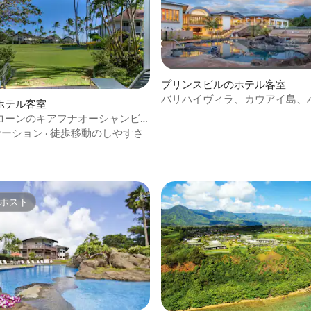
プリンスビルのホテル客室
バリハイヴィラ、カウアイ島、
ホテル客室
寝室
ローンのキアフナオーシャンビ
アコン付き）！
ケーション
·
徒歩移動のしやすさ
ホスト
ホスト
4.98つ星の平均評価