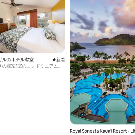
4.75つ星の平均評価
ビルのホテル客室
新しい宿泊先
新着
きの寝室1室のコンドミニアム、
内に洗濯機・乾燥機|プール
Royal Sonesta Kaua’i Resort - L