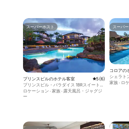
スーパーホスト
スーパー
スーパーホスト
スーパー
コロアの
シェラト
プリンスビルのホテル客室
レビュー6件、5つ
5 (6)
ラ | 2
家族
·
ロ
プリンスビル・パラダイス 1BRスイート
@ ウィンダム・カ・エオ・カイ
ロケーション
·
家族
·
露天風呂・ジャグジ
ー