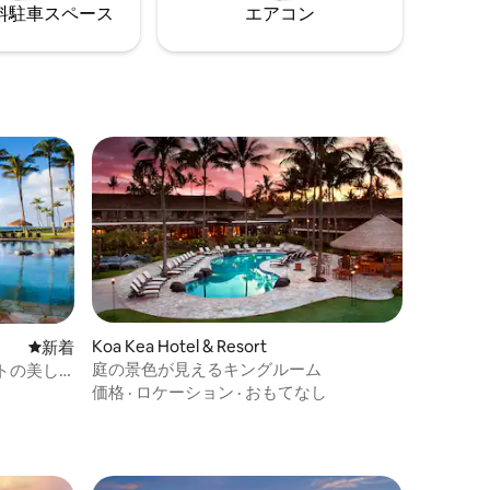
します
⁠車ス⁠ペ⁠ー⁠ス
エアコン
Koa Kea Hotel & Resort
新しい宿泊先
新着
庭の景色が見えるキングルーム
トの美し
価格
·
ロケーション
·
おもてなし