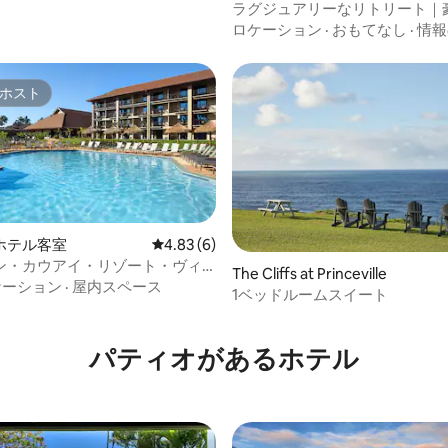
ラグジュアリーなリトリート｜
メニティ・設備｜簡易キッチン
ロケーション
·
おもてなし
·
情報
ホスト
ホスト
ホテル客室
レビュー6件、5つ星中4.83つ星の平均評価
4.83 (6)
ン・カウアイ・リゾート・ヴィ
星中5つ星の平均評価
The Cliffs at Princeville
ベッドルームヴィラ
ケーション
·
屋内スペース
1ベッドルームスイート
パティオがあるホ⁠テ⁠ル