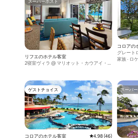
スーパーホスト
スーパーホスト
コロアの
グレート
リフエのホテル客室
ュー（エ
家族
·
ロ
2寝室ヴィラ @ マリオット・カウアイ・ラ
グーンズ
ゲストチョイス
スーパー
ゲストチョイス
スーパー
コロアのホテル客室
レビュー46件、5つ星中
4.98 (46)