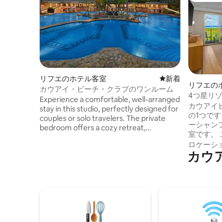
リフエのホテル客室
新しい宿泊先
新着
リフエの
カウアイ・ビーチ・クラブのワンルーム
4つ星リ
Experience a comfortable, well-arranged
トルーム
カウアイ
stay in this studio, perfectly designed for
の1つで
couples or solo travelers. The private
ーシャン
bedroom offers a cozy retreat,
室です。
complemented by a spacious living area
部屋の料
ロケーシ
with a sofa bed and TV for relaxation.
カウア
い豪華な
Enjoy a private bathroom and step onto
晴らしい
your own balcony with seating to take in
続くプラ
the fresh air and surroundings. This suite
のプール
provides a practical, inviting, and relaxing
ネスセン
home base for your next getaway.
10分も
ビーチ、
グ、ショ