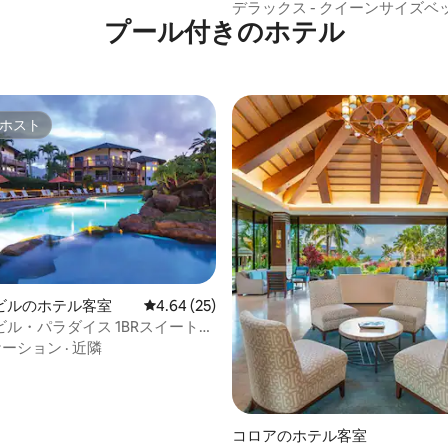
e
デラックス - クイーンサイズベッド
プール付きのホ⁠テ⁠ル
階のラナイ
ホスト
ホスト
4.79つ星の平均評価
ビルのホテル客室
レビュー25件、5つ星中4.64つ星の平均評価
4.64 (25)
ル・パラダイス 1BRスイート
ンダム・カ・エオ・カイ
ケーション
·
近隣
コロアのホテル客室