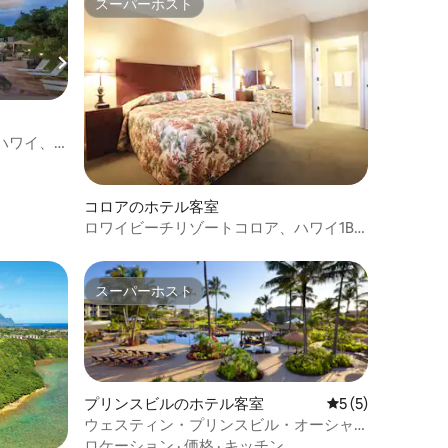
スーパーホスト
スーパーホスト
ハワイ、1
コロアのホテル客室
ロワイビーチリゾートコロア、ハワイ1Bd
Dlx
スーパーホスト
スーパーホスト
プリンスビルのホテル客室
レビュー5件、5
5 (5)
ウェスティン・プリンスビル・オーシャ
ン・リゾート・ヴィラズ（ワンルームマ
ロケーション
·
価格
·
キッチン