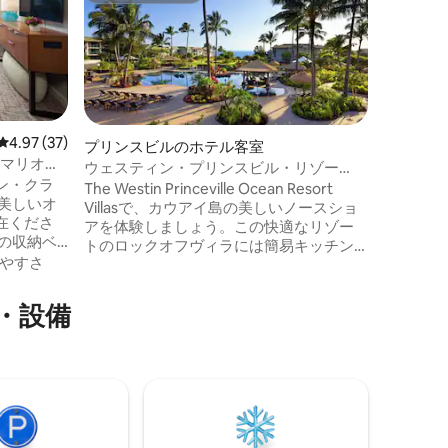
カウアイ
ド
Large kin
our stan
views.Ou
king bed,
refrigera
家族
·
価
condition
dryer, fl
レビュー37件、5つ星中4.97つ星の平均評価
4.97 (37)
プリンスビルのホテル客室
 マリオッ
ウェスティン・プリンスビル・リゾー
ン・クラ
ト・ヴィラ - ノースショア
The Westin Princeville Ocean Resort
美しいオ
Villasで、カウアイ島の美しいノースショ
在くださ
アを体験しましょう。この快適なリゾー
の収納ベ
トのロックオフヴィラには簡易キッチン
に片付け
やすさ
があり、ハナレイ湾、アニニビーチ、ハ
ースをお
イキング、滝、プリンスビルの美しさを
いハイキ
探索するのに最適な拠点です。複数のプ
・設⁠備
空港送迎
ール、ホットタブ、フィットネスセンタ
 敷地内
ー、ダイニング、美しい海の崖の景色な
はホテル
ど、ウェスティン・リゾートのアメニテ
分以下で
ィ・設備をお楽しみください。世界クラ
ール、ビ
スのリゾート環境でカウアイ島でのんび
りした休暇を過ごしたいカップルや小さ
い合わせ
なファミリーにぴったりです。