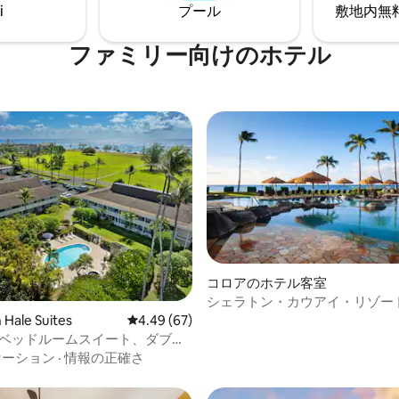
ください。空室状況を確認いた
i
プール
敷地内無料駐
スポットです！ カウアイのすべ
に簡単にアクセスできます！
ファミリー向⁠け⁠のホ⁠テ⁠ル
コロアのホテル客室
シェラトン・カウアイ・リゾー
いワンルーム
 Hale Suites
レビュー67件、5つ星中4.49つ星の平均評価
4.49 (67)
1ベッドルームスイート、ダブル
台、ソファ付き
ケーション
·
情報の正確さ