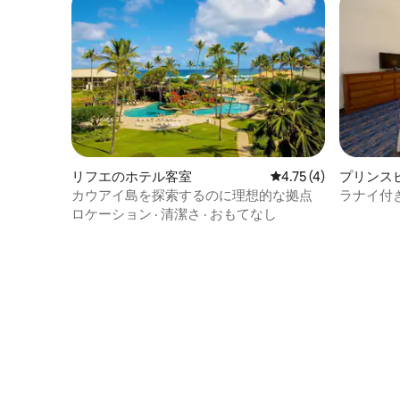
リフエのホテル客室
レビュー4件、5つ星中
4.75 (4)
プリンス
カウアイ島を探索するのに理想的な拠点
ラナイ付
ユニット
ロケーション
·
清潔さ
·
おもてなし