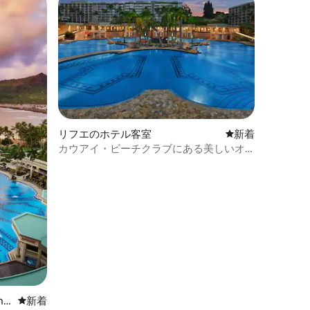
リフエのホテル客室
新しい宿泊先
新着
カウアイ・ビーチクラブにある美しいオ
ーシャンビューの1ベッドルーム
ihu
新しい宿泊先
新着