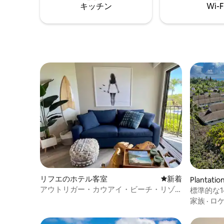
キッチン
Wi-F
に最適な
ての場所
リフエのホテル客室
新しい宿泊先
新着
Plantation
アウトリガー・カウアイ・ビーチ・リゾ
標準的な
ートのNaluスイート
ベッド2
家族
·
ロ