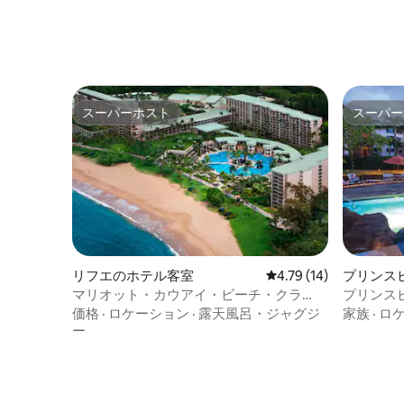
スーパーホスト
スーパー
スーパーホスト
スーパー
リフエのホテル客室
レビュー14件、5つ星中
4.79 (14)
プリンス
マリオット・カウアイ・ビーチ・クラ
プリンスビ
ブ・パーラースイート
@ ウィ
価格
·
ロケーション
·
露天風呂・ジャグジ
家族
·
ロ
ー