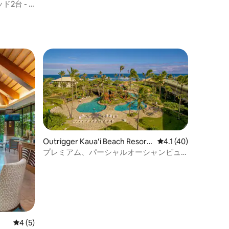
2台 - 1
Outrigger Kauaʻi Beach Resort
レビュー40件、5つ
4.1 (40)
& Spa
プレミアム、パーシャルオーシャンビュ
ー、キングサイズベッド1台
レビュー5件、5つ星中4つ星の平均評価
4 (5)