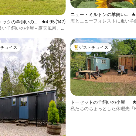
中4.95つ星の平均評価
ニュー・ミルトンの羊飼い
レ
の小屋
海とニューフォレストに近い羊
トックの羊飼いの小
レビュー147件、5つ星中4.95つ星の平均評価
4.95 (147)
屋
い羊飼いの小屋 – 露天風呂、パ
ト
トチョイス
ゲストチョイス
ゲストチョイスです。
大好評のゲストチョイスです。
ドーセットの羊飼いの小屋
私たちのちょっとした休暇先「Mi
つ星中5つ星の平均評価
ようこそ。