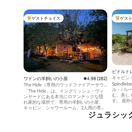
ゲストチョイス
ゲス
大好評のゲストチョイスです。
大好評の
ピドルト
いの小屋
キャビン 
ワドンの羊飼いの小屋
レビュー282件、5つ星中
4.98 (282)
ド、ファ
Spindl
The Hide（専用のウッドファイアーサウ
ル・バレ
ナ・ジャグジーのオプションあり）
「The Hide」は、イングリッシュ・ヴィ
む、美し
ンヤードにある本当にロマンチックな隠
す。 屋外にある星空を見上げられるクロ
れ家的な場所で、専用の羊飼いの小屋、
ーフット
キャビン、シャワールーム、2人用の専用
ド、専用
ジュラシッ
薪式ジャグジーがあります。薪式ジャグ
たキッチンを
ジーには50ポンドの料金がかかります。
ァイバー）
Airbnbゲストサービス料12.5%が料金に含
ラックス
まれるようになりましたので、ご留意く