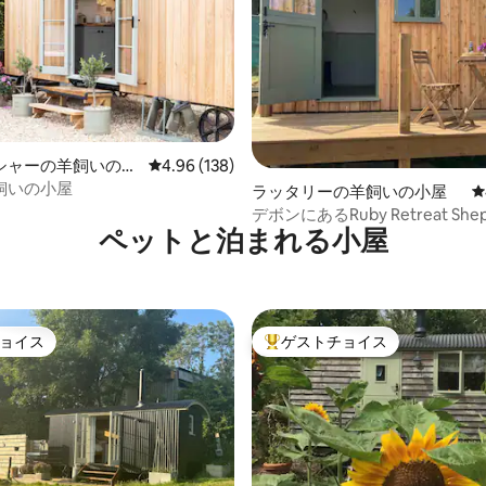
シャーの羊飼いの小
レビュー138件、5つ星中4.96つ星の平均評価
4.96 (138)
飼いの小屋
中4.96つ星の平均評価
ラッタリーの羊飼いの小屋
レ
デボンにあるRuby Retreat Shep
ペットと泊まれる小屋
Hut
ョイス
ゲストチョイス
ョイス
大好評のゲストチョイスです。