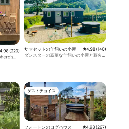
サマセットの羊飼いの小屋
レビュー140件、5つ星
4.98 (140)
ビュー220件、5つ星中4.98つ星の平均評価
4.98 (220)
ダンスターの豪華な羊飼いの小屋と薪火
herd's
の露天風呂・ジャグジー
ゲストチョイス
ゲストチョイス
フォートンのログハウス
レビュー267件、5つ星
4.98 (267)