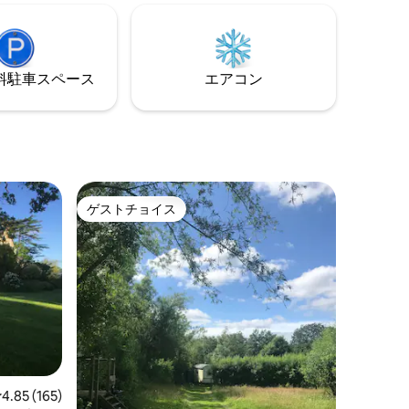
夜に外で
り、簡単に出かけたりリラックスしたり
ドのファ
できます。寝室にシャワールーム。2つの
晴れた日
屋外シーティングエリアからは、なだら
を楽しめ
かなドーセットの田舎の景色が見え、夜
⁠車ス⁠ペ⁠ー⁠ス
エアコン
す。すべ
空を眺めるのに最適です。1匹の犬を歓迎
は大歓迎
します。予約時にAirbnbに犬を追加して
ください
ゲストチョイス
ゲストチョイス
レビュー165件、5つ星中4.85つ星の平均評価
4.85 (165)