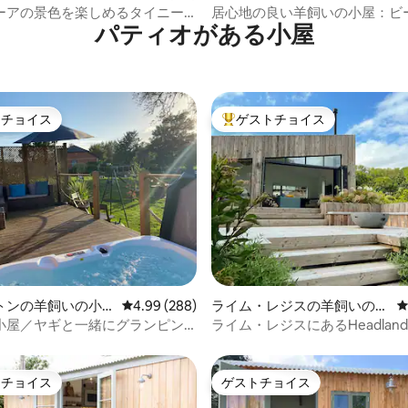
ーアの景色を楽しめるタイニー
居心地の良い羊飼いの小屋：ビ
パティオがある小屋
徒歩5分
トチョイス
ゲストチョイス
ゲストチョイスです。
大好評のゲストチョイスです。
つ星中5つ星の平均評価
トンの羊飼いの小
レビュー288件、5つ星中4.99つ星の平均評価
4.99 (288)
ライム・レジスの羊飼いの小
屋
小屋／ヤギと一緒にグランピン
ライム・レジスにあるHeadland
露天風呂・ジャグジー付き）
Hideaway Shepherd's Hut
トチョイス
ゲストチョイス
ゲストチョイスです。
ゲストチョイス