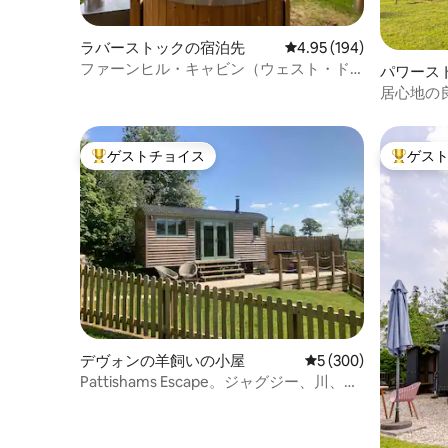
ラバーストックの宿泊先
レビュー194件、5つ星
4.95 (194)
ファーンヒル・キャビン（ウェスト・ド
パワース
ーセットのラバーストック・ファーム）
屋
居心地の良
ブ、ペッ
ゲストチョイス
ゲス
大好評のゲストチョイスです。
大好評の
デヴォンの羊飼いの小屋
レビュー300件、5
5 (300)
Pattishams Escape。ジャグジー、川、犬
同伴OK