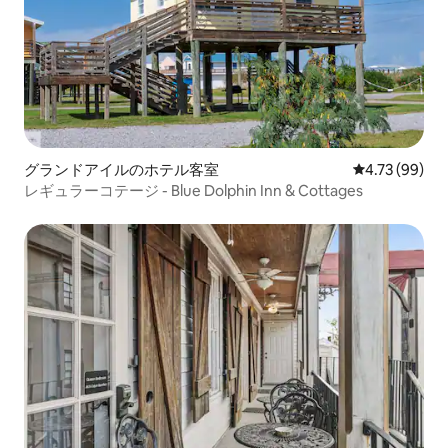
グランドアイルのホテル客室
レビュー99件
4.73 (99)
レギュラーコテージ - Blue Dolphin Inn & Cottages