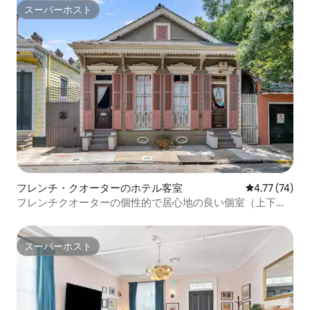
スーパーホスト
スーパーホスト
フレンチ・クオーターのホテル客室
レビュー74件
4.77 (74)
フレンチクオーターの個性的で居心地の良い個室（上下二
段ベッド）
スーパーホスト
スーパーホスト