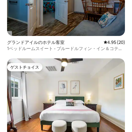
グランドアイルのホテル客室
レビュー20件
4.95 (20)
1ベッドルームスイート - ブルードルフィン・イン＆コテー
ジ
ゲストチョイス
ゲストチョイス