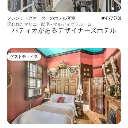
フレンチ・クオーターのホテル客室
レビュー73件
4.77 (73)
呪われたマリニー邸宅 - マルディグラルーム
パティオがあるデ⁠ザ⁠イ⁠ナ⁠ー⁠ズホ⁠テ⁠ル
ゲストチョイス
ゲストチョイス