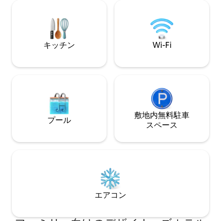
ー付きのフルバスルームを備えていま
が備わっています
す。むき出しのレンガの壁と梁が特徴の
ベートな敷地内で
このゲストハウスは、本格的な雰囲気と
ックスしたり、静
モダンな快適さを兼ね備えています。活
しましょう。アー
気あふれるフレンチ・クォーターからわ
フレンチクォータ
キッチン
Wi-Fi
ずか数歩の、ゲート付きの敷地内にある
で、快適さと魅力
共用パティオでリラックスしましょう。
人数グループにぴ
敷地内無料駐⁠車
プール
ス⁠ペ⁠ー⁠ス
エアコン