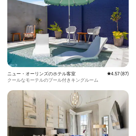
ニュー・オーリンズのホテル客室
レビュー87件
4.57 (87)
クールなモーテルのプール付きキングルーム