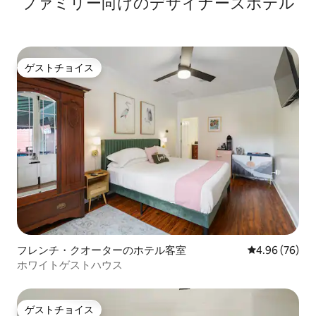
ファミリー向⁠け⁠のデ⁠ザ⁠イ⁠ナ⁠ー⁠ズホ⁠テ⁠ル
ゲストチョイス
ゲストチョイス
フレンチ・クオーターのホテル客室
レビュー76件
4.96 (76)
ホワイトゲストハウス
ゲストチョイス
ゲストチョイス