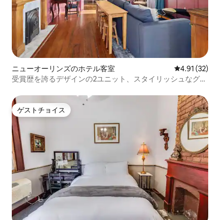
ニューオーリンズのホテル客室
レビュー32件
4.91 (32)
受賞歴を誇るデザインの2ユニット、スタイリッシュなグル
ープ滞在
ゲストチョイス
ゲストチョイス