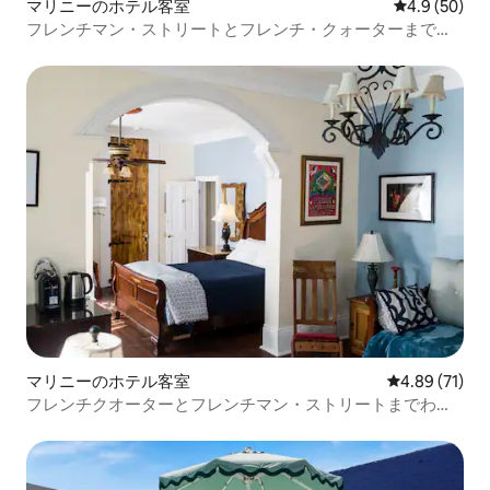
マリニーのホテル客室
レビュー50
4.9 (50)
フレンチマン・ストリートとフレンチ・クォーターまで徒
歩ですぐです！
マリニーのホテル客室
レビュー71件
4.89 (71)
フレンチクオーターとフレンチマン・ストリートまでわず
か数ブロック