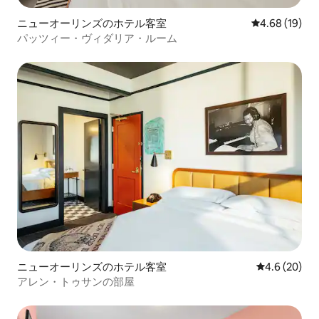
ニューオーリンズのホテル客室
レビュー19件
4.68 (19)
パッツィー・ヴィダリア・ルーム
ニューオーリンズのホテル客室
レビュー20
4.6 (20)
アレン・トゥサンの部屋