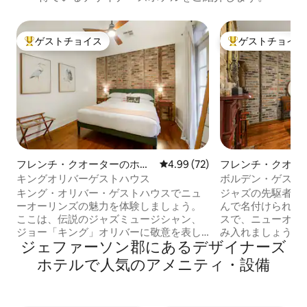
ゲストチョイス
ゲストチョイス
大好評のゲストチョイスです。
大好評のゲストチ
フレンチ・クオーターのホテ
レビュー72件、5つ星中4.99
4.99 (72)
フレンチ・クオー
ル客室
ル客室
キングオリバーゲストハウス
ボルデン・ゲスト
キング・オリバー・ゲストハウスでニュ
ジャズの先駆者バ
ーオーリンズの魅力を体験しましょう。
んで名付けられた
ここは、伝説のジャズミュージシャン、
スで、ニューオー
ジョー「キング」オリバーに敬意を表し
み入れましょう。
ジェファーソン郡にあるデ⁠ザ⁠イ⁠ナ⁠ー⁠ズ
て建てられた宿泊施設です。バーボンス
テルにあるこのゲ
トリートからわずか3ブロック、歴史的な
しのレンガ、キン
ホ⁠テ⁠ル⁠で人⁠気⁠のア⁠メ⁠ニ⁠テ⁠ィ⁠・設⁠備
トレメ地区に位置し、キングサイズベッ
ーンサイズのスリ
ドの寝室、クイーンサイズのスリーパー
す。フルバスルー
ソファを備えたリビングルーム、シャワ
ャワー、バスタブ、