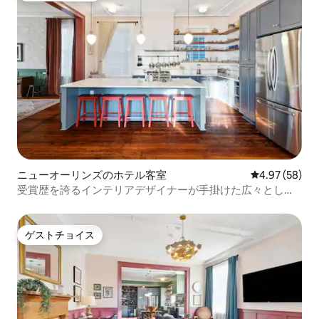
ニューオーリンズのホテル客室
レビュー58件
4.97 (58)
受賞歴を誇るインテリアデザイナーが手掛けた広々とした
豪華なリトリート
ゲストチョイス
ゲストチョイス