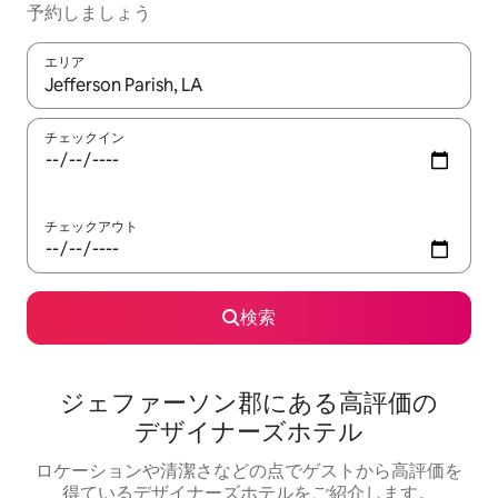
予⁠約し⁠ま⁠し⁠ょ⁠う
エリア
検索結果が表示されたら、上下の矢印キーを使って移動するか、
チェックイン
チェックアウト
検索
ジェファーソン郡にある高⁠評⁠価⁠の
デ⁠ザ⁠イ⁠ナ⁠ー⁠ズホ⁠テ⁠ル
ロケーションや清⁠潔⁠さ⁠な⁠ど⁠の点⁠でゲ⁠ス⁠ト⁠か⁠ら高⁠評⁠価⁠を
得⁠て⁠い⁠るデ⁠ザ⁠イ⁠ナ⁠ー⁠ズホ⁠テ⁠ル⁠をご⁠紹⁠介し⁠ま⁠す⁠。