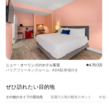
ニュー・オーリンズのホテル客室
レビュー12件
4.75 (12)
バリアフリーキングルーム - ADA駐車場付き
ぜひ訪⁠れ⁠た⁠い目⁠的⁠地
その他のタ⁠イ⁠プ⁠の宿⁠泊⁠先
近場で人気の観光スポット
やる