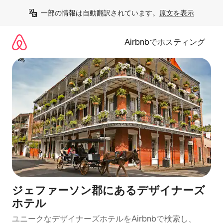
コ
一部の情報は自動翻訳されています。
原文を表示
ン
テ
ン
Airbnbでホスティング
ツ
に
ス
キ
ッ
プ
ジェファーソン郡にあるデ⁠ザ⁠イ⁠ナ⁠ー⁠ズ
ホ⁠テ⁠ル
ユニークなデ⁠ザ⁠イ⁠ナ⁠ー⁠ズホ⁠テ⁠ル⁠をAirbnb⁠で検⁠索⁠し⁠、