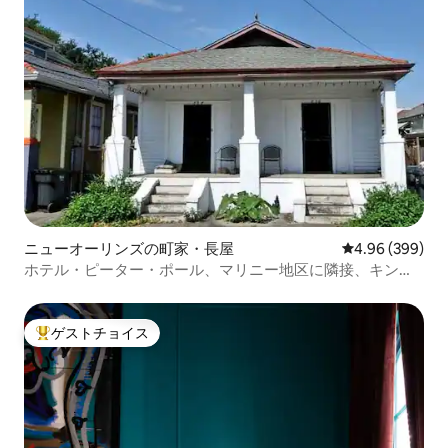
ニューオーリンズの町家・長屋
レビュー399件
4.96 (399)
ホテル・ピーター・ポール、マリニー地区に隣接、キング
ベッド
ゲストチョイス
大好評のゲストチョイスです。