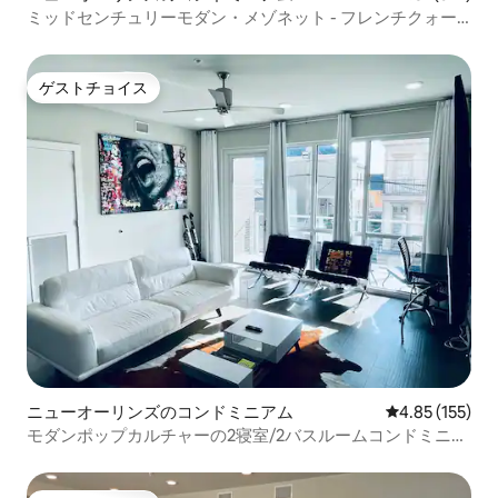
ミッドセンチュリーモダン・メゾネット - フレンチクォー
ター／マリニー
ゲストチョイス
ゲストチョイス
ニューオーリンズのコンドミニアム
レビュー155件
4.85 (155)
モダンポップカルチャーの2寝室/2バスルームコンドミニア
ム