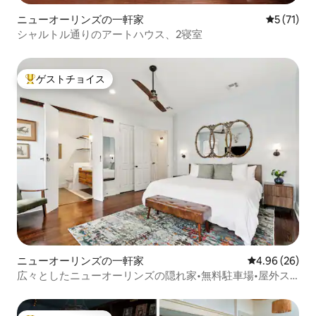
ニューオーリンズの一軒家
レビュー7
5 (71)
シャルトル通りのアートハウス、2寝室
ゲストチョイス
大好評のゲストチョイスです。
ニューオーリンズの一軒家
レビュー26件
4.96 (26)
広々としたニューオーリンズの隠れ家•無料駐車場•屋外ス
ペース