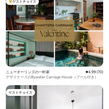
ゲストチョイス
大好評のゲストチョイスです。
ニューオーリンズの一軒家
レビュー70件
4.99 (70)
デザイナーズのBywater Carriage House（プール付き）
ゲストチョイス
ゲストチョイス