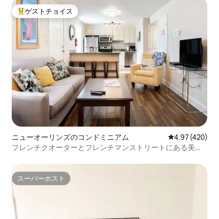
ゲストチョイス
大好評のゲストチョイスです。
ニューオーリンズのコンドミニアム
レビュー420件
4.97 (420)
フレンチクオーターとフレンチマンストリートにある美し
いコンドミニアム
スーパーホスト
スーパーホスト