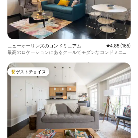
ニューオーリンズのコンドミニアム
レビュー165件
4.88 (165)
最高のロケーションにあるクールでモダンなコンドミニア
ム
ゲストチョイス
大好評のゲストチョイスです。