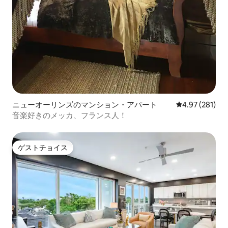
ニューオーリンズのマンション・アパート
レビュー281件
4.97 (281)
音楽好きのメッカ、フランス人！
ゲストチョイス
ゲストチョイス