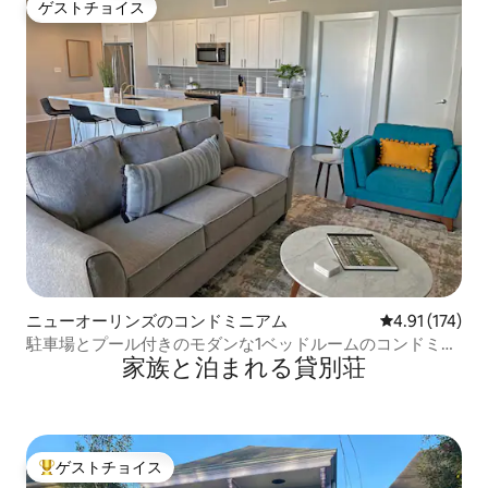
ゲストチョイス
ゲストチョイス
ニューオーリンズのコンドミニアム
レビュー174
4.91 (174)
駐車場とプール付きのモダンな1ベッドルームのコンドミニ
家族と泊まれる貸別荘
アム
ゲストチョイス
大好評のゲストチョイスです。