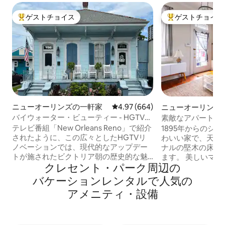
ゲストチョイス
ゲストチョイス
大好評のゲストチョイスです。
大好評のゲストチ
ニューオーリンズの一軒家
レビュー664件、5つ星中4.97
4.97 (664)
ニューオーリンズ
バイウォーター・ビューティー - HGTVで
素敵なアパート -
紹介された歴史的なリノベーション
テレビ番組「New Orleans Reno」で紹介
1895年からのシ
されたように、この広々としたHGTVリ
わいい家で、天井
ノベーションでは、現代的なアップデー
ナルの堅木の床、
トが施されたビクトリア朝の歴史的な魅
ます。 美しいマ
クレセント・パーク⁠周⁠辺⁠の
力を満喫できます。 ルイザストリートの
らすぐのところに
バイウォータービューティーは、リラッ
ォーター、フレン
バ⁠ケ⁠ー⁠シ⁠ョ⁠ン⁠レ⁠ン⁠タ⁠ル⁠で人⁠気⁠の
クスできる大きなフロントポーチ、昼夜
近隣のレストラン
ア⁠メ⁠ニ⁠テ⁠ィ⁠・⁠設⁠備
無料の路上駐車場、シックなインテリア
セントラルエアコ
と12.5インチの天井、リビングルームのポ
ン。 承認された場合、ペット同伴可能で
ケットドアで部屋のプライバシーをさら
す。 すべてのペ
に確保、スマートテレビ、特大の大理石
できている必要が