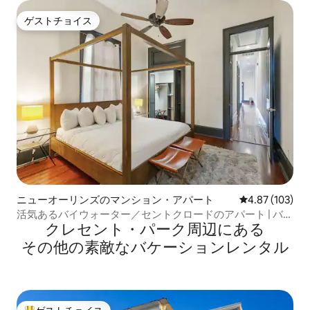
ゲストチョイス
ゲストチョイス
ニューオーリンズのマンション・アパート
レビュー103件
4.87 (103)
活気あるバイウォーター／セントクロードのアパート | バル
クレセント・パーク⁠周⁠辺⁠に⁠あ⁠る
コニー
そ⁠の⁠他⁠の素⁠敵⁠なバ⁠ケ⁠ー⁠シ⁠ョ⁠ン⁠レ⁠ン⁠タ⁠ル