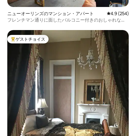
ニューオーリンズのマンション・アパート
レビュー254
4.9 (254)
フレンチマン通りに面したバルコニー付きのおしゃれなマ
リニーのアパート
ゲストチョイス
大好評のゲストチョイスです。