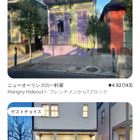
ニューオーリンズの一軒家
レビュー143件
4.92 (143)
Marigny Hideout I - フレンチメンから1ブロック
ゲストチョイス
ゲストチョイス