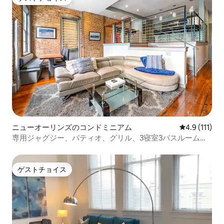
ゲストチョイス
ニューオーリンズのコンドミニアム
レビュー111
4.9 (111)
専用ジャグジー、パティオ、グリル、3寝室3バスルーム、
プール
ゲストチョイス
ゲストチョイス