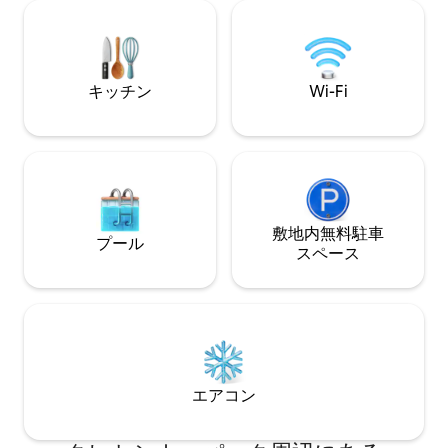
アイランドを備えたキッチン、フォーシ
対する責任を負い
ーズンズホテルが販売する高級クイーン
料金35ドルが発生します。 ラ
サイズシモンズマットレス1台、ホテルコ
NSTR-13453 オ
レクションとラルフローレンの寝具、ク
19566
キッチン
Wi-Fi
イーンサイズエアマットレス1台とツイン
サイズエアマットレス1台、シャワーとト
イレタリーを備えたスタイリッシュな専
用バスルーム、メインベッドルームには
天井ファン付きセントラル空調/暖房、警
報システムを備えています。 ゲストによ
ると、実際に見るとこの宿泊先はさらに
素晴らしく、ホストの対応です！ ライセ
敷地内無料駐⁠車
プール
ンス番号は23-NSTR-13400と24-OSTR-
ス⁠ペ⁠ー⁠ス
03209です。 バイウォーターは、NOLA
で最も人気のあるおしゃれで歴史的なエ
リアで、独自の世界クラスのレストラ
ン、バー、リバーフロントパーク、そし
てクリエイティブな隣人がいます！ フレ
ンチクォーターとフレンチマンストリー
トから1マイル未満の場所にあり、その喧
エアコン
騒からの一時的な休息を提供します。