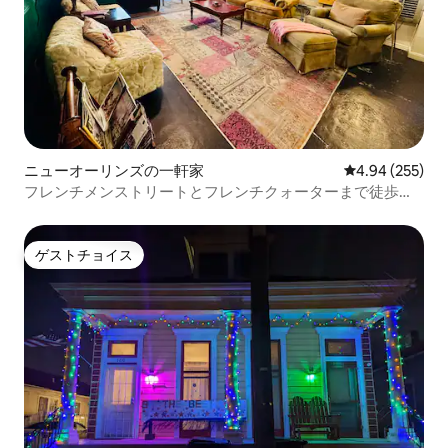
ニューオーリンズの一軒家
レビュー255件
4.94 (255)
フレンチメンストリートとフレンチクォーターまで徒歩圏
内 | 3寝室の宿泊先
ゲストチョイス
ゲストチョイス