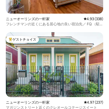
ニューオーリンズの一軒家
レビュー338件
4.93 (338)
フレンチマンの近くにある居心地の良い宿泊先／ FQ （駐
車場＆ワークスペース付き）
ゲストチョイス
大好評のゲストチョイスです。
ニューオーリンズの一軒家
レビュー237件
4.97 (237)
マガジンストリート近くのクレオールコテージスイート