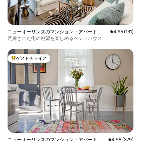
ニューオーリンズのマンション・アパート
レビュー131
4.95 (131)
洗練された街の眺望を楽しめるペントハウス
ゲストチョイス
大好評のゲストチョイスです。
ニューオーリンズのマンション・アパート
レビュー379件
4.98 (379)