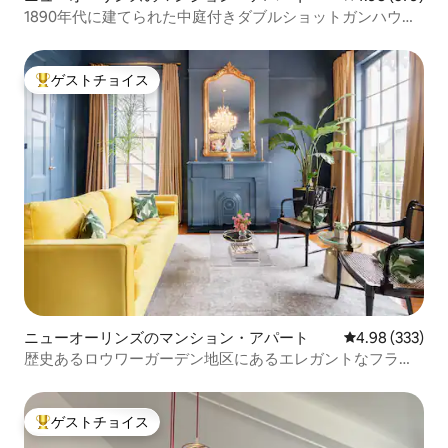
1890年代に建てられた中庭付きダブルショットガンハウス
の中のスタイリッシュな魅力
ゲストチョイス
大好評のゲストチョイスです。
ニューオーリンズのマンション・アパート
レビュー333件
4.98 (333)
歴史あるロウワーガーデン地区にあるエレガントなフラッ
ト
ゲストチョイス
大好評のゲストチョイスです。