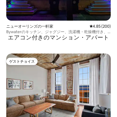
ニューオーリンズの一軒家
レビュー200件
4.85 (200)
Bywaterのキッチン、ジャグジー、洗濯機・乾燥機付き、
エアコン付きのマンション・アパート
FQ近く
ゲストチョイス
ゲストチョイス