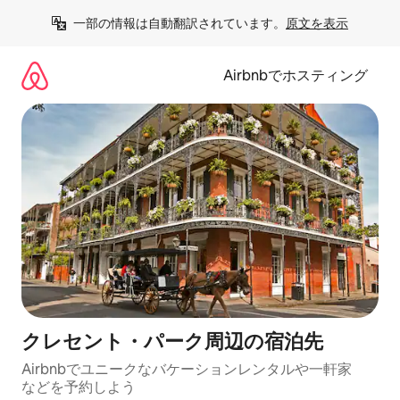
コ
一部の情報は自動翻訳されています。
原文を表示
ン
テ
ン
Airbnbでホスティング
ツ
に
ス
キ
ッ
プ
クレセント・パーク⁠周⁠辺⁠の宿⁠泊⁠先
Airbnbでユニークなバ⁠ケ⁠ー⁠シ⁠ョ⁠ンレ⁠ン⁠タ⁠ルや一⁠軒⁠家
な⁠ど⁠を予⁠約⁠し⁠よ⁠う