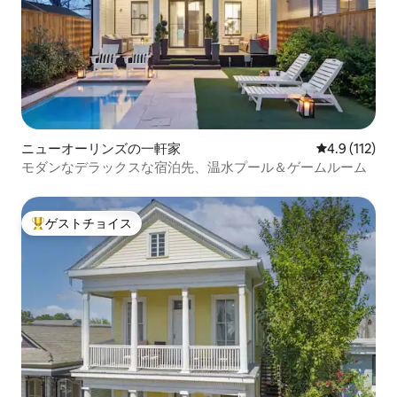
ニューオーリンズの一軒家
レビュー112
4.9 (112)
モダンなデラックスな宿泊先、温水プール＆ゲームルーム
ゲストチョイス
大好評のゲストチョイスです。