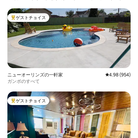
ゲストチョイス
大好評のゲストチョイスです。
ニューオーリンズの一軒家
レビュー954件
4.98 (954)
ガンボのすべて
ゲストチョイス
大好評のゲストチョイスです。