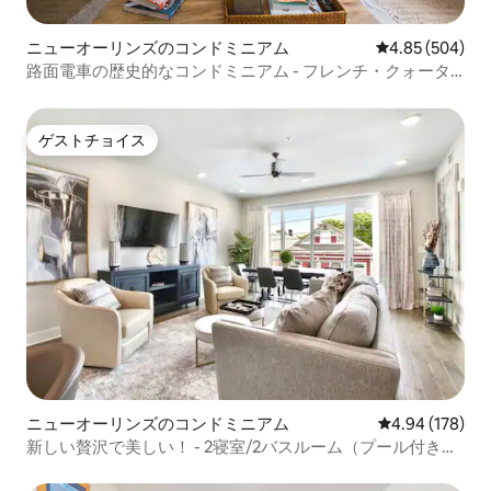
ニューオーリンズのコンドミニアム
レビュー504件
4.85 (504)
路面電車の歴史的なコンドミニアム - フレンチ・クォータ
ーまで徒歩圏内！
ゲストチョイス
ゲストチョイス
ニューオーリンズのコンドミニアム
レビュー178件
4.94 (178)
新しい贅沢で美しい！ - 2寝室/2バスルーム（プール付き）
！