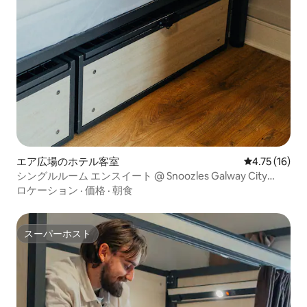
エア広場のホテル客室
レビュー16件
4.75 (16)
シングルルーム エンスイート @ Snoozles Galway City
Centre
ロケーション
·
価格
·
朝食
スーパーホスト
スーパーホスト