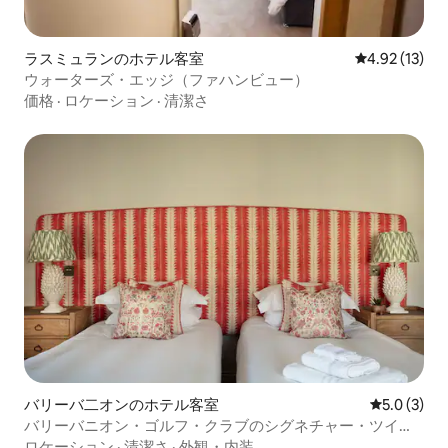
ラスミュランのホテル客室
レビュー13件
4.92 (13)
ウォーターズ・エッジ（ファハンビュー）
価格
·
ロケーション
·
清潔さ
バリーバ二オンのホテル客室
レビュー3
5.0 (3)
バリーバニオン・ゴルフ・クラブのシグネチャー・ツイン
ルーム
ロケーション
·
清潔さ
·
外観・内装