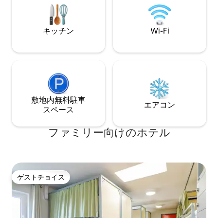
ランドのチャンネルを選択できるテレビ
婚式やイベントの
があります。 アイロン、アイロン台、氷
す。
は、フロントにお申し付けいただければ
キッチン
Wi-Fi
ご利用いただけます。
敷地内無料駐⁠車
エアコン
ス⁠ペ⁠ー⁠ス
ファミリー向⁠け⁠のホ⁠テ⁠ル
ゲストチョイス
ゲストチョイス