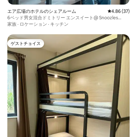
エア広場のホテルのシェアルーム
レビュー37件
4.86 (37)
6ベッド男女混合ドミトリー エンスイート@ Snoozles
Galway City
家族
·
ロケーション
·
キッチン
ゲストチョイス
ゲストチョイス