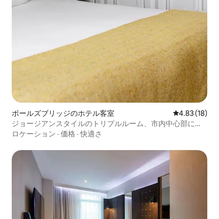
ボールズブリッジのホテル客室
レビュー18件
4.83 (18)
ジョージアンスタイルのトリプルルーム、市内中心部に近
い
ロケーション
·
価格
·
快適さ