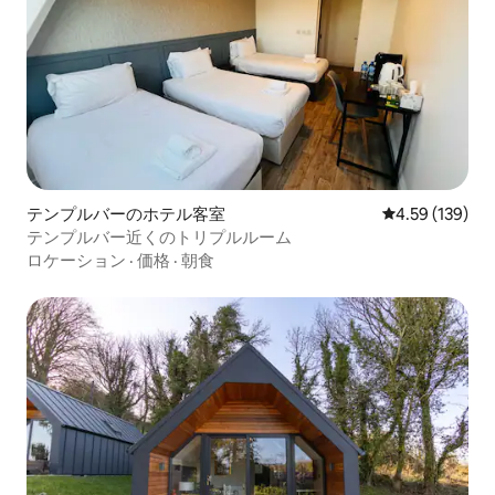
テンプルバーのホテル客室
レビュー139件
4.59 (139)
テンプルバー近くのトリプルルーム
ロケーション
·
価格
·
朝食