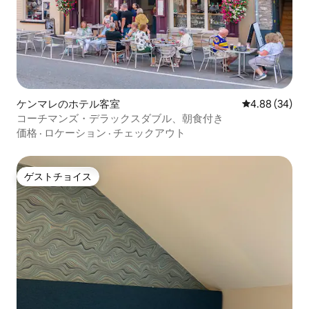
ケンマレのホテル客室
レビュー34件
4.88 (34)
コーチマンズ・デラックスダブル、朝食付き
価格
·
ロケーション
·
チェックアウト
ゲストチョイス
ゲストチョイス