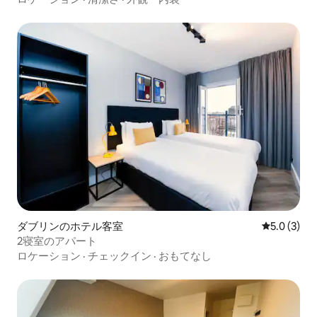
ダブリンのホテル客室
レビュー3
5.0 (3)
2寝室のアパート
ロケーション
·
チェックイン
·
おもてなし