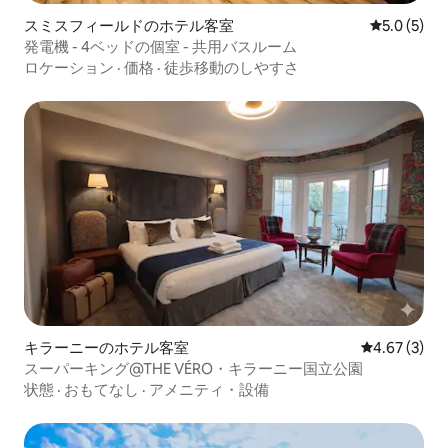
スミスフィールドのホテル客室
レビュー5
5.0 (5)
発電機 - 4ベッドの個室 - 共用バスルーム
ロケーション
·
価格
·
徒歩移動のしやすさ
キラーニーのホテル客室
レビュー3件
4.67 (3)
スーパーキング@THE VÉRO・キラーニー国立公園
状態
·
おもてなし
·
アメニティ・設備