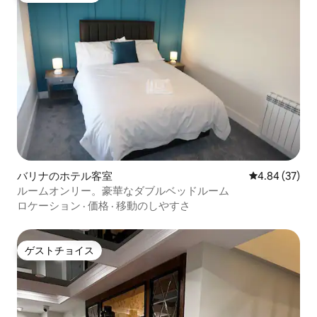
バリナのホテル客室
レビュー37件
4.84 (37)
ルームオンリー。豪華なダブルベッドルーム
ロケーション
·
価格
·
移動のしやすさ
ゲストチョイス
ゲストチョイス