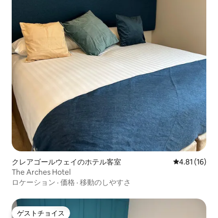
クレアゴールウェイのホテル客室
レビュー16件
4.81 (16)
The Arches Hotel
ロケーション
·
価格
·
移動のしやすさ
ゲストチョイス
ゲストチョイス