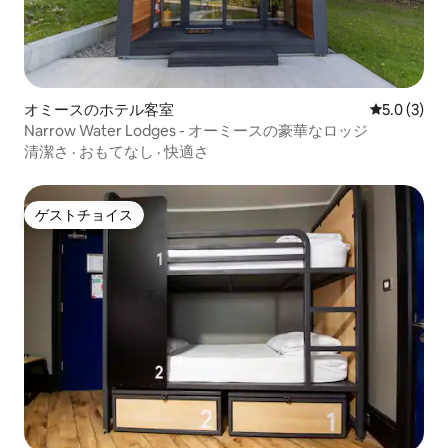
オミースのホテル客室
レビュー3
5.0 (3)
Narrow Water Lodges - オーミースの豪華なロッジ
清潔さ
·
おもてなし
·
快適さ
ゲストチョイス
ゲストチョイス