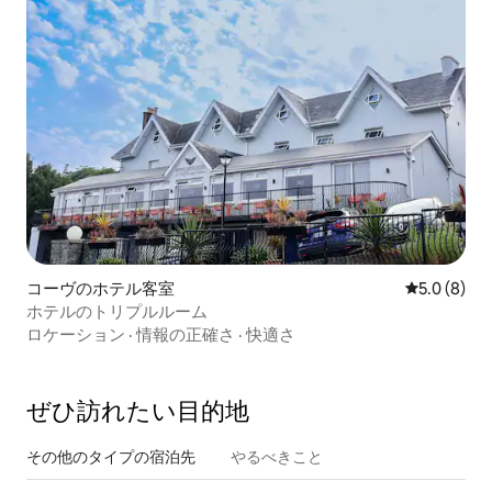
コーヴのホテル客室
レビュー8
5.0 (8)
ホテルのトリプルルーム
ロケーション
·
情報の正確さ
·
快適さ
ぜひ訪⁠れ⁠た⁠い目⁠的⁠地
その他のタ⁠イ⁠プ⁠の宿⁠泊⁠先
やるべきこと