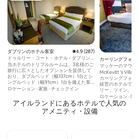
ダブリンのホテル客室
レビュー287件、5つ星中4.9
4.9 (287)
ドゥルリー・コート・ホテル - ダブリン
カーリングフォー
中心部に位置するホテル
当ホテルのトリプルルームは、3名様のご
室
マッケーのマウン
旅行に広々としたオプションを提供して
ックファミリース
McKevitt 's Villa
おり、ダブルベッド（幅137cm）1台とシ
カーリングフォー
ングルベッド（幅91cm）1台を備えた客
経営のホテルです。 宿泊施設は、フ
室があります。 三重ガラスの窓により、
ロケーション
·
家族
·
チェックイン
リー、ツイン、ダ
外部からの騒音を最小限に抑えます。 す
ドルームを備えた
ロケーション
·
駐
べての客室には、バス、シャワー、トイ
アイルランドにあるホ⁠テ⁠ル⁠で人⁠気⁠の
ームで構成されています 宿泊
レ、シンクを備えた専用バスルームと無
には、1泊、週の
ア⁠メ⁠ニ⁠テ⁠ィ⁠・設⁠備
料のアメニティが備わっています。 お部
れています。 Schoonersレストランでの
屋にはコーヒーと紅茶の用具が備わって
ディナー付きまた
います。 ホテル全体と全ての客室に無料
プランがあります。 また、特別なグ
Wi-Fiがあります。 貴重品はすべて室内金
プ料金もご用意し
庫に保管してください。 客室にはアイル
ィブレイク、企業イベント