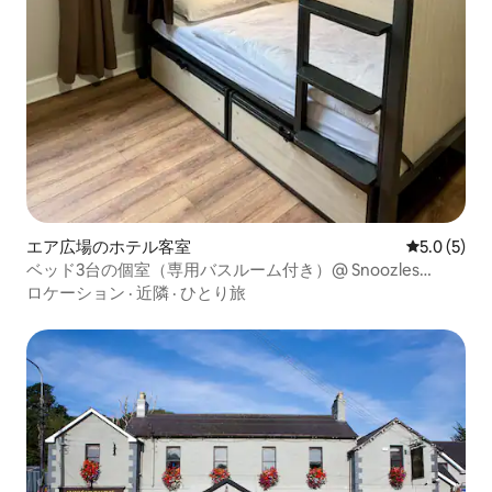
エア広場のホテル客室
レビュー5
5.0 (5)
ベッド3台の個室（専用バスルーム付き）@ Snoozles
Galway
ロケーション
·
近隣
·
ひとり旅