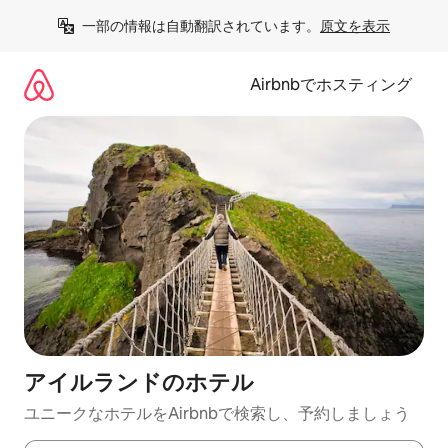
コ
一部の情報は自動翻訳されています。
原文を表示
ン
テ
ン
Airbnbでホスティング
ツ
に
ス
キ
ッ
プ
アイルランドのホ⁠テ⁠ル
ユニークなホ⁠テ⁠ル⁠をAirbnb⁠で検⁠索⁠し⁠、予⁠約し⁠ま⁠し⁠ょ⁠う