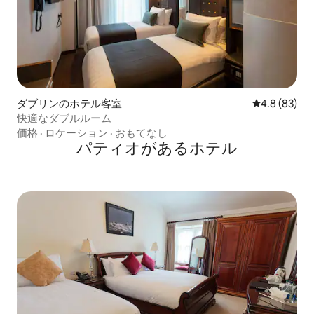
ダブリンのホテル客室
レビュー83
4.8 (83)
快適なダブルルーム
価格
·
ロケーション
·
おもてなし
パティオがあるホ⁠テ⁠ル