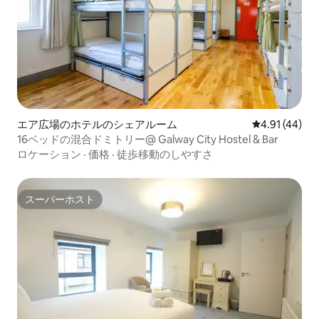
エア広場のホテルのシェアルーム
レビュー44件
4.91 (44)
16ベッドの混合ドミトリー@ Galway City Hostel & Bar
ロケーション
·
価格
·
徒歩移動のしやすさ
スーパーホスト
スーパーホスト