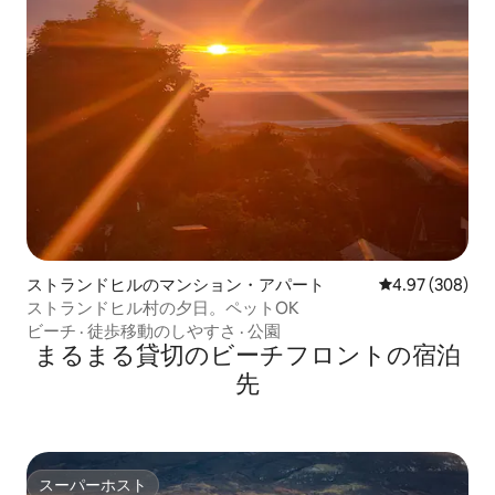
ストランドヒルのマンション・アパート
レビュー308件
4.97 (308)
ストランドヒル村の夕日。ペットOK
ビーチ
·
徒歩移動のしやすさ
·
公園
まるまる貸切のビーチフロントの宿泊
先
スーパーホスト
スーパーホスト