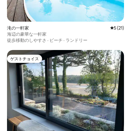
滝の一軒家
レビュー2
5 (21)
海辺の豪華な一軒家
徒歩移動のしやすさ
·
ビーチ
·
ランドリー
ゲストチョイス
ゲストチョイス