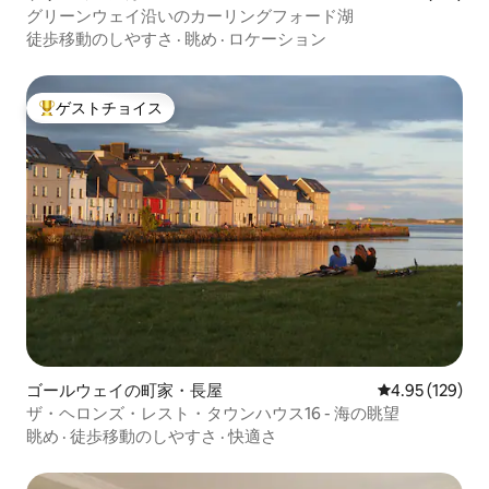
グリーンウェイ沿いのカーリングフォード湖
徒歩移動のしやすさ
·
眺め
·
ロケーション
ゲストチョイス
大好評のゲストチョイスです。
ゴールウェイの町家・長屋
レビュー129件
4.95 (129)
ザ・ヘロンズ・レスト・タウンハウス16 - 海の眺望
眺め
·
徒歩移動のしやすさ
·
快適さ