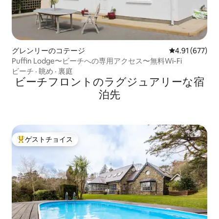
グレンリーのコテージ
レビュー677件
4.91 (677)
Puffin Lodge〜ビーチへの専用アクセス〜無料Wi-Fi
ビーチ
·
眺め
·
裏庭
ビーチフロントのラグジュアリーな宿
泊先
ゲストチョイス
大好評のゲストチョイスです。