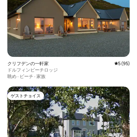
クリフデンの一軒家
レビュー9
5 (95)
ドルフィンビーチロッジ
眺め
·
ビーチ
·
家族
ゲストチョイス
ゲストチョイス