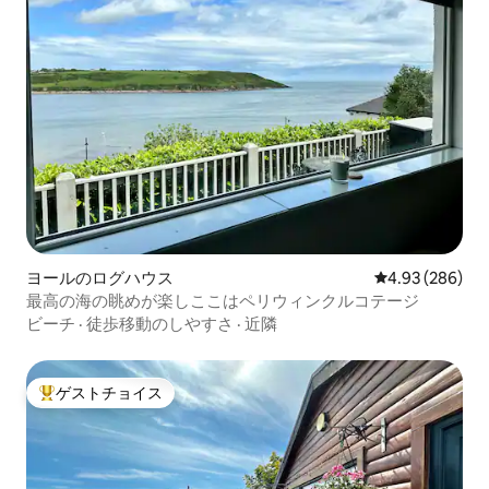
ヨールのログハウス
レビュー286件
4.93 (286)
最高の海の眺めが楽しここはペリウィンクルコテージ
ビーチ
·
徒歩移動のしやすさ
·
近隣
ゲストチョイス
大好評のゲストチョイスです。