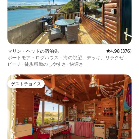
マリン・ヘッドの宿泊先
レビュー376件
4.98 (376)
ポートモア・ログハウス：海の眺望、デッキ、リラクゼー
ション
ビーチ
·
徒歩移動のしやすさ
·
快適さ
ゲストチョイス
ゲストチョイス