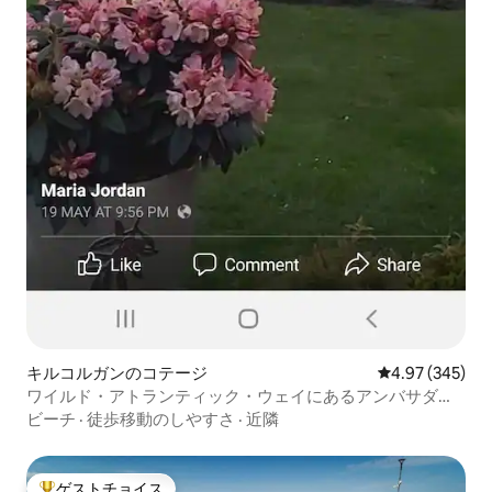
キルコルガンのコテージ
レビュー345件
4.97 (345)
ワイルド・アトランティック・ウェイにあるアンバサダー
のビーチコテージ
ビーチ
·
徒歩移動のしやすさ
·
近隣
ゲストチョイス