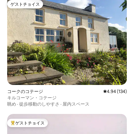
ゲストチョイス
ゲストチョイス
コークのコテージ
レビュー134件
4.94 (134)
キルコーマン・コテージ
眺め
·
徒歩移動のしやすさ
·
屋内スペース
ゲストチョイス
大好評のゲストチョイスです。