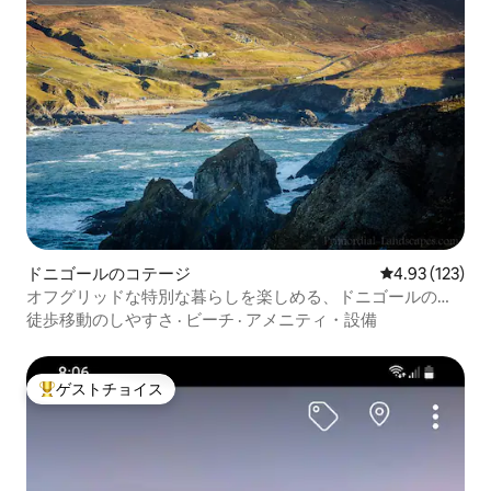
ドニゴールのコテージ
レビュー123件
4.93 (123)
オフグリッドな特別な暮らしを楽しめる、ドニゴールのコ
テージ
徒歩移動のしやすさ
·
ビーチ
·
アメニティ・設備
ゲストチョイス
大好評のゲストチョイスです。