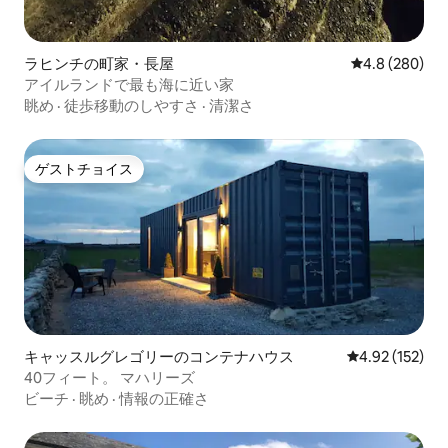
ラヒンチの町家・長屋
レビュー280
4.8 (280)
アイルランドで最も海に近い家
眺め
·
徒歩移動のしやすさ
·
清潔さ
ゲストチョイス
ゲストチョイス
キャッスルグレゴリーのコンテナハウス
レビュー152件
4.92 (152)
40フィート。 マハリーズ
ビーチ
·
眺め
·
情報の正確さ