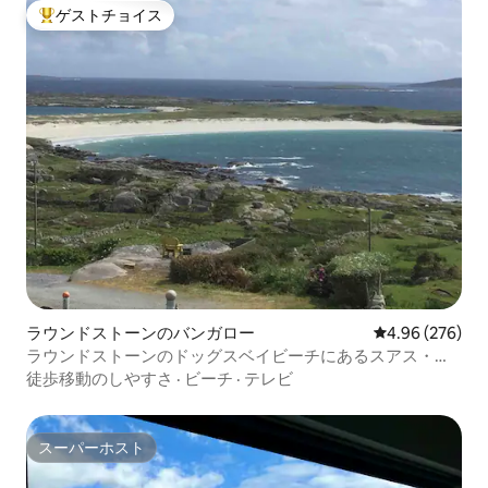
ゲストチョイス
大好評のゲストチョイスです。
ラウンドストーンのバンガロー
レビュー276件
4.96 (276)
ラウンドストーンのドッグスベイビーチにあるスアス・ト
ゥアス。
徒歩移動のしやすさ
·
ビーチ
·
テレビ
スーパーホスト
スーパーホスト