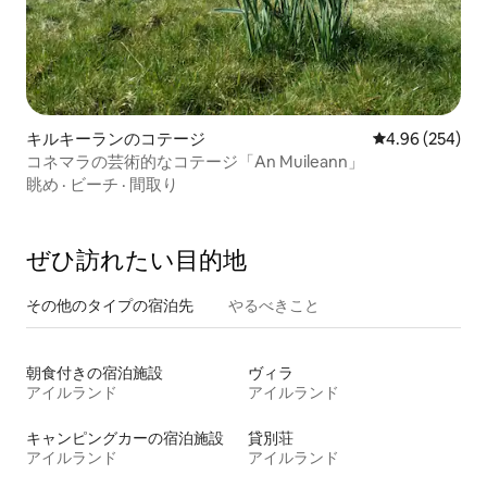
キルキーランのコテージ
レビュー254件
4.96 (254)
コネマラの芸術的なコテージ「An Muileann」
眺め
·
ビーチ
·
間取り
ぜひ訪⁠れ⁠た⁠い目⁠的⁠地
その他のタ⁠イ⁠プ⁠の宿⁠泊⁠先
やるべきこと
朝食付きの宿泊施設
ヴィラ
アイルランド
アイルランド
キャンピングカーの宿泊施設
貸別荘
アイルランド
アイルランド