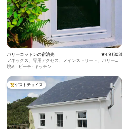
バリーコットンの宿泊先
レビュー303
4.9 (303)
アネックス、専用アクセス、メインストリート、バリーコ
ットン、
眺め
·
ビーチ
·
キッチン
ゲストチョイス
大好評のゲストチョイスです。