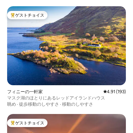
ゲストチョイス
大好評のゲストチョイスです。
フィニーの一軒家
レビュー193件
4.91 (193)
マスク湖のほとりにあるレッドアイランドハウス
眺め
·
徒歩移動のしやすさ
·
移動のしやすさ
ゲストチョイス
大好評のゲストチョイスです。