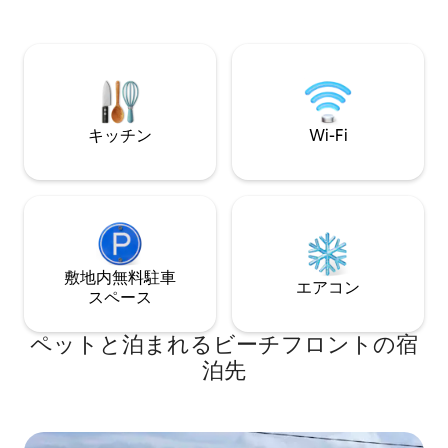
ク・ウェイ 無料Wi-Fi Netflix ここからは
で150メートル（季節営業
岩と海岸線の最高の眺め。 ビーチがすぐ
150メートル 釣りとボート旅行まで徒歩圏
そば ボラスヘッドループ スターウォーズ
内 シャノン空港から1時間20分 ダブリン
のロケ地 ケリー・ダークスカイ・リザー
まで310km イルカウォッチング、釣り、
ブ スケリグ・ヘリテージ・センター ペッ
ゴルフ、海藻風呂
ト不可
バードウォッチン
ック、パブ、ライ
キッチン
Wi-Fi
敷地内無料駐⁠車
エアコン
ス⁠ペ⁠ー⁠ス
ペットと泊まれるビーチフロントの宿
泊先