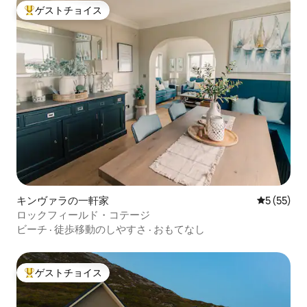
ゲストチョイス
大好評のゲストチョイスです。
キンヴァラの一軒家
レビュー5
5 (55)
ロックフィールド・コテージ
ビーチ
·
徒歩移動のしやすさ
·
おもてなし
ゲストチョイス
大好評のゲストチョイスです。