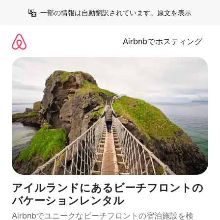
コ
一部の情報は自動翻訳されています。
原文を表示
ン
テ
ン
Airbnbでホスティング
ツ
に
ス
キ
ッ
プ
アイルランドにあるビーチフロントの
バケーションレンタル
Airbnbでユニークなビーチフロントの宿泊施設を検