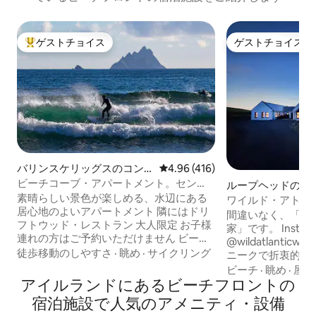
ゲストチョイス
ゲストチョイス
大好評のゲストチョイスです。
ゲストチョイス
バリンスケリッグスのコン
レビュー416件、5つ星中4.96
4.96 (416)
ドミニアム
ビーチコーブ・アパートメント。セン
ループヘッドの一
ト・フィナンズ・ベイ。バリンスケリッ
素晴らしい景色が楽しめる、水辺にある
ワイルド・アトラ
クス
居心地のよいアパートメント 隣にはドリ
いのウォーターフ
間違いなく、「ニ
フトウッド・レストラン 大人限定 お子様
家」です。 Instagram：
連れの方はご予約いただけません ビーチ
@wildatlanticwayhome 
まで20メートルという最高のロケーショ
徒歩移動のしやすさ
·
眺め
·
サイクリング
ニークで折衷的で
ン Skellig Falconによるスケリグ諸島への
プール、庭、湾の
ビーチ
·
眺め
·
屋内
ボート旅行（地元の桟橋から車で1分）
アイルランドにあるビーチフロントの
す。見落とされるこ
Skellig Chocolate 500メートル スケリッ
ェルカムパック：
宿泊施設で人気のアメニティ・設備
グ・リング上 ワイルド・アトランティッ
ーン、牛乳、バター パブ／レストラ