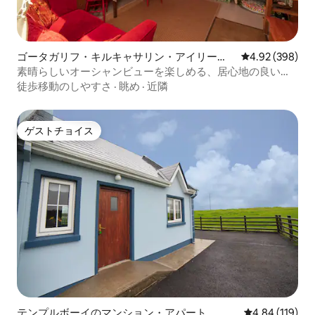
ゴータガリフ・キルキャサリン・アイリー
レビュー398件
4.92 (398)
ズ・ベアラのログハウス
素晴らしいオーシャンビューを楽しめる、居心地の良い海
岸沿いのエコキャビン
徒歩移動のしやすさ
·
眺め
·
近隣
ゲストチョイス
ゲストチョイス
テンプルボーイのマンション・アパート
レビュー119件
4.84 (119)