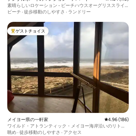
素晴らしいロケーション - ビーチハウスオーグリススライ
ゴの別棟
ビーチ
·
徒歩移動のしやすさ
·
ランドリー
ゲストチョイス
大好評のゲストチョイスです。
メイヨー県の一軒家
レビュー186件
4.96 (186)
ワイルド・アトランティック・メイヨー海岸沿いのリトリ
ート
眺め
·
徒歩移動のしやすさ
·
アクセス