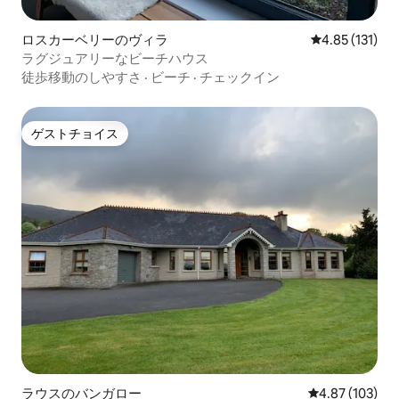
ロスカーベリーのヴィラ
レビュー131
4.85 (131)
ラグジュアリーなビーチハウス
徒歩移動のしやすさ
·
ビーチ
·
チェックイン
ゲストチョイス
ゲストチョイス
ラウスのバンガロー
レビュー103件
4.87 (103)