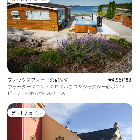
大好評のゲストチョイスです。
フォックスフォードの宿泊先
レビュー183件
4.95 (183)
ウォーターフロントのログハウス＆ジャグジー@ポンツー
ン、コン湖
ビーチ
·
眺め
·
屋外スペース
ゲストチョイス
ゲストチョイス