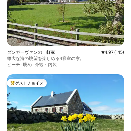
ダンガーヴァンの一軒家
レビュー145件
4.97 (145)
雄大な海の眺望を楽しめる4寝室の家。
ビーチ
·
眺め
·
外観・内装
ゲストチョイス
大好評のゲストチョイスです。