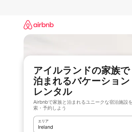
コ
ン
テ
ン
ツ
に
ス
キ
ッ
プ
アイルランドの家族で
泊まれるバケーション
レンタル
Airbnbで家族と泊まれるユニークな宿泊施設
索・予約しよう
エリア
検索結果が表示されたら、上下の矢印キーを使っ