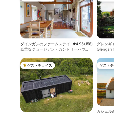
大好評のゲストチョイスです。
大好評の
ダインガンのファームステイ
レビュー158件、5つ星
4.95 (158)
グレンギ
豪華なジョージアン・カントリーハウ
Glengarr
ス・マウント・ブリスコー
's Cottag
ゲストチョイス
ゲストチ
大好評のゲストチョイスです。
ゲストチ
カシェル