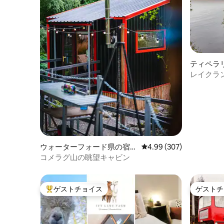
ティペラ
レイクラ
ウォーターフォード県の宿泊
レビュー307件、5つ星中
4.99 (307)
先
コメラグ山の眺望キャビン
ゲストチョイス
ゲストチ
大好評のゲストチョイスです。
ゲストチ