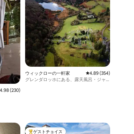
ウィックローの一軒家
レビュー354件、5つ星
4.89 (354)
グレンダロッホにある、露天風呂・ジャ
グジー付きの豪華な田舎の隠れ家
ビュー230件、5つ星中4.98つ星の平均評価
4.98 (230)
ゲストチョイス