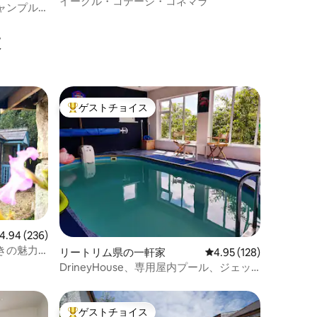
イーグル・コテージ・コネマラ
ャンプル
設
ゲストチョイス
大好評のゲストチョイスです。
ビュー236件、5つ星中4.94つ星の平均評価
4.94 (236)
きの魅力
リートリム県の一軒家
レビュー128件、5つ星
4.95 (128)
DrineyHouse、専用屋内プール、ジェッ
ティレイクスカー
ゲストチョイス