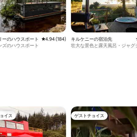
リーのハウスボート
レビュー184件、5つ星中4.94つ星の平均評価
4.94 (184)
キルケニーの宿泊先
ンズのハウスボート
壮大な景色と露天風呂・ジャグ
えたユニークな1ベッドルーム
4.99つ星の平均評価
ョイス
ゲストチョイス
ョイス
ゲストチョイス