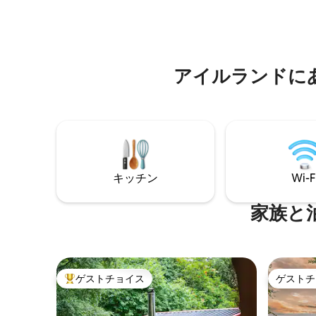
ブティック、エコリトリートを設計しま
て強化さ
した。Hidden Havenは、自然の静かなリ
25分の
ズムに包まれた空間で、再びつながり、
ップ村の
くつろぎ、休息を取ることができるロマ
とレンガ
ンチックなファームステイ体験を提供し
れるには
アイルランドに
ています。
キッチン
Wi-F
家族と
ゲストチョイス
ゲストチ
大好評のゲストチョイスです。
ゲストチ