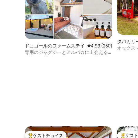
タバカリ
ドニゴールのファームステイ
レビュー250件、5つ星中
4.99 (250)
オックス
専用のジャグジーとアルパカに出会える
快適なファームステイ
ゲストチョイス
ゲス