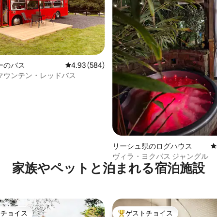
ーのバス
レビュー584件、5つ星中4.93つ星の平均評価
4.93 (584)
4.99つ星の平均評価
マウンテン・レッドバス
リーシュ県のログハウス
レ
ヴィラ・ヨクバス ジャングル
家族やペットと泊まれる宿泊施設
トチョイス
ゲストチョイス