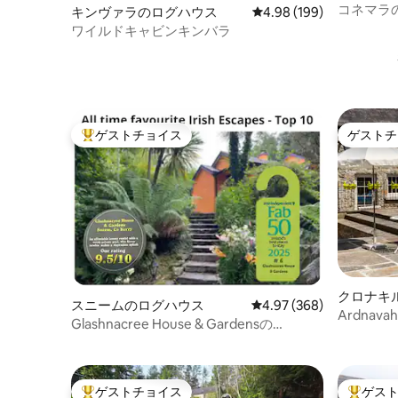
コネマラ
キンヴァラのログハウス
レビュー199件、5つ星
4.98 (199)
ワイルドキャビンキンバラ
ゲストチョイス
ゲストチ
大好評のゲストチョイスです。
ゲストチ
クロナキ
スニームのログハウス
レビュー368件、5つ星中
4.97 (368)
Ardnav
Glashnacree House & Gardensの
- サイト
Caretakers Cottage
ゲストチョイス
ゲス