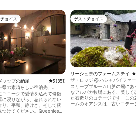
トチョイス
ゲストチョイス
ゲストチョイスです。
ゲストチョイス
リーシュ県のファームステイ
レ
つ星中5つ星の平均評価
ザ・ロッジ @ ハシャバイファ
ギャップの納屋
レビュー351件、5つ星中5つ星の平均評価
5 (351)
スリーブブルーム山脈の麓にあ
ー県の素晴らしい宿泊先、
なアルパカ牧場にある、美しく
 lodge
にユニークで愛情を込めて修復
た石造りのコテージです。この
屋に浸りながら、忘れられない
ームのオアシスは、古いコテー
作り、平和、静けさ、そして落
ンスと、モダンで快適な仕上げ
つけてください。Queenies
わさっており、もっと長く滞在
The Sunday Times、'23、'25に
思わせます。 お探しの日付がこ
イルランドの宿泊先トップ100に
できない場合は、私たちの他の
ッジは、プライベー
ング、Jack Wright's @ Hushab
散策とウェルネスエリアによっ