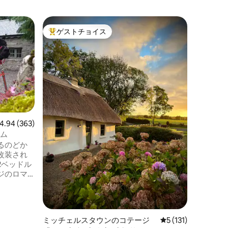
ケリーの
ゲストチョイス
ゲス
大好評のゲストチョイスです。
大好評
ワイルド
いのディング
世界的に
ック・ウ
にある居
ましょう
の素晴ら
喫し、新
ながら眠
ょう。 
ビュー363件、5つ星中4.94つ星の平均評価
4.94 (363)
れるディ
ーム
ブラスケ
るのどか
色をお楽
改装され
ヌールビ
2ベッドル
ウンは1
ジのロマ
です。
が組み合
したいと
こで予約
リスティ
ミッチェルスタウンのコテージ
レビュー131件、5
5 (131)
ye Farmを