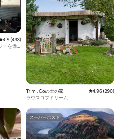
レビュー433件、5つ星中4.9つ星の平均評価
4.9 (433)
ジーを備
Trim , Coの土の家
レビュー290件、5つ星
4.96 (290)
ラウスコブドリーム
スーパーホスト
スーパーホスト