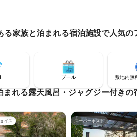
ご覧ください。 Hushabye Fa
れています。キルケニー市から
Midlands Hospitality Awards
、絵のように美しいウィンドギャ
賞を受賞しました...
近くにあります。 美しい古い石
がかつての栄光を取り戻し、訪
格別の家となっています。
ある家族と泊まれる宿泊施設で人気の
i
プール
敷地内無料駐
泊まれる露天風呂・ジャグジー付きの
ョイス
スーパーホスト
ョイス
スーパーホスト