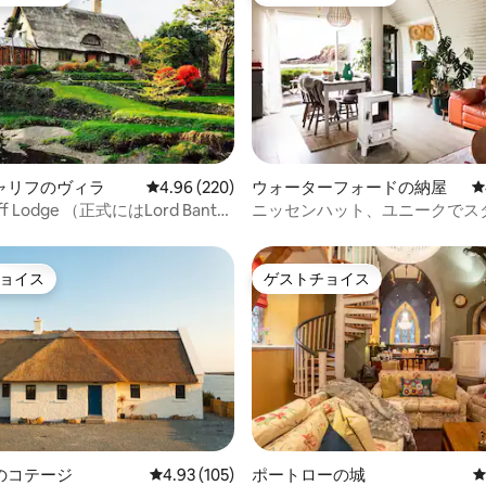
ゲストチョイスです。
大好評のゲストチョイスです。
中4.95つ星の平均評価
ャリフのヴィラ
レビュー220件、5つ星中4.96つ星の平均評価
4.96 (220)
ウォーターフォードの納屋
レ
iff Lodge （正式にはLord Bantry
ニッセンハット、ユニークでス
e ）
シュなビーチハットの隠れ家
ョイス
ゲストチョイス
ョイス
ゲストチョイス
のコテージ
レビュー105件、5つ星中4.93つ星の平均評価
4.93 (105)
ポートローの城