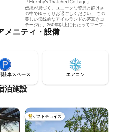
「Murphy's Thatched Cottage」
rmは最近、
伝統が息づく、ユニークな贅沢と静けさ
 2022の総合
の中でゆっくりお過ごしください。 この
美しい伝統的なアイルランドの茅葺きコ
テージは、260年以上にわたってマーフィ
アメニティ・設備
ー家の家です すべてのオリジナルの特徴
が愛情深く復元され、時の試練に耐えて
います。コテージは単なる宿泊先ではな
く、体験です。 コテージはミッチェルス
タウンの西にあり、車で5分です。 ミッチ
ェルスタウンは、魅力的な歴史を探索で
きる歴史的な町です。 コーク、リムリッ
ク、ティペラリー、ウォーターフォード
⁠車ス⁠ペ⁠ー⁠ス
エアコン
の中心部に位置し、1時間以内に行けま
す。
宿泊施設
ゲストチョイス
大好評のゲストチョイスです。