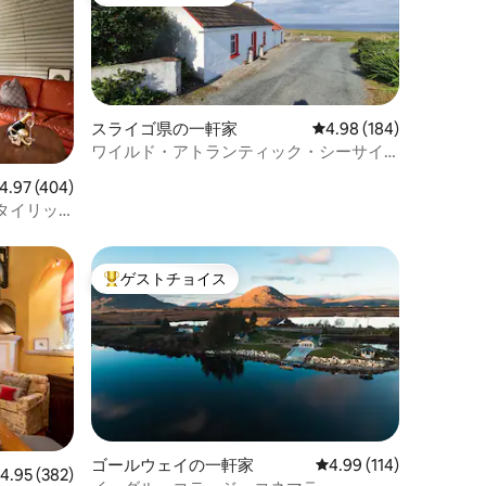
大好評のゲストチョイスです。
スライゴ県の一軒家
レビュー184件、5つ星
4.98 (184)
ワイルド・アトランティック・シーサイ
ドのコテージ
ビュー404件、5つ星中4.97つ星の平均評価
4.97 (404)
タイリッ
ゲストチョイス
大好評のゲストチョイスです。
ゴールウェイの一軒家
レビュー114件、5つ星
4.99 (114)
レビュー382件、5つ星中4.95つ星の平均評価
4.95 (382)