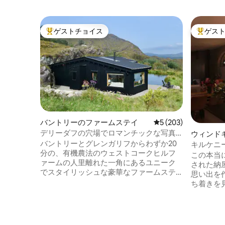
ゲストチョイス
ゲス
大好評のゲストチョイスです。
大好評の
バントリーのファームステイ
レビュー203件、5
5 (203)
デリーダフの穴場でロマンチックな写真
ウィンド
撮影
バントリーとグレンガリフからわずか20
キルケニ
分の、有機農法のウェストコークヒルフ
Queenies
この本当
ァームの人里離れた一角にあるユニーク
された納
でスタイリッシュな豪華なファームステ
思い出を
イロッジ、デリーダフの隠れた安息の地
ち着きを見
に逃避行しましょう。私たちは、パノラ
lodgeは、
マのような山の景色、野生の風景、湖畔
よってア
のホットタブ、平和、静けさ、そして私
選ばれています。 ロ
たちの有機農産物を楽しむために、この
トな森林