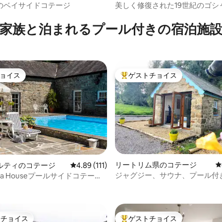
のベイサイドコテージ
美しく修復された19世紀のゴシ
中4.98つ星の平均評価
教会
家族と泊まれるプール付きの宿泊施
ョイス
ゲストチョイス
ョイス
大好評のゲストチョイスです。
リートリム県のコテージ
レ
ルティのコテージ
レビュー111件、5つ星中4.89つ星の平均評価
4.89 (111)
4.97つ星の平均評価
ジャグジー、サウナ、プール付
aha Houseプールサイドコテージ2
的な1ベッドルームのコテージ
を見る
トチョイス
ゲストチョイス