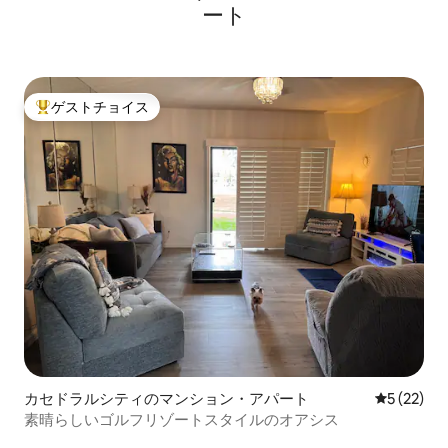
ート
ゲストチョイス
大好評のゲストチョイスです。
カセドラルシティのマンション・アパート
レビュー2
5 (22)
素晴らしいゴルフリゾートスタイルのオアシス