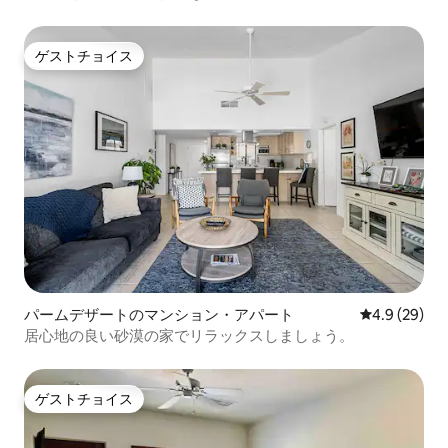
ゲストチョイス
ゲストチョイス
パームデザートのマンション・アパート
レビュー29
4.9 (29)
居心地の良い砂漠の家でリラックスしましょう。
ゲストチョイス
ゲストチョイス