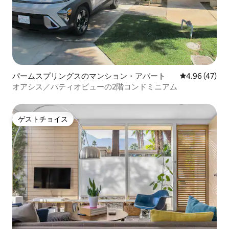
パームスプリングスのマンション・アパート
レビュー47件
4.96 (47)
オアシス／パティオビューの2階コンドミニアム
ゲストチョイス
ゲストチョイス