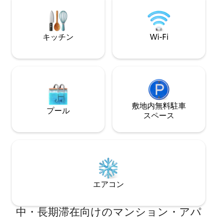
電がすべてそろっ
fenced yard plus community pool, spa &
は、座席がたくさ
cabanas • Outdoor lounge with fireplace
暖炉、クイーンサ
& BBQs, fitness center, yoga lawn & dog
廊下のクローゼッ
park
キッチン
Wi-Fi
があります。
敷地内無料駐⁠車
プール
ス⁠ペ⁠ー⁠ス
エアコン
中・長期滞在向けのマンション・アパ