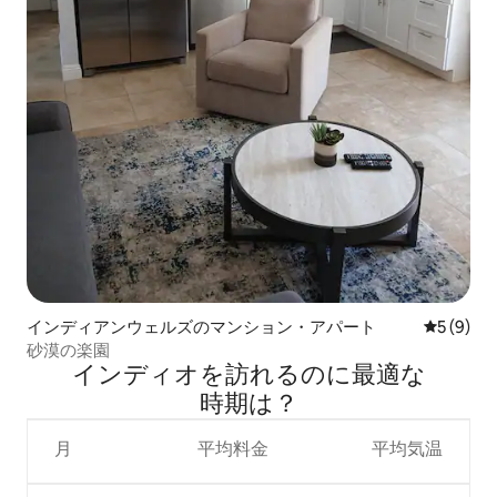
インディアンウェルズのマンション・アパート
レビュー
5 (9)
砂漠の楽園
インディオを訪⁠れ⁠るの⁠に最⁠適⁠な
時⁠期⁠は⁠？
月
平均料金
平均気温