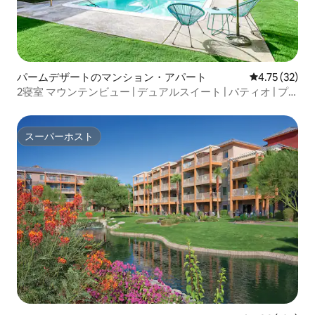
パームデザートのマンション・アパート
レビュー32件
4.75 (32)
2寝室 マウンテンビュー | デュアルスイート | パティオ | プ
ール
スーパーホスト
スーパーホスト