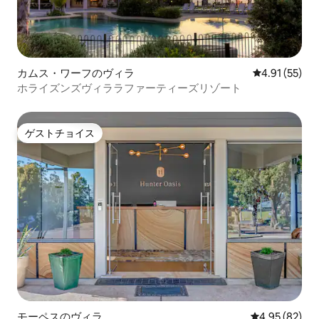
カムス・ワーフのヴィラ
レビュー55件
4.91 (55)
ホライズンズヴィララファーティーズリゾート
ゲストチョイス
ゲストチョイス
モーペスのヴィラ
レビュー82件
4.95 (82)