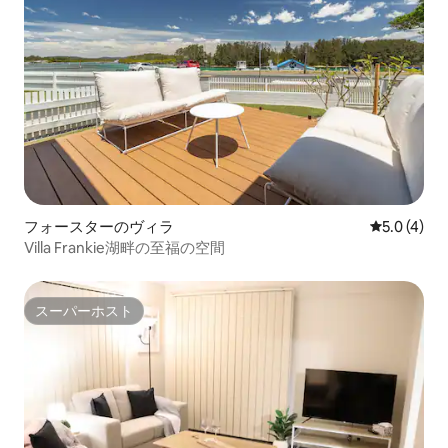
フォースターのヴィラ
レビュー4
5.0 (4)
Villa Frankie湖畔の至福の空間
スーパーホスト
スーパーホスト