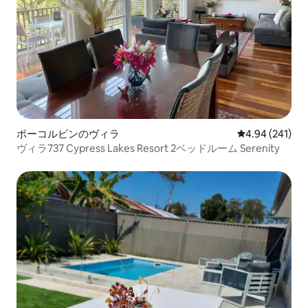
ポーコルビンのヴィラ
レビュー241件
4.94 (241)
ヴィラ737 Cypress Lakes Resort 2ベッドルーム Serenity