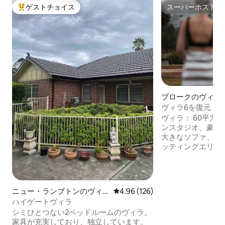
ゲストチョイス
スーパーホスト
大好評のゲストチョイスです。
スーパーホスト
ブロークのヴィラ
ヴィラ6を復元
ヴィラ： 60平方
ンスタジオ、豪華キ
大きなソファ、ダ
ッティングエリア -
易キッチン コン
器具が備わった設備
共用プール（温水では
ビーウェッバーバーベキュ
ニュー・ランブトンのヴィ
レビュー126件、5つ星中4.96
4.96 (126)
ニーから車で2時間
ラ
ハイゲートヴィラ
で1時間 -ポルコルビンか
シミひとつない2ベッドルームのヴィラ。
サービス： シー
家具が充実しており、独立しています。
すべてのリネン類