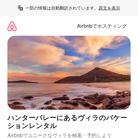
コ
一部の情報は自動翻訳されています。
原文を表示
ン
テ
ン
Airbnbでホスティング
ツ
に
ス
キ
ッ
プ
ハンターバレーにあるヴィラのバケー
ションレンタル
Airbnbでユニークなヴィラを検索・予約しよう