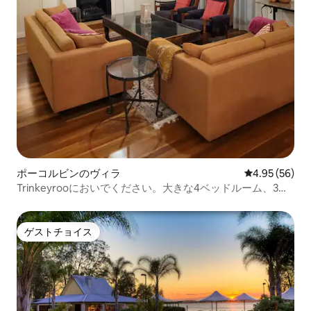
ポーコルビンのヴィラ
レビュー56件
4.95 (56)
Trinkeyrooにおいでください。大きな4ベッドルーム、3バ
スルーム、ヴィラ。
ゲストチョイス
ゲストチョイス