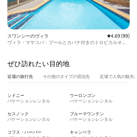
スワンシーのヴィラ
レビュー99件
4.69 (99)
ヴィラ・マヤコバ：プールとカバナ付きのトロピカルオア
シス
ぜひ訪⁠れ⁠た⁠い目⁠的⁠地
近場の旅行先
その他のタ⁠イ⁠プ⁠の宿⁠泊⁠先
近場で人気の観光
シドニー
ウーロンゴン
バケーションレンタル
バケーションレンタル
セスノック
ブルーマウンテン
バケーションレンタル
バケーションレンタル
コフス・ハーバー
キャンベラ