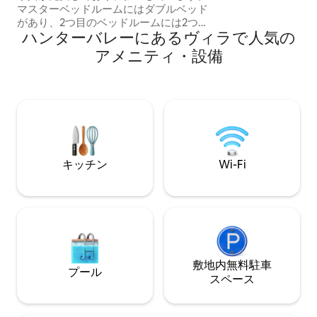
マスターベッドルームにはダブルベッド
ています。 プロに
があり、2つ目のベッドルームには2つの
ウナ、ジャグジー
ハンターバレーにあるヴィラで人気の
シングルベッドがあり、どちらも「ロー
ブ」を内蔵しています。 Wi - Fi、2台の
アメニティ・設備
XTV、DVD、ビデオ。エアコンとシーリ
ングファン。広々としたラウンジダイニ
ング。食器洗い機付きのモダンなキッチ
ン。 内部ランドリールーム、シャワーと
セパレートバス付きタイル張りのバスル
ーム。独立したWC。火災報知器。J病
院、大学、ニューキャッスルCBD、ビー
チに近い。 近くには良いショッピングセ
キッチン
Wi-Fi
ンターやレストランがあります。路上駐
車場はありませんが、カーブサイドには
たくさんの駐車場があります。
敷地内無料駐⁠車
プール
ス⁠ペ⁠ー⁠ス