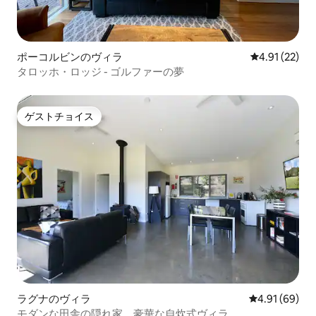
ポーコルビンのヴィラ
レビュー22件
4.91 (22)
タロッホ・ロッジ - ゴルファーの夢
ゲストチョイス
ゲストチョイス
ラグナのヴィラ
レビュー69件
4.91 (69)
モダンな田舎の隠れ家。豪華な自炊式ヴィラ