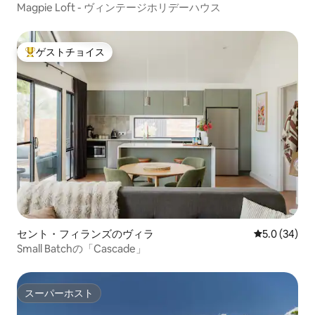
Magpie Loft - ヴィンテージホリデーハウス
ゲストチョイス
大好評のゲストチョイスです。
セント・フィランズのヴィラ
レビュー34
5.0 (34)
Small Batchの「Cascade」
スーパーホスト
スーパーホスト