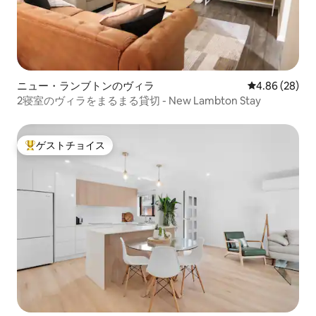
ニュー・ランブトンのヴィラ
レビュー28件
4.86 (28)
2寝室のヴィラをまるまる貸切 - New Lambton Stay
ゲストチョイス
大好評のゲストチョイスです。