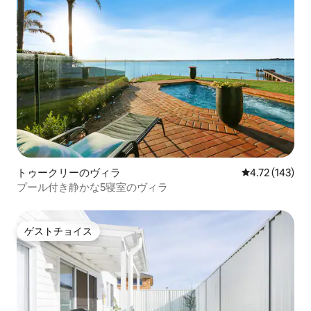
トゥークリーのヴィラ
レビュー143件
4.72 (143)
プール付き静かな5寝室のヴィラ
ゲストチョイス
ゲストチョイス