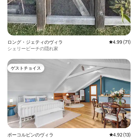
ロング・ジェティのヴィラ
レビュー71件
4.99 (71)
シェリービーチの隠れ家
ゲストチョイス
ゲストチョイス
ポーコルビンのヴィラ
レビュー13件
4.92 (13)