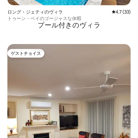
ロング・ジェティのヴィラ
レビュー33
4.7 (33)
トゥーン・ベイのゴージャスな休暇
プール付きのヴィラ
ゲストチョイス
ゲストチョイス