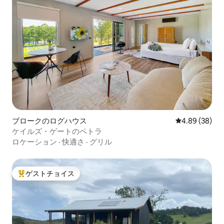
ブロークのログハウス
レビュー38件
4.89 (38)
ケイルズ・ゲートのペトラ
ロケーション
·
快適さ
·
グリル
ゲストチョイス
大好評のゲストチョイスです。