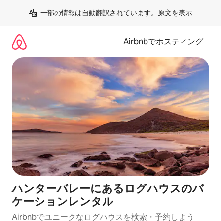
コ
一部の情報は自動翻訳されています。
原文を表示
ン
テ
ン
Airbnbでホスティング
ツ
に
ス
キ
ッ
プ
ハンターバレーにあるログハウスのバ
ケーションレンタル
Airbnbでユニークなログハウスを検索・予約しよう