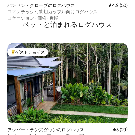
バンドン・グローブのログハウス
レビュー50
4.9 (50)
ロマンチックな貸切カップル向けログハウス
ロケーション
·
価格
·
近隣
ペットと泊まれるログハウス
ゲストチョイス
大好評のゲストチョイスです。
アッパー・ランズダウンのログハウス
レビュー2
5 (29)