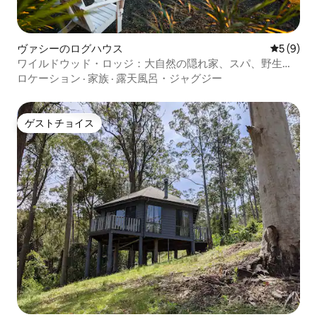
ヴァシーのログハウス
レビュー
5 (9)
ワイルドウッド・ロッジ：大自然の隠れ家、スパ、野生生
物
ロケーション
·
家族
·
露天風呂・ジャグジー
ゲストチョイス
ゲストチョイス