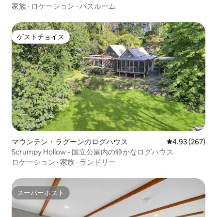
家族
·
ロケーション
·
バスルーム
ゲストチョイス
ゲストチョイス
マウンテン・ラグーンのログハウス
レビュー267件
4.93 (267)
Scrumpy Hollow - 国立公園内の静かなログハウス
ロケーション
·
家族
·
ランドリー
スーパーホスト
スーパーホスト