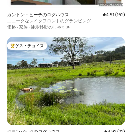
カントン・ビーチのログハウス
レビュー162件
4.91 (162)
ユニークなレイクフロントのグランピング
価格
·
家族
·
徒歩移動のしやすさ
ゲストチョイス
大好評のゲストチョイスです。
クランバックのログハウス
レビュー72件
4.92 (72)