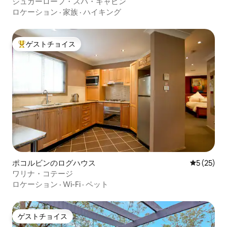
シュガーローフ・スパ・キャビン
ロケーション
·
家族
·
ハイキング
ゲストチョイス
大好評のゲストチョイスです。
ポコルビンのログハウス
レビュー2
5 (25)
ワリナ・コテージ
ロケーション
·
Wi-Fi
·
ペット
ゲストチョイス
ゲストチョイス