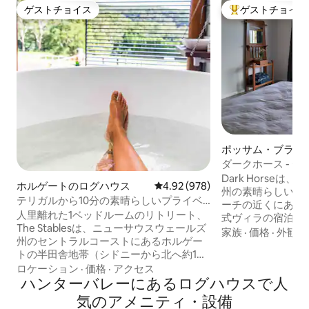
ゲストチョイス
ゲストチョイス
ゲストチョイス
大好評のゲストチ
ポッサム・ブラッ
グハウス
ダークホース - デ
馬に優しい
Dark Horse
ホルゲートのログハウス
レビュー978件、5つ星中4.92
4.92 (978)
州の素晴らしいバ
テリガルから10分の素晴らしいプライベ
ーチの近くにある
ートリトリート
人里離れた1ベッドルームのリトリート、
式ヴィラの宿泊施設です。 
The Stablesは、ニューサウスウェールズ
跡地にある10エ
家族
·
価格
·
外観・
州のセントラルコーストにあるホルゲー
の木材を使用した
トの半田舎地帯（シドニーから北へ約1時
ムの隠れ家を建て
間）にある2.5エーカーの敷地にありま
ロケーション
·
価格
·
アクセス
オープンプランの
す。 美しいテリガルビーチとアボカビー
ハンターバレーにあるログハウスで人
草地の景色を眺め
チから車で10分です。 180度のプライベ
できます。 太平洋ハイウェイから少しの
気のアメニティ・設備
ートなブッシュビューを見渡す北向きの