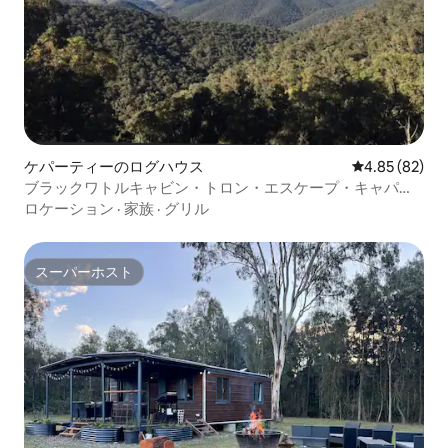
ケパーティーのログハウス
レビュー82件
4.85 (82)
ブラックワトルキャビン・トロン・エスケープ・キャパテ
ィ
ロケーション
·
家族
·
グリル
スーパーホスト
スーパーホスト