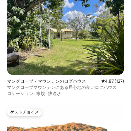
マングローブ・マウンテンのログハウス
レビュー127件
4.87 (127)
マングローブマウンテンにある居心地の良いログハウス
ロケーション
·
家族
·
快適さ
ゲストチョイス
ゲストチョイス