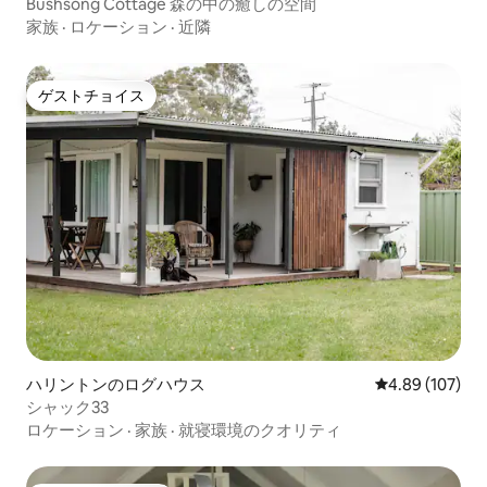
Bushsong Cottage 森の中の癒しの空間
家族
·
ロケーション
·
近隣
ゲストチョイス
ゲストチョイス
ハリントンのログハウス
レビュー107件
4.89 (107)
シャック33
ロケーション
·
家族
·
就寝環境のクオリティ