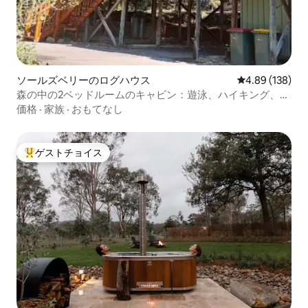
ソールズベリーのログハウス
レビュー138件
4.89 (138)
森の中の2ベッドルームのキャビン：遊泳、ハイキング、テ
ニス、リラックス
価格
·
家族
·
おもてなし
ゲストチョイス
大好評のゲストチョイスです。