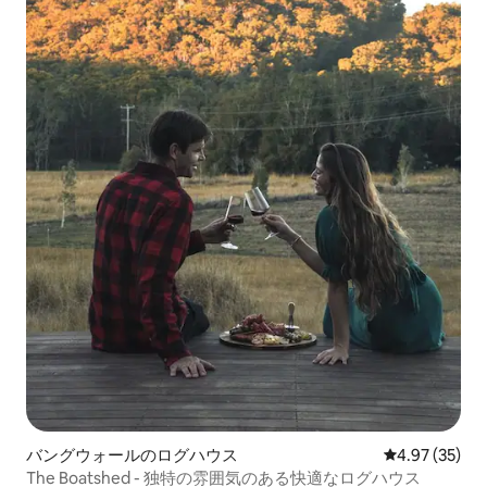
バングウォールのログハウス
レビュー35件
4.97 (35)
The Boatshed - 独特の雰囲気のある快適なログハウス