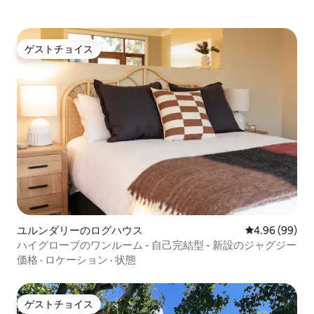
ゲストチョイス
ゲストチョイス
ユルンダリーのログハウス
レビュー99件
4.96 (99)
ハイグローブのワンルーム - 自己完結型 - 新設のジャグジー
価格
·
ロケーション
·
状態
ゲストチョイス
ゲストチョイス