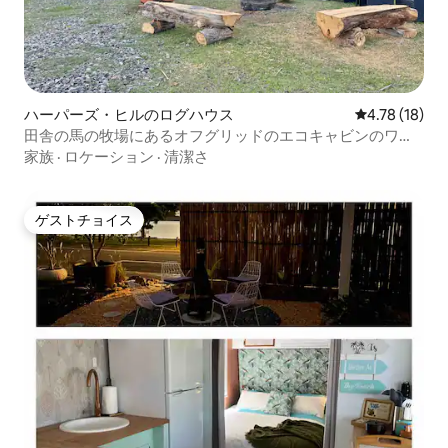
ハーパーズ・ヒルのログハウス
レビュー18件
4.78 (18)
田舎の馬の牧場にあるオフグリッドのエコキャビンのワン
ルーム。
家族
·
ロケーション
·
清潔さ
ゲストチョイス
ゲストチョイス