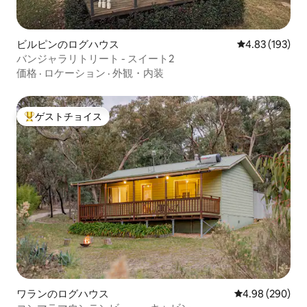
ビルピンのログハウス
レビュー193件
4.83 (193)
バンジャラリトリート - スイート2
価格
·
ロケーション
·
外観・内装
ゲストチョイス
大好評のゲストチョイスです。
ワランのログハウス
レビュー290件
4.98 (290)