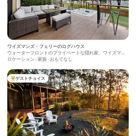
ワイズマンズ・フェリーのログハウス
ウォーターフロントのプライベートな隠れ家、ワイズマン
ズ・フェリー
ロケーション
·
家族
·
おもてなし
ゲストチョイス
大好評のゲストチョイスです。