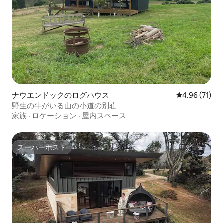
ナウエンドックのログハウス
レビュー71件
4.96 (71)
野生の牛がいる山の小道の別荘
家族
·
ロケーション
·
屋内スペース
スーパーホスト
スーパーホスト