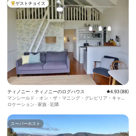
ゲストチョイス
大好評のゲストチョイスです。
ティノニー・ティノニーのログハウス
レビュー88件
4.93 (88)
マンシールド・オン・ザ・マニング・グレビリア・キャビ
ン(2)
ロケーション
·
家族
·
近隣
スーパーホスト
スーパーホスト