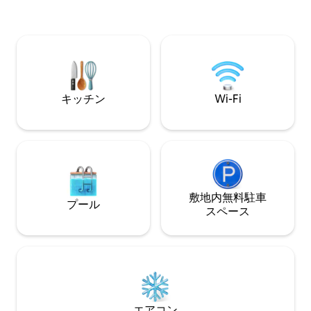
ところにある、ミ
デッキで、平和と静かさ、ベルバードの
ナビアックの北8 
鳴き声、太陽の光をお楽しみください。
フォースターまで車
専用の車道とセルフチェックインがある
キャビンは完全にプライベートです。 主
要なショッピングセンター「エリナフェ
ア」まで車で3分です。
キッチン
Wi-Fi
敷地内無料駐⁠車
プール
ス⁠ペ⁠ー⁠ス
エアコン