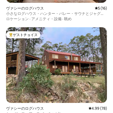
ヴァシーのログハウス
レビュー1
5 (16)
小さなログハウス・ハンター・バレー・サウナとジャグジ
ー
ロケーション
·
アメニティ・設備
·
眺め
ゲストチョイス
大好評のゲストチョイスです。
ヴァシーのログハウス
レビュー78件
4.99 (78)