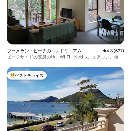
ブーメラン・ビーチのコンドミニアム
レビュー627
4.8 (627)
ビーチサイドの安息の地、Wi-Fi、Netflix、エアコン、無料
リネン
ゲストチョイス
大好評のゲストチョイスです。