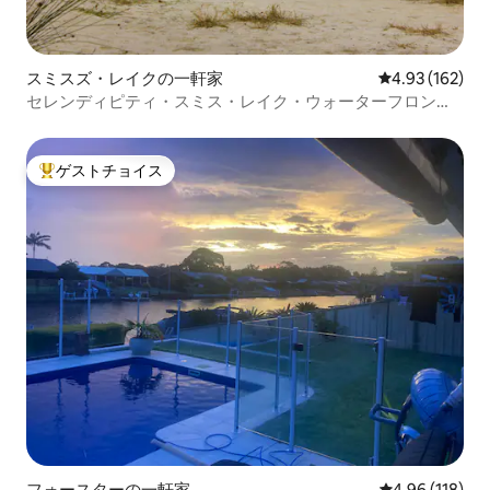
スミスズ・レイクの一軒家
レビュー162件
4.93 (162)
セレンディピティ・スミス・レイク・ウォーターフロン
ト・暖炉・ペット
ゲストチョイス
大好評のゲストチョイスです。
フォースターの一軒家
レビュー118件
4.96 (118)