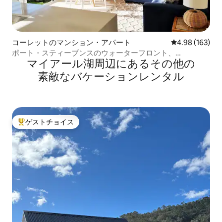
コーレットのマンション・アパート
レビュー163件
4.98 (163)
ポート・スティーブンスのウォーターフロント、
マイアール湖⁠周⁠辺⁠に⁠あ⁠るそ⁠の⁠他⁠の
DolphinShoresでカヤック3台＋SUP体験
素⁠敵⁠なバ⁠ケ⁠ー⁠シ⁠ョ⁠ン⁠レ⁠ン⁠タ⁠ル
ゲストチョイス
大好評のゲストチョイスです。