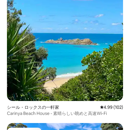
シール・ロックスの一軒家
レビュー102件
4.99 (102)
Carinya Beach House - 素晴らしい眺めと高速Wi-Fi