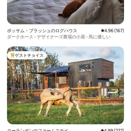
ポッサム・ブラッシュのログハウス
レビュー167件
4.96 (167)
ダークホース - デザイナーズ農場の小屋 - 馬に優しい
ゲストチョイス
大好評のゲストチョイスです。
クーランボンのファームステイ
レビュー272件
4.99 (272)