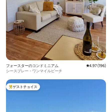
フォースターのコンドミニアム
レビュー196件
4.97 (196)
シースプレー・ワンマイルビーチ
ゲストチョイス
大好評のゲストチョイスです。