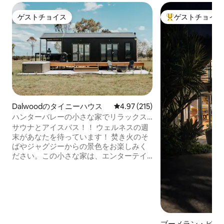
ゲストチョイス
ゲストチョイス
ゲストチョイス
大好評のゲストチ
Dalwoodのタイニーハウス
レビュー215件、5つ星中4.97
4.97 (215)
ハンターバレーの小さな家でリラックス
できる田園風の隠れ家
サウナとアイスバス！！ ウェルネスの週
末があなたを待っています！ 焚き火のそ
ばやジャグジーからの景色をお楽しみく
ださい。この小さな家は、エンターテイ
メントと料理のための設備が充実してい
ます。 ハンターバレーのワイン生産地に
ある50エーカーの素晴らしい敷地内にあ
ります！ 非常にプライベートな宿泊施設
です。山の中のとても広く美しい裏庭で
リラックスしていただけます！ デッキに
はピザオーブンとバーベキューグリルが
ブーメラン・ビー