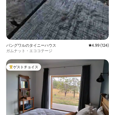
バングワルのタイニーハウス
レビュー124件
4.99 (124)
ガムナット・エココテージ
ゲストチョイス
大好評のゲストチョイスです。