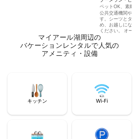
あります。 とてもリラックスできる、平
ション・アパート
ペットOK、素敵
和な滞在です。 ハンターバレーのワイナ
のり魔法のような
公共交通機関やお
リー、カフェ、食料品店に近いです！ ガ
す。シーツとタオ
イドブックをご覧ください。
め、お越しになり
ください。 オーストラリアで最も品質の
マイアール湖⁠周⁠辺⁠の
高いサーフスポッ
ンビーチの向かい
バ⁠ケ⁠ー⁠シ⁠ョ⁠ン⁠レ⁠ン⁠タ⁠ル⁠で人⁠気⁠の
ィ・ブーティ国立
ア⁠メ⁠ニ⁠テ⁠ィ⁠・⁠設⁠備
リー（ヌーディス
ズ・ビーチに近い
岬に位置するヴィ
ポール・ウィッツ
す。 世界でも特別なこの場所で、忘れら
れない体験がお客
す。 高速ブロードバ
ット。
キッチン
Wi-Fi