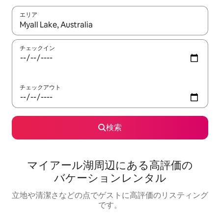
エリア
検索結果が表示されたら、上下の矢印キーを使って移動するか、
チェックイン
チェックアウト
検索
マイアール湖⁠周⁠辺⁠に⁠あ⁠る高⁠評⁠価⁠の
バ⁠ケ⁠ー⁠シ⁠ョ⁠ン⁠レ⁠ン⁠タ⁠ル
立地や清潔さなどの点でゲストに高評価のリスティング
です。