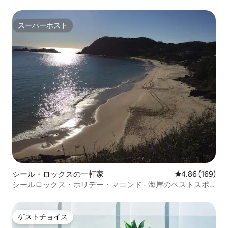
スーパーホスト
スーパーホスト
シール・ロックスの一軒家
レビュー169件
4.86 (169)
シールロックス・ホリデー・マコンド - 海岸のベストスポ
ット
ゲストチョイス
ゲストチョイス