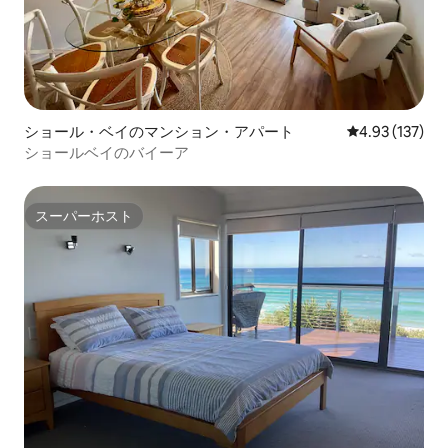
ショール・ベイのマンション・アパート
レビュー137件
4.93 (137)
ショールベイのバイーア
スーパーホスト
スーパーホスト