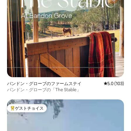
バンドン・グローブのファームステイ
レビュー103
5.0 (103)
バンドン・グローブの「The Stable」
ゲストチョイス
大好評のゲストチョイスです。