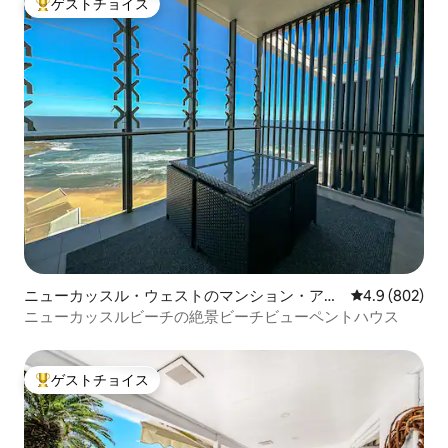
ゲストチョイス
大好評のゲストチョイスです。
ニューカッスル・ウェストのマンション・アパ
レビュー802
4.9 (802)
ート
ニューカッスルビーチの絶景ビーチビューペントハウス
ゲストチョイス
大好評のゲストチョイスです。