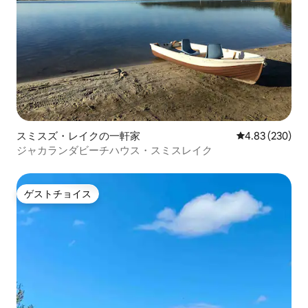
スミスズ・レイクの一軒家
レビュー230件
4.83 (230)
ジャカランダビーチハウス・スミスレイク
ゲストチョイス
ゲストチョイス