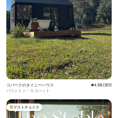
コバークのタイニーハウス
レビュー301件
4.98 (301)
バリントン・エコハット
ゲストチョイス
大好評のゲストチョイスです。