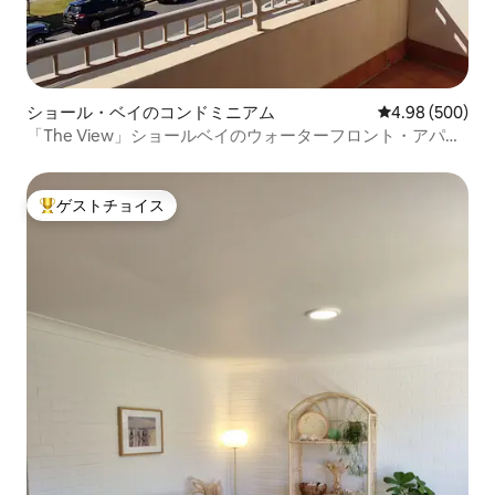
ショール・ベイのコンドミニアム
レビュー500件
4.98 (500)
「The View」ショールベイのウォーターフロント・アパー
トメント
ゲストチョイス
大好評のゲストチョイスです。