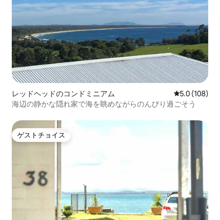
レッドヘッドのコンドミニアム
レビュー108
5.0 (108)
海辺の静かな隠れ家で海を眺めながらのんびり過ごそう
ゲストチョイス
ゲストチョイス