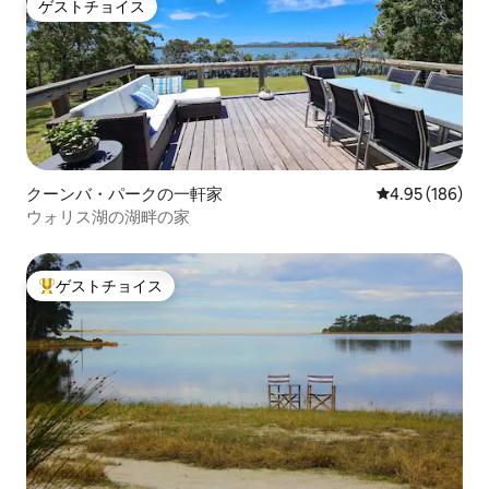
ゲストチョイス
ゲストチョイス
クーンバ・パークの一軒家
レビュー186件
4.95 (186)
ウォリス湖の湖畔の家
ゲストチョイス
大好評のゲストチョイスです。