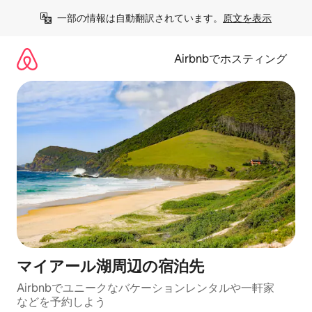
コ
一部の情報は自動翻訳されています。
原文を表示
ン
テ
ン
Airbnbでホスティング
ツ
に
ス
キ
ッ
プ
マイアール湖⁠周⁠辺⁠の宿⁠泊⁠先
Airbnbでユニークなバ⁠ケ⁠ー⁠シ⁠ョ⁠ンレ⁠ン⁠タ⁠ルや一⁠軒⁠家
な⁠ど⁠を予⁠約⁠し⁠よ⁠う