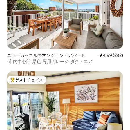
ニューカッスルのマンション・アパート
レビュー292件
4.99 (292)
-市内中心部-景色-専用ガレージ-ダクトエア
ゲストチョイス
大好評のゲストチョイスです。