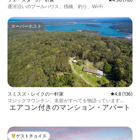
運河沿いのプールハウス、桟橋、釣り、Wi-Fi
スーパーホスト
スーパーホスト
スミスズ・レイクの一軒家
レビュー136
4.8 (136)
マジックマウンテン。名前がすべてを物語っています...
エアコン付きのマンション・アパート
ゲストチョイス
大好評のゲストチョイスです。