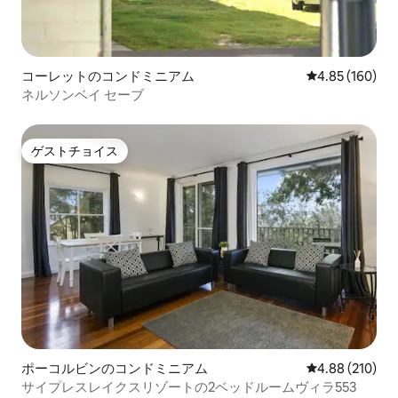
コーレットのコンドミニアム
レビュー160件
4.85 (160)
ネルソンベイ セーブ
ゲストチョイス
ゲストチョイス
ポーコルビンのコンドミニアム
レビュー210件
4.88 (210)
サイプレスレイクスリゾートの2ベッドルームヴィラ553