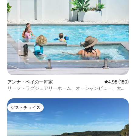
アンナ・ベイの一軒家
レビュー180件
4.98 (180)
リーフ・ラグジュアリーホーム、オーシャンビュー、大き
なプール、ホットスパ
ゲストチョイス
ゲストチョイス