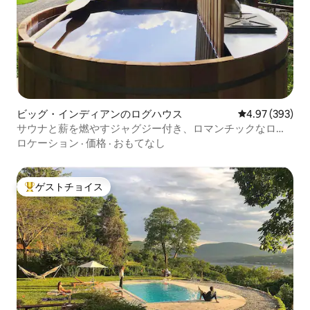
ビッグ・インディアンのログハウス
レビュー393件
4.97 (393)
サウナと薪を燃やすジャグジー付き、ロマンチックなログ
ハウス
ロケーション
·
価格
·
おもてなし
ゲストチョイス
大好評のゲストチョイスです。