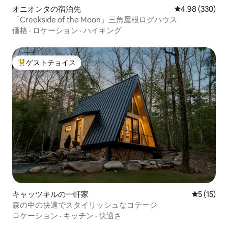
オニオンタの宿泊先
レビュー330件
4.98 (330)
「Creekside of the Moon」三角屋根ログハウス
価格
·
ロケーション
·
ハイキング
ゲストチョイス
大好評のゲストチョイスです。
キャッツキルの一軒家
レビュー1
5 (15)
森の中の快適でスタイリッシュなコテージ
ロケーション
·
キッチン
·
快適さ