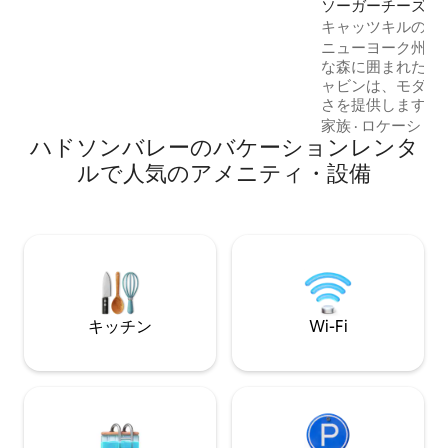
ソーガーチーズの
sided fireplace, hot tub, and a new pool
ス
キャッツキルの豪
available June. Pets must be disclosed
ウス｜ジャグジー
and approved prior to booking.
ニューヨーク州ソ
な森に囲まれたこ
ャビンは、モダン
さを提供します。
ずか10分、ニュー
家族
·
ロケーショ
ハドソンバレーのバケーションレンタ
エーカーのプライ
す。アクセスも簡
ルで人気のアメニティ・設備
イーンカスパーマ
エスプレッソマシン
ー、ファイヤーピ
ウッドの薪を燃や
が備わっています
キルのハイキング
ニングスポットの
イリッシュな隠れ家です。 
キッチン
Wi-Fi
たちのインスタグ
「highwoodsa