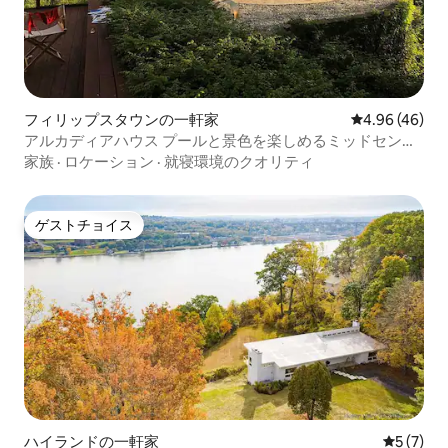
フィリップスタウンの一軒家
レビュー46件
4.96 (46)
アルカディアハウス プールと景色を楽しめるミッドセンチ
ュリーの隠れ家
家族
·
ロケーション
·
就寝環境のクオリティ
ゲストチョイス
ゲストチョイス
ハイランドの一軒家
レビュー
5 (7)