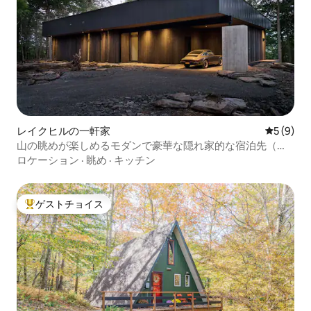
レイクヒルの一軒家
レビュー
5 (9)
山の眺めが楽しめるモダンで豪華な隠れ家的な宿泊先（ジ
ャグジー付き）
ロケーション
·
眺め
·
キッチン
ゲストチョイス
大好評のゲストチョイスです。