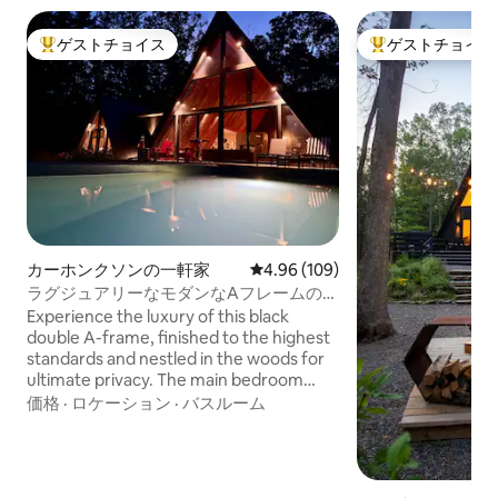
ゲストチョイス
ゲストチョイス
大好評のゲストチョイスです。
大好評のゲストチ
カーホンクソンの一軒家
レビュー109件、5つ星中4.96
4.96 (109)
ラグジュアリーなモダンなAフレームの家
（ジャグジーと新設の温水プール付き）
Experience the luxury of this black
double A-frame, finished to the highest
standards and nestled in the woods for
ultimate privacy. The main bedroom
features a soaring ceiling and spa-like
価格
·
ロケーション
·
バスルーム
en-suite with walk-in shower, tub, bidet,
double sink, and heated floors. The
sunny second bedroom also has an en-
suite. Enjoy a chef’s kitchen, double-