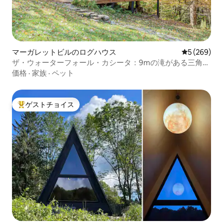
マーガレットビルのログハウス
レビュー26
5 (269)
ザ・ウォーターフォール・カシータ：9mの滝がある三角屋
根のログハウス
価格
·
家族
·
ペット
ゲストチョイス
大好評のゲストチョイスです。