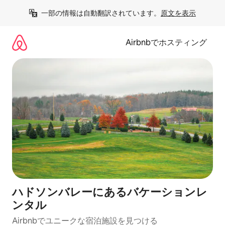
コ
一部の情報は自動翻訳されています。
原文を表示
ン
テ
ン
Airbnbでホスティング
ツ
に
ス
キ
ッ
プ
ハドソンバレーにあるバケーションレ
ンタル
Airbnbでユニークな宿泊施設を見つける