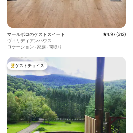
マールボロのゲストスイート
レビュー312件
4.97 (312)
ヴィリディアンハウス
ロケーション
·
家族
·
間取り
ゲストチョイス
大好評のゲストチョイスです。