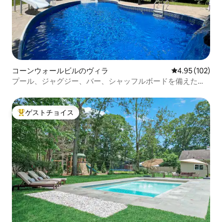
コーンウォールビルのヴィラ
レビュー102件
4.95 (102)
プール、ジャグジー、バー、シャッフルボードを備えたカ
ッツキルの別荘
ゲストチョイス
大好評のゲストチョイスです。