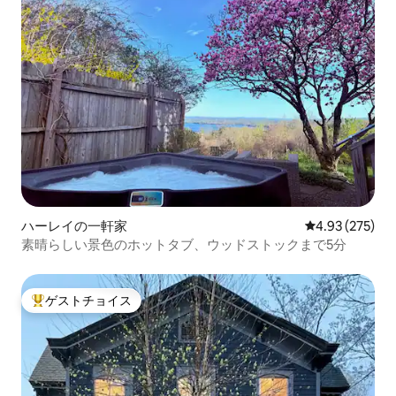
ハーレイの一軒家
レビュー275件
4.93 (275)
素晴らしい景色のホットタブ、ウッドストックまで5分
ゲストチョイス
大好評のゲストチョイスです。