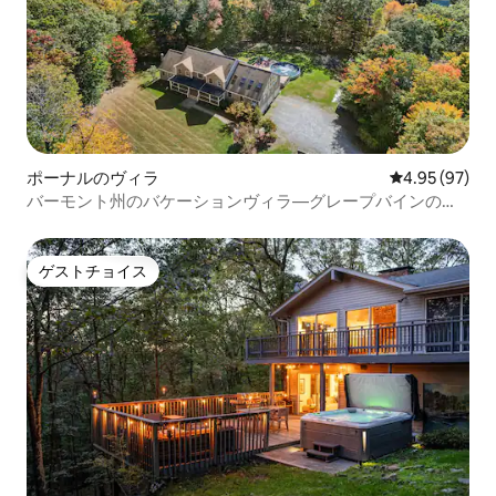
ポーナルのヴィラ
レビュー97件
4.95 (97)
バーモント州のバケーションヴィラ—グレープバインの休
暇
ゲストチョイス
ゲストチョイス