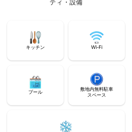
ティ・設備
sunny second bedroom also has an en-
す。設備の整った
suite. Enjoy a chef’s kitchen, double-
ーティーを開催でき
sided fireplace, hot tub, and a new pool
分です。醸造所や
available June. Pets must be disclosed
食事を楽しんだり
and approved prior to booking.
ゴルフを楽しんだ
たりできます。グ
子ども連れ、ペッ
す。高速600Mb
キッチン
Wi-Fi
コン、EV充電器
生児、ペット連れ
の場合は割引料金
敷地内無料駐⁠車
プール
ス⁠ペ⁠ー⁠ス