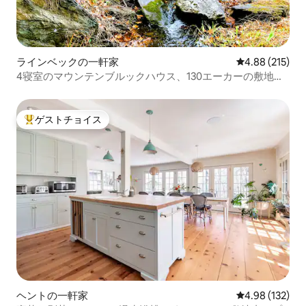
ラインベックの一軒家
レビュー215件
4.88 (215)
4寝室のマウンテンブルックハウス、130エーカーの敷地内
にあり、トレイル付き
ゲストチョイス
大好評のゲストチョイスです。
ヘントの一軒家
レビュー132件
4.98 (132)