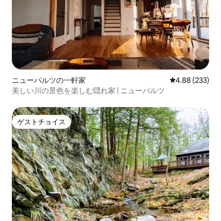
ニューパルツの一軒家
レビュー233件
4.88 (233)
美しい川の景色を楽しむ隠れ家 | ニューパルツ
ゲストチョイス
ゲストチョイス