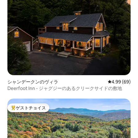
シャンデークンのヴィラ
レビュー69件
4.99 (69)
Deerfoot Inn - ジャグジーのあるクリークサイドの敷地
ゲストチョイス
大好評のゲストチョイスです。