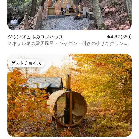
ダウンズビルのログハウス
レビュー350件
4.87 (350)
ミネラル泉の露天風呂・ジャグジー付きの小さなグランピ
ングログハウス
ゲストチョイス
ゲストチョイス