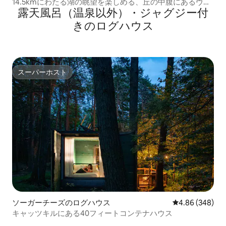
14.5kmにわたる湖の眺望を楽しめる、丘の中腹にあるヴィ
露天風呂（温泉以外）・ジャグジー付
ラ
きのログハウス
スーパーホスト
スーパーホスト
ソーガーチーズのログハウス
レビュー348件
4.86 (348)
キャッツキルにある40フィートコンテナハウス