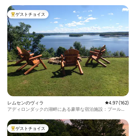
ゲストチョイス
大好評のゲストチョイスです。
レムセンのヴィラ
レビュー162件
4.97 (162)
アディロンダックの湖畔にある豪華な宿泊施設：プールと
ジャグジー付き！
ゲストチョイス
大好評のゲストチョイスです。