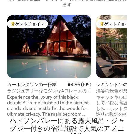
ます
ゲストチョイス
ゲストチョイス
大好評のゲストチョイスです。
大好評のゲストチ
カーホンクソンの一軒家
レビュー109件、5つ星中4.96
4.96 (109)
レキシントンの一
ラグジュアリーなモダンなAフレームの家
渓谷の景色が楽し
（ジャグジーと新設の温水プール付き）
ン、ジャグジー、
Experience the luxury of this black
キャッツキル山脈
double A-frame, finished to the highest
して平穏な高級キ
standards and nestled in the woods for
しみ、ホットタブ
ultimate privacy. The main bedroom
造りの暖炉のそば
ハドソンバレーにある露天風呂・ジャ
features a soaring ceiling and spa-like
セレクションが用
en-suite with walk-in shower, tub, bidet,
の部屋でおしゃべ
グジー付きの宿泊施設で人気のアメニ
double sink, and heated floors. The
階には2つ目のリ