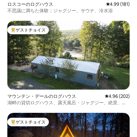
ロスコーのログハウス
レビュー181件
4.99 (181)
不思議に満ちた体験：ジャグジー、サウナ、冷水浴
ゲストチョイス
大好評のゲストチョイスです。
マウンテン・デールのログハウス
レビュー202件
4.96 (202)
湖畔の貸切ログハウス、露天風呂・ジャグジー、絶景、フ
ルーツ付き
ゲストチョイス
大好評のゲストチョイスです。