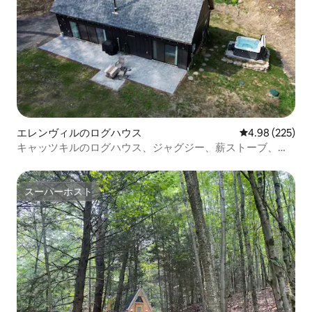
エレンヴィルのログハウス
レビュー225件
4.98 (225)
キャッツキルのログハウス、ジャグジー、薪ストーブ、キ
ングベッド
スーパーホスト
スーパーホスト