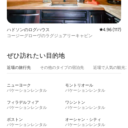
ハドソンのログハウス
レビュー117件
4.96 (117)
コージーグローヴのラグジュアリーキャビン
ぜひ訪⁠れ⁠た⁠い目⁠的⁠地
近場の旅行先
その他のタ⁠イ⁠プ⁠の宿⁠泊⁠先
近場で人気の観光
ニューヨーク
モントリオール
バケーションレンタル
バケーションレンタル
フィラデルフィア
ワシントン
バケーションレンタル
バケーションレンタル
ボストン
オーシャン・シティ
バケーションレンタル
バケーションレンタル