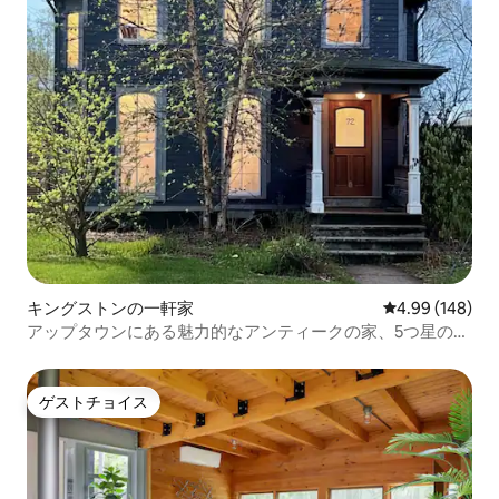
キングストンの一軒家
レビュー148件
4.99 (148)
アップタウンにある魅力的なアンティークの家、5つ星のモ
ダンなキッチン付き
ゲストチョイス
ゲストチョイス