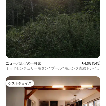
ニューパルツの一軒家
レビュー545件
4.98 (545)
ミッドセンチュリーモダン * プール * モホンク直結トレイル
アクセス付き
ゲストチョイス
ゲストチョイス