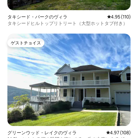
タキシード・パークのヴィラ
レビュー110件
4.95 (110)
タキシードヒルトップリトリート（大型ホットタブ付き）
ゲストチョイス
ゲストチョイス
グリーンウッド・レイクのヴィラ
レビュー108件
4.97 (108)