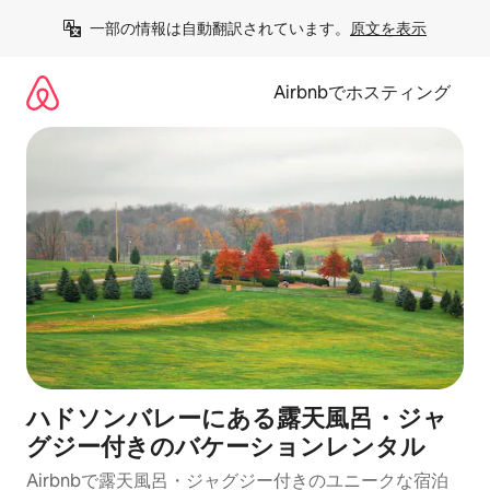
コ
一部の情報は自動翻訳されています。
原文を表示
ン
テ
ン
Airbnbでホスティング
ツ
に
ス
キ
ッ
プ
ハドソンバレーにある露天風呂・ジャ
グジー付きのバケーションレンタル
Airbnbで露天風呂・ジャグジー付きのユニークな宿泊