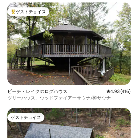
ゲストチョイス
大好評のゲストチョイスです。
ビーチ・レイクのログハウス
レビュー416件
4.93 (416)
ツリーハウス、ウッドファイアーサウナ/樽サウナ
ゲストチョイス
ゲストチョイス