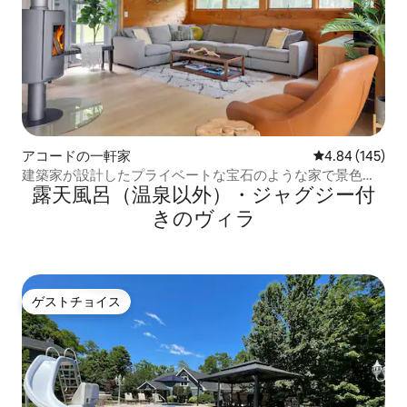
アコードの一軒家
レビュー145件
4.84 (145)
建築家が設計したプライベートな宝石のような家で景色を
露天風呂（温泉以外）・ジャグジー付
楽しみ、ジャグジーを堪能
きのヴィラ
ゲストチョイス
ゲストチョイス