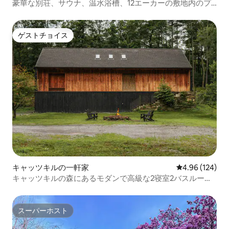
豪華な別荘、サウナ、温水浴槽、12エーカーの敷地内のプ
ール
ゲストチョイス
ゲストチョイス
キャッツキルの一軒家
レビュー124件
4.96 (124)
キャッツキルの森にあるモダンで高級な2寝室2バスルーム
の宿泊先
スーパーホスト
スーパーホスト