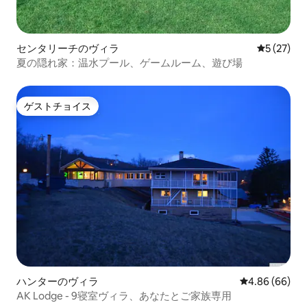
センタリーチのヴィラ
レビュー2
5 (27)
夏の隠れ家：温水プール、ゲームルーム、遊び場
ゲストチョイス
ゲストチョイス
ハンターのヴィラ
レビュー66件
4.86 (66)
AK Lodge - 9寝室ヴィラ、あなたとご家族専用