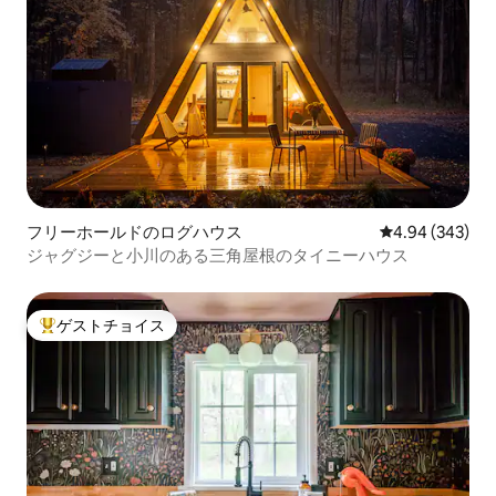
フリーホールドのログハウス
レビュー343件
4.94 (343)
ジャグジーと小川のある三角屋根のタイニーハウス
ゲストチョイス
大好評のゲストチョイスです。