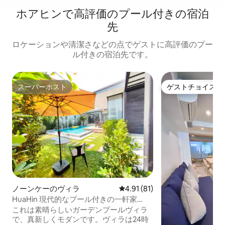
ホアヒンで高評価のプール付きの宿泊
先
ロケーションや清潔さなどの点でゲストに高評価のプー
ル付きの宿泊先です。
スーパーホスト
ゲストチョイス
スーパーホスト
ゲストチョイス
ノーンケーのヴィラ
レビュー81件、5つ星中4.91
4.91 (81)
HuaHin 現代的なプール付きの一軒家
（450平方メートルの快適なヴィラ、市内
これは素晴らしいガーデンプールヴィラ
の絶好のロケーション、ビーチ、ショッ
で、真新しくモダンです。ヴィラは24時