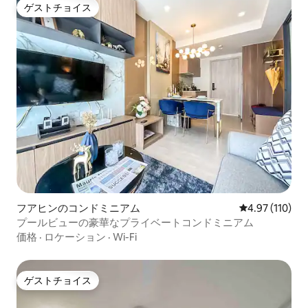
ゲストチョイス
ゲストチョイス
フアヒンのコンドミニアム
レビュー110件
4.97 (110)
プールビューの豪華なプライベートコンドミニアム
価格
·
ロケーション
·
Wi-Fi
ゲストチョイス
ゲストチョイス