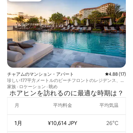
チャアムのマンション・アパート
レビュー17件
4.88 (17)
珍しい177平方メートルのビーチフロントのレジデンス、
Dusit Thani
家族
·
ロケーション
·
眺め
ホアヒンを訪⁠れ⁠るの⁠に最⁠適⁠な時⁠期⁠は⁠？
月
平均料金
平均気温
1月
¥10,614 JPY
26°C