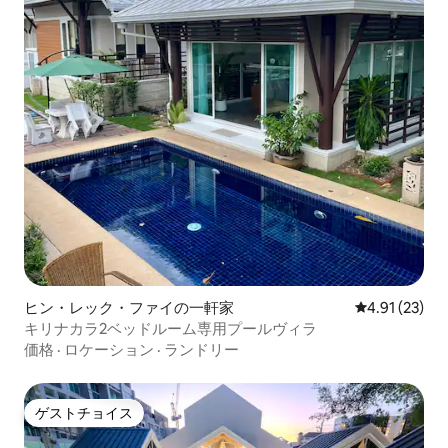
ヒン・レック・ファイの一軒家
レビュー23件
4.91 (23)
キリナカラ2ベッドルーム専用プールヴィラ
価格
·
ロケーション
·
ランドリー
ゲストチョイス
ゲストチョイス