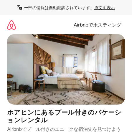
コ
一部の情報は自動翻訳されています。
原文を表示
ン
テ
ン
Airbnbでホスティング
ツ
に
ス
キ
ッ
プ
ホアヒンにあるプール付きのバケーシ
ョンレンタル
Airbnbでプール付きのユニークな宿泊先を見つけよう