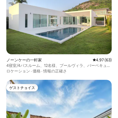
ノーンケーの一軒家
レビュー63件
4.97 (63)
4寝室/4バスルーム、12名様、プールヴィラ、バーベキュー
+バスタブ
ロケーション
·
価格
·
情報の正確さ
ゲストチョイス
ゲストチョイス