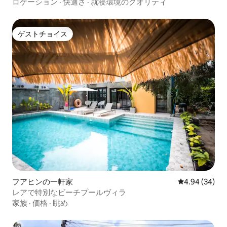
ロケーション
·
快適さ
·
就寝環境のクオリティ
ゲストチョイス
ゲストチョイス
フアヒンの一軒家
レビュー34件
4.94 (34)
レアで特別なビーチプールヴィラ
家族
·
価格
·
眺め