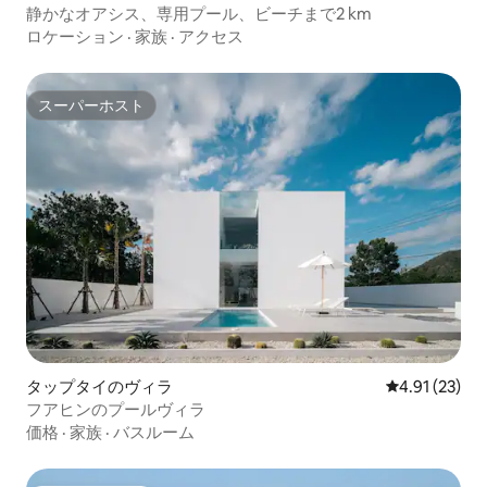
静かなオアシス、専用プール、ビーチまで2 km
ロケーション
·
家族
·
アクセス
スーパーホスト
スーパーホスト
タップタイのヴィラ
レビュー23件
4.91 (23)
フアヒンのプールヴィラ
価格
·
家族
·
バスルーム