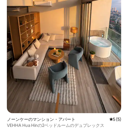
ノーンケーのマンション・アパート
レビュー
5 (5)
VEHHA Hua Hinの2ベッドルームのデュプレックス