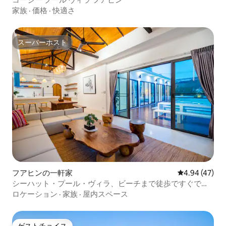
家族
·
価格
·
快適さ
スーパーホスト
スーパーホスト
フアヒンの一軒家
レビュー47件
4.94 (47)
シーハット・プール・ヴィラ、ビーチまで徒歩ですぐで
す。
ロケーション
·
家族
·
屋内スペース