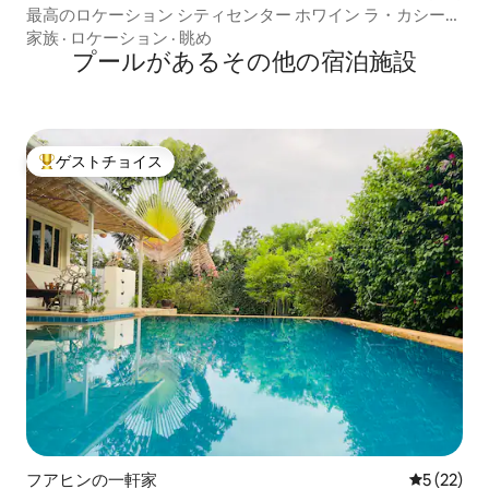
最高のロケーション シティセンター ホワイン ラ・カシー
タ・デ・ラグジュアリー
家族
·
ロケーション
·
眺め
プールがあるその他の宿泊施設
ゲストチョイス
大好評のゲストチョイスです。
フアヒンの一軒家
レビュー2
5 (22)