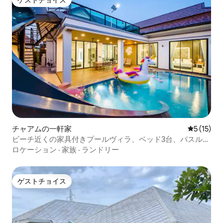
ゲストチョイス
ゲストチョイス
チャアムの一軒家
レビュー1
5 (15)
ビーチ近くの家具付きプールヴィラ、ベッド3台、バスルー
ム3室
ロケーション
·
家族
·
ランドリー
ゲストチョイス
ゲストチョイス