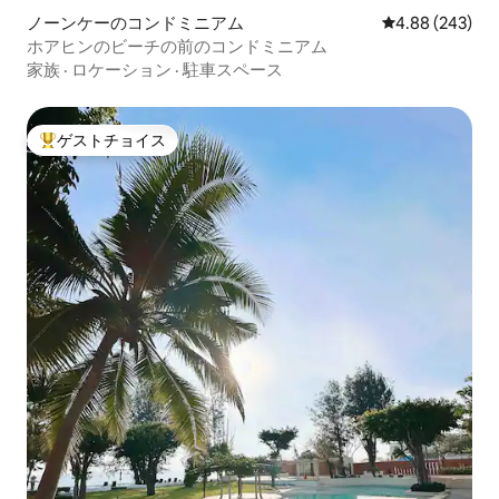
ノーンケーのコンドミニアム
レビュー243件
4.88 (243)
ホアヒンのビーチの前のコンドミニアム
家族
·
ロケーション
·
駐車スペース
ゲストチョイス
大好評のゲストチョイスです。