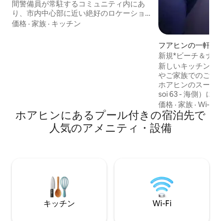
ピングモール、ナイトマーケットに近
間警備員が常駐するコミュニティ内にあ
い）
り、市内中心部に近い絶好のロケーショ
ンです。 徒歩400メートル以内に711、CJ
価格
·
家族
·
キッチン
スーパー、地元の野菜市場があります。
ヴァナナヴァ・ウォーターパークまで車
フアヒンの一軒家
で2分、市内中心部の2つの大型ショッピ
新規*ビーチ＆ナ
ングセンター、ワクシンビーチ、ワクシ
ールハウス、ホア
新しいキッチン！ 2
ンで最高の民間病院であるバンコク病院
やご家族でのご利
まで4～5分、有名なワクシンナイトマー
ホアヒンのスーパーセ
ケットとウィークエンド・シアンナイト
soi 63 - 海側
マーケットまでそれぞれ6分。 Grabと
イトマーケット（
価格
·
家族
·
Wi-Fi
Boltのタクシーはどちらも非常に便利で
ホアヒンにあるプール付きの宿泊先で
ケットは、ホアヒ
迅速です。ヴィラは設備が充実してお
も有名なナイトマ
り、リビングには200度の広角の床から天
人気のアメニティ・設備
向かいにあります
井までの超大型ドアと窓、Netflixなどが
ぐ近くで、センタ
視聴できる75インチの超大型スマートテ
り過ぎて徒歩5分
レビ、複数の人が一緒にテレビを見たり
トフードがたくさ
休んだりするのに適した超大型のセット
トフードを購入し
ソファがあります。清潔で広々としたモ
使って家で食べる
ダンなキッチンには、美味しい料理を作
す。または、設備
るための設備が完備されており、二重ド
ンでお料理いただ
アのスマート冷蔵庫は、休暇中のすべて
キッチン
Wi-Fi
の食品の保管ニーズを満たすことができ
ます。3つの広々とした明るい大きな寝室