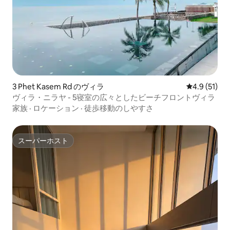
3 Phet Kasem Rd のヴィラ
レビュー51
4.9 (51)
ヴィラ・ニラヤ - 5寝室の広々としたビーチフロントヴィラ
家族
·
ロケーション
·
徒歩移動のしやすさ
スーパーホスト
スーパーホスト