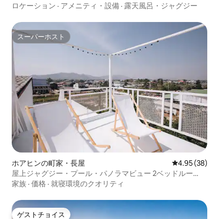
ロケーション
·
アメニティ・設備
·
露天風呂・ジャグジー
スーパーホスト
スーパーホスト
ホアヒンの町家・長屋
レビュー38件
4.95 (38)
屋上ジャグジー・プール・パノラマビュー 2ベッドルー
ム・DT
家族
·
価格
·
就寝環境のクオリティ
ゲストチョイス
ゲストチョイス