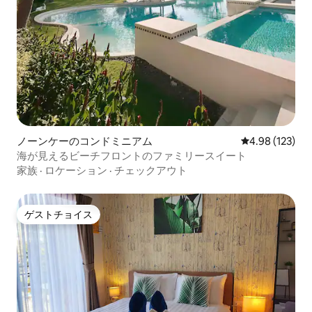
ノーンケーのコンドミニアム
レビュー123件
4.98 (123)
海が見えるビーチフロントのファミリースイート
家族
·
ロケーション
·
チェックアウト
ゲストチョイス
ゲストチョイス