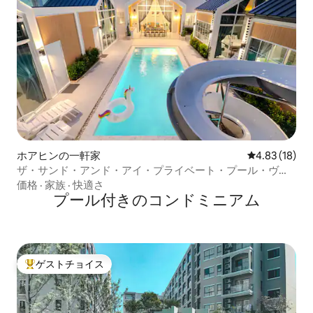
ホアヒンの一軒家
レビュー18件
4.83 (18)
ザ・サンド・アンド・アイ・プライベート・プール・ヴィ
ラ・ニア・ビーチ
価格
·
家族
·
快適さ
プール付きのコンドミニアム
ゲストチョイス
大好評のゲストチョイスです。