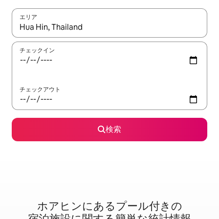
エリア
検索結果が表示されたら、上下の矢印キーを使って移動するか、
チェックイン
チェックアウト
検索
ホアヒンに⁠あ⁠るプ⁠ー⁠ル⁠付⁠き⁠の
宿⁠泊⁠施⁠設⁠に関⁠す⁠る簡⁠単⁠な統⁠計⁠情⁠報