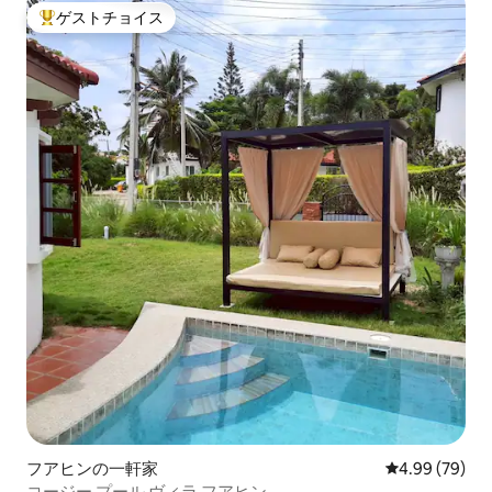
ゲストチョイス
大好評のゲストチョイスです。
フアヒンの一軒家
レビュー79件
4.99 (79)
コージー プール ヴィラ フアヒン