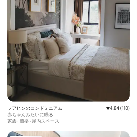
フアヒンのコンドミニアム
レビュー110件
4.84 (110)
赤ちゃんみたいに眠る
家族
·
価格
·
屋内スペース