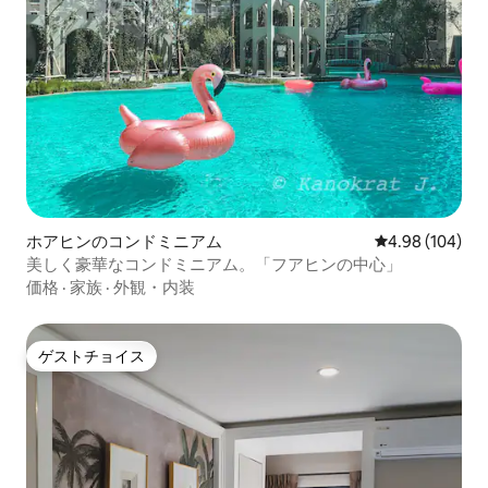
ホアヒンのコンドミニアム
レビュー104件
4.98 (104)
美しく豪華なコンドミニアム。「フアヒンの中心」
価格
·
家族
·
外観・内装
ゲストチョイス
ゲストチョイス