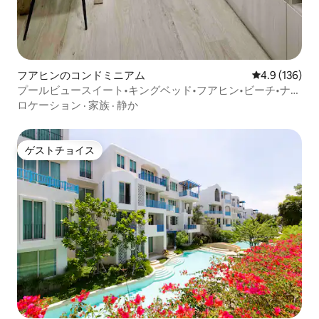
フアヒンのコンドミニアム
レビュー136
4.9 (136)
プールビュースイート•キングベッド•フアヒン•ビーチ•ナイ
トマーケット•セブンイレブン
ロケーション
·
家族
·
静か
ゲストチョイス
ゲストチョイス