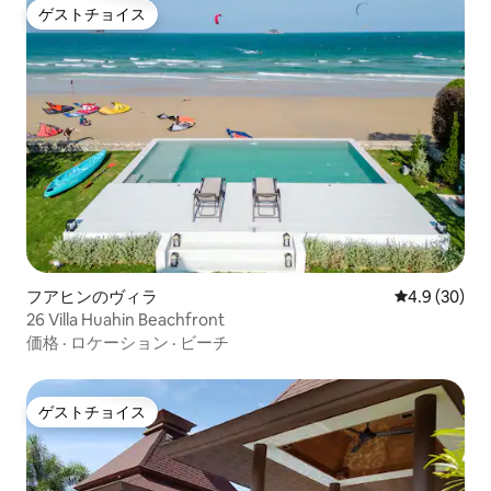
ゲストチョイス
ゲストチョイス
フアヒンのヴィラ
レビュー30
4.9 (30)
26 Villa Huahin Beachfront
価格
·
ロケーション
·
ビーチ
ゲストチョイス
ゲストチョイス