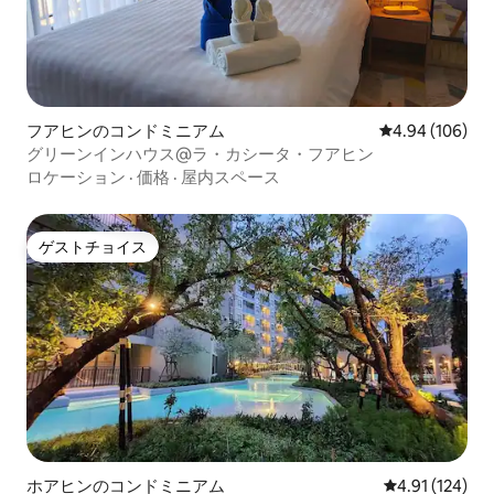
フアヒンのコンドミニアム
レビュー106件
4.94 (106)
グリーンインハウス@ラ・カシータ・フアヒン
ロケーション
·
価格
·
屋内スペース
ゲストチョイス
ゲストチョイス
ホアヒンのコンドミニアム
レビュー124件
4.91 (124)