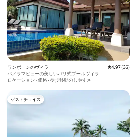
ワンポーンのヴィラ
レビュー36件
4.97 (36)
パノラマビューの美しいバリ式プールヴィラ
ロケーション
·
価格
·
徒歩移動のしやすさ
ゲストチョイス
ゲストチョイス