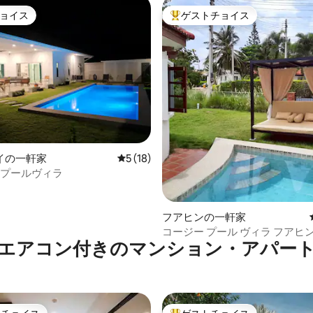
ョイス
ゲストチョイス
ョイス
大好評のゲストチョイスです。
4.96つ星の平均評価
イの一軒家
レビュー18件、5つ星中5つ星の平均評価
5 (18)
のプールヴィラ
フアヒンの一軒家
コージー プール ヴィラ フアヒ
エアコン付きのマンション・アパー