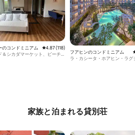
ーのコンドミニアム
レビュー118件、5つ星中4.87つ星の平均評価
4.87 (118)
フアヒンのコンドミニアム
ド＆シカダマーケット、ビーチ
ラ・カシータ・ホアヒン・ラグ
アヒン2寝室
ー・スペイン風コンドミニアム
中4.79つ星の平均評価
家族と泊まれる貸別荘