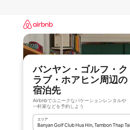
コ
ン
テ
ン
ツ
に
ス
キ
ッ
プ
バンヤン・ゴルフ・ク
ラブ・ホアヒン⁠周⁠辺⁠の
宿⁠泊⁠先
Airbnbでユニークなバ⁠ケ⁠ー⁠シ⁠ョ⁠ンレ⁠ン⁠タ⁠ルや
一⁠軒⁠家な⁠ど⁠を予⁠約⁠し⁠よ⁠う
エリア
検索結果が表示されたら、上下の矢印キーを使っ