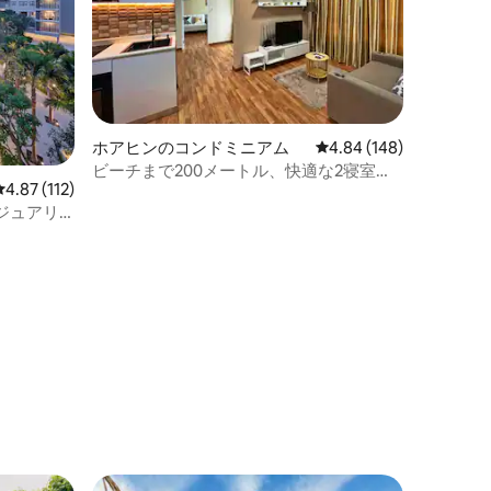
ホアヒンのコンドミニアム
レビュー148件、5つ星
4.84 (148)
ビーチまで200メートル、快適な2寝室＆
レビュー112件、5つ星中4.87つ星の平均評価
4.87 (112)
プール
ジュアリ