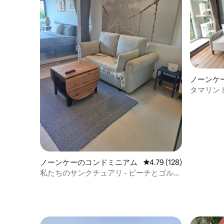
ノーンケ
タマリン
近くのホ
ノーンケーのコンドミニアム
レビュー128件、5つ星
4.79 (128)
私たちのサンクチュアリ - ビーチとゴルフ
場から200メートル