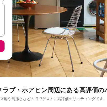
アヒン⁠周⁠辺⁠に⁠あ⁠る高⁠評⁠価⁠のバ⁠ケ⁠
立地や清潔さなどの点でゲストに高評価のリスティングです。