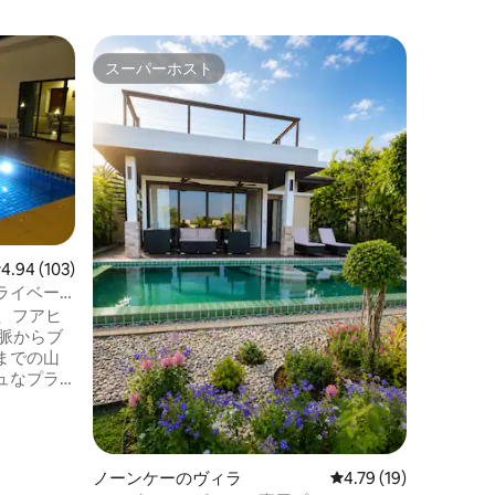
チャアム
スーパーホスト
ゲス
スーパーホスト
大好評
超豪華な
ッドルー
フアヒン
中海スタ
ントヴィ
の贅沢さ
す。 このユニークな邸宅には、ビーチへ
の直接ア
イベート
ベキュー
レビュー103件、5つ星中4.94つ星の平均評価
4.94 (103)
忘れられ
ライベー
す。 家族連れにもペット同伴にも対応で
8、フアヒ
きるよう
エレガン
までの山
プライバ
ュなプラ
別な滞在
きのエア
お友達同
の高い
ラックス
ノーンケーのヴィラ
レビュー19件、5つ星
4.79 (19)
適です。