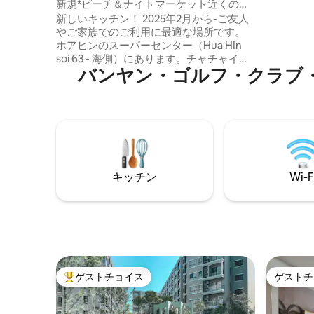
新規*ビーチ＆ナイトマーケット近くのプ
きます。 - 2024年Room Magazine Book
ールハウス、ホアヒン中心部
新しいキッチン！ 2025年2月から-ご友人
で紹介された
やご家族でのご利用に最適な場所です。
ーバルデザイン賞
ホアヒンのスーパーセンター（Hua HIn
軒ありま
soi 63 - 海側）にあります。チャチャイナ
は、リス
バンヤン・ゴルフ・クラブ・ホアヒン⁠周
イトマーケット（チャチャイナイトマー
ケットは、ホアヒンで最初にできた、最
も有名なナイトマーケットです）のすぐ
向かいにあります。ホアヒンビーチのす
ぐ近くで、センタラグランドホテルを通
り過ぎて徒歩5分です。近くにはストリー
トフードがたくさんあります。ストリー
トフードを購入し、設備の整った食器を
キッチン
Wi-F
使って家で食べることをおすすめしま
す。または、設備の整った新しいキッチ
ンでお料理いただくこともできます。
ゲストチョイス
ゲストチ
大好評のゲストチョイスです。
ゲストチ