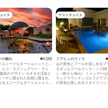
ョイス
ゲストチョイス
ョイス
ゲストチョイス
ーの離れ
レビュー20件、5つ星中5つ星の平均評価
5 (20)
フアヒンのヴィラ
のユニークなタートルハットと
山の景色とプールが楽しめるプ
トオアシスヴィラ
・エコ・ラグジュアリー・ヴィ
モダンなプールヴィラ – ソイ8
高のデザイン カオタオ渓谷と
ン（町から5km） ミャンマー山脈からブ
ビーチに囲まれた自然に囲まれ
ラックマウンテンゴルフクラブ
あるユニークなタートルシェイ
の景色が楽しめるスタイリッシ
。 広々としたバスルームと屋外
イベートヴィラ。天井ファン付
ーサイドリビングデッキを備え
コン完備、プライバシーのため
1ベッドルームスタジオヴィラ。
壁、安全な庭、プール。 キッチンと屋外
なデザインのカフェとレストラ
バーベキューエリアがあり、リ
中4.81つ星の平均評価
食、ランチ、ディナーを注文で
したり、楽しんだりするのに最