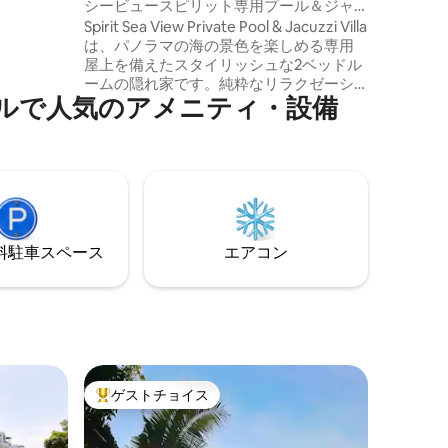
シービュースピリット専用プール＆ジャ
bの簡易料
グジーヴィラ
Spirit Sea View Private Pool & Jacuzzi Villa
に表示さ
は、パノラマの海の景色を楽しめる専用
額とまっ
屋上を備えたスタイリッシュな2ベッドル
時に予期
ームの隠れ家です。純粋なリラクゼーシ
されるこ
人⁠気⁠のア⁠メ⁠ニ⁠テ⁠ィ⁠・⁠設⁠備
ョンを体験してください。カップル、ご
家族、少人数グループに最適なこのヴィ
ラは、完全なプライバシー、モダンな快
適さ、息をのむような景色を提供しま
す。ヴィラには、専用プール、心地よい
ジャグジー、大きなバスタブを備えた
広々としたバスルームがあります。オー
プンプランのリビングエリア、設備の整
⁠車ス⁠ペ⁠ー⁠ス
エアコン
ったキッチン、床から天井までの窓から
は熱帯の庭園を眺めることができます。
ゲストチョイス
大好評のゲストチョイスです。