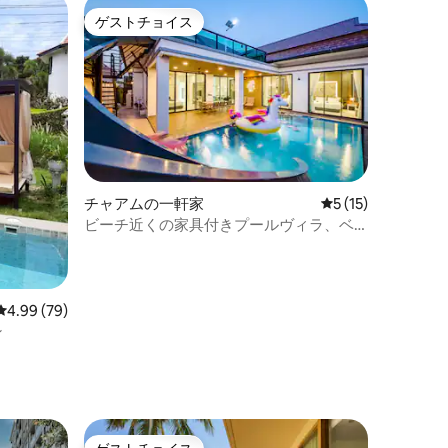
ゲストチョイス
ゲストチョイス
チャアムの一軒家
レビュー15件、5
5 (15)
ビーチ近くの家具付きプールヴィラ、ベ
ッド3台、バスルーム3室
レビュー79件、5つ星中4.99つ星の平均評価
4.99 (79)
ン
ト