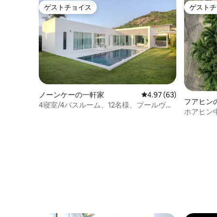
ゲストチョイス
ゲストチ
ゲストチョイス
ゲストチ
ノーンケーの一軒家
レビュー63件、5つ星中
4.97 (63)
フアヒン
4寝室/4バスルーム、12名様、プールヴィ
ホアヒン
ラ、バーベキュー+バスタブ