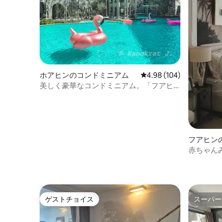
ホアヒンのコンドミニアム
レビュー104件、5つ星
4.98 (104)
美しく豪華なコンドミニアム。「フアヒ
ンの中心」
フアヒン
赤ちゃん
ゲストチョイス
スーパー
ゲストチョイス
スーパー