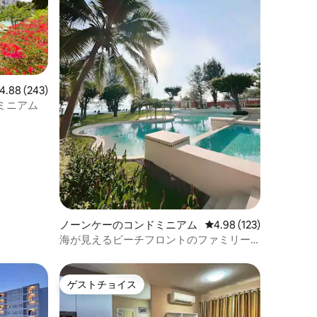
ビュー243件、5つ星中4.88つ星の平均評価
4.88 (243)
ミニアム
ノーンケーのコンドミニアム
レビュー123件、5つ星
4.98 (123)
海が見えるビーチフロントのファミリー
スイート
ゲストチョイス
ゲストチョイス