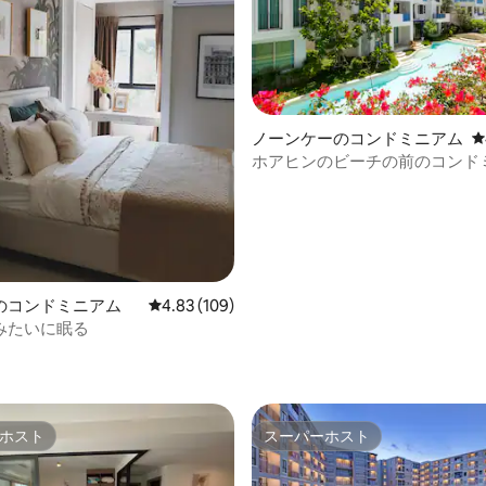
ノーンケーのコンドミニアム
レ
ホアヒンのビーチの前のコンド
中4.98つ星の平均評価
のコンドミニアム
レビュー109件、5つ星中4.83つ星の平均評価
4.83 (109)
みたいに眠る
ホスト
スーパーホスト
ホスト
スーパーホスト