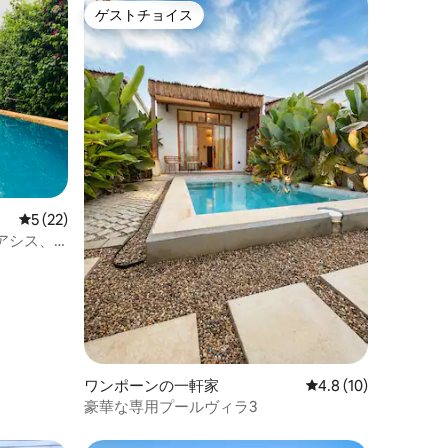
ゲストチョイス
ゲストチョイス
レビュー22件、5つ星中5つ星の平均評価
5 (22)
アシス、
ワンポーンの一軒家
レビュー10件、5つ
4.8 (10)
豪華な専用プールヴィラ3