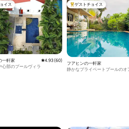
ョイス
ゲストチョイス
ョイス
大好評のゲストチョイスです。
4.97つ星の平均評価
の一軒家
レビュー60件、5つ星中4.93つ星の平均評価
4.93 (60)
フアヒンの一軒家
中心部のプールヴィラ
静かなプライベートプールのオ
ビーチまで2 km