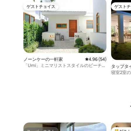
ゲストチョイス
ゲストチ
ゲストチョイス
ゲストチ
ノーンケーの一軒家
レビュー54件、5つ星中
4.96 (54)
「Umi」ミニマリストスタイルのビーチハ
タップタ
ウス
寝室2室