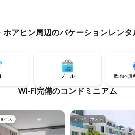
「ゲストへの注意事項：Airbn
2024年ベストデザイン -グロ
金設定を採用しています。事前
受賞 タートルヴィラは3
れる料金がお支払いいただく金
す。お部屋がもっと必要な場合
たく同じです。チェックアウト
ティングをご覧ください。
せぬサービス料が請求書に追加
⁠辺⁠のバ⁠ケ⁠ー⁠シ⁠ョ⁠ン⁠レ⁠ン⁠タ⁠ル⁠で
とはありません！」
i
プール
敷地内無料駐
Wi-Fi完備のコンドミニアム
ョイス
スーパーホスト
ョイス
スーパーホスト