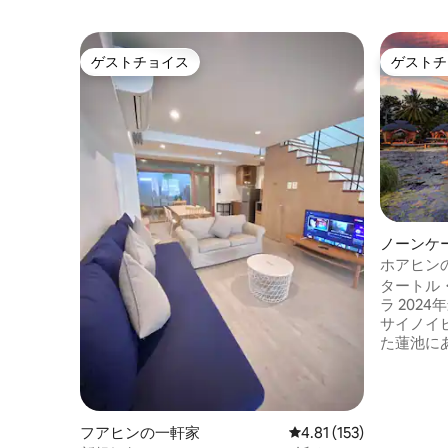
ゲストチョイス
ゲストチ
ゲストチョイス
ゲストチ
ノーンケ
ホアヒン
水
タートル
ラ 2024年最
サイノイ
た蓮池に
プヴィラ
ウォータ
た専用の
ユニーク
フアヒンの一軒家
レビュー153件、5つ星
4.81 (153)
ンで、朝