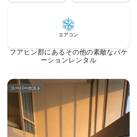
イレシートなど、乳幼児連れのご家族向
けの便利な設備も多数揃っています。庭
には4 x 9メートルの超大型プライベート
プール、屋外用のテーブルと椅子、パラ
ソル、2つのサンベッド、バーベキュー設
備、喫煙エリアが完備されており、自然
エアコン
に近い庭園環境を提供します。ここでは
忘れられない素敵な休暇をお過ごしいた
フアヒン郡にあるその他の素敵なバケ
だけます。皆様のお越しを心よりお待ち
しております！
ーションレンタル
スーパーホスト
スーパーホスト