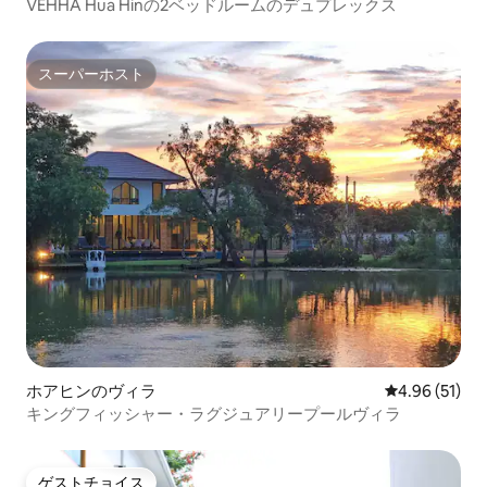
VEHHA Hua Hinの2ベッドルームのデュプレックス
スーパーホスト
スーパーホスト
ホアヒンのヴィラ
レビュー51件
4.96 (51)
キングフィッシャー・ラグジュアリープールヴィラ
ゲストチョイス