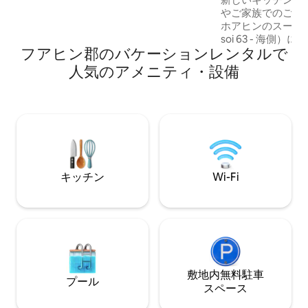
ンで最高の民間病院であるバンコク病院
やご家族でのご利
まで4～5分、有名なワクシンナイトマー
ホアヒンのスーパーセ
ケットとウィークエンド・シアンナイト
soi 63 - 海側
マーケットまでそれぞれ6分。 Grabと
フアヒン郡のバケーションレンタルで
イトマーケット（
Boltのタクシーはどちらも非常に便利で
ケットは、ホアヒ
人気のアメニティ・設備
迅速です。ヴィラは設備が充実してお
も有名なナイトマ
り、リビングには200度の広角の床から天
向かいにあります
井までの超大型ドアと窓、Netflixなどが
ぐ近くで、センタ
視聴できる75インチの超大型スマートテ
り過ぎて徒歩5分
レビ、複数の人が一緒にテレビを見たり
トフードがたくさ
休んだりするのに適した超大型のセット
トフードを購入し
ソファがあります。清潔で広々としたモ
使って家で食べる
ダンなキッチンには、美味しい料理を作
す。または、設備
るための設備が完備されており、二重ド
キッチン
Wi-Fi
ンでお料理いただ
アのスマート冷蔵庫は、休暇中のすべて
の食品の保管ニーズを満たすことができ
ます。3つの広々とした明るい大きな寝室
があり、そのうち2つの寝室は床から天井
までのドアと窓からプールが見えます。
すべての寝室には遮光カーテンが備えら
れており、寝具はすべて120スレッドのサ
敷地内無料駐⁠車
テン綿で、柔らかく快適で、完璧な睡眠
プール
ス⁠ペ⁠ー⁠ス
が取れます。また、ベビーベッド、子供
用高椅子、ステップスツール、子供用ト