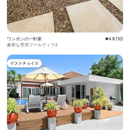
ワンポンの一軒家
レビュー10
4.8 (10)
豪華な専用プールヴィラ3
ゲストチョイス
ゲストチョイス