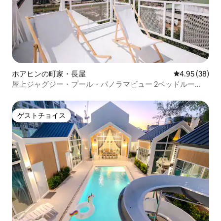
ホアヒンの町家・長屋
レビュー38件
4.95 (38)
屋上ジャグジー・プール・パノラマビュー 2ベッドルー
ム・DT
ゲストチョイス
ゲストチョイス