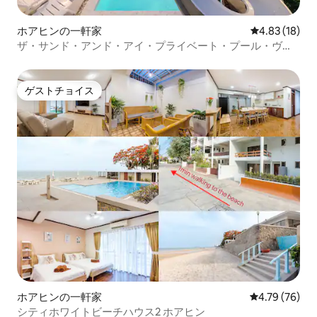
ホアヒンの一軒家
レビュー18件
4.83 (18)
ザ・サンド・アンド・アイ・プライベート・プール・ヴィ
ラ・ニア・ビーチ
ゲストチョイス
ゲストチョイス
ホアヒンの一軒家
レビュー76件
4.79 (76)
シティホワイトビーチハウス2 ホアヒン