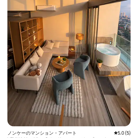
ノンケーのマンション・アパート
レビュー5
5.0 (5)