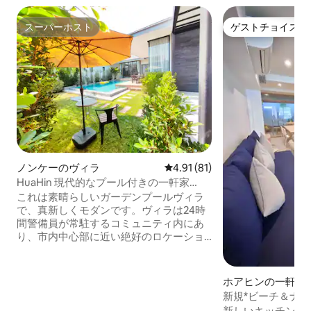
スーパーホスト
ゲストチョイス
スーパーホスト
ゲストチョイス
ノンケーのヴィラ
レビュー81件、5つ星中4.91
4.91 (81)
HuaHin 現代的なプール付きの一軒家
（450平方メートルの快適なヴィラ、市内
これは素晴らしいガーデンプールヴィラ
の絶好のロケーション、ビーチ、ショッ
で、真新しくモダンです。ヴィラは24時
ピングモール、ナイトマーケットに近
間警備員が常駐するコミュニティ内にあ
い）
り、市内中心部に近い絶好のロケーショ
ンです。 徒歩400メートル以内に711、CJ
スーパー、地元の野菜市場があります。
ヴァナナヴァ・ウォーターパークまで車
ホアヒンの一軒家
で2分、市内中心部の2つの大型ショッピ
新規*ビーチ＆ナ
ングセンター、ワクシンビーチ、ワクシ
ールハウス、ホア
新しいキッチン！ 2