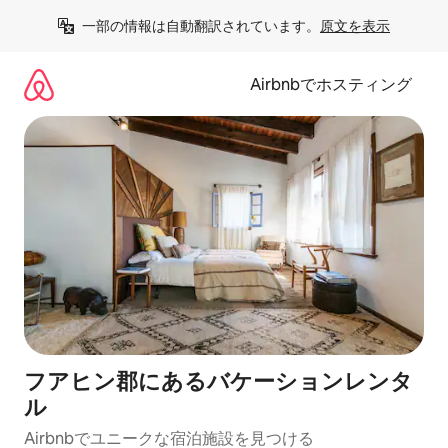
コ
一部の情報は自動翻訳されています。
原文を表示
ン
テ
ン
Airbnbでホスティング
ツ
に
ス
キ
ッ
プ
フアヒン郡にあるバケーションレンタ
ル
Airbnbでユニークな宿泊施設を見つける