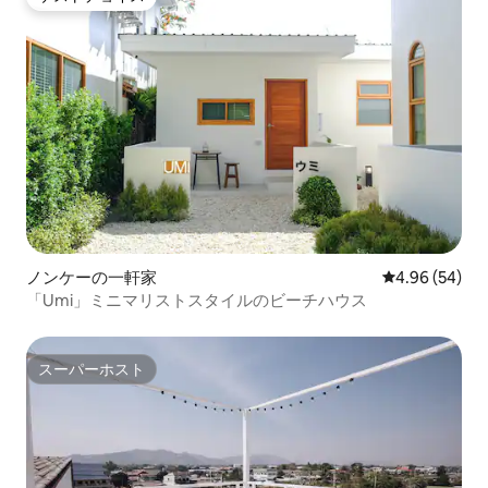
ゲストチョイス
ノンケーの一軒家
レビュー54件
4.96 (54)
「Umi」ミニマリストスタイルのビーチハウス
スーパーホスト
スーパーホスト