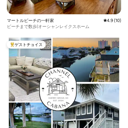
マートルビーチの一軒家
レビュー10
4.9 (10)
ビーチまで数歩|オーシャンレイクスホーム
ゲストチョイス
大好評のゲストチョイスです。