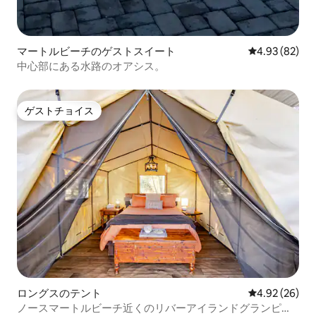
マートルビーチのゲストスイート
レビュー82件
4.93 (82)
中心部にある水路のオアシス。
ゲストチョイス
ゲストチョイス
ロングスのテント
レビュー26件
4.92 (26)
ノースマートルビーチ近くのリバーアイランドグランピン