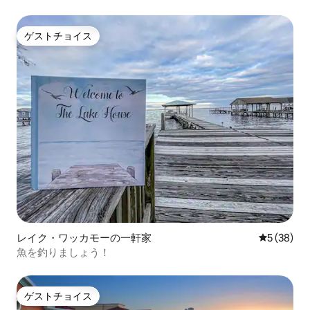
グテント#2
ゲストチョイス
ゲストチョイス
レイク・ワッカモーの一軒家
レビュー3
5 (38)
魚を釣りましょう！
ゲストチョイス
ゲストチョイス