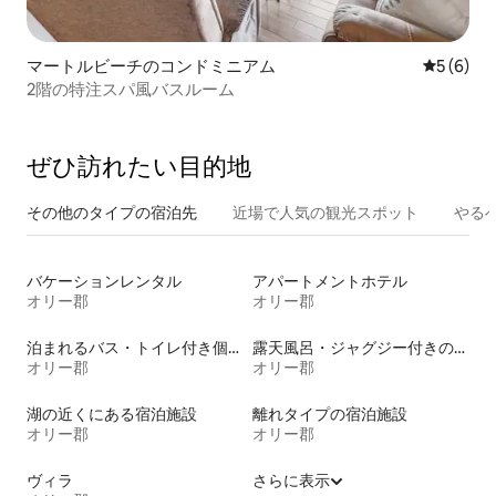
マートルビーチのコンドミニアム
レビュー
5 (6)
2階の特注スパ風バスルーム
ぜひ訪⁠れ⁠た⁠い目⁠的⁠地
その他のタ⁠イ⁠プ⁠の宿⁠泊⁠先
近場で人気の観光スポット
やる
バケーションレンタル
アパートメントホテル
オリー郡
オリー郡
泊まれるバス・トイレ付き個室
露天風呂・ジャグジー付きの宿泊施設
オリー郡
オリー郡
湖の近くにある宿泊施設
離れタイプの宿泊施設
オリー郡
オリー郡
ヴィラ
さらに表示