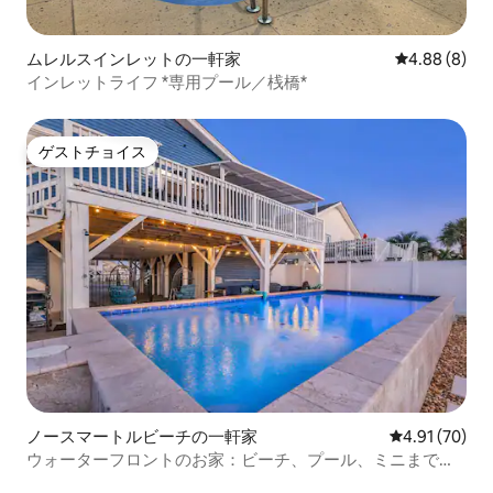
ムレルスインレットの一軒家
レビュー8件
4.88 (8)
インレットライフ *専用プール／桟橋*
ゲストチョイス
ゲストチョイス
ノースマートルビーチの一軒家
レビュー70件
4.91 (70)
ウォーターフロントのお家：ビーチ、プール、ミニまで徒
歩4分