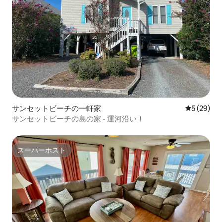
サンセットビーチの一軒家
レビュー2
5 (29)
サンセットビーチの島の家 - 運河沿い！
スーパーホスト
スーパーホスト