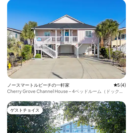
ノースマートルビーチの一軒家
レビュー
5 (4)
Cherry Grove Channel House – 4ベッドルーム（ドックと
眺め付き）
ゲストチョイス
ゲストチョイス