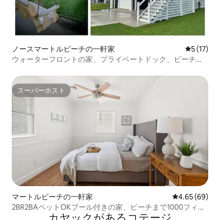
ノースマートルビーチの一軒家
レビュー1
5 (17)
ウォーターフロントの家、プライベートドック、ビーチと
桟橋まで徒歩
スーパーホスト
スーパーホスト
マートルビーチの一軒家
レビュー69件
4.65 (69)
2BR2BAペットOKプール付きの家、ビーチまで1000フィー
カヤックがあるコテージ
ト