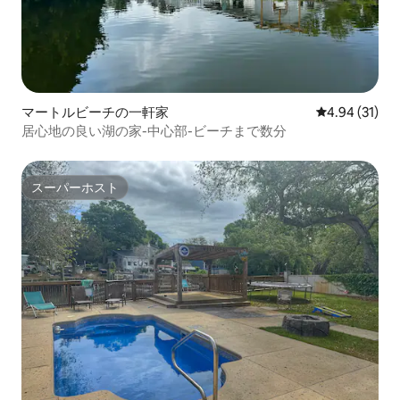
マートルビーチの一軒家
レビュー31件
4.94 (31)
居心地の良い湖の家-中心部-ビーチまで数分
スーパーホスト
スーパーホスト