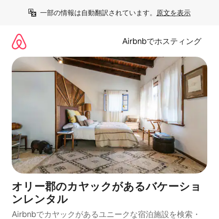
コ
一部の情報は自動翻訳されています。
原文を表示
ン
テ
ン
Airbnbでホスティング
ツ
に
ス
キ
ッ
プ
オリー郡のカヤックがあるバケーショ
ンレンタル
Airbnbでカヤックがあるユニークな宿泊施設を検索・