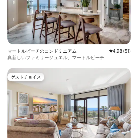
マートルビーチのコンドミニアム
レビュー51件
4.98 (51)
真新しいファミリージュエル、マートルビーチ
ゲストチョイス
ゲストチョイス