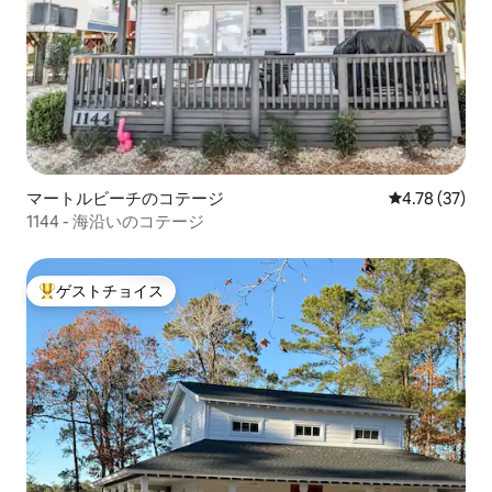
マートルビーチのコテージ
レビュー37件
4.78 (37)
1144 - 海沿いのコテージ
ゲストチョイス
大好評のゲストチョイスです。