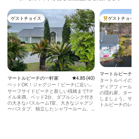
ゲストチョイス
ゲストチョイス
ゲストチョイス
大好評のゲストチ
マートルビーチの
マートルビーチの一軒家
レビュー40件、5つ星中4.85
4.85 (40)
タートルベイの海
ペットOK！ジャグジー！ビーチに近い、
＆空港5分
ディアフィールド
フェンス付きの庭！
サーフサイドビーチと新しい桟橋まで1マ
の隠れ家、タート
イル未満。ベッド2台、ダブルシンク付き
しましょう。サー
の大きなバスルーム1室、大きなジャグジ
トルビーチのレス
ーバスタブ、独立したシャワールーム、
ミリーアトラクシ
ソファベッド付きの広いリビングルー
す。この3ベッドル
ム、ダイニング＆朝食エリア、ランドリ
のプライベートホ
ールーム、ホットタブ付きのサンルー
ドルーム2室、シ
ム、大きなフロントパティオ、フェンス
室、フルサイズの
付きの庭。 ***マスタースイートにあるマ