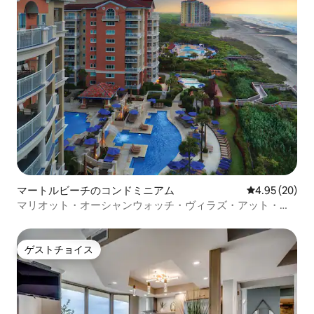
マートルビーチのコンドミニアム
レビュー20件
4.95 (20)
マリオット・オーシャンウォッチ・ヴィラズ・アット・グ
ランデ・デューンズ2BD
ゲストチョイス
ゲストチョイス