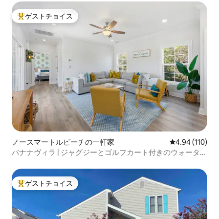
ゲストチョイス
大好評のゲストチョイスです。
ノースマートルビーチの一軒家
レビュー110件
4.94 (110)
バナナヴィラ | ジャグジーとゴルフカート付きのウォーター
フロント
ゲストチョイス
大好評のゲストチョイスです。