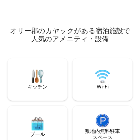
大7名様まで宿泊
スターバスルームを共有できないほど多
ペースから湖の景
くの方がお越しの場合は、このお家を予
キでコーヒーを飲
約しないでください。 ***裏口付きの別棟
をしたり、ファイ
のアパートにオーナーが滞在する場合が
を過ごしたり、砂
あります。そのため、共有エリアとなる
オリー郡のカヤックがある宿泊施設で
ビリヤード台のあ
可能性があるのは、柵で囲まれた庭のみ
んだりしてくださ
人気のアメニティ・設備
です。
キッチン
Wi-Fi
敷地内無料駐⁠車
プール
ス⁠ペ⁠ー⁠ス