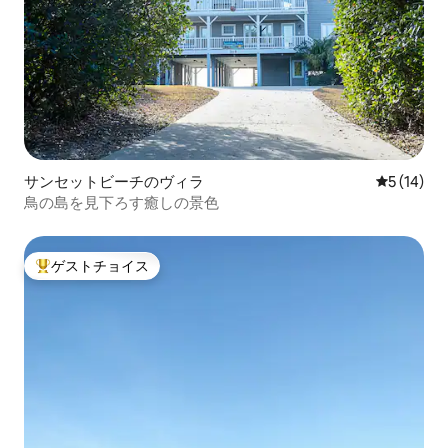
サンセットビーチのヴィラ
レビュー1
5 (14)
鳥の島を見下ろす癒しの景色
ゲストチョイス
大好評のゲストチョイスです。