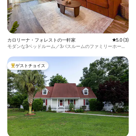
カロリーナ・フォレストの一軒家
レビュー3
5.0 (3)
モダンな3ベッドルーム／3バスルームのファミリーホーム |
ビーチ・プール・ショップ
ゲストチョイス
大好評のゲストチョイスです。