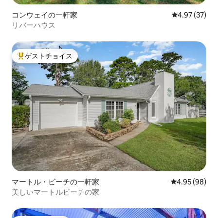
コンウェイの一軒家
レビュー37件
4.97 (37)
リバーハウス
ゲストチョイス
大好評のゲストチョイスです。
マートル・ビーチの一軒家
レビュー98件
4.95 (98)
美しいマートルビーチの家