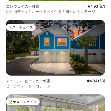
コンウェイの一軒家
レビュー57件
4.93 (57)
釣り用デッキとボートドック付きの川沿いのコテージ
ゲストチョイス
ゲストチョイス
マートル・ビーチの一軒家
レビュー68件
4.94 (68)
ビーチウォーク・コテージ
ゲストチョイス
大好評のゲストチョイスです。