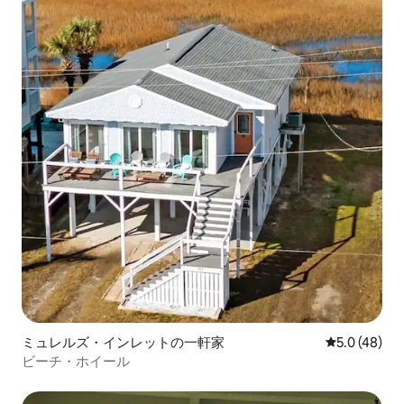
ミュレルズ・インレットの一軒家
レビュー48
5.0 (48)
ビーチ・ホイール