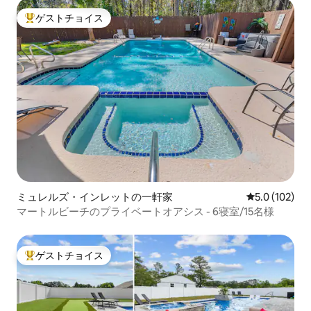
ゲストチョイス
大好評のゲストチョイスです。
ミュレルズ・インレットの一軒家
レビュー102
5.0 (102)
マートルビーチのプライベートオアシス - 6寝室/15名様
ゲストチョイス
大好評のゲストチョイスです。