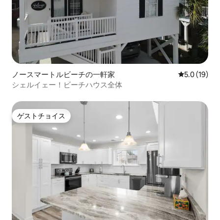
ノースマートルビーチの一軒家
レビュー19
5.0 (19)
シェルイェー！ビーチハウス全体
ゲストチョイス
ゲストチョイス