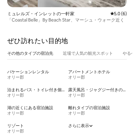
ミュレルズ・インレットの一軒家
レビュー6
5.0 (6)
「Coastal Belle」By Beach Star、マーシュ・ウォーク近く
ぜひ訪⁠れ⁠た⁠い目⁠的⁠地
その他のタ⁠イ⁠プ⁠の宿⁠泊⁠先
近場で人気の観光スポット
やる
バケーションレンタル
アパートメントホテル
オリー郡
オリー郡
泊まれるバス・トイレ付き個室
露天風呂・ジャグジー付きの宿泊施設
オリー郡
オリー郡
湖の近くにある宿泊施設
離れタイプの宿泊施設
オリー郡
オリー郡
リゾート
さらに表示
オリー郡