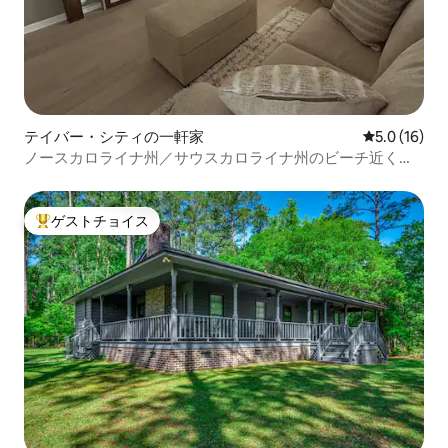
テイバー・シティの一軒家
レビュー16
5.0 (16)
ノースカロライナ州／サウスカロライナ州のビーチ近くに
あるCasa Verde
ゲストチョイス
大好評のゲストチョイスです。