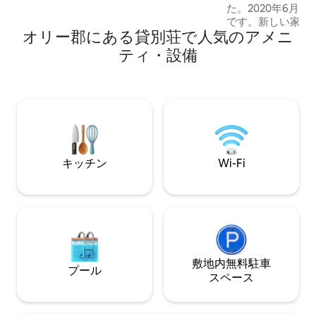
具、ゴルフカート、自宅のような居心地
た。2020年6月
の良さがすべて揃ったこの宿泊施設は、
です。新しい家具
本物の海辺での休暇を楽しむための、の
オリー郡にある貸別荘で人気のアメニ
べてが新品です。
んびりとした拠点となります。
ルバードから1ブロ
ティ・設備
特徴 - 寝室# 1
スマートテレビ - 
台、55インチスマ
ルーム：クイーン
ベッド、ボードゲ
ートテレビを備え
具 ジャグジーは共有ではありません。 家
の詳細については
キッチン
Wi-Fi
ご覧ください。
敷地内無料駐⁠車
プール
ス⁠ペ⁠ー⁠ス