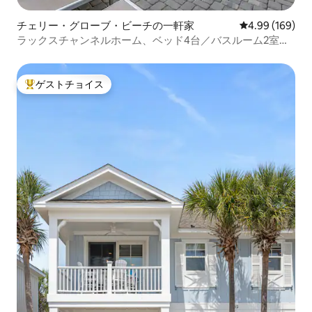
チェリー・グローブ・ビーチの一軒家
レビュー169件
4.99 (169)
ラックスチャンネルホーム、ベッド4台／バスルーム2室、
ビーチまで徒歩数分
ゲストチョイス
大好評のゲストチョイスです。