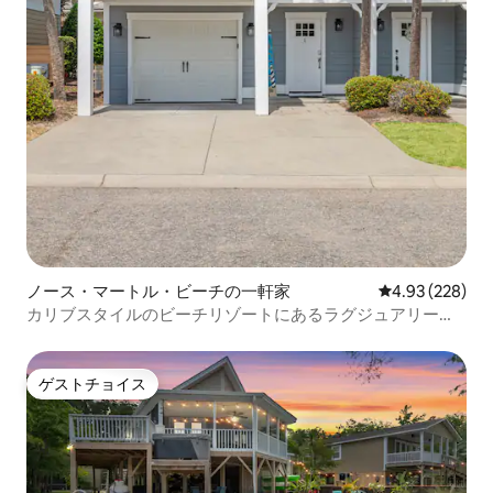
ノース・マートル・ビーチの一軒家
レビュー228件
4.93 (228)
カリブスタイルのビーチリゾートにあるラグジュアリーヴ
ィラ
ゲストチョイス
ゲストチョイス