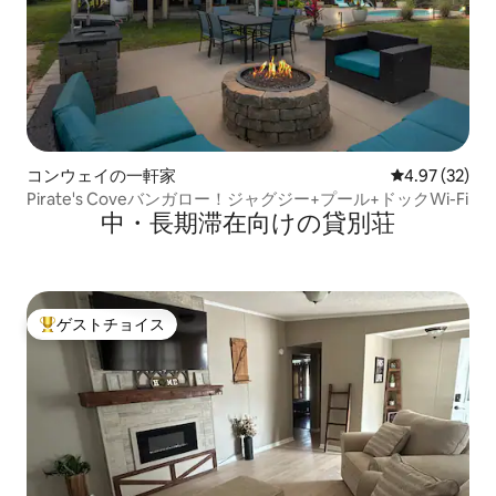
コンウェイの一軒家
レビュー32件
4.97 (32)
Pirate's Coveバンガロー！ジャグジー+プール+ドックWi-Fi
中・長期滞在向けの貸別荘
ゲストチョイス
大好評のゲストチョイスです。