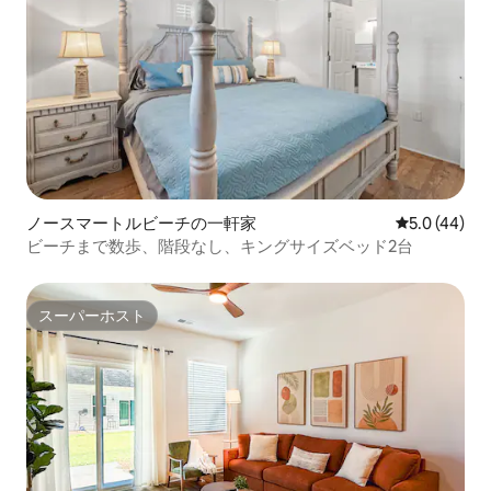
ノースマートルビーチの一軒家
レビュー44
5.0 (44)
ビーチまで数歩、階段なし、キングサイズベッド2台
スーパーホスト
スーパーホスト