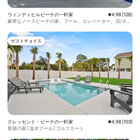
ウィンディヒルビーチの一軒家
レビュー128件
4.98 (128)
豪華なノースビーチの家、プール、エレベーター、沼/オー
シャンビュー
ゲストチョイス
ゲストチョイス
クレッセント・ビーチの一軒家
レビュー103件
4.98 (103)
新築の家 | 温水プール | ゴルフカート