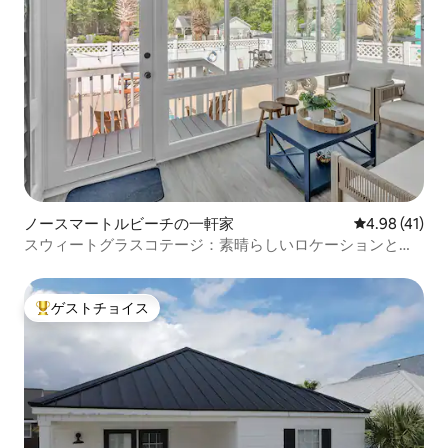
ノースマートルビーチの一軒家
レビュー41件
4.98 (41)
スウィートグラスコテージ：素晴らしいロケーションとゴ
ルフカート
ゲストチョイス
大好評のゲストチョイスです。