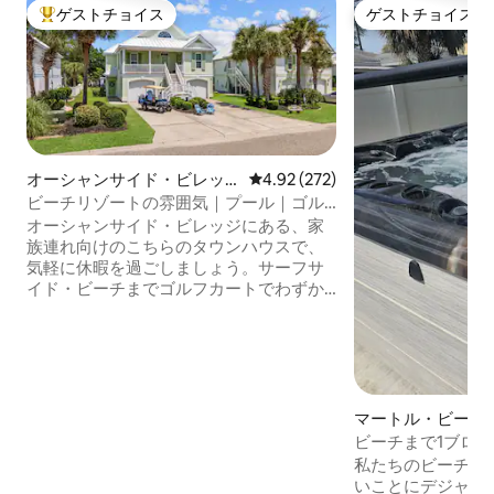
ゲストチョイス
ゲストチョイス
大好評のゲストチョイスです。
ゲストチョイス
オーシャンサイド・ビレッ
レビュー272件、5つ星中4.92
4.92 (272)
ジの一軒家
ビーチリゾートの雰囲気｜プール｜ゴル
フカート｜スプラッシュパッド
オーシャンサイド・ビレッジにある、家
族連れ向けのこちらのタウンハウスで、
気軽に休暇を過ごしましょう。サーフサ
イド・ビーチまでゴルフカートでわずか5
分、専用駐車場も利用できます。1階に位
置する宿泊施設です。屋内では、フルキ
ッチン、快適な寝室2室、屋根付きパティ
オをお楽しみください。屋外では、180エ
ーカーのゲーテッドコミュニティ内で楽
しめる施設をお楽しみください。プール2
マートル・ビーチ
つ、スプラッシュパッド、ホットタブ、
ビーチまで1ブロ
ホットタブ付きの屋内温水プール、遊び
ーチハウス
私たちのビーチハウ
場などが用意されています。ビーチ用
いことにデジャブ