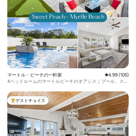
マートル・ビーチの一軒家
レビュー105件
4.99 (105)
4ベッドルームのマートルビーチのオアシス｜プール、ス
パ、フェンス付きの庭
ゲストチョイス
大好評のゲストチョイスです。