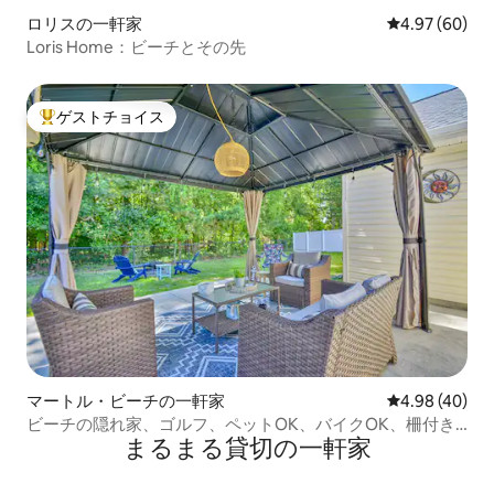
ロリスの一軒家
レビュー60件
4.97 (60)
Loris Home：ビーチとその先
ゲストチョイス
大好評のゲストチョイスです。
マートル・ビーチの一軒家
レビュー40件
4.98 (40)
ビーチの隠れ家、ゴルフ、ペットOK、バイクOK、柵付き
まるまる貸切の一軒家
庭