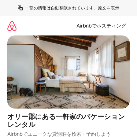
コ
一部の情報は自動翻訳されています。
原文を表示
ン
テ
ン
Airbnbでホスティング
ツ
に
ス
キ
ッ
プ
オリー郡にある一軒家のバケーション
レンタル
Airbnbでユニークな貸別荘を検索・予約しよう