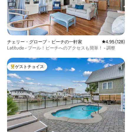
チェリー・グローブ・ビーチの一軒家
レビュー128件
4.95 (128)
Latitude - プール！ビーチへのアクセスも簡単！ - 調整
ゲストチョイス
大好評のゲストチョイスです。