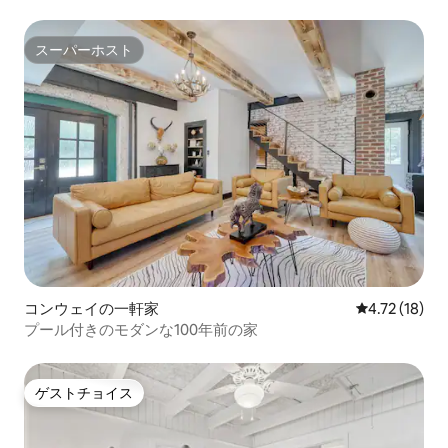
スーパーホスト
スーパーホスト
コンウェイの一軒家
レビュー18件
4.72 (18)
プール付きのモダンな100年前の家
ゲストチョイス
ゲストチョイス