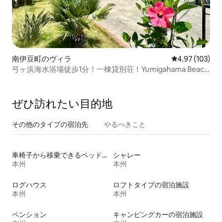
南伊豆町のヴィラ
レビュー103件
4.97 (103)
弓ヶ浜海水浴場徒歩1分！一棟貸別荘！Yumigahama Beach
House! BBQ、ペット可
ぜひ訪⁠れ⁠た⁠い目⁠的⁠地
その他のタ⁠イ⁠プ⁠の宿⁠泊⁠先
やるべきこと
車椅子から移乗できるベッドがある宿泊施設
シャレー
本州
本州
ログハウス
ロフトタイプの宿泊施設
本州
本州
ペンション
キャンピングカーの宿泊施設