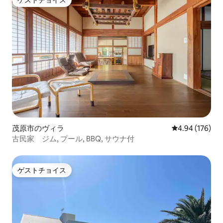
ゲストチョイス
茂原市のヴィラ
レビュー176件
4.94 (176)
古民家 ジム, プール, BBQ, サウナ付
ゲストチョイス
ゲストチョイス