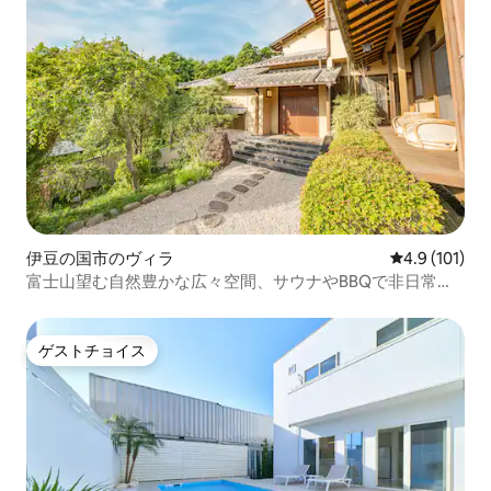
伊豆の国市のヴィラ
レビュー101
4.9 (101)
富士山望む自然豊かな広々空間、サウナやBBQで非日常体
験。
ゲストチョイス
ゲストチョイス