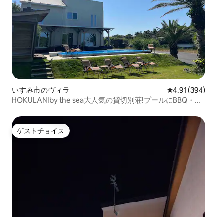
いすみ市のヴィラ
レビュー394件
4.91 (394)
HOKULANIby the sea大人気の貸切別荘!プールにBBQ・サ
ウナも!
ゲストチョイス
ゲストチョイス