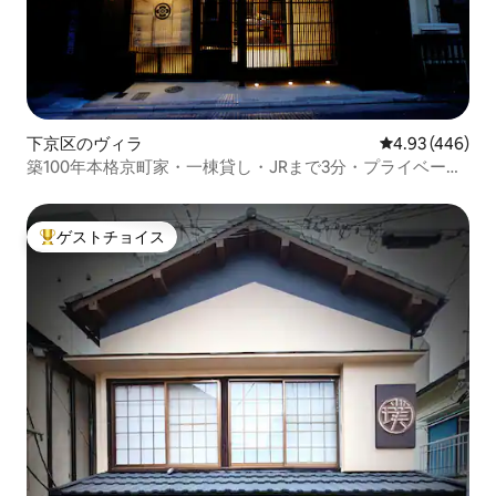
下京区のヴィラ
レビュー446件
4.93 (446)
築100年本格京町家・一棟貸し・JRまで3分・プライベート
風呂・石庭付き・京都駅近・無料Wi-Fi
ゲストチョイス
大好評のゲストチョイスです。