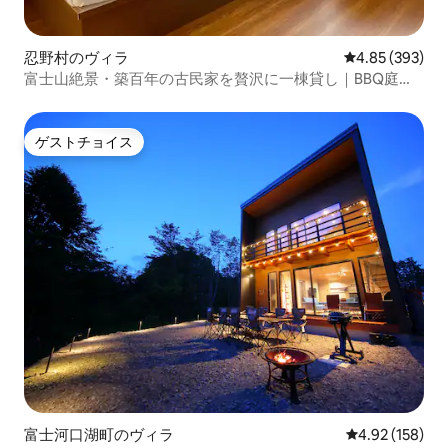
忍野村のヴィラ
レビュー393件
4.85 (393)
富士山絶景・築百年の古民家を贅沢に一棟貸し｜BBQ庭園
付 | 忍野八海
ゲストチョイス
ゲストチョイス
富士河口湖町のヴィラ
レビュー158件
4.92 (158)