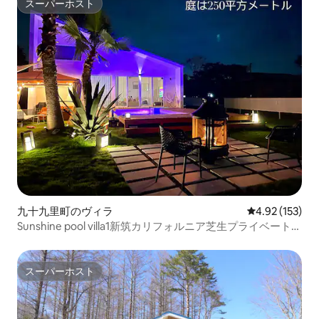
スーパーホスト
スーパーホスト
九十九里町のヴィラ
レビュー153件
4.92 (153)
Sunshine pool villa1新筑カリフォルニア芝生プライベートプ
ールサウナBBQゴルフ
スーパーホスト
スーパーホスト