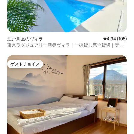
江戸川区のヴィラ
レビュー105件
4.94 (105)
東京ラグジュアリー新築ヴィラ｜一棟貸し完全貸切｜専用
プール＆BBQ｜ディズニー近く｜コンビニ15秒
ゲストチョイス
ゲストチョイス