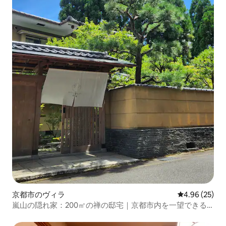
京都市のヴィラ
レビュー25件
4.96 (25)
嵐山の隠れ家：200㎡の禅の邸宅｜京都市内を一望できる
絶景（最大11名様）