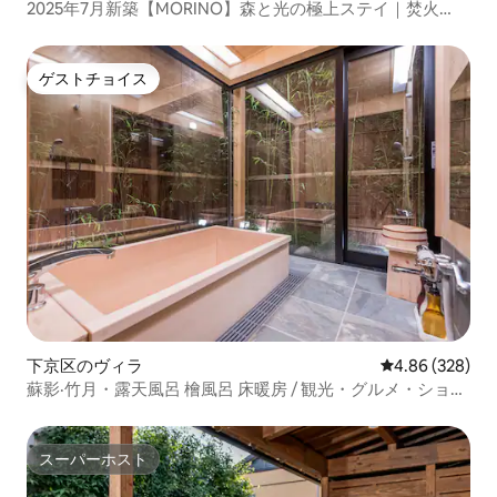
2025年7月新築【MORINO】森と光の極上ステイ｜焚火
BBQ｜最大14名｜河口湖IC10分
ゲストチョイス
ゲストチョイス
下京区のヴィラ
レビュー328件
4.86 (328)
蘇影·竹月・露天風呂 檜風呂 床暖房 / 観光・グルメ・ショッ
ピング / 京町家一棟貸し
スーパーホスト
スーパーホスト