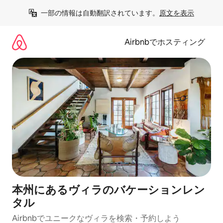
コ
一部の情報は自動翻訳されています。
原文を表示
ン
テ
ン
Airbnbでホスティング
ツ
に
ス
キ
ッ
プ
本州にあるヴィラのバケーションレン
タル
Airbnbでユニークなヴィラを検索・予約しよう