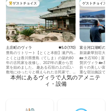
ゲストチョイス
ゲストチョイス
大好評のゲストチョイスです。
ゲストチョイス
土庄町のヴィラ
レビュー170件、5つ星中5.0
5.0 (170)
富士河口湖町のヴ
豊島のリトリート【とくと本館】瀬戸内
新築豪華別荘大石1
海を優雅に望む古民家 ここにしかない
山と河口湖を望む、
とくとは香川県豊島（てしま）の築約80
🏡 大石100｜
贅沢な時間を （一棟貸し)
車駅、見花火大㑹
年の古民家を改修し、2021年の夏から営
贅沢ヴィラ 🏡 星のや富士に隣接し、四季
業を始めました。 趣ある石垣の上の広い
折々の美しい富士
敷地にゆったりと構えられた古民家で、
重な宿泊施設です。 ✨ ヴィラの魅力 ✨
本州にあるヴィラで人気のアメニテ
落ち着いた邸宅の風情を堪能いただけま
景ロケーション：
す。屋根には七福神の鬼瓦が装飾され、
面に望み、背後に
ィ・設備
古い製法による波打ったガラス窓、とて
の景観。 日本の観光名所 河口湖大石公園
も大きな灯篭など、当時の贅を凝らした
まで徒歩4分、バス停3分。
建築をお楽しみください。 豊島家浦港か
望デッキ：3階に
ら歩いて15分ほどの便利な立地で、のど
工芝、巨大パラソ
かな集落全体が見渡せる高台に位置して
湖、日の出・日の
おり、その先には穏やかな瀬戸内海の眺
しむ特等席です！