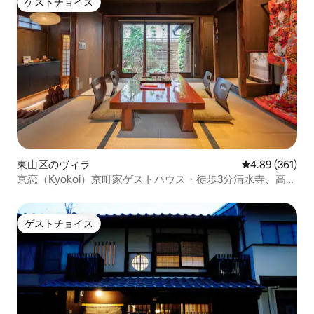
ゲストチョイス
ゲストチョイス
東山区のヴィラ
レビュー361件
4.89 (361)
京恋（Kyokoi）京町家ゲストハウス・徒歩3分清水寺、高台
寺・花見小路、祇園
ゲストチョイス
ゲストチョイス