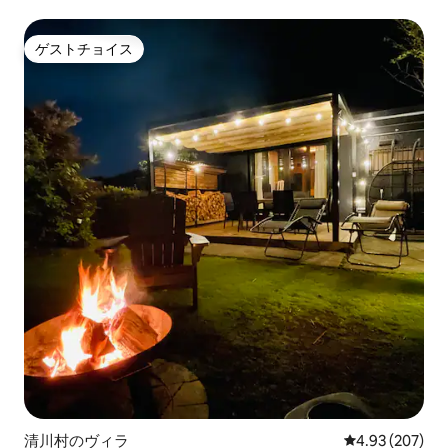
ックでチル【最大６名様】炭火BBQオススメ！
ゲストチョイス
ゲストチョイス
清川村のヴィラ
レビュー207件
4.93 (207)