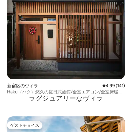
新宿区のヴィラ
レビュー141件
4.99 (141)
Haku（ハク）悠久の庭日式旅館/全室エアコン/全室床暖房/
ラグジュアリーなヴィラ
新宿繁華街/東新宿駅4分/最大7名様まで
ゲストチョイス
ゲストチョイス