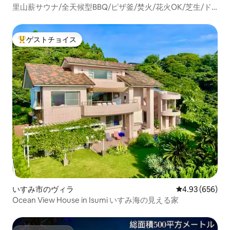
里山薪サウナ/全天候型BBQ/ピザ釜/焚火/花火OK/芝生/ド
ッグラン/ハンモック/プール/川/貸切
ゲストチョイス
大好評のゲストチョイスです。
いすみ市のヴィラ
レビュー656件
4.93 (656)
Ocean View House in Isumi いすみ海の見える家