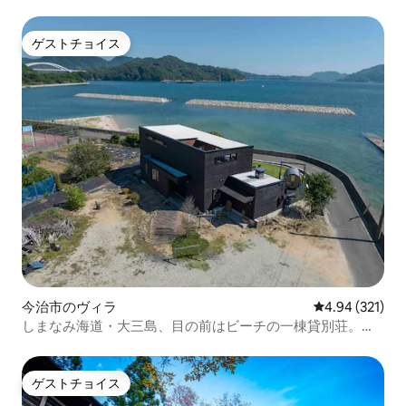
ゲストチョイス
ゲストチョイス
今治市のヴィラ
レビュー321件
4.94 (321)
しまなみ海道・大三島、目の前はビーチの一棟貸別荘。有
料プライベートサウナ利用可。連泊割引あり。
ゲストチョイス
ゲストチョイス