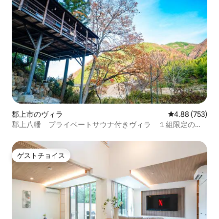
郡上市のヴィラ
レビュー753件
4.88 (753)
郡上八幡 プライベートサウナ付きヴィラ １組限定の貸
別荘 川まで15秒
ゲストチョイス
ゲストチョイス