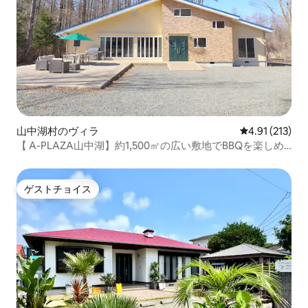
山中湖村のヴィラ
レビュー213
4.91 (213)
【 A-PLAZA山中湖】約1,500㎡の広い敷地でBBQを楽しめ
る、1日1組限定の宿
ゲストチョイス
ゲストチョイス