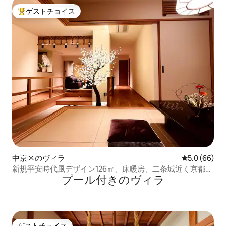
ゲストチョイス
大好評のゲストチョイスです。
中京区のヴィラ
レビュー66
5.0 (66)
新規平安時代風デザイン126㎡、床暖房、二条城近く京都観
プール付きのヴィラ
光最適、豪華なキッチン、駐車場付き日本庭園。
ゲストチョイス