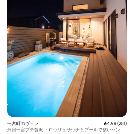
一宮町のヴィラ
レビュー251件
4.98 (251)
外房一宮プチ贅沢 ・ロウリュサウナとプールで整いハンモ