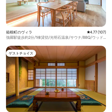
箱根町のヴィラ
レビュー107件
4.77 (107)
強羅駅徒歩約2分/1棟貸切/光明石温泉/サウナ/BBQ/ウッド
デッキ/大文字焼き鑑賞/24年8月新築
ゲストチョイス
ゲストチョイス