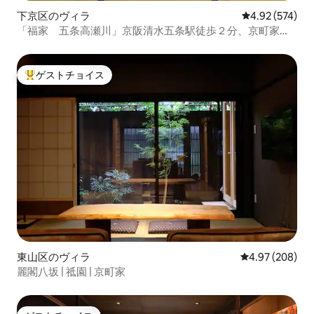
下京区のヴィラ
レビュー574件
4.92 (574)
「福家 五条高瀬川」京阪清水五条駅徒歩２分、京町家の
一棟貸し
ゲストチョイス
大好評のゲストチョイスです。
東山区のヴィラ
レビュー208件
4.97 (208)
麗閣八坂 | 祗園 | 京町家