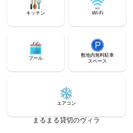
望が拡がります。また、晴れた日の夜に
彩る花火をお楽しみ下さい
は星空や奥の山から昇る月をのんびりと
築デザイン：日本
キッチン
Wi-Fi
眺めることができます。 建物は「本館」
ンし、大手建築会
と「別館」からなり、感染症対策とし
く、安全で快適な空間。 設備
て、それぞれの建物に１組ずつ受け入
チン：家族旅行や
れ、皆様に安心してお泊まりいただける
皆で料理を楽しめます！ 無
よう配慮しております。「本館」は、縁
備：各棟専用の駐
側のガラスなども薄く、お子様には危険
🌸 大石公園の四季折
になりうる箇所がございますので小学生
は满開の桜 夏は湖畔にラベンダーと紫陽
以下のお子様は「別館」をご予約くださ
敷地内無料駐⁠車
花が幻想的。 秋は紅葉祭りも開催中 冬は
プール
い。 建物の背後には畑と豊かな里山が広
雪化粧した富士山
ス⁠ペ⁠ー⁠ス
がり、ヤギも飼育しています。また、す
騒を離れ、富士山
ぐ近くの静かなため池や、集落の入り組
きを過ごし。 皆
んだ路地も散策におすすめです。 瀬戸内
ちしております。
の島時間を「とくと」お楽しみくださ
い。
エアコン
まるまる貸切のヴィラ