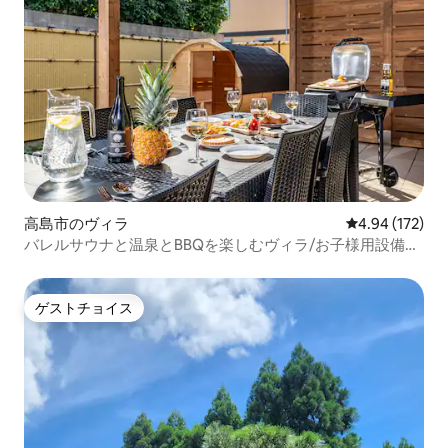
高島市のヴィラ
レビュー172件
4.94 (172)
バレルサウナと温泉とBBQを楽しむヴィラ/お子様用設備充
実/12名宿泊可能
ゲストチョイス
ゲストチョイス