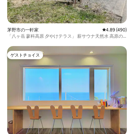
茅野市の一軒家
レビュー490件
4.89 (490)
「八ヶ岳 蓼科高原 夕やけテラス」 薪サウナ天然水 高原の
避暑地 1棟貸し一組限定
ゲストチョイス
ゲストチョイス