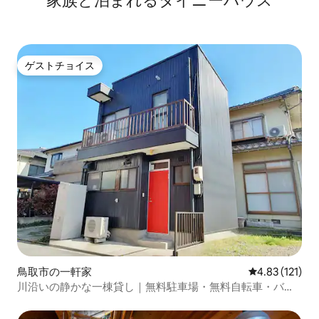
家族と泊まれるタイニーハウス
ゲストチョイス
ゲストチョイス
鳥取市の一軒家
レビュー121
4.83 (121)
川沿いの静かな一棟貸し｜無料駐車場・無料自転車・バス
停徒歩1分・砂丘へ好アクセス・周辺お店多数