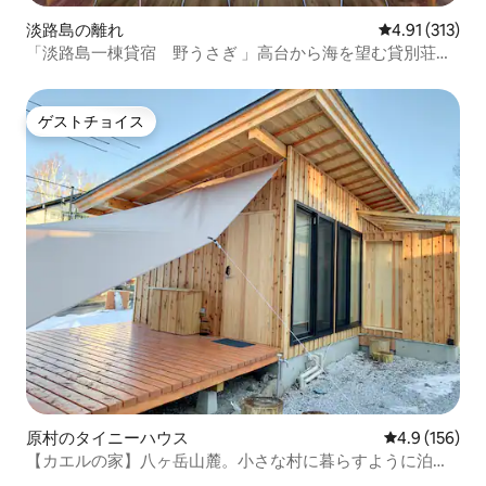
淡路島の離れ
レビュー313
4.91 (313)
「淡路島一棟貸宿 野うさぎ 」高台から海を望む貸別荘！
2023年新築離れの素泊まり
ゲストチョイス
ゲストチョイス
原村のタイニーハウス
レビュー156
4.9 (156)
【カエルの家】八ヶ岳山麓。小さな村に暮らすように泊ま
るタイニーハウス