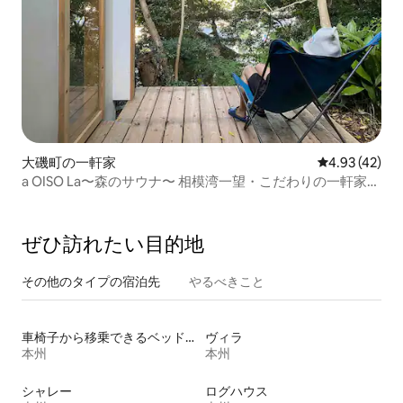
大磯町の一軒家
レビュー42件
4.93 (42)
a OISO La〜森のサウナ〜 相模湾一望・こだわりの一軒家で
のんびり大磯暮らし
ぜひ訪⁠れ⁠た⁠い目⁠的⁠地
その他のタ⁠イ⁠プ⁠の宿⁠泊⁠先
やるべきこと
車椅子から移乗できるベッドがある宿泊施設
ヴィラ
本州
本州
シャレー
ログハウス