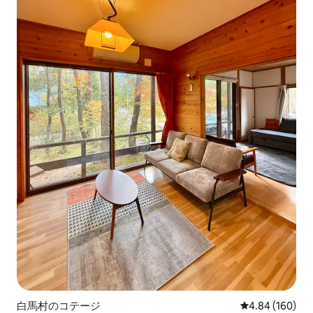
白馬村のコテージ
レビュー160件
4.84 (160)