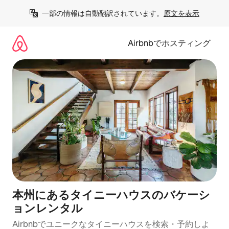
コ
一部の情報は自動翻訳されています。
原文を表示
ン
テ
ン
Airbnbでホスティング
ツ
に
ス
キ
ッ
プ
本州にあるタイニーハウスのバケーシ
ョンレンタル
Airbnbでユニークなタイニーハウスを検索・予約しよ