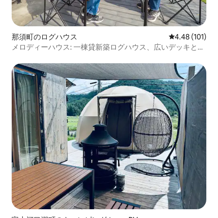
那須町のログハウス
レビュー101件
4.48 (101)
メロディーハウス: 一棟貸新築ログハウス、広いデッキと
庭、無垢材の香、小川のせせらぎ。