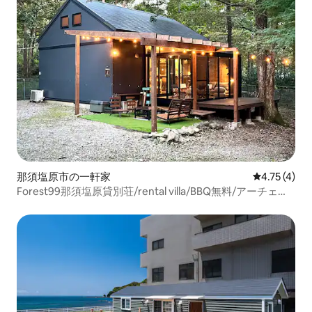
那須塩原市の一軒家
レビュー4件
4.75 (4)
Forest99那須塩原貸別荘/rental villa/BBQ無料/アーチェリ
ー