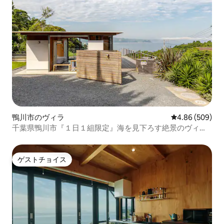
鴨川市のヴィラ
レビュー509件
4.86 (509)
千葉県鴨川市『１日１組限定』海を見下ろす絶景のヴィラ
（一棟貸）
ゲストチョイス
ゲストチョイス