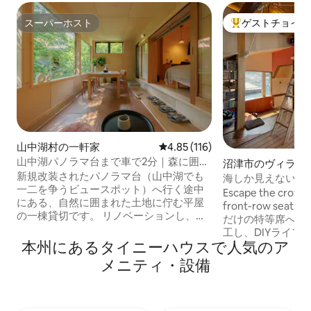
スーパーホスト
ゲストチョイス
スーパーホスト
大好評のゲストチ
山中湖村の一軒家
レビュー116件、5つ星中4.85
4.85 (116)
山中湖パノラマ台まで車で2分｜森に囲ま
沼津市のヴィラ
れたサンルーム付一棟貸し｜4名・駐車場
新規改装されたパノラマ台（山中湖でも
海しか見えない創
3台
一二を争うビュースポット）へ行く途中
独占体験｜Harbor Fro
Escape the crowds.
にある、自然に囲まれた土地に佇む平屋
front-row seat. 海しか見えない、あなた
の一棟貸切です。 リノベーションし、
だけの特等席へ。 ホストが自ら設計・施
2024年４月開業。 木のぬくもりを感じる
工し、DIYライフマ
小洒落たお部屋をご用意しています。開
本州にあるタイニーハウスで人気のア
した、 世界に一つ
放感あふれるサンルームからは緑豊かな
混みを離れ、静寂
メニティ・設備
自然を感じられます。 冬期のみサンルー
り占めできる、 
ムから木々越しに富士山も見えます。
けてください。 
（冬以外は見えません） 冬の寒さなどに
この隠れた最前列
ついてのお声から、2025年6月にサンル