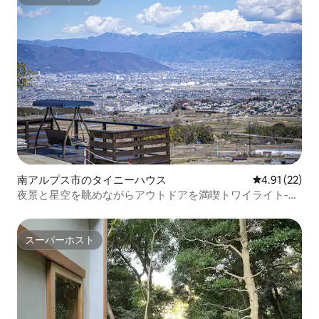
スーパーホスト
南アルプス市のタイニーハウス
レビュー22件
4.91 (22)
夜景と星空を眺めながらアウトドアを満喫トワイライト-
Twilight-
スーパーホスト
スーパーホスト