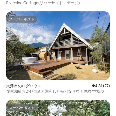
Riverside Cottage(リバーサイドコテージ)
スーパーホスト
スーパーホスト
大津市のログハウス
レビュー27件
4.81 (27)
琵琶湖徒歩2分/自然と調和した特別なサウナ体験/本場フィ
ンランド式バレルサウナ
スーパーホスト
スーパーホスト