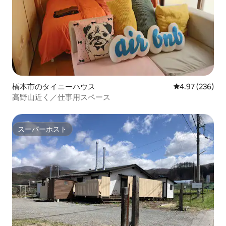
橋本市のタイニーハウス
レビュー236件
4.97 (236)
高野山近く／仕事用スペース
スーパーホスト
スーパーホスト