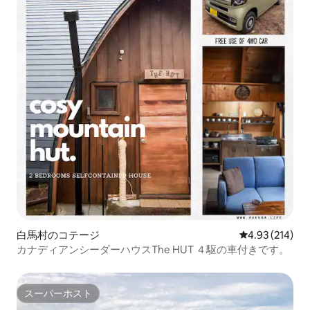
白馬村のコテージ
レビュー214件
4.93 (214)
カナディアンシーダーハウスThe HUT ４駆の車付きです。
スーパーホスト
スーパーホスト