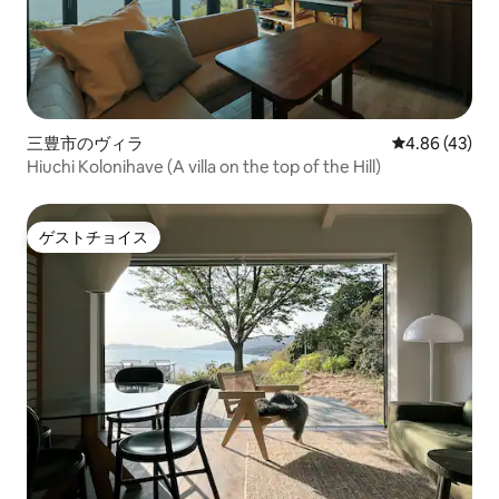
三豊市のヴィラ
レビュー43件
4.86 (43)
Hiuchi Kolonihave (A villa on the top of the Hill)
ゲストチョイス
ゲストチョイス