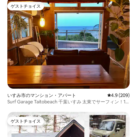
ゲストチョイス
ゲストチョイス
いすみ市のマンション・アパート
レビュー209
4.9 (209)
Surf Garage Taitobeach 千葉いすみ 太東でサーフィン！1
組限定の施設！
ゲストチョイス
ゲストチョイス