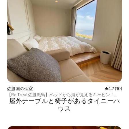
佐渡国の個室
レビュー10
4.7 (10)
【Re:Treat佐渡風島】ベッドから海が見えるキャビン！
屋外テーブルと椅子があるタイニーハ
BBQ＆朝食提供可能 /セルフチェックイン
ウス