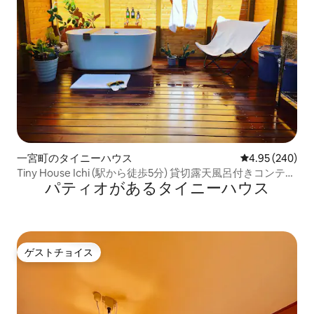
一宮町のタイニーハウス
レビュー240件
4.95 (240)
Tiny House Ichi (駅から徒歩5分) 貸切露天風呂付きコンテナ
パティオがあるタイニーハウス
タイニーハウス
ゲストチョイス
ゲストチョイス