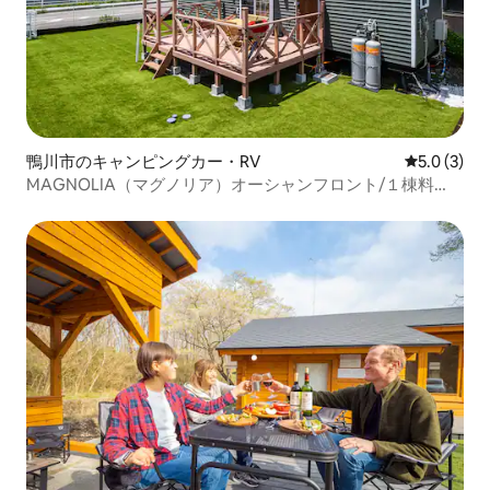
鴨川市のキャンピングカー・RV
レビュー3
5.0 (3)
MAGNOLIA（マグノリア）オーシャンフロント/１棟料
金/BBQグリルWI-FI完備/ ソラナ鴨川