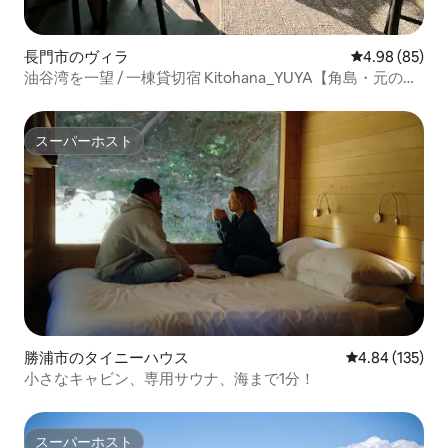
長門市のヴィラ
レビュー85件
4.98 (85)
油谷湾を一望 / 一棟貸切宿 Kitohana_YUYA【角島・元の隅
稲荷神社方面に最適】
スーパーホスト
スーパーホスト
勝浦市のタイニーハウス
レビュー135件
4.84 (135)
小さなキャビン、専用サウナ、海まで1分！
スーパーホスト