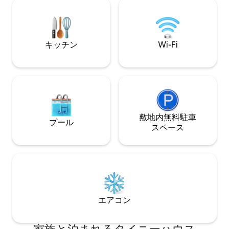
ます。 旅そのも
ーム改修しました。冬のご予約もお待ち
てくれる、そんな場所です
しております。 約40平米、ダブルベッド
の伝統的な漁村で
２台、最大４名、敷地内に３台駐車可
なく、旅人です。
能。 ベッドは、無印良品のホテル仕様の
いの朝の散歩を見
キッチン
Wi-Fi
ベッドです。 長期でお過ごしいただける
ヴィラは、ひと味
よう、冷蔵庫・電子レンジ・各種キッチ
す。 オーナー自
ン用品・洗濯機完備しています。 ワーケ
技で数々の賞を受
ーション滞在もできるよう、奥行50cm×
トは、 海に面した
幅300cmテーブルを用意。壁にテレビも
ビングルームを満
あり、スクリーンとしてもご利用いただ
ら、 日暮れに待ち
けます。 冬には、灯油ストーブ・こたつ
館体験まで、 こ
テーブルをご用意いたします。洗面所に
敷地内無料駐⁠車
戻す場所です。 
プール
は、ダイソンのファンヒーターも導入済
ありませんが、 
ス⁠ペ⁠ー⁠ス
みです。 自然に囲まれた環境の中でのゆ
家」の美しさを求
ったりとした時間をご家族、友人、恋人
す。
とお過ごし下さい。
エアコン