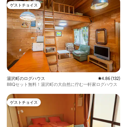
ゲストチョイス
ゲストチョイス
湯沢町のログハウス
レビュー132件
4.86 (132)
BBQセット無料！湯沢町の大自然に佇む一軒家ログハウス
ゲストチョイス
ゲストチョイス