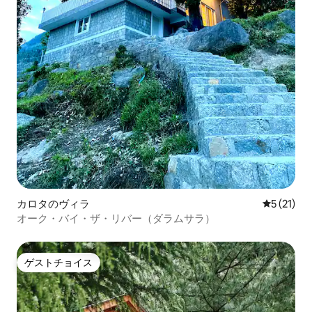
カロタのヴィラ
レビュー2
5 (21)
オーク・バイ・ザ・リバー（ダラムサラ）
ゲストチョイス
ゲストチョイス