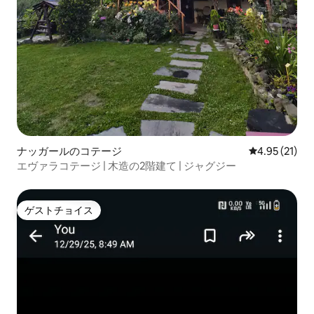
ナッガールのコテージ
レビュー21件
4.95 (21)
エヴァラコテージ | 木造の2階建て | ジャグジー
ゲストチョイス
ゲストチョイス