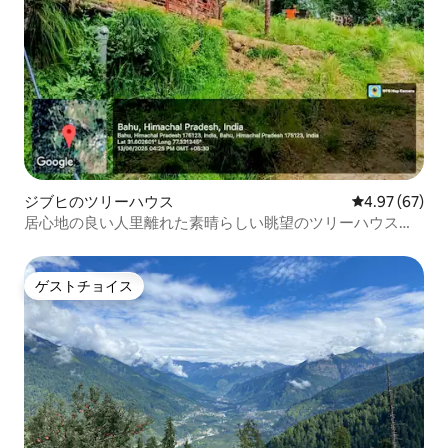
ジブヒのツリーハウス
レビュー67件
4.97 (67)
居心地の良い人里離れた素晴らしい眺望のツリーハウス
Lushal
ゲストチョイス
ゲストチョイス