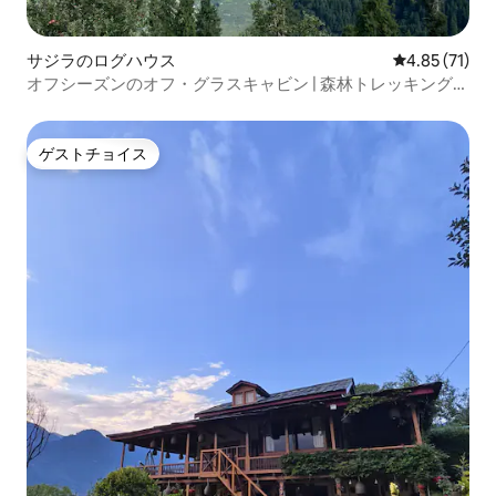
サジラのログハウス
レビュー71件
4.85 (71)
オフシーズンのオフ・グラスキャビン | 森林トレッキング・
スカイシーリング・Wi-Fi
ゲストチョイス
ゲストチョイス