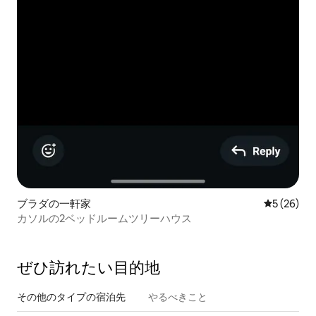
ブラダの一軒家
レビュー2
5 (26)
カソルの2ベッドルームツリーハウス
ぜひ訪⁠れ⁠た⁠い目⁠的⁠地
その他のタ⁠イ⁠プ⁠の宿⁠泊⁠先
やるべきこと