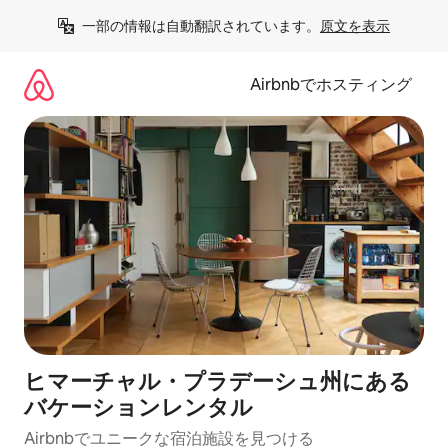
コ
一部の情報は自動翻訳されています。
原文を表示
ン
テ
ン
Airbnbでホスティング
ツ
に
ス
キ
ッ
プ
ヒマーチャル・プラデーシュ州にある
バケーションレンタル
Airbnbでユニークな宿泊施設を見つける