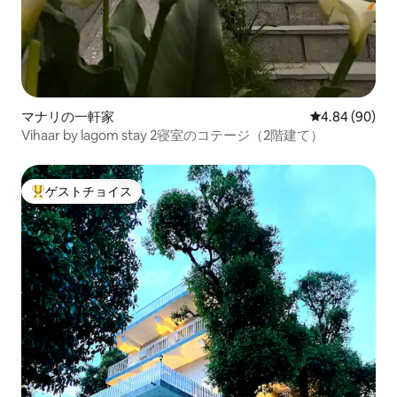
マナリの一軒家
レビュー90件
4.84 (90)
Vihaar by lagom stay 2寝室のコテージ（2階建て）
ゲストチョイス
大好評のゲストチョイスです。