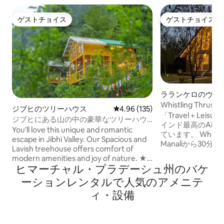
ゲストチョイス
ゲストチョイス
ゲストチョイス
ゲストチョイス
ラランケロのヴィ
Whistling Thrus
ジブヒのツリーハウス
レビュー135件、5つ星中4.96
4.96 (135)
「Travel + Lei
ジブヒにある山の中の豪華なツリーハウ
インド最高のAirb
ス | 露天風呂・ジャグジー
You'll love this unique and romantic
ています。 Whistling Thrush Villaは、
escape in Jibhi Valley. Our Spacious and
Manaliから30分
Lavish treehouse offers comfort of
リンゴ園にある静
modern amenities and joy of nature. ★
れ家です。鳥のさ
ヒマーチャル・プラデーシュ州のバケ
Wooden & Glass Architecture ★
うな山の景色に目
Panoramic view ★ Scenic Location ★
ーションレンタルで人気のアメニテ
ャリの魅力とモダ
Wi-Fi ★ Power Backup ★ Food service
た、細部にまでこ
ィ・設備
★ Bonfire area ★ Parking at property
のんびりとした朝
Please note, Breakfast, Room heaters,
の静かな贅沢なひ
Bonfire & other services are exclusive of
す。 敷地内にプロのシェフが常駐：ご要