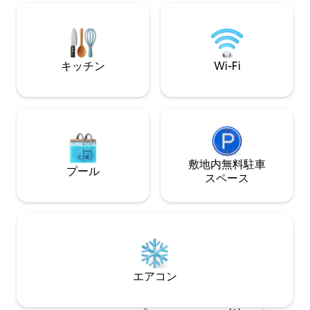
stay price.
望に応じてお食事
す。
キッチン
Wi-Fi
敷地内無料駐⁠車
プール
ス⁠ペ⁠ー⁠ス
エアコン