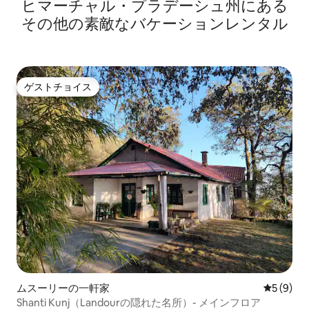
ヒマーチャル・プラデーシュ州にある
その他の素敵なバケーションレンタル
ゲストチョイス
ゲストチョイス
ムスーリーの一軒家
レビュー
5 (9)
Shanti Kunj（Landourの隠れた名所）- メインフロア