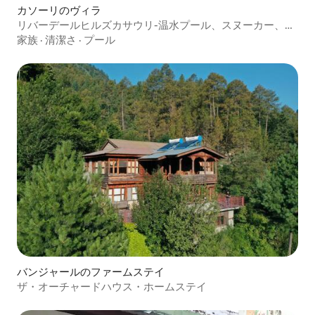
カソーリのヴィラ
リバーデールヒルズカサウリ-温水プール、スヌーカー、卓
球、DJ
家族
·
清潔さ
·
プール
バンジャールのファームステイ
ザ・オーチャードハウス・ホームステイ