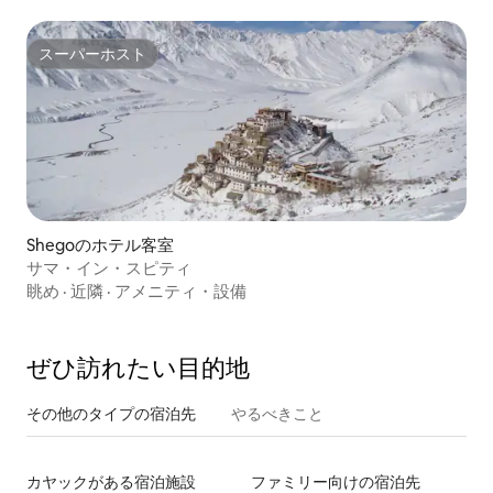
スーパーホスト
スーパーホスト
Shegoのホテル客室
サマ・イン・スピティ
眺め
·
近隣
·
アメニティ・設備
ぜひ訪⁠れ⁠た⁠い目⁠的⁠地
その他のタ⁠イ⁠プ⁠の宿⁠泊⁠先
やるべきこと
カヤックがある宿泊施設
ファミリー向けの宿泊先