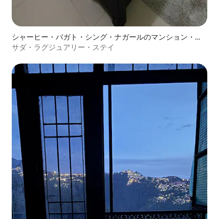
シャーヒー・バガト・シング・ナガールのマンション・ア
パート
サダ・ラグジュアリー・ステイ