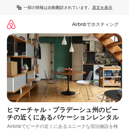
コ
一部の情報は自動翻訳されています。
原文を表示
ン
テ
ン
Airbnbでホスティング
ツ
に
ス
キ
ッ
プ
ヒマーチャル・プラデーシュ州のビー
チの近くにあるバケーションレンタル
Airbnbでビーチの近くにあるユニークな宿泊施設を検