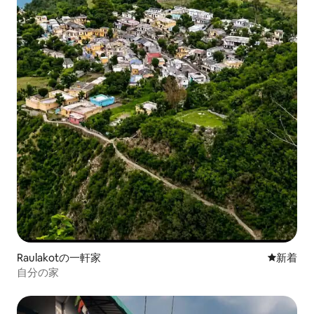
Raulakotの一軒家
新しい宿
新着
自分の家