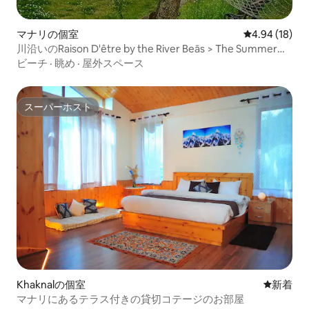
マナリの個室
レビュー18件
4.94 (18)
川沿いのRaison D'être by the River Beās > The Summer
Room
ビーチ
·
眺め
·
屋外スペース
スーパーホスト
スーパーホスト
Khaknalの個室
新しい宿
新着
マナリにあるテラス付きの貸切コテージのお部屋