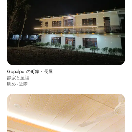
Gopalpurの町家・長屋
静寂と至福
眺め
·
近隣