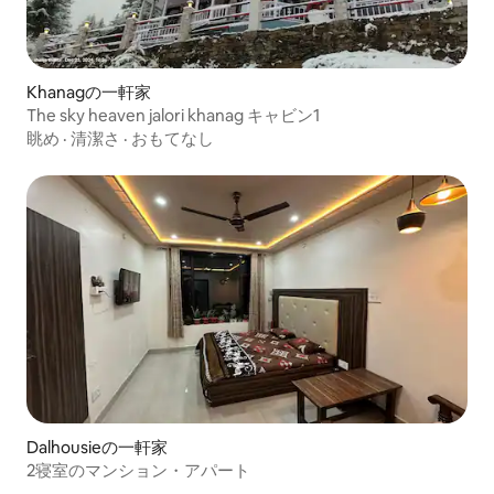
Khanagの一軒家
The sky heaven jalori khanag キャビン1
眺め
·
清潔さ
·
おもてなし
Dalhousieの一軒家
2寝室のマンション・アパート