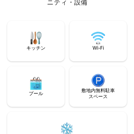
ニティ・設備
ューを提供する家庭料理サービスをご利
旅行者にとって魅力的です
用いただけます ✔ 毎日のハウスキーピン
く集まる場所から
グサービス付き ✔ 無料のお茶／コーヒー
れ家的な環境と手
とRO水 ✔ 予備の発電機あり ✔ 施設内の
みいただけます。 観光だけでなく、静
専用駐車場 ✔ エレベーター設備 ✔ ドライ
寂、癒し、再びつ
バーと子守の宿泊施設をご用意
ために厳選されて
キッチン
Wi-Fi
敷地内無料駐⁠車
プール
ス⁠ペ⁠ー⁠ス