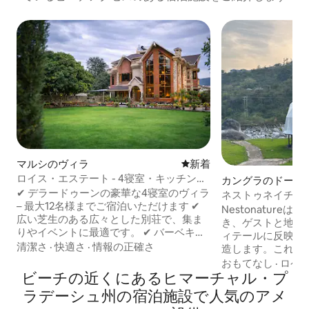
マルシのヴィラ
新しい宿泊先
新着
ロイス・エステート - 4寝室・キッチン付
カングラのドーム
きの豪華なヴィラ | 芝生・たき火・バーベ
✔ デラードゥーンの豪華な4寝室のヴィラ
ネストゥネイチャ
キュー・シェフ
– 最大12名様までご宿泊いただけます ✔
Nestonatur
広い芝生のある広々とした別荘で、集ま
き、ゲストと地球
りやイベントに最適です。 ✔ バーベキュ
ィテールに反映さ
ー（有料）をお楽しみください。スムー
清潔さ
·
快適さ
·
情報の正確さ
造します。これは
ズなプランニングは私たちにお任せくだ
ではありません。Ne
おもてなし
·
ロケ
さい。 ✔ 特別招待オファーについては、
ビーチの近くにあるヒマーチャル・プ
に根ざした素朴な
DMでお問い合わせください。 ✔ ゲスト
建築と素材は、自
ラデーシュ州の宿泊施設で人気のアメ
専用のおもてなしサポート ✔ 多彩なメニ
うに作られており