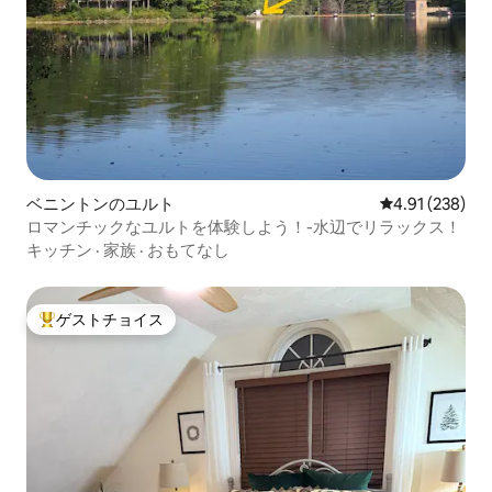
ベニントンのユルト
レビュー238件
4.91 (238)
ロマンチックなユルトを体験しよう！-水辺でリラックス！
キッチン
·
家族
·
おもてなし
ゲストチョイス
大好評のゲストチョイスです。