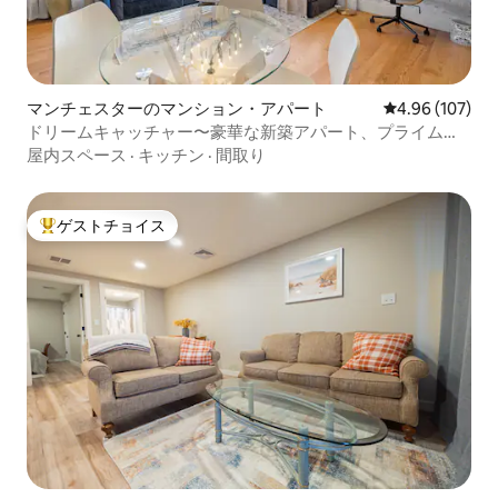
マンチェスターのマンション・アパート
レビュー107件
4.96 (107)
ドリームキャッチャー〜豪華な新築アパート、プライムノ
ースエンド
屋内スペース
·
キッチン
·
間取り
ゲストチョイス
大好評のゲストチョイスです。