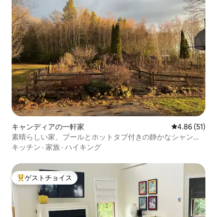
キャンディアの一軒家
レビュー51件
4.86 (51)
素晴らしい家、プールとホットタブ付きの静かなシャング
リラ
キッチン
·
家族
·
ハイキング
ゲストチョイス
大好評のゲストチョイスです。