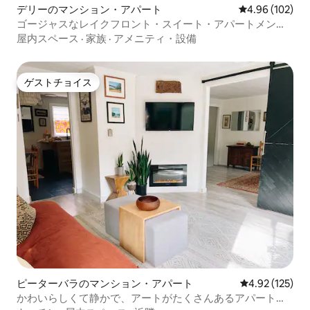
デリーのマンション・アパート
レビュー102件
4.96 (102)
ゴージャスなレイクフロント・スイート・アパートメント
（3号室）
屋内スペース
·
家族
·
アメニティ・設備
ゲストチョイス
ゲストチョイス
ピーターバラのマンション・アパート
レビュー125件
4.92 (125)
かわいらしくて静かで、アートがたくさんあるアパートで