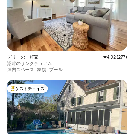
デリーの一軒家
レビュー277件
4.92 (277)
湖畔のサンクチュアム
屋内スペース
·
家族
·
プール
ゲストチョイス
大好評のゲストチョイスです。