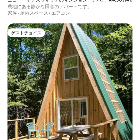
ト
農地にある静かな田舎のアパートです。
家族
·
屋内スペース
·
エアコン
ゲストチョイス
ゲストチョイス