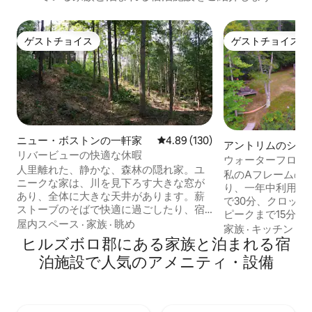
ゲストチョイス
ゲストチョイス
ゲストチョイス
ゲストチョイス
ニュー・ボストンの一軒家
レビュー130件、5つ星中4.89
4.89 (130)
アントリムのシャ
リバービューの快適な休暇
ウォーターフロン
人里離れた、静かな、森林の隠れ家。ユ
家、3つのスキー
私のAフレームの
ニークな家は、川を見下ろす大きな窓が
り、一年中利用で
あり、全体に大きな天井があります。薪
で30分、クロッチ
ストーブのそばで快適に過ごしたり、宿
ピークまで15分です！ フランク
泊施設に隣接する広大な自然保護地域を
屋内スペース
·
家族
·
眺め
アス湖の近くにあ
家族
·
キッチン
·
眺
探索したりできます。静かな休暇やスキ
ヒルズボロ郡にある家族と泊まれる宿
池の上にあり、10
ー休暇に必要なものがすべて揃っていま
ターフロントがあ
泊施設で人気のアメニティ・設備
す。冬季は6名様でご宿泊いただけます。
せるための6フィ
暖かい季節には川を見渡せる寝室ポーチ
あり、横には小さ
に追加ベッドをご用意しております。マ
ります。私たちの
スターバスには深いジャグジーバスタブ
ています！ この宿泊施設は、1/3エーカー