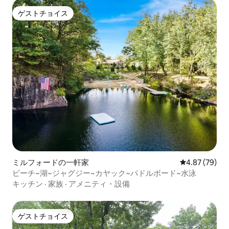
ゲストチョイス
ゲストチョイス
ミルフォードの一軒家
レビュー79件
4.87 (79)
ビーチ~湖~ジャグジー~カヤック~パドルボード~水泳
キッチン
·
家族
·
アメニティ・設備
ゲストチョイス
ゲストチョイス