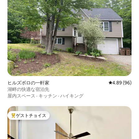
ヒルズボロの一軒家
レビュー96件
4.89 (96)
湖畔の快適な宿泊先
屋内スペース
·
キッチン
·
ハイキング
ゲストチョイス
大好評のゲストチョイスです。