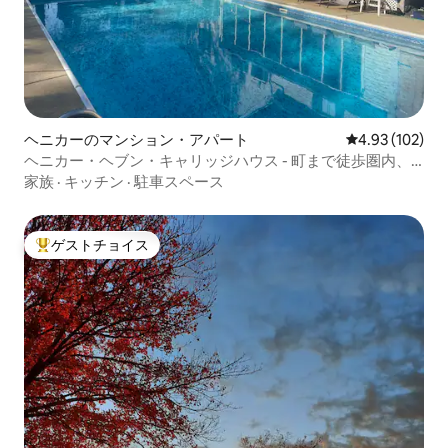
ヘニカーのマンション・アパート
レビュー102件
4.93 (102)
ヘニカー・ヘブン・キャリッジハウス - 町まで徒歩圏内、
プール
家族
·
キッチン
·
駐車スペース
ゲストチョイス
大好評のゲストチョイスです。