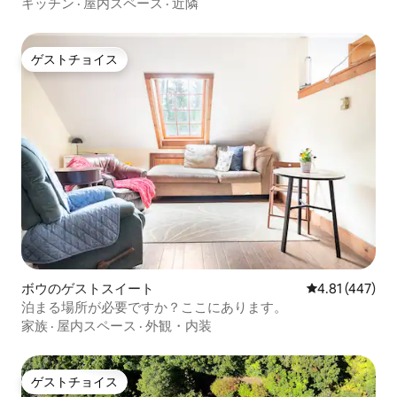
す。
キッチン
·
屋内スペース
·
近隣
ゲストチョイス
ゲストチョイス
ボウのゲストスイート
レビュー447件
4.81 (447)
泊まる場所が必要ですか？ここにあります。
家族
·
屋内スペース
·
外観・内装
ゲストチョイス
ゲストチョイス