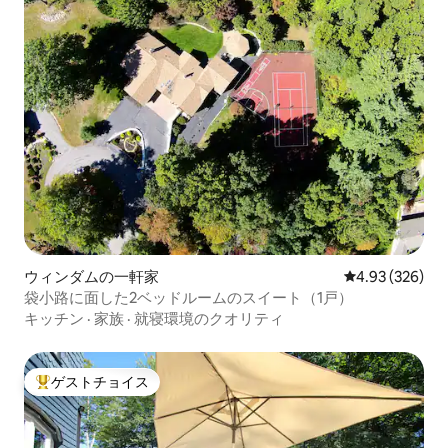
ウィンダムの一軒家
レビュー326件
4.93 (326)
袋小路に面した2ベッドルームのスイート（1戸）
キッチン
·
家族
·
就寝環境のクオリティ
ゲストチョイス
大好評のゲストチョイスです。