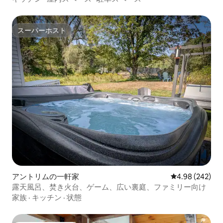
スーパーホスト
スーパーホスト
アントリムの一軒家
レビュー242件
4.98 (242)
露天風呂、焚き火台、ゲーム、広い裏庭、ファミリー向け
家族
·
キッチン
·
状態