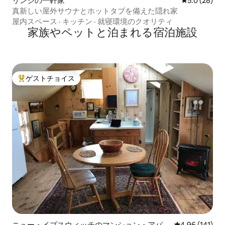
リンジの一軒家
レビュー28
5.0 (28)
真新しい屋外サウナとホットタブを備えた隠れ家
屋内スペース
·
キッチン
·
就寝環境のクオリティ
家族やペットと泊まれる宿泊施設
ゲストチョイス
大好評のゲストチョイスです。
ニュー・イプスウィッチのマンション・アパー
レビュー141件
4.96 (141)