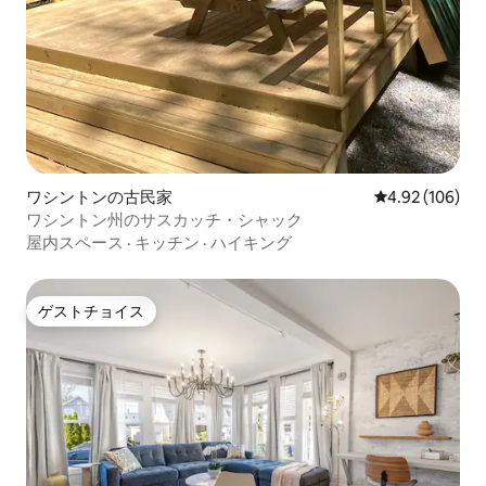
ワシントンの古民家
レビュー106件
4.92 (106)
ワシントン州のサスカッチ・シャック
屋内スペース
·
キッチン
·
ハイキング
ゲストチョイス
ゲストチョイス