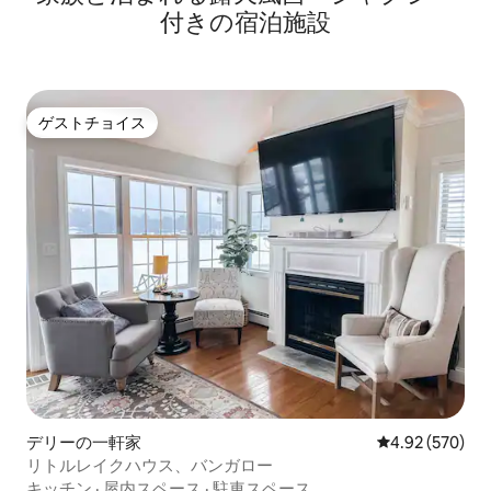
付きの宿泊施設
ゲストチョイス
ゲストチョイス
デリーの一軒家
レビュー570件
4.92 (570)
リトルレイクハウス、バンガロー
キッチン
·
屋内スペース
·
駐車スペース