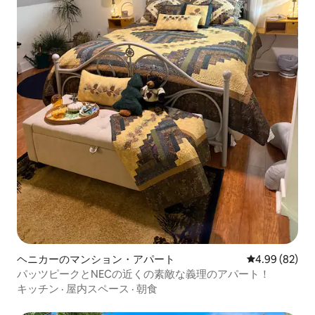
ヘニカーのマンション・アパート
レビュー82件
4.99 (82)
パッツピークとNECの近くの素敵な義理のアパート！
キッチン
·
屋内スペース
·
朝食