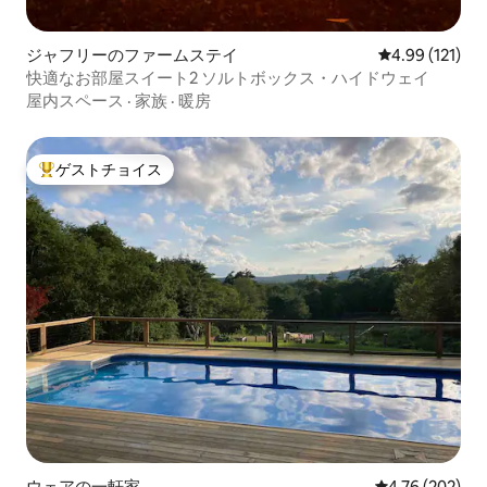
ジャフリーのファームステイ
レビュー121件
4.99 (121)
快適なお部屋スイート2 ソルトボックス・ハイドウェイ
屋内スペース
·
家族
·
暖房
ゲストチョイス
大好評のゲストチョイスです。
ウェアの一軒家
レビュー202件
4.76 (202)