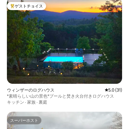
ゲストチョイス
大好評のゲストチョイスです。
ウィンザーのログハウス
レビュー31
5.0 (31)
*素晴らしい山の景色*プールと焚き火台付きログハウス
キッチン
·
家族
·
裏庭
スーパーホスト
スーパーホスト