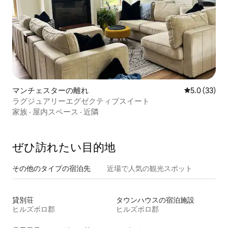
マンチェスターの離れ
レビュー33
5.0 (33)
ラグジュアリーエグゼクティブスイート
家族
·
屋内スペース
·
近隣
ぜひ訪⁠れ⁠た⁠い目⁠的⁠地
その他のタ⁠イ⁠プ⁠の宿⁠泊⁠先
近場で人気の観光スポット
貸別荘
タウンハウスの宿泊施設
ヒルズボロ郡
ヒルズボロ郡