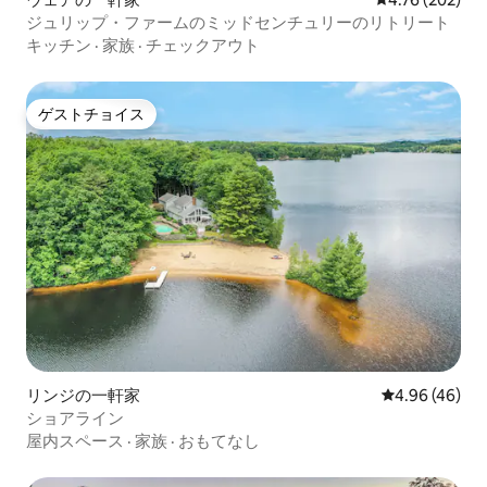
ジュリップ・ファームのミッドセンチュリーのリトリート
キッチン
·
家族
·
チェックアウト
ゲストチョイス
ゲストチョイス
リンジの一軒家
レビュー46件
4.96 (46)
ショアライン
屋内スペース
·
家族
·
おもてなし