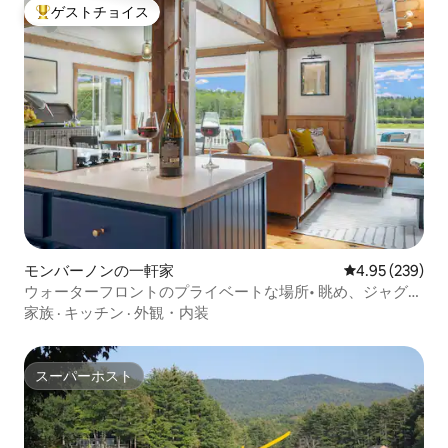
ゲストチョイス
大好評のゲストチョイスです。
モンバーノンの一軒家
レビュー239件
4.95 (239)
ウォーターフロントのプライベートな場所• 眺め、ジャグジ
ー、キングサイズベッド
家族
·
キッチン
·
外観・内装
スーパーホスト
スーパーホスト