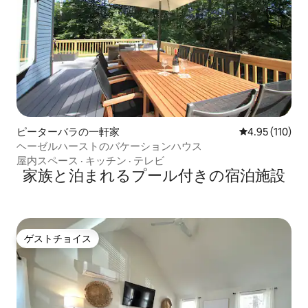
ピーターバラの一軒家
レビュー110件
4.95 (110)
ヘーゼルハーストのバケーションハウス
屋内スペース
·
キッチン
·
テレビ
家族と泊まれるプール付きの宿泊施設
ゲストチョイス
ゲストチョイス