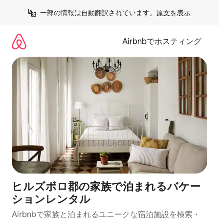
コ
一部の情報は自動翻訳されています。
原文を表示
ン
テ
ン
Airbnbでホスティング
ツ
に
ス
キ
ッ
プ
ヒルズボロ郡の家族で泊まれるバケー
ションレンタル
Airbnbで家族と泊まれるユニークな宿泊施設を検索・