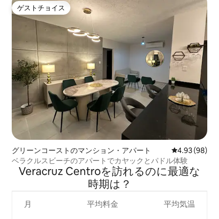
ゲストチョイス
ゲストチョイス
グリーンコーストのマンション・アパート
レビュー98件
4.93 (98)
ベラクルスビーチのアパートでカヤックとパドル体験
Veracruz Centroを訪⁠れ⁠るの⁠に最⁠適⁠な
時⁠期⁠は⁠？
月
平均料金
平均気温