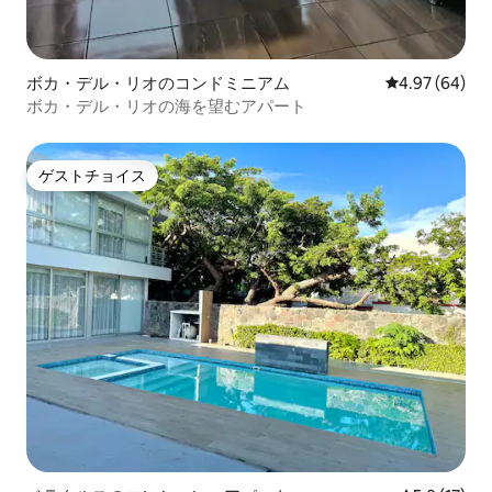
ボカ・デル・リオのコンドミニアム
レビュー64件
4.97 (64)
ボカ・デル・リオの海を望むアパート
ゲストチョイス
ゲストチョイス