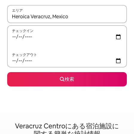
エリア
検索結果が表示されたら、上下の矢印キーを使って移動するか、
チェックイン
チェックアウト
検索
Veracruz Centroに⁠あ⁠る宿⁠泊⁠施⁠設⁠に
関⁠す⁠る簡⁠単⁠な統⁠計⁠情⁠報