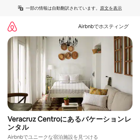
コ
一部の情報は自動翻訳されています。
原文を表示
ン
テ
ン
Airbnbでホスティング
ツ
に
ス
キ
ッ
プ
Veracruz Centroにあるバケーションレ
ンタル
Airbnbでユニークな宿泊施設を見つける