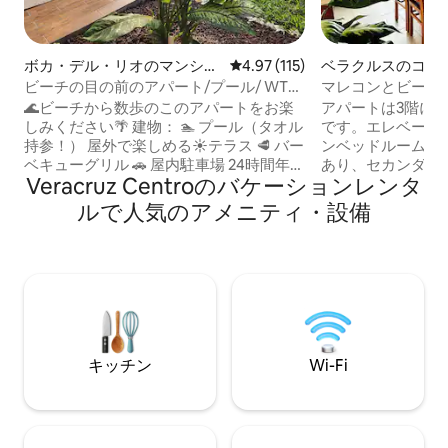
ボカ・デル・リオのマンショ
レビュー115件、5つ星中4.97
4.97 (115)
ベラクルスのコン
ン・アパート
ム
ビーチの目の前のアパート/プール/ WTC
マレコンとビーチま
/ Wi-Fi /請求書
リーアパートメン
🌊ビーチから数歩のこのアパートをお楽
アパートは3階に
しみください🌴 建物： 🏊 プール（タオル
です。エレベーター
持参！） 屋外で楽しめる☀️テラス 🥩 バー
ンベッドルームに
ベキューグリル 🚗 屋内駐車場 24時間年中
あり、セカンダリ
Veracruz Centroのバケーションレンタ
無休👮🏻‍♂️の監視 🛗 エレベーター 📍WTC、
ルサイズの下段ベ
レストラン、ショップに近い アパート：
上段ベッドの2段
ルで人気のアメニティ・設備
❄️ 寝室とリビングルームにエアコン 📺ス
ンガルーツインサ
マートテレビとWi-Fi🚀 🌅バルコニー 🍳設
す。 また、居間兼ダイニングルーム、設
備の整ったキッチン 追加サービス： 小型
備の整ったキッチ
ペット2匹まで🐶可（有料） 🧹 清掃サー
バスルーム2室、
ビスあり（有料） 📄 請求書発行可能 今す
場には最大高さ2メ
ぐご予約ください！
トルの電動ゲート
動ゲートは2分で
ています。ご注意
キッチン
Wi-Fi