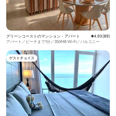
グリーンコーストのマンション・アパート
レビュー89件
4.93 (89)
アパート／ビーチまで1分／350MB Wi-Fi／バルコニー
ゲストチョイス
ゲストチョイス