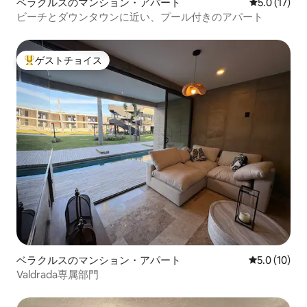
ベラクルスのマンション・アパート
レビュー17
5.0 (17)
ビーチとダウンタウンに近い、プール付きのアパート
ゲストチョイス
大好評のゲストチョイスです。
ベラクルスのマンション・アパート
レビュー10
5.0 (10)
Valdrada専属部門