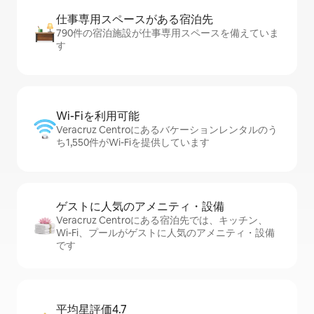
仕事専用ス⁠ペ⁠ー⁠スがあ⁠る宿⁠泊⁠先
790件の宿泊施設が仕事専用スペースを備えていま
す
Wi-Fiを利⁠用⁠可⁠能
Veracruz Centroにあるバケーションレンタルのう
ち1,550件がWi-Fiを提供しています
ゲストに人⁠気⁠のア⁠メ⁠ニ⁠テ⁠ィ・設⁠備
Veracruz Centroにある宿泊先では、キッチン、
Wi-Fi、プールがゲストに人気のアメニティ・設備
です
平均星評価4.7