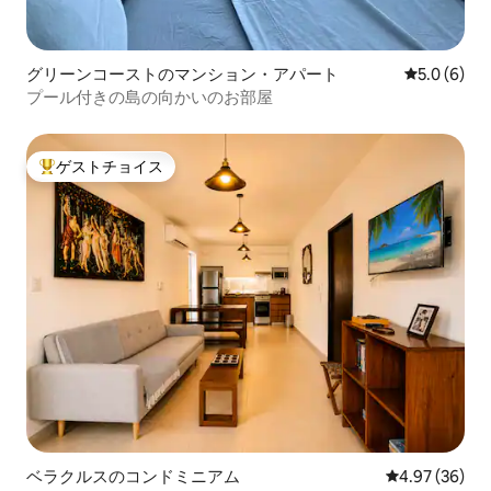
グリーンコーストのマンション・アパート
レビュー6
5.0 (6)
プール付きの島の向かいのお部屋
ゲストチョイス
大好評のゲストチョイスです。
ベラクルスのコンドミニアム
レビュー36件
4.97 (36)