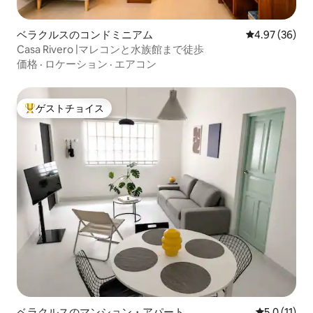
ベラクルスのコンドミニアム
レビュー36件
4.97 (36)
Casa Rivero |マレコンと水族館まで徒歩
価格
·
ロケーション
·
エアコン
ゲストチョイス
大好評のゲストチョイスです。
ベラクルスのマンション・アパート
レビュー11
5.0 (11)