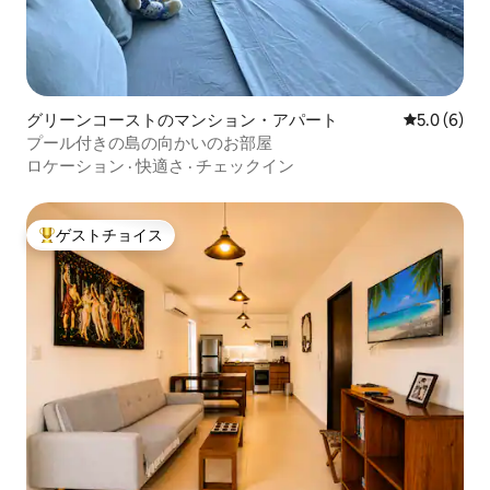
グリーンコーストのマンション・アパート
レビュー6
5.0 (6)
プール付きの島の向かいのお部屋
ロケーション
·
快適さ
·
チェックイン
ゲストチョイス
大好評のゲストチョイスです。