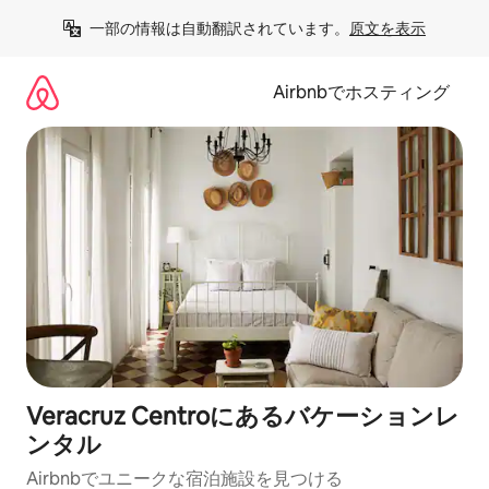
コ
一部の情報は自動翻訳されています。
原文を表示
ン
テ
ン
Airbnbでホスティング
ツ
に
ス
キ
ッ
プ
Veracruz Centroにあるバケーションレ
ンタル
Airbnbでユニークな宿泊施設を見つける