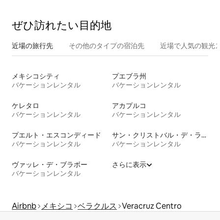
ぜひ訪⁠れ⁠た⁠い目⁠的⁠地
近場の旅行先
その他のタ⁠イ⁠プ⁠の宿⁠泊⁠先
近場で人気の観光
メキシコシティ
プエブラ州
バケーションレンタル
バケーションレンタル
ケレタロ
アカプルコ
バケーションレンタル
バケーションレンタル
プエルト・エスコンディード
サン・クリストバル・デ・ラス・カサス
バケーションレンタル
バケーションレンタル
ヴァッレ・デ・ブラボー
さらに表示
バケーションレンタル
Airbnb
メキシコ
ベラクルス
Veracruz Centro