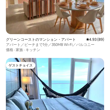
グリーンコーストのマンション・アパート
レビュー89件
4.93 (89)
アパート／ビーチまで1分／350MB Wi-Fi／バルコニー
価格
·
家族
·
キッチン
ゲストチョイス
ゲストチョイス