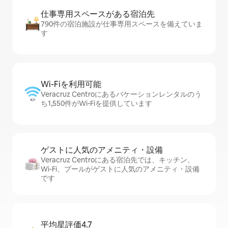
仕事専用ス⁠ペ⁠ー⁠スがあ⁠る宿⁠泊⁠先
790件の宿泊施設が仕事専用スペースを備えていま
す
Wi-Fiを利⁠用⁠可⁠能
Veracruz Centroにあるバケーションレンタルのう
ち1,550件がWi-Fiを提供しています
ゲストに人⁠気⁠のア⁠メ⁠ニ⁠テ⁠ィ・設⁠備
Veracruz Centroにある宿泊先では、キッチン、
Wi-Fi、プールがゲストに人気のアメニティ・設備
です
平均星評価4.7