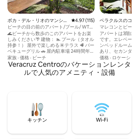
ボカ・デル・リオのマンショ
レビュー115件、5つ星中4.97
4.97 (115)
ベラクルスのコン
ン・アパート
ム
ビーチの目の前のアパート/プール/ WTC
マレコンとビーチま
/ Wi-Fi /請求書
リーアパートメン
🌊ビーチから数歩のこのアパートをお楽
アパートは3階に
しみください🌴 建物： 🏊 プール（タオル
です。エレベーター
持参！） 屋外で楽しめる☀️テラス 🥩 バー
ンベッドルームに
ベキューグリル 🚗 屋内駐車場 24時間年中
あり、セカンダリ
無休👮🏻‍♂️の監視 🛗 エレベーター 📍WTC、
ルサイズの下段ベ
家族
·
価格
·
ビーチ
価格
·
ロケーショ
レストラン、ショップに近い アパート：
Veracruz Centroのバケーションレンタ
上段ベッドの2段
❄️ 寝室とリビングルームにエアコン 📺ス
ンガルーツインサ
ルで人気のアメニティ・設備
マートテレビとWi-Fi🚀 🌅バルコニー 🍳設
す。 また、居間兼ダイニングルーム、設
備の整ったキッチン 追加サービス： 小型
備の整ったキッチ
ペット2匹まで🐶可（有料） 🧹 清掃サー
バスルーム2室、
ビスあり（有料） 📄 請求書発行可能 今す
場には最大高さ2メ
ぐご予約ください！
トルの電動ゲート
動ゲートは2分で
ています。ご注意
キッチン
Wi-Fi