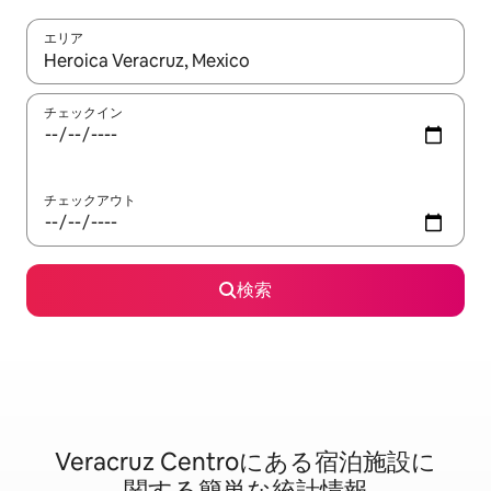
エリア
検索結果が表示されたら、上下の矢印キーを使って移動するか、
チェックイン
チェックアウト
検索
Veracruz Centroに⁠あ⁠る宿⁠泊⁠施⁠設⁠に
関⁠す⁠る簡⁠単⁠な統⁠計⁠情⁠報