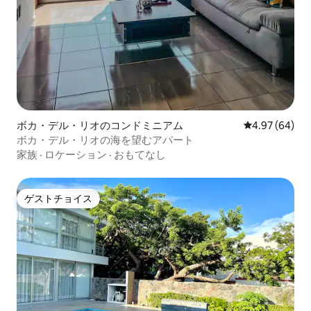
ボカ・デル・リオのコンドミニアム
レビュー64件
4.97 (64)
ボカ・デル・リオの海を望むアパート
家族
·
ロケーション
·
おもてなし
ゲストチョイス
ゲストチョイス