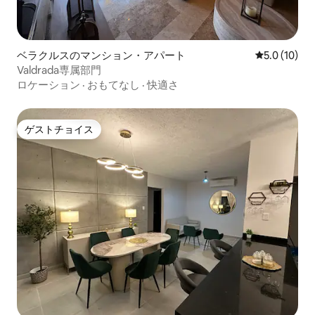
ベラクルスのマンション・アパート
レビュー10
5.0 (10)
Valdrada専属部門
ロケーション
·
おもてなし
·
快適さ
ゲストチョイス
ゲストチョイス