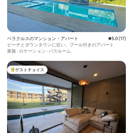
ベラクルスのマンション・アパート
レビュー17
5.0 (17)
ビーチとダウンタウンに近い、プール付きのアパート
家族
·
ロケーション
·
バスルーム
ゲストチョイス
大好評のゲストチョイスです。