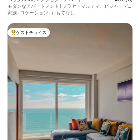
モダンなアパートメント | プラヤ・マルティ、ビジャ・デ
ル・マール、水族館
家族
·
ロケーション
·
おもてなし
ゲストチョイス
大好評のゲストチョイスです。