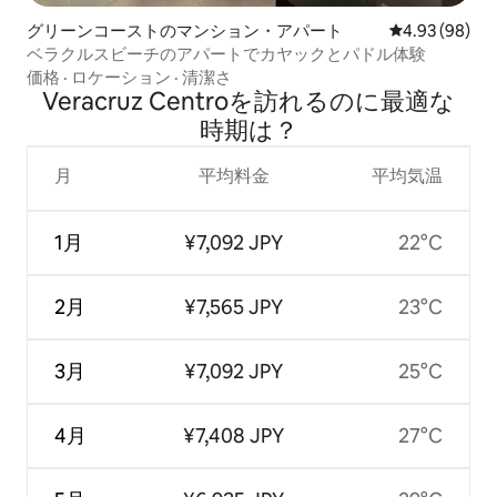
グリーンコーストのマンション・アパート
レビュー98件
4.93 (98)
ベラクルスビーチのアパートでカヤックとパドル体験
価格
·
ロケーション
·
清潔さ
Veracruz Centroを訪⁠れ⁠るの⁠に最⁠適⁠な
時⁠期⁠は⁠？
月
平均料金
平均気温
1月
¥7,092 JPY
22°C
2月
¥7,565 JPY
23°C
3月
¥7,092 JPY
25°C
4月
¥7,408 JPY
27°C