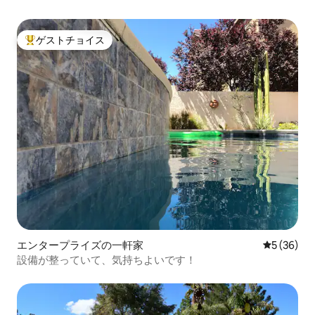
ゲストチョイス
大好評のゲストチョイスです。
エンタープライズの一軒家
レビュー3
5 (36)
設備が整っていて、気持ちよいです！