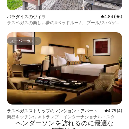
パラダイスのヴィラ
レビュー96件
4.84 (96)
ラスベガスの楽しい夢の4ベッドルーム - プール/スパ/ゲー
ム | ストリップまで5分
スーパーホスト
スーパーホスト
ラスベガスストリップのマンション・アパート
レビュー4件
4.75 (4)
簡易キッチン付きトランプ・インターナショナル・スタジ
ヘンダーソンを訪⁠れ⁠るの⁠に最⁠適⁠な
オスイート