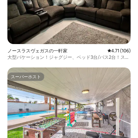
ノースラスヴェガスの一軒家
レビュー106
4.71 (106)
大型バケーション！ジャグジー、ベッド3台/バス2台！スリ
ングショット！
スーパーホスト
スーパーホスト