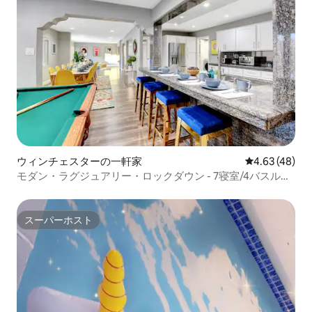
ウィンチェスターの一軒家
レビュー48件
4.63 (48)
モダン・ラグジュアリー・ロックダウン - 7寝室/4バスルー
ム+プール/スパ
スーパーホスト
スーパーホスト