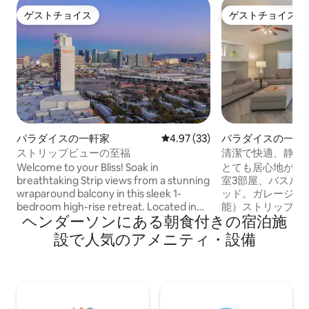
ゲストチョイス
ゲストチョイス
ゲストチョイス
ゲストチョイス
パラダイスの一軒家
レビュー33件、5つ星中4.97
4.97 (33)
パラダイスの一軒
ストリップビューの至福
清潔で快適、静か
ガレージも！
Welcome to your Bliss! Soak in
とても居心地が良い
breathtaking Strip views from a stunning
室3部屋、バスルー
wraparound balcony in this sleek 1-
ッド。ガレージ2
bedroom high-rise retreat. Located in
能）ストリップまで
ヘンダーソンにある朝食付きの宿泊施
the heart of the action, you’re just
わずか10分です。*
minutes from world-class casinos,
食料品店、24時
設で人気のアメニティ・設備
nightlife, and dining. Enjoy a stylish open-
で徒歩圏内。 裏
concept space, a fully equipped kitchen,
トフレンドリーな
and top-tier amenities! Whether you’re
路上駐車場がたくさんあ
here to party, relax, or explore, this is the
15高速道路への
Vegas experience you’ve been
在をお楽しみください！ グリ