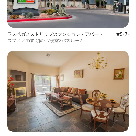
ラスベガスストリップのマンション・アパート
レビュー
5 (7)
スフィアのすぐ隣~ 2寝室2バスルーム