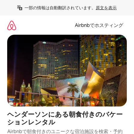
コ
一部の情報は自動翻訳されています。
原文を表示
ン
テ
ン
Airbnbでホスティング
ツ
に
ス
キ
ッ
プ
ヘンダーソンにある朝食付きのバケー
ションレンタル
Airbnbで朝食付きのユニークな宿泊施設を検索・予約