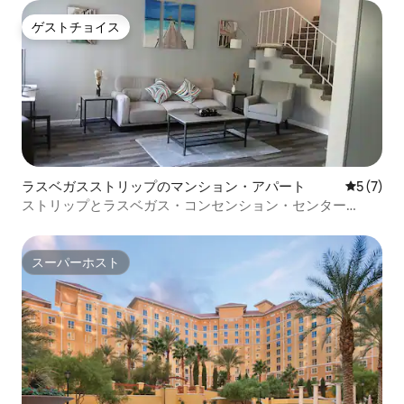
ゲストチョイス
ゲストチョイス
ラスベガスストリップのマンション・アパート
レビュー
5 (7)
ストリップとラスベガス・コンセンション・センター
（LVCC）近くのモダンなアパート、無料駐車場。
スーパーホスト
スーパーホスト