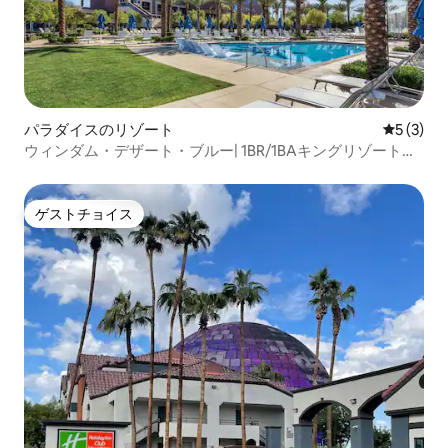
パラダイスのリゾート
レビュー
5 (3)
ウィンダム・デザート・ブルー| 1BR/1BAキングリゾートス
イート
ゲストチョイス
ゲストチョイス