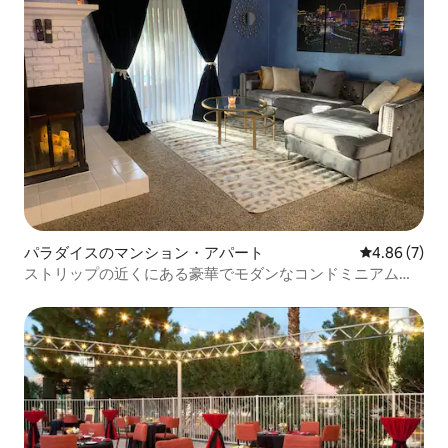
パラダイスのマンション・アパート
レビュー7件
4.86 (7)
ストリップの近くにある豪華でモダンなコンドミニアム！
！