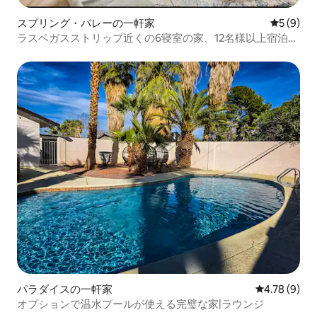
スプリング・バレーの一軒家
レビュー
5 (9)
ラスベガスストリップ近くの6寝室の家、12名様以上宿泊可
能 - 夏のお得情報
パラダイスの一軒家
レビュー9件
4.78 (9)
オプションで温水プールが使える完璧な家|ラウンジ