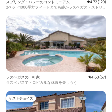
スプリング・バレーのコンドミニアム
レビュー120件
4.72 (120)
2ベッド1000平方フィートとても静かラスベガス・ストリ
ップまで4マイル
ラスベガスの一軒家
レビュー57件
4.63 (57)
ラスベガスでトロピカルな休暇を楽しもう
ゲストチョイス
ゲストチョイス