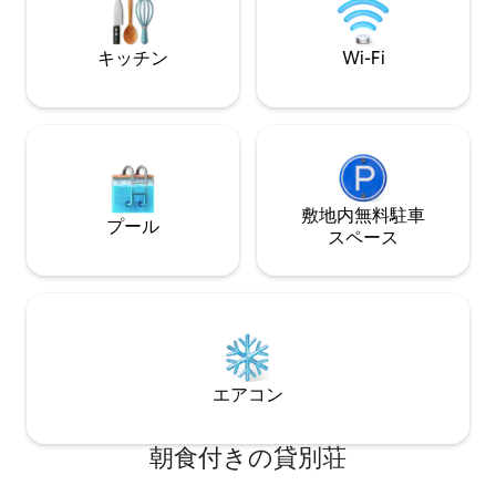
dreaming of!
ランチカジノまで3
トカジノまで3マイル Mリゾートか
イル マンダレーベイコンベンションまで
キッチン
Wi-Fi
6マイル ご
敷地内無料駐⁠車
プール
ス⁠ペ⁠ー⁠ス
エアコン
朝食付きの貸別荘