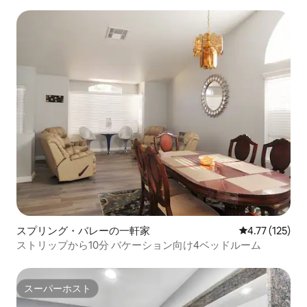
スプリング・バレーの一軒家
レビュー125
4.77 (125)
ストリップから10分 バケーション向け4ベッドルーム
スーパーホスト
スーパーホスト