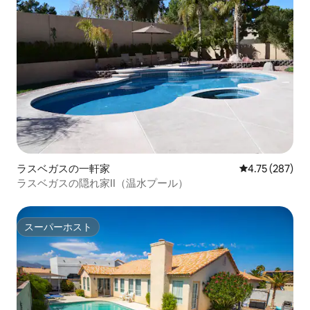
ラスベガスの一軒家
レビュー287件
4.75 (287)
ラスベガスの隠れ家II（温水プール）
スーパーホスト
スーパーホスト