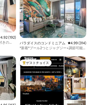
レビュー192件、5つ星中4.92つ星の平均評価
4.92 (192)
付きの
パラダイスのコンドミニアム
レビュー314件、5つ星
4.99 (314)
トリップ
*新着*プール2つとジャグジー+調節可能な
ベッドとマッサージチェア
ゲストチョイス
大好評のゲストチョイスです。