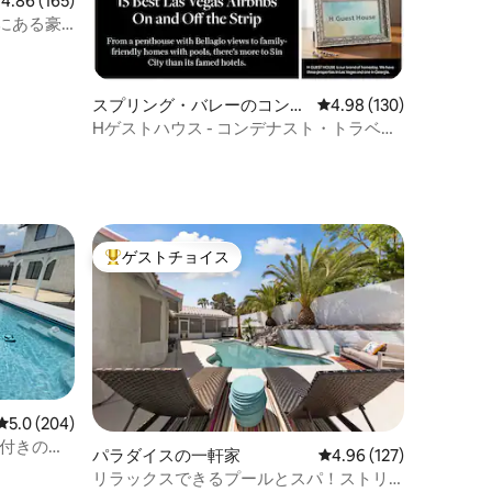
レビュー165件、5つ星中4.86つ星の平均評価
4.86 (165)
にある豪
スプリング・バレーのコンド
レビュー130件、5つ星
4.98 (130)
ミニアム
Hゲストハウス - コンデナスト・トラベラ
ーおすすめ
ゲストチョイス
大好評のゲストチョイスです。
レビュー204件、5つ星中5.0つ星の平均評価
5.0 (204)
i付きの魅
パラダイスの一軒家
レビュー127件、5つ星
4.96 (127)
リラックスできるプールとスパ！ストリ