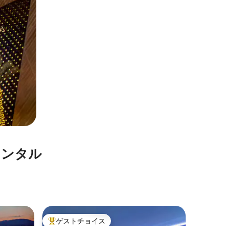
⁠ン⁠タ⁠ル
ラスベガ
ゲストチョイス
ゲス
大好評のゲストチョイスです。
大好評