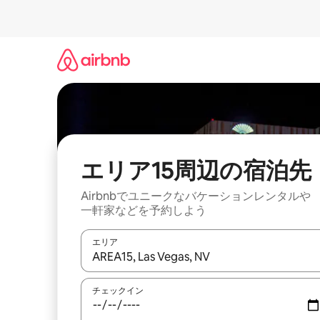
コ
ン
テ
ン
ツ
に
ス
キ
ッ
プ
エリア15⁠周⁠辺⁠の宿⁠泊⁠先
Airbnbでユニークなバ⁠ケ⁠ー⁠シ⁠ョ⁠ンレ⁠ン⁠タ⁠ルや
一⁠軒⁠家な⁠ど⁠を予⁠約⁠し⁠よ⁠う
エリア
検索結果が表示されたら、上下の矢印キーを使っ
チェックイン