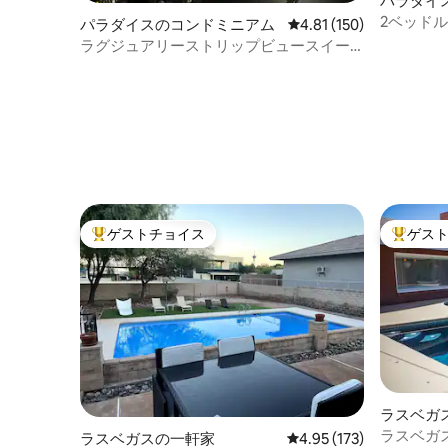
パラダイ
2ベッドル
パラダイスのコンドミニアム
レビュー150件、5つ星
4.81 (150)
ヤードテー
ラグジュアリーストリップビュースイー
セン
ト - パームズプレイスリゾート
ゲストチョイス
ゲス
大好評のゲストチョイスです。
大好評の
ラスベガ
ラスベガ
ラスベガスの一軒家
レビュー173件、5つ星
4.95 (173)