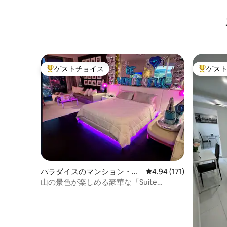
ゲストチョイス
ゲス
大好評のゲストチョイスです。
大好評の
パラダイスのマンション・ア
レビュー171件、5つ星
4.94 (171)
パート
山の景色が楽しめる豪華な「Suite
Dreams」、ジャグジー付き