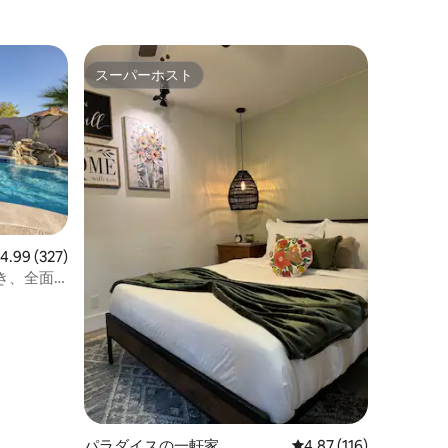
ップに近いシングルストーリー！
スーパーホスト
スーパーホスト
レビュー327件、5つ星中4.99つ星の平均評価
4.99 (327)
き、全面
パラダイスの一軒家
レビュー116件、5つ星
4.87 (116)