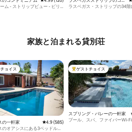
スのコンドミニアム
レビュー120件、5つ星中4.99つ星の平均評価
4.99 (120)
ラスベガスストリップのコン
ドミニアム
ーム - ストリップビュー - ビリ
ラスベガス・ストリップの34階
中4.81つ星の平均評価
ブル - キングベッド3台 - ゲー
華なペントハウス！
家族と泊まれる貸別荘
トチョイス
ゲストチョイス
ゲストチョイスです。
大好評のゲストチョイスです。
スプリング・バレーの一軒家
プール、スパ、ファイバーWi-F
スの一軒家
レビュー585件、5つ星中4.9つ星の平均評価
4.9 (585)
力的なモダンな宿泊先
スのオアシスにある3ベッドルー
中4.95つ星の平均評価