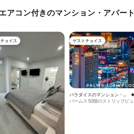
エアコン付きのマンション・アパー
トチョイス
ゲストチョイス
ゲストチョイスです。
ゲストチョイス
パラダイスのマンション・ア
パート
パームス 50階のストリップビ
中4.94つ星の平均評価