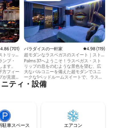
ドミニア
トランプタ
トリップ
お手頃価
ップ、ス
色が見え
ングサイ
になるソ
ネットには、
家電が備
製品、お
レビュー701件、5つ星中4.86つ星の平均評価
4.86 (701)
パラダイスの一軒家
レビュー119件、5つ星
4.98 (119)
ームには
ストリッ
超モダンなラスベガスのスイート｜スト
理石が備
リップの眺望とバルコニー
ランプ・
Palms 37へようこそ！ラスベガス・スト
と浴槽。
します。
リップの息をのむような景色を望む、広
ンターを
0平方フィー
大なバルコニーを備えた超モダンでユニ
プまで徒
プが見渡
ークな1ベッドルームスイートで、ラスベ
モールに
ニ⁠テ⁠ィ⁠・⁠設⁠備
すべての
ガスをスタイリッシュに体験しましょ
グが含ま
う。このアップグレードされたスイート
いません
には、洗練されたカスタムインテリア、
の注1
設備の整ったキッチン、便利なコーヒー
バー、床から天井までの窓があり、ラス
いたしま
ベガスのエネルギーをすぐそばで感じる
ィはゲス
ことができます。無料の高速Wi-Fi、無料
のポリシー
の駐車場、そしてパームス・カジノへの
⁠車ス⁠ペ⁠ー⁠ス
エアコン
上（対面チ
直接アクセスをお楽しみください。スト