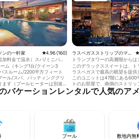
中4.96つ星の平均評価
ソンの一軒家
レビュー160件、5つ星中4.96つ星の平均評価
4.96 (160)
ラスベガスストリップのマン
ション・アパート
追加料金で温水）スパ/ミニパッ
トランプタワーの高層階からは
静かなオアシス。
プとスフィアの眺望
ーム（キング1台/クイーン3
このデラックススイートは、ト
5バスルーム/2200平方フィート
ラスベガスで最高の眺望を提供
プール/スパ、パッティンググリ
このユニットは47階にある60
ります（プールヒーターは別途
トのお部屋で、南側のストリッ
のバ⁠ケ⁠ー⁠シ⁠ョ⁠ン⁠レ⁠ン⁠タ⁠ル⁠で人⁠気⁠のア⁠メ⁠
せます！ 最終料金には、税金、
インチスマートテレビ付きのリビ
手数料、無料のバレーパーキン
ム、美しい温水プール、リラッ
れます。一時宿泊税は含まれて
るスパ。 ミッションヒルズエリ
（以下の「その他の特記事項」
いヘンダーソンを楽しむのに役
項）。 WeChat：Davidqinghe すべての
パッティンググリーン。ラスベ
ご予約は48時間前までにお願い
リップやボルダーシティまで車
す。 キャンセルに伴うペナルテ
。 屋外スペースには、新しく舗装
トの負担となります（Airbnb
i
プール
敷地内無料駐
ールデッキにラウンジチェアが
に基づき最大50%）。 21歳以