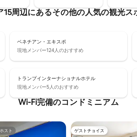
根付きパティオには座席/ラウン
ェックインのみ_ホテルのポリ
を備えた屋外テーブルがありま
5⁠周⁠辺⁠に⁠あ⁠るそ⁠の⁠他⁠の人⁠気⁠の観⁠光⁠ス⁠
細を表示して入金情報をご確認く
ベネチアン・エキスポ
現地メンバー124人のおすすめ
トランプインターナショナルホテル
現地メンバー5人のおすすめ
Wi-Fi完備のコンドミニアム
ホスト
ゲストチョイス
ホスト
ゲストチョイス