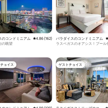
中4.87つ星の平均評価
スのコンドミニアム
レビュー162件、5つ星中4.86つ星の平均評価
4.86 (162)
パラダイスのコンドミニアム
街の眺望
ラスベガスのオアシス！プール
広々としたコンドミニアム、ス
まで5分
トチョイス
ゲストチョイス
ゲストチョイスです。
ゲストチョイス