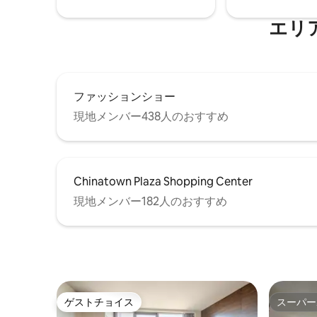
取得しています。 Realty Group LLC クラ
あり、屋
ーク郡ライセンス #2007595.072-172 NV
ジエリア
エリア1
事業者登録番号NV20232908950
す。 詳
ださい。
ファッションショー
現地メンバー438人のおすすめ
Chinatown Plaza Shopping Center
現地メンバー182人のおすすめ
ゲストチョイス
スーパー
ゲストチョイス
スーパー