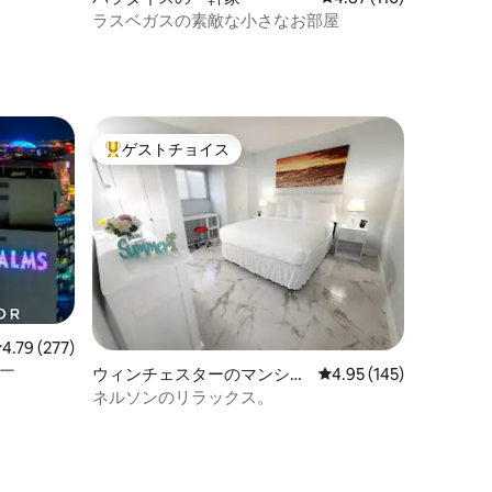
ラスベガスの素敵な小さなお部屋
ト
ゲストチョイス
大好評のゲストチョイスです。
レビュー277件、5つ星中4.79つ星の平均評価
4.79 (277)
ュー
ウィンチェスターのマンショ
レビュー145件、5つ星
4.95 (145)
ン・アパート
ネルソンのリラックス。