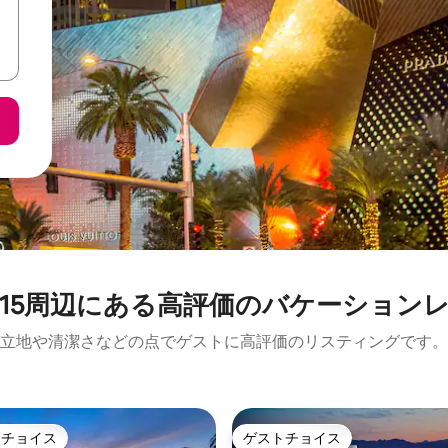
⁠周⁠辺⁠に⁠あ⁠る高⁠評⁠価⁠のバ⁠ケ⁠ー⁠シ⁠ョ⁠ン⁠レ
立地や清潔さなどの点でゲストに高評価のリスティングです。
トチョイス
ゲストチョイス
ゲストチョイスです。
ゲストチョイス