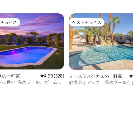
 - プライベートプール - バーベ
 ストリップまで数分
トチョイス
ゲストチョイス
ゲストチョイスです。
ゲストチョイス
中4.98つ星の平均評価
スの一軒家
レビュー328件、5つ星中4.93つ星の平均評価
4.93 (328)
ノースラスベガスの一軒家
プに近い| 温水プール、ゲームル
砂漠のオアシス、温水プール付
人宿泊可能
改装済み