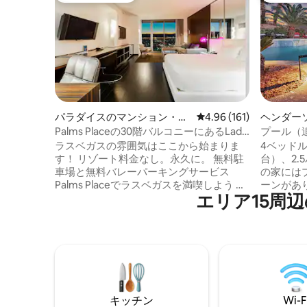
パラダイスのマンション・ア
レビュー161件、5つ星
4.96 (161)
ヘンダー
パート
Palms Placeの30階バルコニーにあるLady
プール（
Luckスイート
ト付きの
ラスベガスの雰囲気はここから始まりま
4ベッドル
す！ リゾート料金なし。永久に。 無料駐
台）、2.
車場と無料バレーパーキングサービス
の家には
Palms Placeでラスベガスを満喫しよう 象
ーンがあ
エリア15⁠周⁠辺⁠
徴的なパームズ・プレイス・ホテル内の
料金）。 ゲームルーム、充実したキッチ
高層マンションにあるこの隠れ家的なお
ン、60
部屋で、地元の人やVIPのように暮らそ
ングルー
う。リゾート料金を支払うことなく、山
クスでき
の景色、スパスタイルのアメニティ・設
アの美し
備、そしてパームズ・カジノ・リゾート
立つ滝と
のあらゆる楽しみを満喫できる贅沢な滞
ガススト
在をお楽しみください。 このユニットは
で20分
キッチン
Wi-F
Gibbs Realty Group LLCによる営業許可を
されたプ