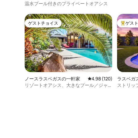
ムの宿泊先
温水プール付きのプライベートオアシス
キュー -
ゲストチョイス
ゲス
ゲストチョイス
大好評の
ノースラスベガスの一軒家
レビュー120件、5つ星
4.98 (120)
ラスベガ
リゾートオアシス、大きなプール／ジャ
ストリッ
グジー、ストリップ、スピードウェイの
ーム、8
近く