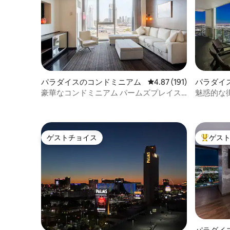
パラダイスのコンドミニアム
レビュー191件、5つ星
4.87 (191)
パラダイ
豪華なコンドミニアム パームズプレイス
魅惑的な
からの素晴らしいストリップの眺め
ゲストチョイス
ゲス
ゲストチョイス
大好評の