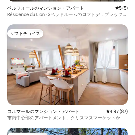
ベルフォールのマンション・アパート
レビュー
5 (5)
Résidence du Lion · 2ベッドルームのロフトデュプレック
ス、旧市街
ゲストチョイス
ゲストチョイス
コルマールのマンション・アパート
レビュー87件
4.97 (87)
市内中心部のアパートメント、クリスマスマーケットから
2m