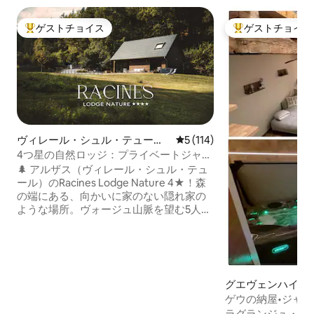
ゲストチョイス
ゲストチョイス
大好評のゲストチョイスです。
大好評のゲストチ
ヴィレール・シュル・テュール
レビュー114件、5つ星中5
5 (114)
のシャレー
4つ星の自然ロッジ：プライベートジャグ
ジー＆森の景色
🌲 アルザス（ヴィレール・シュル・テュ
ール）のRacines Lodge Nature 4★！森
の端にある、向かいに家のない隠れ家の
ような場所。ヴォージュ山脈を望む5人用
のプライベートジャグジーと焚き火台を
お楽しみください。 設備の整ったプレミ
アムコンフォート：シーツ、タオル、滞
在開始時のウェルカムキット（コーヒ
ー、紅茶、洗剤、食器洗い機用タブレッ
グエヴェンハイム
ト、トイレットペーパーなど）。カップ
ゲウの納屋•ジャグ
ルやファミリーに最適。ロッジのすぐそ
ラグランジュ・ド