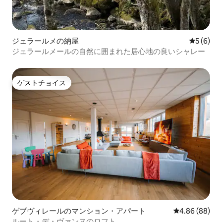
ジェラールメの納屋
レビュー
5 (6)
ジェラールメールの自然に囲まれた居心地の良いシャレー
ゲストチョイス
ゲストチョイス
ゲブヴィレールのマンション・アパート
レビュー88件
4.86 (88)
ルート・デ・ヴァンヌのロフト