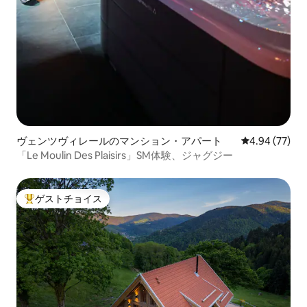
ヴェンツヴィレールのマンション・アパート
レビュー77件
4.94 (77)
「Le Moulin Des Plaisirs」SM体験、ジャグジー
ゲストチョイス
大好評のゲストチョイスです。