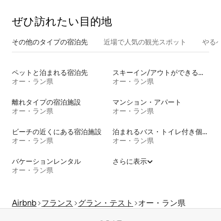
ぜひ訪⁠れ⁠た⁠い目⁠的⁠地
その他のタ⁠イ⁠プ⁠の宿⁠泊⁠先
近場で人気の観光スポット
やる
ペットと泊まれる宿泊先
スキーイン/アウトができる宿泊先
オー・ラン県
オー・ラン県
離れタイプの宿泊施設
マンション・アパート
オー・ラン県
オー・ラン県
ビーチの近くにある宿泊施設
泊まれるバス・トイレ付き個室
オー・ラン県
オー・ラン県
バケーションレンタル
さらに表示
オー・ラン県
Airbnb
フランス
グラン・テスト
オー・ラン県