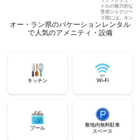
ばにハイキングコース、スキー場やルー
トルの魅力的な新
ト・デ・ヴァン（ワイン街道）も近く。
専用ジャグジーと
専用駐車場、駅まで5分。自然、小川、静
２階には、キング
けさ：今すぐあなたの安らぎの場所を予
オー・ラン県のバケーションレンタル
（180cm）を備え
約しましょう！✨
ッドルームがあります。 リラ
で人気のアメニティ・設備
ンネット1つ。 大きなドレッシングルーム
1室 シャワー付きのバスルームが1つ 1トイ
レ、1リビングルー
ソファ、すべてが
装備キッチン、ペレッ
プライベートテラ
とサンラウンジャー）。 この家
17歳までの子供に
キッチン
Wi-Fi
敷地内無料駐⁠車
プール
ス⁠ペ⁠ー⁠ス