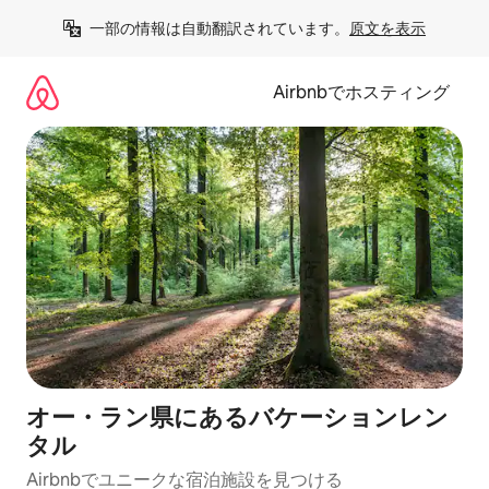
コ
一部の情報は自動翻訳されています。
原文を表示
ン
テ
ン
Airbnbでホスティング
ツ
に
ス
キ
ッ
プ
オー・ラン県にあるバケーションレン
タル
Airbnbでユニークな宿泊施設を見つける