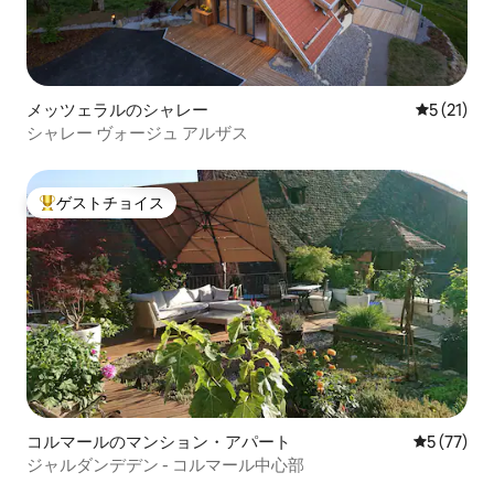
メッツェラルのシャレー
レビュー2
5 (21)
シャレー ヴォージュ アルザス
ゲストチョイス
大好評のゲストチョイスです。
コルマールのマンション・アパート
レビュー7
5 (77)
ジャルダンデデン - コルマール中心部