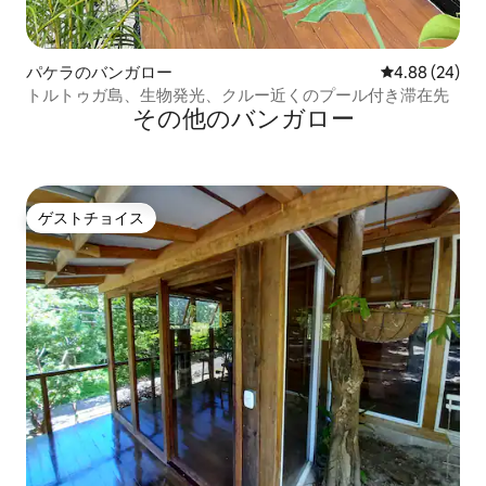
パケラのバンガロー
レビュー24件
4.88 (24)
トルトゥガ島、生物発光、クルー近くのプール付き滞在先
その他のバンガロー
ゲストチョイス
ゲストチョイス