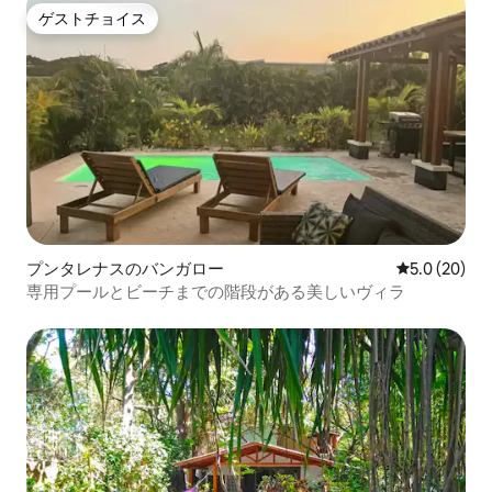
ゲストチョイス
ゲストチョイス
プンタレナスのバンガロー
レビュー20
5.0 (20)
専用プールとビーチまでの階段がある美しいヴィラ