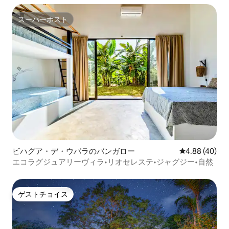
スーパーホスト
スーパーホスト
ビハグア・デ・ウパラのバンガロー
レビュー40件
4.88 (40)
エコラグジュアリーヴィラ•リオセレステ•ジャグジー•自然
ゲストチョイス
ゲストチョイス