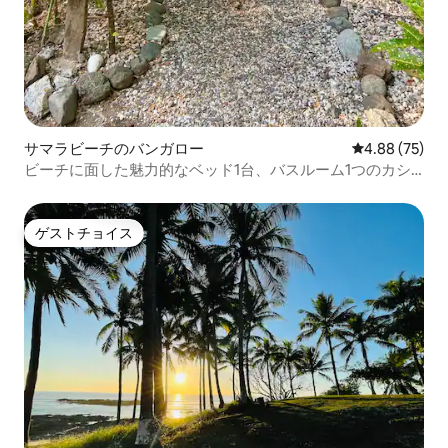
サマラビーチのバンガロー
レビュー75件
4.88 (75)
ビーチに面した魅力的なベッド1台、バスルーム1つのカシ
ータ！
ゲストチョイス
ゲストチョイス