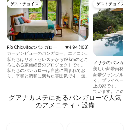
ゲストチョイス
ゲストチョイス
ゲストチョイス
ゲストチョイス
Río Chiquitoのバンガロー
レビュー108件、5つ星中4.94
4.94 (108)
ガーデンビューのバンガロー、エアコン
付き（Poponé）
私たちはリオ・セレステから19 kmのとこ
ノサラのバンガロ
ろにある家族経営のプロジェクトです。
美しい熱帯雨林の
私たちのバンガローは自然に囲まれてお
ンな丘の上の家
熱帯ジャングルの
り、平和と調和に満ちた雰囲気です。無
く、プライベート
料Wi-Fiを提供しており、リモートワーク
上の家です。 コ
に最適です。バンガローにお届けする朝
ています。 この静かな空間には、瞑想や
食（ヴィーガン、ベジタリアン、または
グアナカステにあるバンガローで人気
ヨガに最適なガゼ
伝統的なもの）を、庭園の景色と鳥の声
ィニティエッジプ
を聞きながらお楽しみいただけます。 敷
のアメニティ・設備
リラックスをお楽し
地内では、サル、オオハシやその他の
ルサイズのバスル
鳥、ナマケモノ、蝶、ペトログリフ、
ーベッドルームに
木々などを見ることができます。料金は1
らの屋外エリアが
人1泊あたりの料金ですのでご注意くださ
サラの町から数分