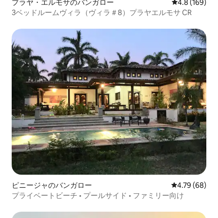
プラヤ・エルモサのバンガロー
レビュー169
4.8 (169)
3ベッドルームヴィラ（ヴィラ＃8）プラヤエルモサ CR
ピニージャのバンガロー
レビュー68件
4.79 (68)
プライベートビーチ • プールサイド • ファミリー向け