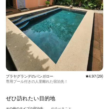
プラヤグランデのバンガロー
レビュー29件
4.97 (29)
専用プール付きの人里離れた宿泊先！
ぜひ訪⁠れ⁠た⁠い目⁠的⁠地
その他のタ⁠イ⁠プ⁠の宿⁠泊⁠先
やるべきこと