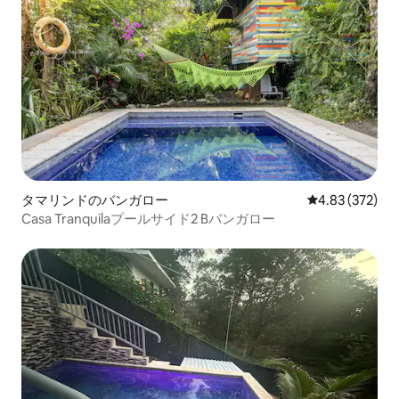
タマリンドのバンガロー
レビュー372件
4.83 (372)
Casa Tranquilaプールサイド2 Bバンガロー