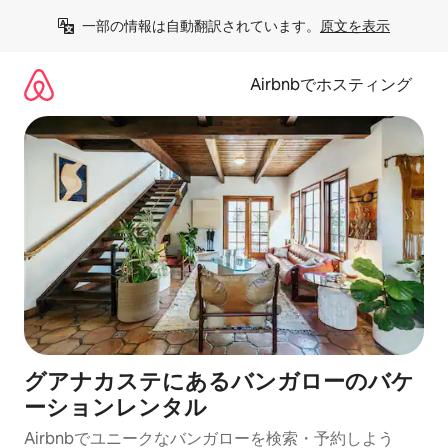
コ
一部の情報は自動翻訳されています。
原文を表示
ン
テ
ン
Airbnbでホスティング
ツ
に
ス
キ
ッ
プ
グアナカステにあるバンガローのバケ
ーションレンタル
Airbnbでユニークなバンガローを検索・予約しよう