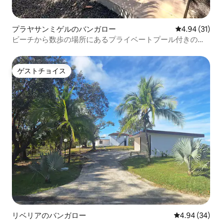
プラヤサンミゲルのバンガロー
レビュー31件
4.94 (31)
ビーチから数歩の場所にあるプライベートプール付きのバ
ンガロー
ゲストチョイス
ゲストチョイス
リベリアのバンガロー
レビュー34件
4.94 (34)