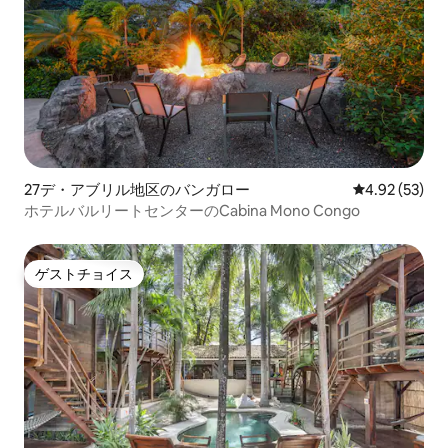
27デ・アブリル地区のバンガロー
レビュー53件
4.92 (53)
ホテルバルリートセンターのCabina Mono Congo
ゲストチョイス
ゲストチョイス