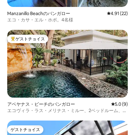
Manzanillo Beachのバンガロー
レビュー22件
4.91 (22)
エコ・カサ・エル・ホボ。4名様
ゲストチョイス
大好評のゲストチョイスです。
アベヤナス・ビーチのバンガロー
レビュー9
5.0 (9)
エコヴィラ・ラス・メリナス・ミルー、2ベッドルーム、プ
ール、キッチン
ゲストチョイス
ゲストチョイス