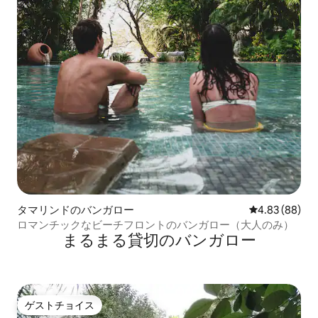
タマリンドのバンガロー
レビュー88件
4.83 (88)
ロマンチックなビーチフロントのバンガロー（大人のみ）
まるまる貸切のバンガロー
ゲストチョイス
ゲストチョイス