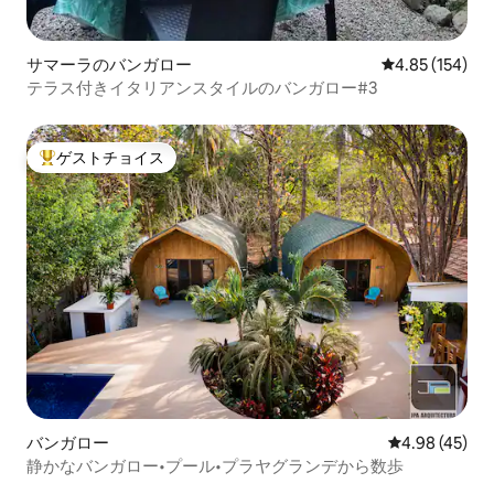
サマーラのバンガロー
レビュー154件
4.85 (154)
テラス付きイタリアンスタイルのバンガロー#3
ゲストチョイス
大好評のゲストチョイスです。
バンガロー
レビュー45件
4.98 (45)
静かなバンガロー•プール•プラヤグランデから数歩