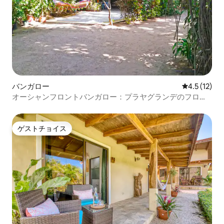
バンガロー
レビュー12
4.5 (12)
オーシャンフロントバンガロー：プラヤグランデのフロン
ト＆センター
ゲストチョイス
ゲストチョイス