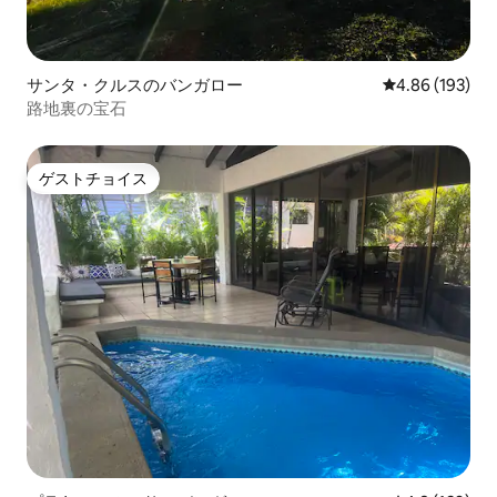
サンタ・クルスのバンガロー
レビュー193件
4.86 (193)
路地裏の宝石
ゲストチョイス
ゲストチョイス