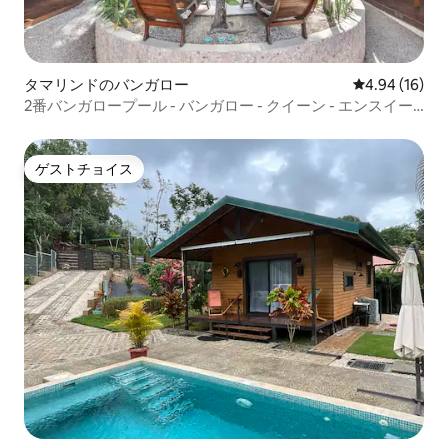
タマリンドのバンガロー
レビュー16件
4.94 (16)
2番バンガロープール - バンガロー - クイーン - エンスイー
ト
ゲストチョイス
ゲストチョイス