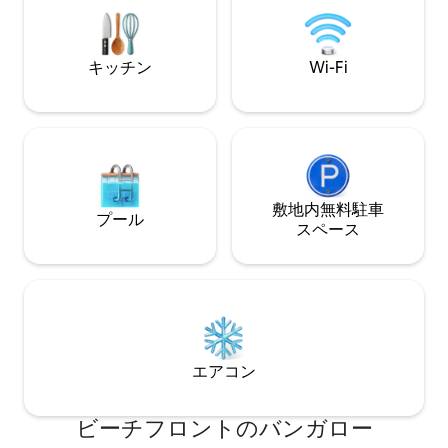
い。
リゾートやいくつ
ぐ近くです。
キッチン
Wi-Fi
敷地内無料駐⁠車
プール
ス⁠ペ⁠ー⁠ス
エアコン
ビーチフロントのバンガロー