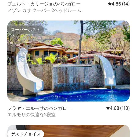
プエルト・カリージョのバンガロー
レビュー14件
4.86 (14)
メゾン カサ クーパー 2ベッドルーム
スーパーホスト
スーパーホスト
プラヤ・エルモサのバンガロー
レビュー118件
4.68 (118)
エルモサの快適な2寝室
ゲストチョイス
ゲストチョイス