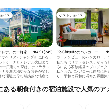
ョイス
ゲストチョイス
ョイス
ゲストチョイス
アレナルの一軒家
レビュー249件、5つ星中4.91つ星の平均評価
4.91 (249)
Río Chiquitoのバンガロー
中5.0つ星の平均評価
ザベリタ - ジャングルにある居
ガーデンビューのバンガロー、
い隠れ家的な宿泊先（初日の朝
付き（Poponé）
ルトゥーナとアレナル火山まで
私たちはリオ・セレステから19 
この一戸建ての家は、ティララン
ろにある家族経営のプロジェク
レナル湖の穏やかな景色が楽し
私たちのバンガローは自然に囲
静な環境に佇む魅惑的な場所で
り、平和と調和に満ちた雰囲気
タリカ産コーヒーとフルーツバ
料Wi-Fiを提供しており、リモ
ご用意しています！！ 2泊以上
に最適です。バンガローにお届
にある朝食付きの宿泊施設で人気のア
の場合、初日の朝、最大4名様ま
食（ヴィーガン、ベジタリアン
レストランでの朝食をご提供し
伝統的なもの）を、庭園の景色
を聞きながらお楽しみいただけま
ヌエボ・アレナルがあります。
地内では、サル、オオハシやそ
ノリオ火山とアレナル火山、ジ
鳥、ナマケモノ、蝶、ペトログ