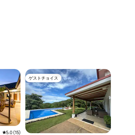
ゲストチョイス
ゲストチョイス
レビュー15件、5つ星中5.0つ星の平均評価
5.0 (15)