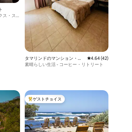
ト
クス・ス
タマリンドのマンション・ア
レビュー42件、5つ星
4.64 (42)
パート
素晴らしい生活 - コーヒー・リトリート
ゲストチョイス
大好評のゲストチョイスです。