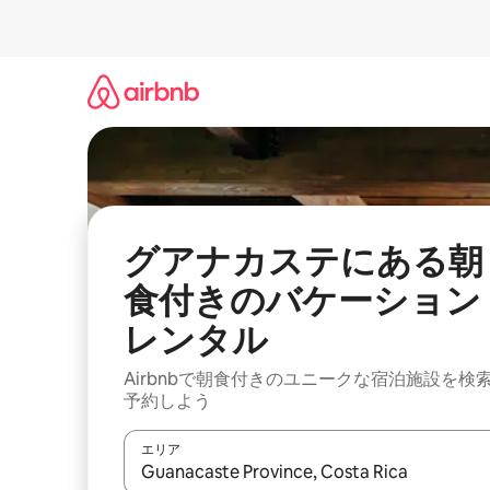
コ
ン
テ
ン
ツ
に
ス
キ
ッ
プ
グアナカステにある朝
食付きのバケーション
レンタル
Airbnbで朝食付きのユニークな宿泊施設を検
予約しよう
エリア
検索結果が表示されたら、上下の矢印キーを使っ