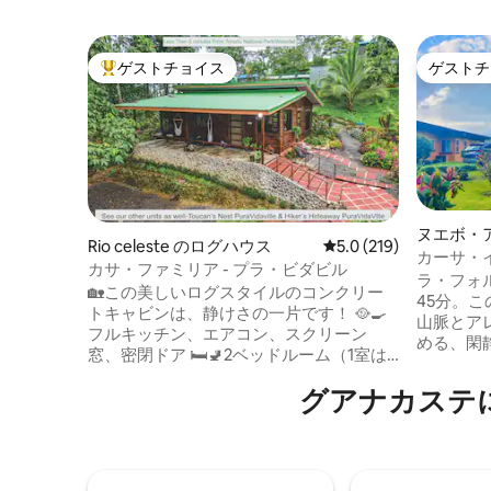
ゲストチョイス
ゲストチ
大好評のゲストチョイスです。
ゲストチ
ヌエボ・
Rio celeste のログハウス
レビュー219件、5つ星
5.0 (219)
カーサ・イ
カサ・ファミリア - プラ・ビダビル
心地の良
ラ・フォ
🏡この美しいログスタイルのコンクリー
食付き）
45分。
トキャビンは、静けさの一片です！ 🥘🍳
山脈とア
フルキッチン、エアコン、スクリーン
める、閑
窓、密閉ドア 🛏️🚽2ベッドルーム（1室は
す。コス
専用バスルーム付き）、2バスルーム 🫧👕
スケットを
グアナカステ
洗濯 📶5GWi-Fi 🍍朝食、フルーツ、軽
のご宿泊
食、軽食、衛生用品が含まれます リオ・
で近くの
セレステ川への専用トレイルから数歩！
ます。 近隣の町には、ティララン、アグ
敷地内でバードウォッチング！ ハイキン
アカテ、
グ、乗馬、チョコレート＆コーヒー農
エル・テ