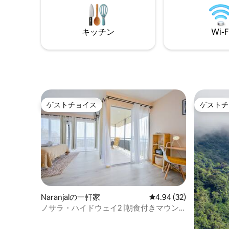
園、迷路、チュービング、テノリオ火山
ップライ
国立公園＆リオ・セレステの滝、ナマケ
セレステ
モノ＆野生生物ナイトツアーがすべて数
できます
キッチン
Wi-F
分圏内にあります！
ゲストチョイス
ゲストチ
ゲストチョイス
ゲストチ
Naranjalの一軒家
レビュー32件、5つ星中
4.94 (32)
ノサラ・ハイドウェイ2 |朝食付きマウン
テンロッジ！