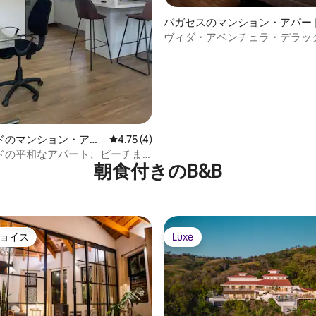
バガセスのマンション・アパー
ヴィダ・アベンチュラ・デラッ
タジオ
ドのマンション・アパ
レビュー4件、5つ星中4.75つ星の平均評価
4.75 (4)
ドの平和なアパート、ビーチま
朝食付きのB&B
トル
ョイス
Luxe
ョイス
Luxe