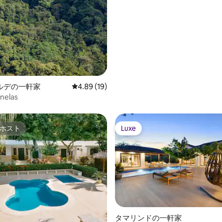
ルデの一軒家
レビュー19件、5つ星中4.89つ星の平均評価
4.89 (19)
inelas
ホスト
Luxe
ホスト
Luxe
タマリンドの一軒家