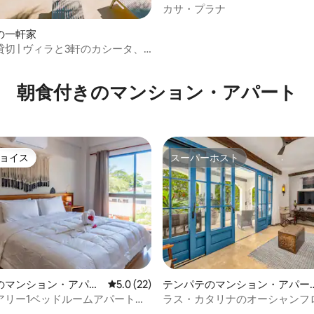
カサ・プラナ
の一軒家
切 | ヴィラと3軒のカシータ、
ンチャル
朝食付きのマンション・アパート
ョイス
スーパーホスト
ョイス
スーパーホスト
のマンション・アパー
レビュー22件、5つ星中5.0つ星の平均評価
5.0 (22)
テンパテのマンション・アパー
ト
アリー1ベッドルームアパートメ
ラス・カタリナのオーシャンフ
4.91つ星の平均評価
高級2寝室アパート