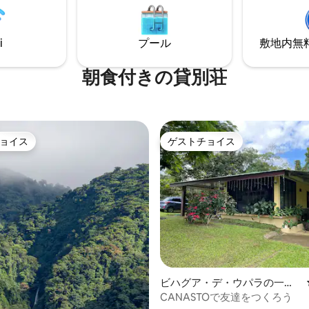
ニング、温泉、雲霧林、リオ・
木々などを見ることができます
、さらにビーチも訪れることが
人1泊あたりの料金ですのでご
。
い。
i
プール
敷地内無料駐
朝食付きの貸別荘
ョイス
ゲストチョイス
ョイス
ゲストチョイス
4.94つ星の平均評価
ビハグア・デ・ウパラの一軒
家
CANASTOで友達をつくろう