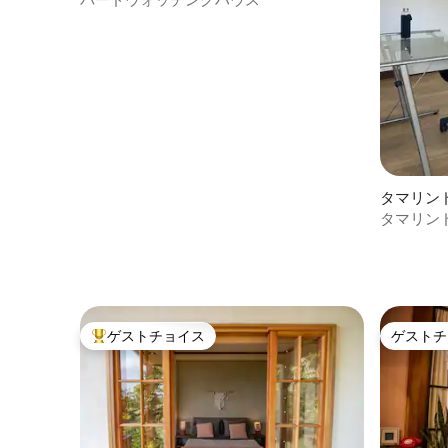
タマリン
ート
タマリン
で50メー
ゲストチョイス
ゲストチ
大好評のゲストチョイスです。
ゲストチ