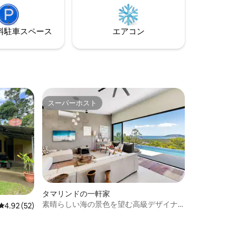
農場で、持続可能な生活に焦点を当てて
。料金は1
います。 速度テストで確認済みの9Mbps
注意くださ
のWi-Fiが利用可能。HD動画をストリーミ
⁠車ス⁠ペ⁠ー⁠ス
エアコン
ングできます。
スーパーホスト
スーパーホスト
タマリンドの一軒家
素晴らしい海の景色を望む高級デザイナ
レビュー52件、5つ星中4.92つ星の平均評価
4.92 (52)
ーズハウス