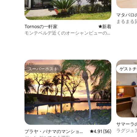
マタパロ
まるまる貸
Tornosの一軒家
新しい宿泊先
新着
プラヤコ
モンテベルデ近くのオーシャンビューの
プライベートな隠れ家
スーパーホスト
ゲストチ
スーパーホスト
ゲストチ
サマーラ
ト
ラグジュ
プラヤ・パナマのマンショ
レビュー56件、5つ星中
4.91 (56)
ント - 2階