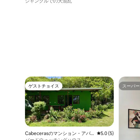
ン・アパート
ジャングルでの大混乱
ゲストチョイス
スーパー
ゲストチョイス
スーパー
Cabecerasのマンション・アパ
レビュー5件、5つ星
5.0 (5)
ート
バードウォッチングハウス