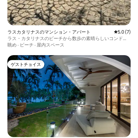
ラスカタリナスのマンション・アパート
レビュー7
5.0 (7)
ラス・カタリナスのビーチから数歩の素晴らしいコンドミ
ニアム
眺め
·
ビーチ
·
屋内スペース
ゲストチョイス
ゲストチョイス