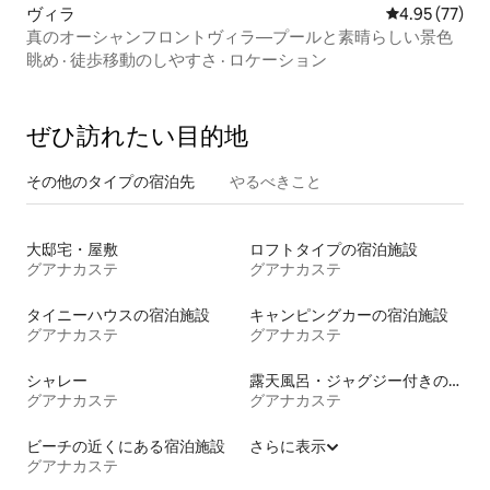
ヴィラ
レビュー77件
4.95 (77)
真のオーシャンフロントヴィラ—プールと素晴らしい景色
眺め
·
徒歩移動のしやすさ
·
ロケーション
ぜひ訪⁠れ⁠た⁠い目⁠的⁠地
その他のタ⁠イ⁠プ⁠の宿⁠泊⁠先
やるべきこと
大邸宅・屋敷
ロフトタイプの宿泊施設
グアナカステ
グアナカステ
タイニーハウスの宿泊施設
キャンピングカーの宿泊施設
グアナカステ
グアナカステ
シャレー
露天風呂・ジャグジー付きの宿泊施設
グアナカステ
グアナカステ
ビーチの近くにある宿泊施設
さらに表示
グアナカステ