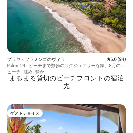
プラヤ・フラミンゴのヴィラ
レビュー94
5.0 (94)
Palms 29 - ビーチまで数歩のラグジュアリーな家、8月のお
得情報
ビーチ
·
眺め
·
静か
まるまる貸切のビーチフロントの宿泊
先
ゲストチョイス
ゲストチョイス