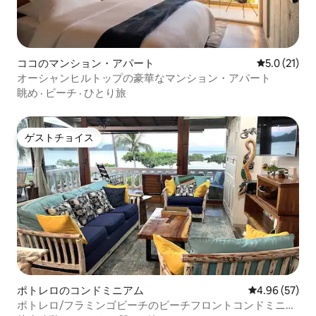
ココのマンション・アパート
レビュー21
5.0 (21)
オーシャンヒルトップの豪華なマンション・アパート
眺め
·
ビーチ
·
ひとり旅
ゲストチョイス
ゲストチョイス
ポトレロのコンドミニアム
レビュー57件
4.96 (57)
ポトレロ/フラミンゴビーチのビーチフロントコンドミニア