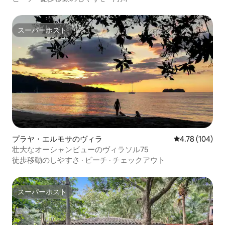
スーパーホスト
スーパーホスト
プラヤ・エルモサのヴィラ
レビュー104件
4.78 (104)
壮大なオーシャンビューのヴィラソル75
徒歩移動のしやすさ
·
ビーチ
·
チェックアウト
スーパーホスト
スーパーホスト