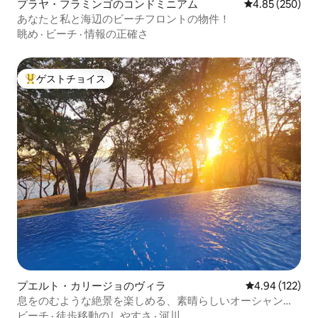
プラヤ・フラミンゴのコンドミニアム
レビュー250件
4.85 (250)
あなたと私と海辺のビーチフロントの物件！
眺め
·
ビーチ
·
情報の正確さ
ゲストチョイス
大好評のゲストチョイスです。
プエルト・カリージョのヴィラ
レビュー122件
4.94 (122)
息をのむような絶景を楽しめる、素晴らしいオーシャンフ
ロントのヴィラ
ビーチ
·
徒歩移動のしやすさ
·
河川