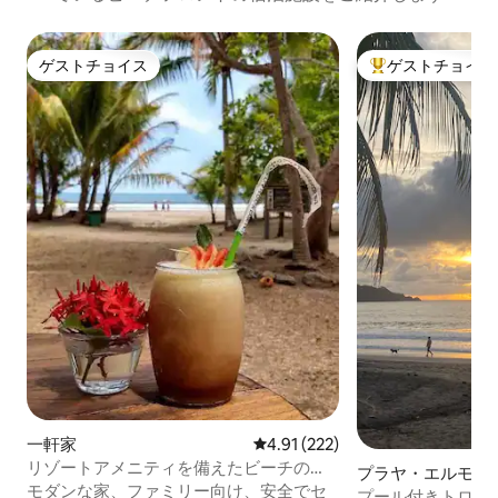
ゲストチョイス
ゲストチョイス
ゲストチョイス
大好評のゲストチ
一軒家
レビュー222件、5つ星中4.91
4.91 (222)
リゾートアメニティを備えたビーチの
プラヤ・エルモサ
Airbnbで1位に選ばれました。
モダンな家、ファミリー向け、安全でセ
プール付きトロピ