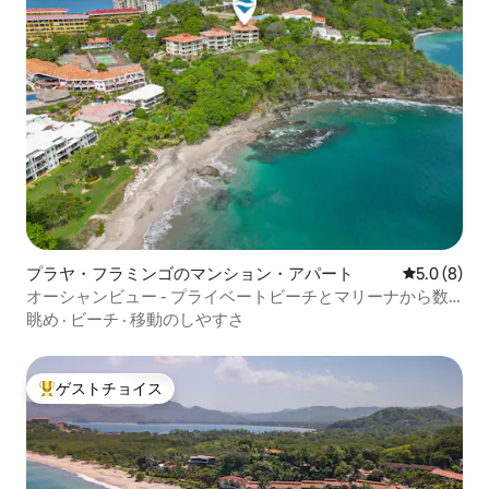
プラヤ・フラミンゴのマンション・アパート
レビュー8
5.0 (8)
オーシャンビュー - プライベートビーチとマリーナから数
歩
眺め
·
ビーチ
·
移動のしやすさ
ゲストチョイス
大好評のゲストチョイスです。