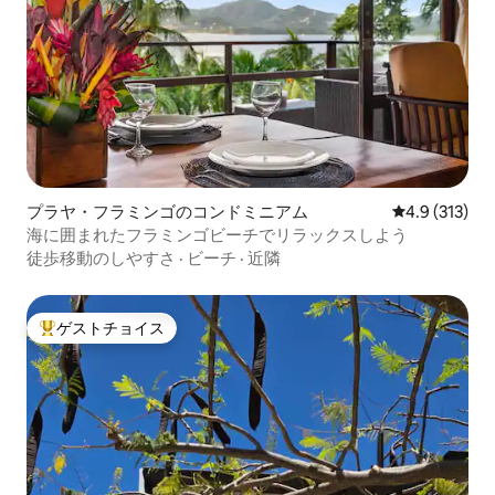
プラヤ・フラミンゴのコンドミニアム
レビュー313
4.9 (313)
海に囲まれたフラミンゴビーチでリラックスしよう
徒歩移動のしやすさ
·
ビーチ
·
近隣
ゲストチョイス
大好評のゲストチョイスです。