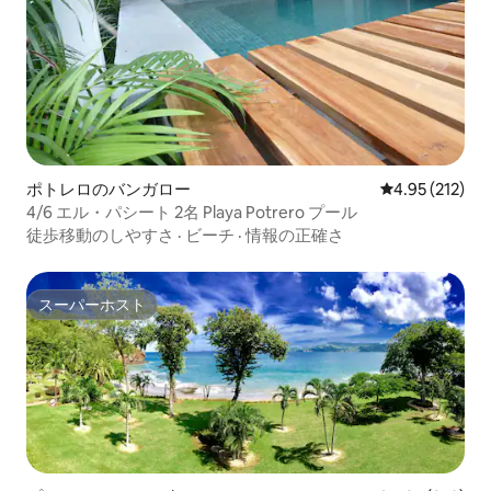
ポトレロのバンガロー
レビュー212件
4.95 (212)
4/6 エル・パシート 2名 Playa Potrero プール
徒歩移動のしやすさ
·
ビーチ
·
情報の正確さ
スーパーホスト
スーパーホスト