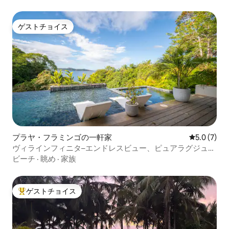
ゲストチョイス
ゲストチョイス
プラヤ・フラミンゴの一軒家
レビュー7
5.0 (7)
ヴィラインフィニタ–エンドレスビュー、ピュアラグジュア
リーリビング
ビーチ
·
眺め
·
家族
ゲストチョイス
大好評のゲストチョイスです。