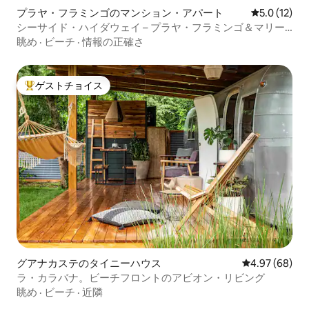
プラヤ・フラミンゴのマンション・アパート
レビュー12
5.0 (12)
シーサイド・ハイダウェイ – プラヤ・フラミンゴ＆マリー
ナまで徒歩
眺め
·
ビーチ
·
情報の正確さ
ゲストチョイス
大好評のゲストチョイスです。
グアナカステのタイニーハウス
レビュー68件
4.97 (68)
ラ・カラバナ。ビーチフロントのアビオン・リビング
眺め
·
ビーチ
·
近隣