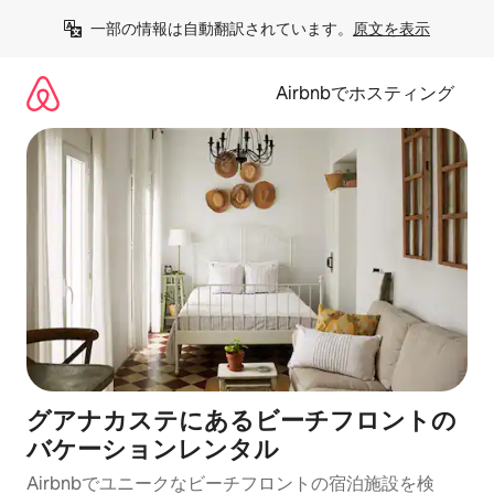
コ
一部の情報は自動翻訳されています。
原文を表示
ン
テ
ン
Airbnbでホスティング
ツ
に
ス
キ
ッ
プ
グアナカステにあるビーチフロントの
バケーションレンタル
Airbnbでユニークなビーチフロントの宿泊施設を検