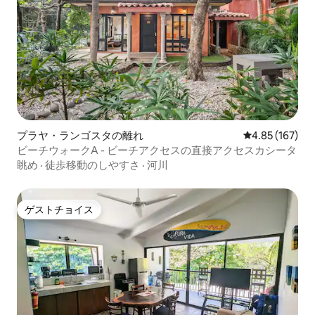
プラヤ・ランゴスタの離れ
レビュー167件
4.85 (167)
ビーチウォークA - ビーチアクセスの直接アクセスカシータ
眺め
·
徒歩移動のしやすさ
·
河川
ゲストチョイス
ゲストチョイス