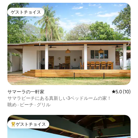
ゲストチョイス
ゲストチョイス
サマーラの一軒家
レビュー10
5.0 (10)
サマラビーチにある真新しい3ベッドルームの家！
眺め
·
ビーチ
·
グリル
ゲストチョイス
大好評のゲストチョイスです。