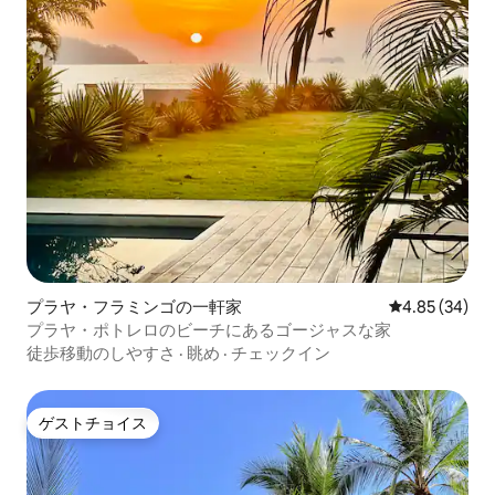
プラヤ・フラミンゴの一軒家
レビュー34件
4.85 (34)
プラヤ・ポトレロのビーチにあるゴージャスな家
徒歩移動のしやすさ
·
眺め
·
チェックイン
ゲストチョイス
ゲストチョイス