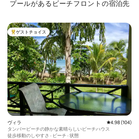
プールがあるビーチフロントの宿泊先
ゲストチョイス
大好評のゲストチョイスです。
ヴィラ
レビュー104件
4.98 (104)
タンバービーチの静かな素晴らしいビーチハウス
徒歩移動のしやすさ
·
ビーチ
·
状態