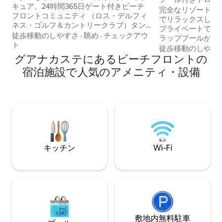
キュア、24時間365日ゲート付きビーチ
完全なリゾート内
フロントコミュニティ （ロス・デルフィ
でリラックスしましょう。 
ネス・ゴルフ＆カントリークラブ）タン
プライベートで隠
🏄🏼‍♂️🌈🌴ボール （すべて数分以内に7つ以
徒歩移動のしやすさ
·
眺め
·
チェックアウ
ラッププールがあ
上の地元のビーチがあります） 🏡 プライ
ト
は、スイムアップ
徒歩移動のしやす
ベート裏庭、カバードパティオ、プライ
グアナカステにあるビーチフロントの
水プールを備えた
ベートプール＆屋外ラウンジ家具 プライ
があります。 毎
宿泊施設で人気のアメニティ・設備
ベート11キロメートルのビーチまで徒歩
と週末の音楽。 
🏄🏼‍♂️5分⛱ ✅食料品店/酒屋 ✅ゴルフクラ
ット、ピザカフェ。 敷地内にコンシ
ブハウス＆レンタル ✅ ビーチレストラン
ジュデスクと宿泊
✅最大7名様まで宿泊可能 ✅キング、クイ
15分ごとにシャ
ーン、ダブルベッド、二段ベッド スマー
のビーチまでお連
トテレビ✅3台、エアコン、100 MBPS/光
とても良いビーチ
ファイバーインターネット
があります。 エ
温かみのある青い
キッチン
Wi-Fi
です。
敷地内無料駐⁠車