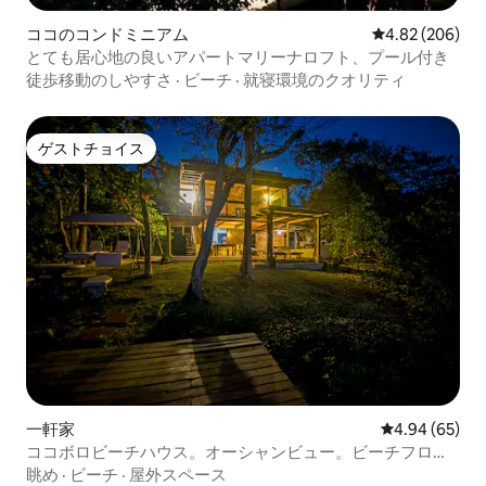
ココのコンドミニアム
レビュー206件
4.82 (206)
とても居心地の良いアパートマリーナロフト、プール付き
徒歩移動のしやすさ
·
ビーチ
·
就寝環境のクオリティ
ゲストチョイス
ゲストチョイス
一軒家
レビュー65件
4.94 (65)
ココボロビーチハウス。オーシャンビュー。ビーチフロン
ト
眺め
·
ビーチ
·
屋外スペース