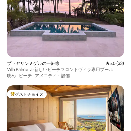
プラヤサンミゲルの一軒家
レビュー33
5.0 (33)
Villa Palmera-新しいビーチフロントヴィラ専用プール
眺め
·
ビーチ
·
アメニティ・設備
ゲストチョイス
大好評のゲストチョイスです。