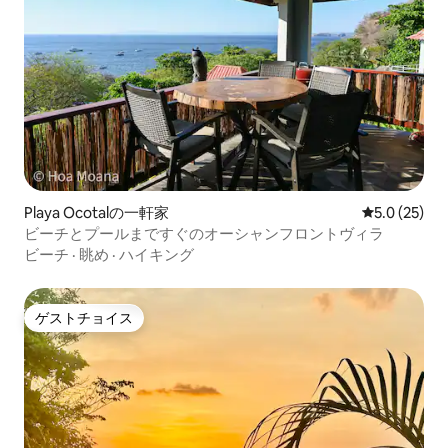
Playa Ocotalの一軒家
レビュー25
5.0 (25)
ビーチとプールまですぐのオーシャンフロントヴィラ
ビーチ
·
眺め
·
ハイキング
ゲストチョイス
ゲストチョイス