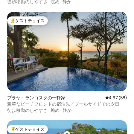
ム
徒歩移動のしやすさ
·
眺め
·
静か
ゲストチョイス
大好評のゲストチョイスです。
プラヤ・ランゴスタの一軒家
レビュー58件
4.97 (58)
豪華なビーチフロントの宿泊先／プールサイドでの夕日
徒歩移動のしやすさ
·
眺め
·
静か
ゲストチョイス
大好評のゲストチョイスです。