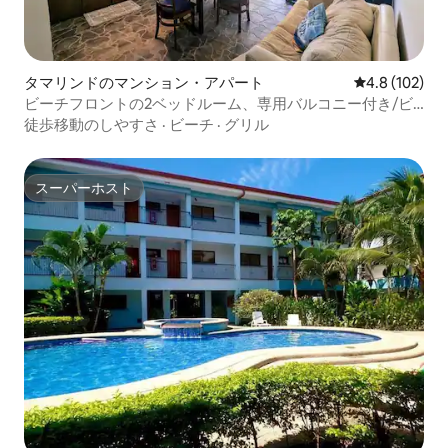
タマリンドのマンション・アパート
レビュー102
4.8 (102)
ビーチフロントの2ベッドルーム、専用バルコニー付き/ビ
ーチビュー
徒歩移動のしやすさ
·
ビーチ
·
グリル
スーパーホスト
スーパーホスト