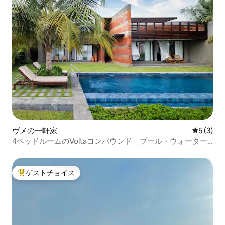
ヴメの一軒家
レビュー
5 (3)
4ベッドルームのVoltaコンパウンド｜プール・ウォーター
フロント・8名様宿泊可能
ゲストチョイス
大好評のゲストチョイスです。