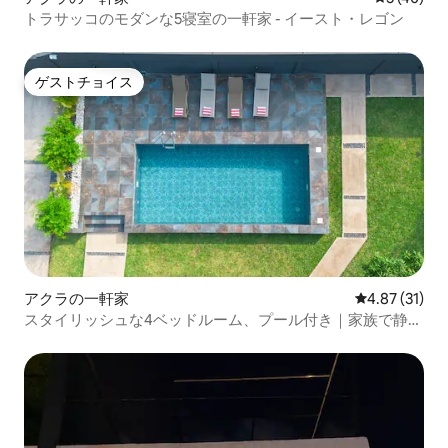
トラサッコのモダンな5寝室の一軒家 - イースト・レゴン
ゲストチョイス
ゲストチョイス
アクラの一軒家
レビュー31件
4.87 (31)
スタイリッシュな4ベッドルーム、プール付き｜家族で静か
にリラックス