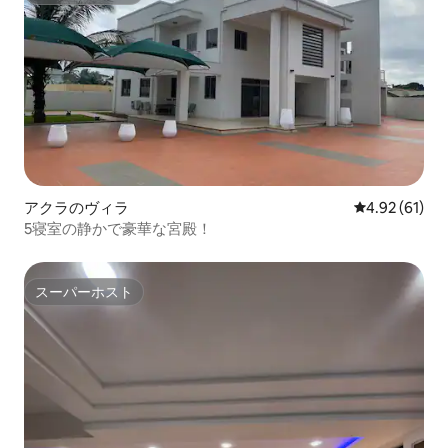
アクラのヴィラ
レビュー61件
4.92 (61)
5寝室の静かで豪華な宮殿！
スーパーホスト
スーパーホスト