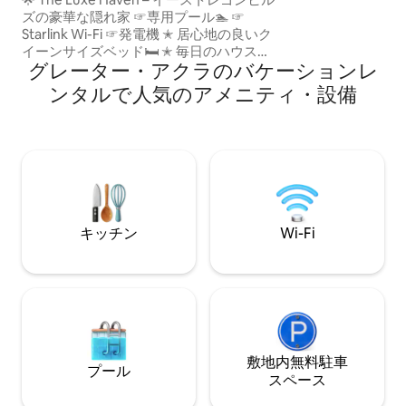
ザのパパイエレス
ズの豪華な隠れ家 ☞専用プール🏊 ☞
レストランまで7
Starlink Wi-Fi ☞発電機 ✭ 居心地の良いク
空港送迎をいたし
イーンサイズベッド🛏️ ✭ 毎日のハウスキ
きのレンタカー、S
グレーター・アクラのバケーションレ
ーピング 🧹 ☞ Netflix、Prime、DSTVが
視聴できる86インチのスマートテレビ ☞
ンタルで人気のアメニティ・設備
客室内にスマートテレビ ☞ 施設内駐車場
☞ 洗濯機・乾燥機 ☞ 設備・器具のそろっ
たキッチン ☞ エアコン、豪華なリビング
📷 外部カメラと防犯設備 🌍 最高の立地
📍 コトカ国際空港から25～30分 📍 人気
のレストラン、ショッピングセンター、
観光スポットまで10分 👨🏾‍🍳 プライベー
トシェフによる料理体験（オプション）
キッチン
Wi-Fi
敷地内無料駐⁠車
プール
ス⁠ペ⁠ー⁠ス