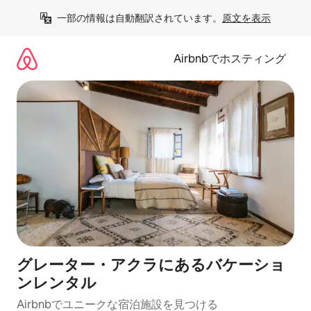
コ
一部の情報は自動翻訳されています。
原文を表示
ン
テ
ン
Airbnbでホスティング
ツ
に
ス
キ
ッ
プ
グレーター・アクラにあるバケーショ
ンレンタル
Airbnbでユニークな宿泊施設を見つける