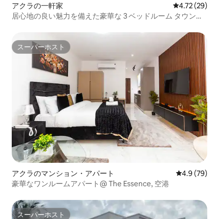
アクラの一軒家
レビュー29件
4.72 (29)
居心地の良い魅力を備えた豪華な 3 ベッドルーム タウンホ
ーム | プライム!
スーパーホスト
スーパーホスト
アクラのマンション・アパート
レビュー79
4.9 (79)
豪華なワンルームアパート@ The Essence, 空港
スーパーホスト
スーパーホスト