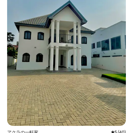
アクラの一軒家
レビュー4
5 (40)