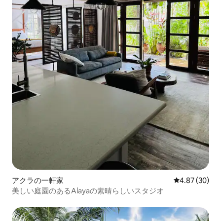
アクラの一軒家
レビュー30件
4.87 (30)
美しい庭園のあるAlayaの素晴らしいスタジオ