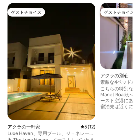
ゲストチョイス
ゲストチョイス
ゲストチョイス
ゲストチョイス
アクラの別荘
素敵な4ベッドルー
こちらの特別な宿泊先
Manet Road
ースト空港にあり
宿泊先は近くに何
計画が簡単です。 
リーな警備員がお
します。 コトカ空
アクラの一軒家
レビュー12件、5つ星中5つ
5 (12)
バルディビーチから
Luxe Haven、専用プール、ジェネレータ
場所にコンビニが
ー、Wi-Fi、テレビ、洗濯機・乾燥機
🌟 The Luxe Haven – イーストレゴンヒル