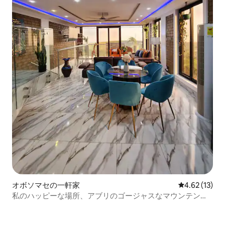
オボソマセの一軒家
レビュー13件
4.62 (13)
私のハッピーな場所、アブリのゴージャスなマウンテンビ
ュー！