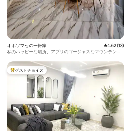
オボソマセの一軒家
レビュー13件
4.62 (13)
私のハッピーな場所、アブリのゴージャスなマウンテンビ
ュー！
ゲストチョイス
大好評のゲストチョイスです。