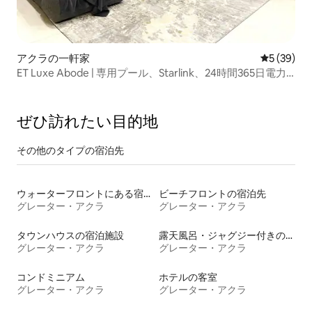
アクラの一軒家
レビュー3
5 (39)
ET Luxe Abode | 専用プール、Starlink、24時間365日電力
供給
ぜひ訪⁠れ⁠た⁠い目⁠的⁠地
その他のタ⁠イ⁠プ⁠の宿⁠泊⁠先
ウォーターフロントにある宿泊施設
ビーチフロントの宿泊先
グレーター・アクラ
グレーター・アクラ
タウンハウスの宿泊施設
露天風呂・ジャグジー付きの宿泊施設
グレーター・アクラ
グレーター・アクラ
コンドミニアム
ホテルの客室
グレーター・アクラ
グレーター・アクラ