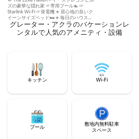
Fi、セキュリティ
ズの豪華な隠れ家 ☞専用プール🏊 ☞
ートテレビ（Netf
Starlink Wi-Fi ☞発電機 ✭ 居心地の良いク
っており、隣に住
イーンサイズベッド🛏️ ✭ 毎日のハウスキ
ーがセキュリティ
グレーター・アクラのバケーションレ
ーピング 🧹 ☞ Netflix、Prime、DSTVが
も兼任しています
視聴できる86インチのスマートテレビ ☞
ンタルで人気のアメニティ・設備
客室内にスマートテレビ ☞ 施設内駐車場
☞ 洗濯機・乾燥機 ☞ 設備・器具のそろっ
たキッチン ☞ エアコン、豪華なリビング
📷 外部カメラと防犯設備 🌍 最高の立地
📍 コトカ国際空港から25～30分 📍 人気
のレストラン、ショッピングセンター、
観光スポットまで10分 👨🏾‍🍳 プライベー
トシェフによる料理体験（オプション）
キッチン
Wi-Fi
敷地内無料駐⁠車
プール
ス⁠ペ⁠ー⁠ス