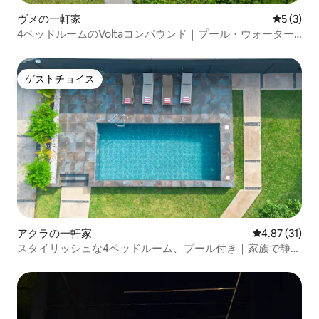
ヴメの一軒家
レビュー
5 (3)
4ベッドルームのVoltaコンパウンド｜プール・ウォーター
フロント・8名様宿泊可能
ゲストチョイス
ゲストチョイス
アクラの一軒家
レビュー31件
4.87 (31)
スタイリッシュな4ベッドルーム、プール付き｜家族で静か
にリラックス