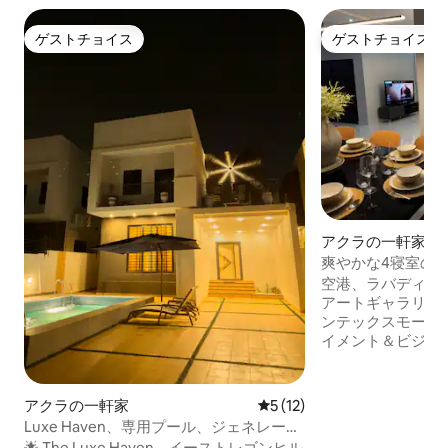
ゲストチョイス
ゲストチョイス
ゲストチョイス
ゲストチョイス
アクラの一軒家
爽やかな4寝室の
8名様、4.5バスル
空港、ラバディビ
アートギャラリー
ンテックスモール
イメント＆ビジネ
から約10分の、モ
ルームのスイート
さい。 家にはエ
アクラの一軒家
レビュー12件、5つ星中5つ
5 (12)
クゼーションの無
Luxe Haven、専用プール、ジェネレータ
66kvaバックアッ
ー、Wi-Fi、テレビ、洗濯機・乾燥機
🌟 The Luxe Haven – イーストレゴンヒル