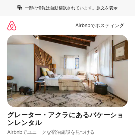
コ
一部の情報は自動翻訳されています。
原文を表示
ン
テ
ン
Airbnbでホスティング
ツ
に
ス
キ
ッ
プ
グレーター・アクラにあるバケーショ
ンレンタル
Airbnbでユニークな宿泊施設を見つける