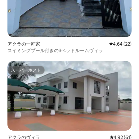
アクラの一軒家
レビュー22件
4.64 (22)
スイミングプール付きの3ベッドルームヴィラ
スーパーホスト
スーパーホスト
アクラのヴィラ
レビュー61件
4.92 (61)