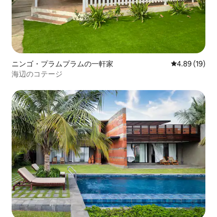
ニンゴ・プラムプラムの一軒家
レビュー19件
4.89 (19)
海辺のコテージ