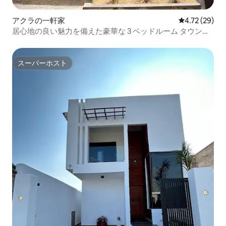
アクラの一軒家
レビュー29件
4.72 (29)
居心地の良い魅力を備えた豪華な 3 ベッドルーム タウンホ
ーム | プライム!
スーパーホスト
スーパーホスト