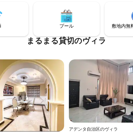
port
Shaq ExpressやRed Carpet Eve
Centre、Haatso、Westland
Haatso Atomic roadにありま
i
プール
敷地内無料駐
まるまる貸切のヴィラ
つ星中5つ星の平均評価
アデンタ自治区のヴィラ