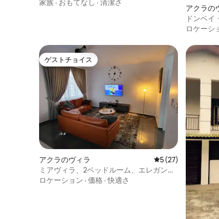
家族
·
おもてなし
·
清潔さ
アクラの
ドンベイ
ロケーシ
ゲストチョイス
ゲストチョイス
アクラのヴィラ
レビュー27件、5
5 (27)
ミアヴィラ、2ベッドルーム、エレガンエ
ンクレーブ
ロケーション
·
価格
·
快適さ