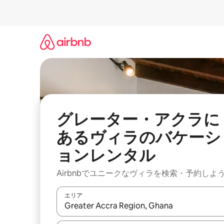
コ
ン
テ
ン
ツ
に
ス
キ
ッ
プ
グレーター・アクラに
あるヴィラのバケーシ
ョンレンタル
Airbnbでユニークなヴィラを検索・予約しよ
エリア
検索結果が表示されたら、上下の矢印キーを使っ