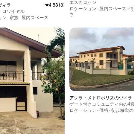
エスカロッジ
ヴィラ
レビュー8件、5つ星中4.88つ星の平均評価
4.88 (8)
ロケーション
·
屋内スペース
·
情
・ロワイヤル
さ
ョン
·
家族
·
屋内スペース
つ星中5つ星の平均評価
アクラ・メトロポリスのヴィラ
ゲート付きコミュニティ内の4
最高のACCビーチ
ロケーション
·
価格
·
徒歩移動の