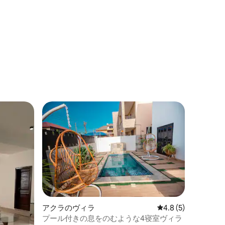
き
アクラのヴィラ
レビュー5件、5つ星
4.8 (5)
プール付きの息をのむような4寝室ヴィラ