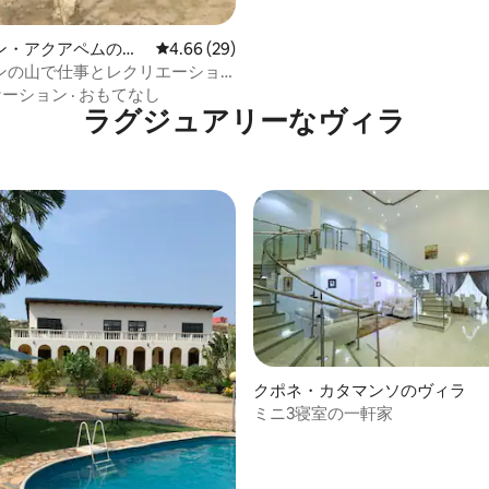
ン・アクアペムのヴ
レビュー29件、5つ星中4.66つ星の平均評価
4.66 (29)
ンの山で仕事とレクリエーショ
むリトリート
ケーション
·
おもてなし
ラグジュアリーなヴィラ
クポネ・カタマンソのヴィラ
ミニ3寝室の一軒家