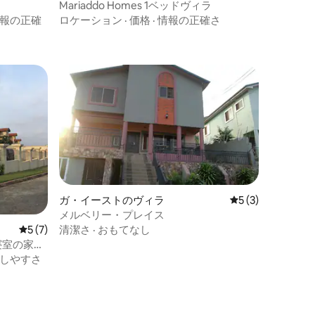
Mariaddo Homes 1ベッドヴィラ
報の正確
ロケーション
·
価格
·
情報の正確さ
ガ・イーストのヴィラ
レビュー3件、5
5 (3)
メルベリー・プレイス
清潔さ
·
おもてなし
レビュー7件、5つ星中5つ星の平均評価
5 (7)
寝室の家、
しやすさ