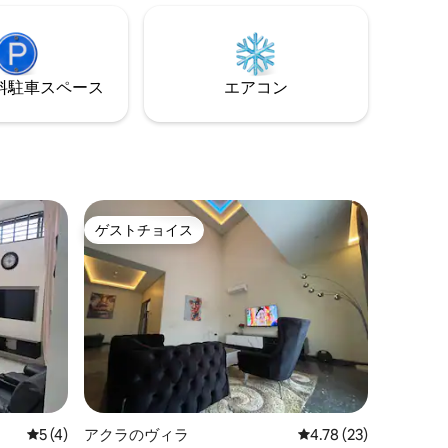
nt
モール、メルコム、KFCから4分 渋滞がな
に近い
ければアクラ国際空港まで37分。ホス
す。
ト：London Eye Luxury Apartments。ガ
ーナ観光局によるアプリ
⁠車ス⁠ペ⁠ー⁠ス
エアコン
ゲストチョイス
ゲストチョイス
レビュー4件、5つ星中5つ星の平均評価
5 (4)
アクラのヴィラ
レビュー23件、5つ星
4.78 (23)