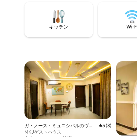
min to air
easy access to an array of Country side
resorts to the eastern corridor e.g The
Royal Senchi Resort, The Shai Hills
Monkey Sanctuary etc.
キッチン
Wi-F
ガ・ノース・ミュニシパルのヴィ
レビュー3件、5
5 (3)
ラ
MKJゲストハウス