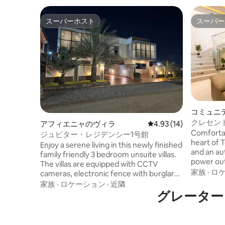
スーパーホスト
スーパー
スーパーホスト
スーパー
コミュニ
のヴィラ
クレセン
アフィエニャのヴィラ
レビュー14件、5つ星中
4.93 (14)
Comfortab
ジュピター・レジデンシー1号館
heart of 
Enjoy a serene living in this newly finished
and an au
family friendly 3 bedroom unsuite villas.
power out
The villas are equipped with CCTV
Bedroom
家族
·
ロ
cameras, electronic fence with burglar
mattresse
alarm systems, burglar proofing on all
家族
·
ロケーション
·
近隣
fully equ
windows and security doors at the front
グレーター
restauran
and rear exits. The location is just about 1
for a convenient
20 to 25 minutes drive to the Tema
motorway • 🛍️ 15 min to Accra Mall • 
Motorway Interchange and provides