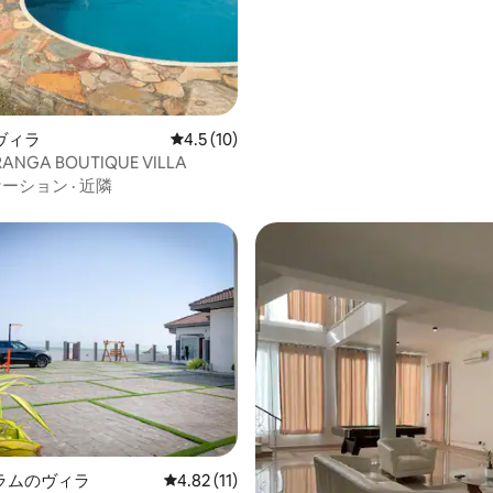
ヴィラ
レビュー10件、5つ星中4.5つ星の平均評価
4.5 (10)
RANGA BOUTIQUE VILLA
ケーション
·
近隣
ラムのヴィラ
レビュー11件、5つ星中4.82つ星の平均評価
4.82 (11)