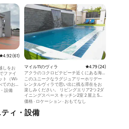
アクラの
広々とし
ングルー
*パーテ
モールか
素晴らし
広々とし
す。単な
家族
·
価
めるご家
者の方に
レビュー61件、5つ星中4.92つ星の平均評価
4.92 (61)
としたプールが
Fi（無制
マイル11のヴィラ
レビュー24件、5つ星
4.79 (24)
越しをお
分 - アチモ
アクラのコクロビテビーチ近くにある海
ョンズ病院から2分 
岸沿いの豪華なヴィラ
ト（Wi-
このユニークなラグジュアリーホリデー
地元のお
すべてのお部
レンタルヴィラで思い出に残る滞在をお
ッドルー
ムスン
楽しみください。 リビングエリア2つ 2ダ
・設備
Netfli
っており、
イニングスペース キッチン2室 2 屋上 5つ
ン
はデジタ
の寝室には専用バスルームが付いていま
価格
·
ロケーション
·
おもてなし
す。 無料Wi-Fi Dstv。 ご要望に応じて車
ニティ・設備
でサポート
をご用意 スタンバイ電源 予備の給水 空港
を備えた
お迎えサービス Bluetoothスピーカー。
UHDスマ
ジャグジーバスタブ1台。 給湯器。 セキュ
リティ。 ビーチから6分 ウェストヒルズ