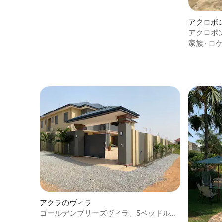
アクロポ
ィラ
アクロポ
ンを楽し
家族
·
ロ
アクラのヴィラ
ゴールデンブリーズヴィラ、5ベッドルー