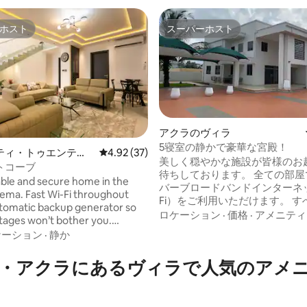
ホスト
スーパーホスト
ホスト
スーパーホスト
アクラのヴィラ
5寝室の静かで豪華な宮殿！
ティ・トゥエンティ
レビュー37件、5つ星中4.92つ星の平均評価
4.92 (37)
美しく穏やかな施設が皆様のお
トコーブ
4.93つ星の平均評価
待ちしております。 全ての部屋でファイ
le and secure home in the
バーブロードバンドインターネッ
Tema. Fast Wi-Fi throughout
Fi）をご利用いただけます。 
tomatic backup generator so
屋にはエアコンと55インチのサ
ロケーション
·
価格
·
アメニティ
ages won’t bother you.
UHD 4Kスマートテレビが備わ
s have memory-foam
ケーション
·
静か
お部屋のエンターテイメントに
s and TVs, and the kitchen is
ルチャンネルがあります。 リビングルー
ipped. Close to markets,
・アクラにあるヴィラで人気のアメ
ムには、BOSEホームシアター
ts, and everything you need
されているデジタルチャンネル
 stay. • 🚗 5 min to
65インチのサムスンカーブ4 K 
✈️ 20
ートテレビがあります。 当宿泊施設は、