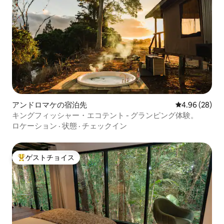
アンドロマケの宿泊先
レビュー28件
4.96 (28)
キングフィッシャー・エコテント - グランピング体験。
ロケーション
·
状態
·
チェックイン
ゲストチョイス
大好評のゲストチョイスです。