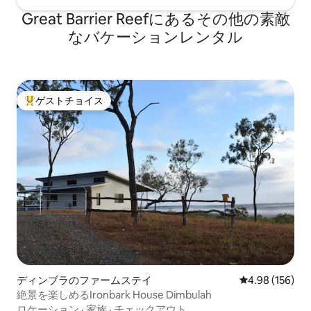
Great Barrier Reefにあるその他の素敵
なバケーションレンタル
ゲストチョイス
大好評のゲストチョイスです。
ディンブラのファームステイ
レビュー156件
4.98 (156)
絶景を楽しめるIronbark House Dimbulah
ロケーション
·
家族
·
チェックアウト