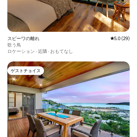
スピーワの離れ
レビュー29
5.0 (29)
歌う鳥
ロケーション
·
近隣
·
おもてなし
ゲストチョイス
ゲストチョイス