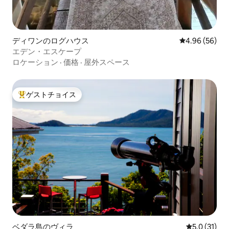
ディワンのログハウス
レビュー56件
4.96 (56)
エデン・エスケープ
ロケーション
·
価格
·
屋外スペース
ゲストチョイス
大好評のゲストチョイスです。
ベダラ島のヴィラ
レビュー31
5.0 (31)