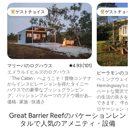
ゲストチョイス
ゲストチョイス
大好評のゲストチョイスです。
大好評のゲストチ
マリーバのログハウス
レビュー101件、5つ星中4.93
4.93 (101)
エメラルドヒルズのログハウス
ピーラモンのコテ
「The Cabin」へようこそ！貨物コンテナ
ヘミングウェイズ
からインスピレーションを得たタイニー
しい田舎の景色。
Hemingway's on
ハウスでの豪華なブッシュグランピン
ベートな贅沢です。 丘の上にあり、
グ。パッションフルーツのブドウ畑があ
の生活の良さを目
る75エーカーの敷地内にあり、バロンバ
価格
·
家族
·
快適さ
できます。 牛が
レーの眺望、オフグリッドのプライバシ
が頭上を飛んでい
ロケーション
·
価
ー、電話の受信が楽しめます。空に開か
Great Barrier Reefのバケーションレン
ころにあります。 インテリアデザイナー
れた屋外シャワーと完全に囲まれた屋外
のFifiによってキ
タルで人気のアメニティ・設備
トイレ。キャビンはボアウォーターを使
女は、この空間で
用しています。ワラビー、カカブラ、在
語を書きました。