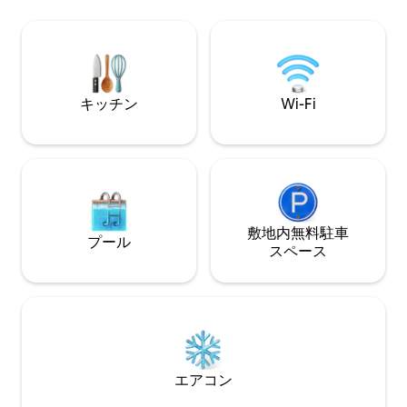
来種の鳥を観察して楽しんでください。
ように、思いやり
星空の下で焚き火。マリーバから15分、
的なコレクション
エメラルドクリークフォールズから2 km
あります。 数日間田舎に逃れて、自分だ
の5 kmの未舗装道路。真のブッシュリビ
けのラブストーリ
ング。
キッチン
Wi-Fi
敷地内無料駐⁠車
プール
ス⁠ペ⁠ー⁠ス
エアコン