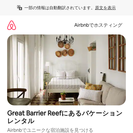
コ
一部の情報は自動翻訳されています。
原文を表示
ン
テ
ン
Airbnbでホスティング
ツ
に
ス
キ
ッ
プ
Great Barrier Reefにあるバケーション
レンタル
Airbnbでユニークな宿泊施設を見つける