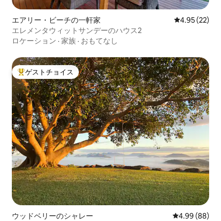
エアリー・ビーチの一軒家
レビュー22件
4.95 (22)
エレメンタウィットサンデーのハウス2
ロケーション
·
家族
·
おもてなし
ゲストチョイス
大好評のゲストチョイスです。
ウッドベリーのシャレー
レビュー88件
4.99 (88)