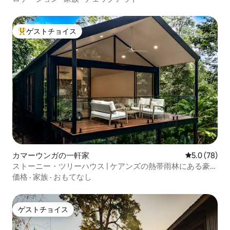
ゲストチョイス
大好評のゲストチョイスです。
カマーウンガの一軒家
レビュー78
5.0 (78)
ストーニー・ツリーハウス | ケアンズの熱帯雨林にある豪華
な隠れ家
価格
·
家族
·
おもてなし
ゲストチョイス
ゲストチョイス