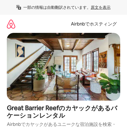
コ
一部の情報は自動翻訳されています。
原文を表示
ン
テ
ン
Airbnbでホスティング
ツ
に
ス
キ
ッ
プ
Great Barrier Reefのカヤックがあるバ
ケーションレンタル
Airbnbでカヤックがあるユニークな宿泊施設を検索・