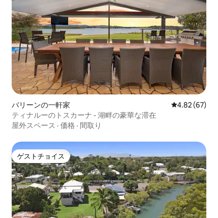
バリーンの一軒家
レビュー67件
4.82 (67)
ティナルーのトスカーナ - 湖畔の豪華な滞在
屋外スペース
·
価格
·
間取り
ゲストチョイス
ゲストチョイス