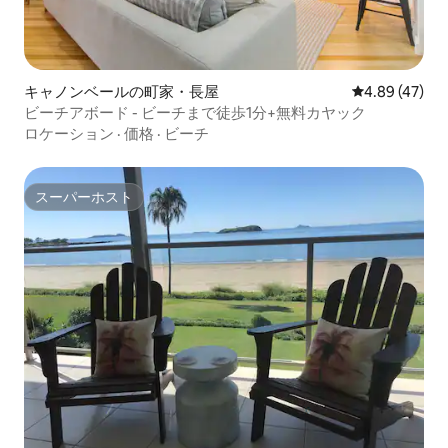
キャノンベールの町家・長屋
レビュー47件
4.89 (47)
ビーチアボード - ビーチまで徒歩1分+無料カヤック
ロケーション
·
価格
·
ビーチ
スーパーホスト
スーパーホスト