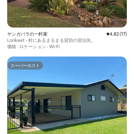
ヤンガバラの一軒家
レビュー17件
4.82 (17)
Lorikeet - 村にあるまるまる貸切の宿泊先。
価格
·
ロケーション
·
Wi-Fi
スーパーホスト
スーパーホスト