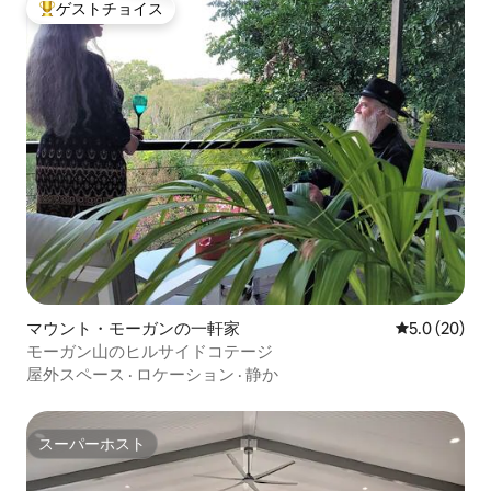
ゲストチョイス
大好評のゲストチョイスです。
マウント・モーガンの一軒家
レビュー20
5.0 (20)
モーガン山のヒルサイドコテージ
屋外スペース
·
ロケーション
·
静か
スーパーホスト
スーパーホスト