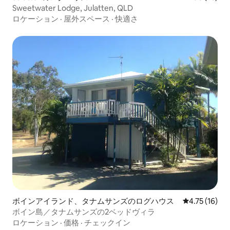
Sweetwater Lodge, Julatten, QLD
ロケーション
·
屋外スペース
·
快適さ
ボインアイランド、タナムサンズのログハウス
レビュー16件
4.75 (16)
ボイン島／タナムサンズの2ベッドヴィラ
ロケーション
·
価格
·
チェックイン