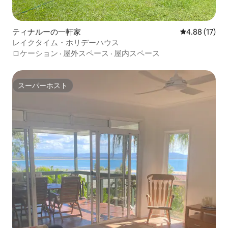
ティナルーの一軒家
レビュー17件
4.88 (17)
レイクタイム・ホリデーハウス
ロケーション
·
屋外スペース
·
屋内スペース
スーパーホスト
スーパーホスト