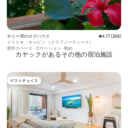
ネリー湾のログハウス
レビュー268件
4.77 (268)
イリリキ・キャビン （クラブノーティーク）
屋外スペース
·
ロケーション
·
眺め
カヤックがあるその他の宿泊施設
ゲストチョイス
ゲストチョイス