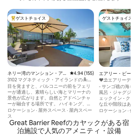
ゲストチョイス
ゲストチョイス
大好評のゲストチョイスです。
ゲストチョイス
ネリー湾のマンション・アパ
レビュー155件、5つ星中4.94
4.94 (155)
エアリー・ビーチ
ート
ョン・アパート
3102 マグネティック・アイランドの🏝素
❤️⛱️エアリーデ
晴らしいオーシャンフロントの豪華なお
⭐5分 フェリー／バス
目を覚ますと、バルコニーの前をフェリ
- サンゴ礁の海を
部屋
ーが通過し、素晴らしい海とマリーナの
風呂・ジャグジー 
景色が広がります。自然とアドベンチャ
ェックイン - クイーンサイズ・ベッド 急
ーが融合する場所です。 ハイキング、シ
な丘や階段はあり
ュノーケリング、ブッシュウォーキン
チでは稀です！！ 
ロケーション
·
屋外スペース
·
屋内スペー
ロケーション
·
価
グ、カヤック、ゴルフ、ローンボウル、
で徒歩10分 日帰り旅行、フェリー、グレ
ス
さらにはヒキガエルレースまで、さまざ
Great Barrier Reefのカヤックがある宿
イハウンドバスが
まなアクティビティをお楽しみくださ
ミナルまで徒歩5分
泊施設で人気のアメニティ・設備
い。 玄関先で岩ウォラビーを見たり、夕
ます。 無料Wi-Fi & Netflix ネスプレッソ