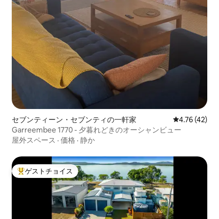
セブンティーン・セブンティの一軒家
レビュー42件
4.76 (42)
Garreembee 1770 - 夕暮れどきのオーシャンビュー
屋外スペース
·
価格
·
静か
ゲストチョイス
大好評のゲストチョイスです。