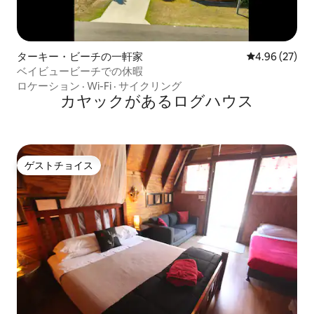
ターキー・ビーチの一軒家
レビュー27件
4.96 (27)
ベイビュービーチでの休暇
ロケーション
·
Wi-Fi
·
サイクリング
カヤックがあるログハウス
ゲストチョイス
ゲストチョイス