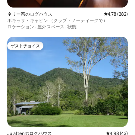
ネリー湾のログハウス
レビュー282件
4.78 (282)
ボキッサ・キャビン （クラブ・ノーティークで）
ロケーション
·
屋外スペース
·
状態
ゲストチョイス
ゲストチョイス
Julattenのログハウス
レビュー43件
4.98 (43)