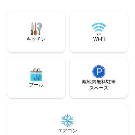
日を満喫したり、タウンズビルのきらめ
マシン！！ 美味
く街の明かりを眺めながらくつろいだり
トラン 敷地内駐車
できます。 無料Wi-Fi と Netflix • プール 4
ートまでエレベーター！ 隣接す
基 • スパ • ジム • お店、カフェ、スーパー
ルームのアパート
マーケットまで徒歩 2 分 🌴 カップル、一
すので、お問い合
人旅、またはのんびり過ごす熱帯での休
暇に最適です 🌴
キッチン
Wi-Fi
敷地内無料駐⁠車
プール
ス⁠ペ⁠ー⁠ス
エアコン