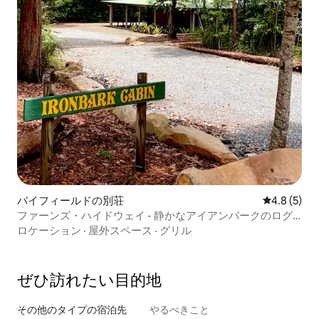
バイフィールドの別荘
レビュー5
4.8 (5)
ファーンズ・ハイドウェイ - 静かなアイアンバークのログ
ハウス
ロケーション
·
屋外スペース
·
グリル
ぜひ訪⁠れ⁠た⁠い目⁠的⁠地
その他のタ⁠イ⁠プ⁠の宿⁠泊⁠先
やるべきこと