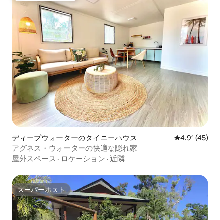
ディープウォーターのタイニーハウス
レビュー45件
4.91 (45)
アグネス・ウォーターの快適な隠れ家
屋外スペース
·
ロケーション
·
近隣
スーパーホスト
スーパーホスト