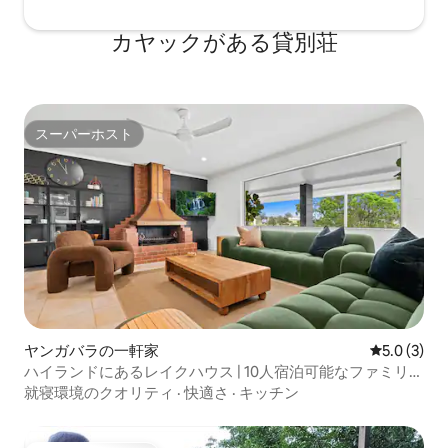
カヤックがある貸別荘
スーパーホスト
スーパーホスト
ヤンガバラの一軒家
レビュー3
5.0 (3)
ハイランドにあるレイクハウス | 10人宿泊可能なファミリー
ホーム
就寝環境のクオリティ
·
快適さ
·
キッチン