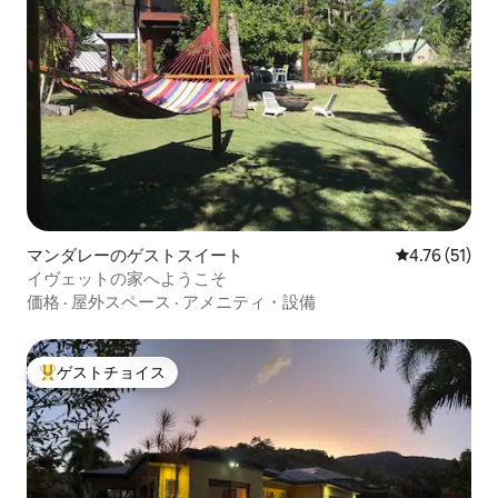
マンダレーのゲストスイート
レビュー51件
4.76 (51)
イヴェットの家へようこそ
価格
·
屋外スペース
·
アメニティ・設備
ゲストチョイス
大好評のゲストチョイスです。