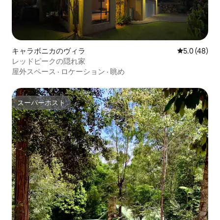
キャラボニカのヴィラ
レビュー48
5.0 (48)
レッドピークの隠れ家
屋外スペース
·
ロケーション
·
眺め
スーパーホスト
スーパーホスト