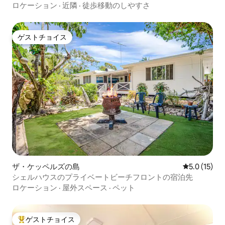
ロケーション
·
近隣
·
徒歩移動のしやすさ
ゲストチョイス
ゲストチョイス
ザ・ケッペルズの島
レビュー15
5.0 (15)
シェルハウスのプライベートビーチフロントの宿泊先
ロケーション
·
屋外スペース
·
ペット
ゲストチョイス
大好評のゲストチョイスです。