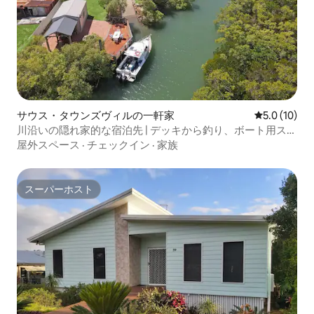
サウス・タウンズヴィルの一軒家
レビュー10
5.0 (10)
川沿いの隠れ家的な宿泊先 | デッキから釣り、ボート用スロ
ープ付き
屋外スペース
·
チェックイン
·
家族
スーパーホスト
スーパーホスト