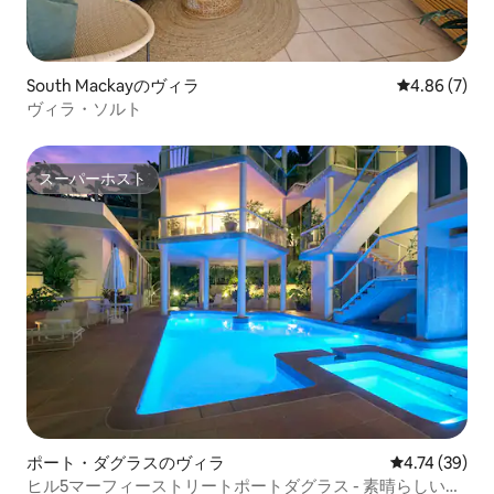
South Mackayのヴィラ
レビュー7件
4.86 (7)
ヴィラ・ソルト
スーパーホスト
スーパーホスト
ポート・ダグラスのヴィラ
レビュー39件
4.74 (39)
ヒル5マーフィーストリートポートダグラス - 素晴らしい眺