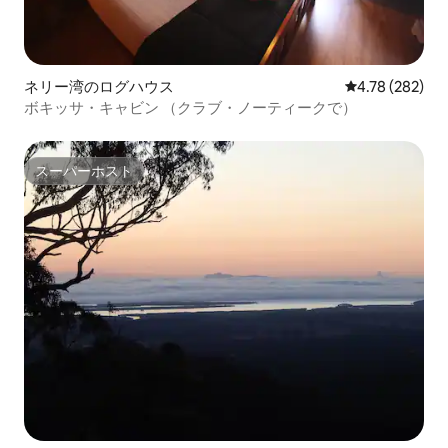
ネリー湾のログハウス
レビュー282件
4.78 (282)
ボキッサ・キャビン （クラブ・ノーティークで）
スーパーホスト
スーパーホスト