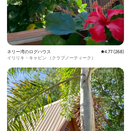
ネリー湾のログハウス
レビュー268件
4.77 (268)
イリリキ・キャビン （クラブノーティーク）