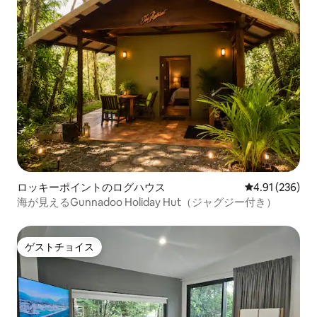
ロッキーポイントのログハウス
レビュー236件
4.91 (236)
海が見えるGunnadoo Holiday Hut（ジャグジー付き）
ゲストチョイス
ゲストチョイス