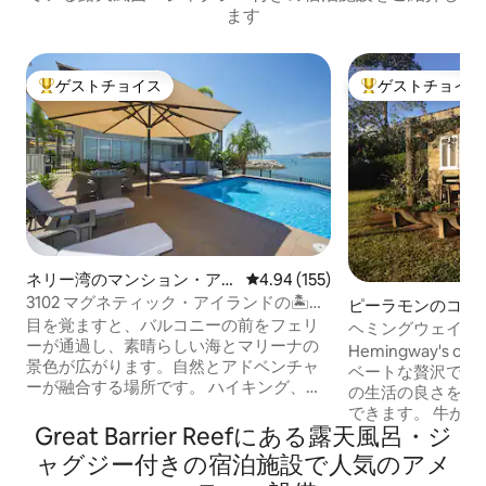
ます
ゲストチョイス
ゲストチョイス
大好評のゲストチョイスです。
大好評のゲストチ
ネリー湾のマンション・アパ
レビュー155件、5つ星中4.94
4.94 (155)
ート
3102 マグネティック・アイランドの🏝素
ピーラモンのコテ
晴らしいオーシャンフロントの豪華なお
目を覚ますと、バルコニーの前をフェリ
ヘミングウェイズ
部屋
ーが通過し、素晴らしい海とマリーナの
しい田舎の景色。
Hemingway's on
景色が広がります。自然とアドベンチャ
ベートな贅沢です。 丘の上にあり、
ーが融合する場所です。 ハイキング、シ
の生活の良さを目
ュノーケリング、ブッシュウォーキン
できます。 牛が
グ、カヤック、ゴルフ、ローンボウル、
Great Barrier Reefにある露天風呂・ジ
が頭上を飛んでい
さらにはヒキガエルレースまで、さまざ
ころにあります。 インテリアデザイナー
ャグジー付きの宿泊施設で人気のアメ
まなアクティビティをお楽しみくださ
のFifiによってキ