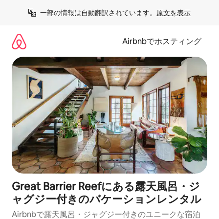
コ
一部の情報は自動翻訳されています。
原文を表示
ン
テ
ン
Airbnbでホスティング
ツ
に
ス
キ
ッ
プ
Great Barrier Reefにある露天風呂・ジ
ャグジー付きのバケーションレンタル
Airbnbで露天風呂・ジャグジー付きのユニークな宿泊