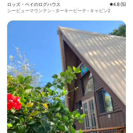
ロッズ・ベイのログハウス
レビュー5
4.8 (5)
シービューマウンテン - ターキービーチ - キャビン2