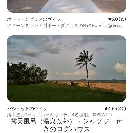
ポート・ダグラスのヴィラ
レビュー15
5.0 (15)
クイーンズランド州ポートダグラスのNYARU Villa @ Sea
Temple
パジェットのヴィラ
レビュー40件
4.65 (40)
海を望む2ベッドルームヴィラ。4名様用。無料Wi-Fi
露天風呂（温泉以外）・ジャグジー付
きのログハウス