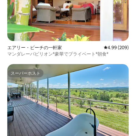
エアリー・ビーチの一軒家
レビュー209件
4.99 (209)
マンダレーパビリオン*豪華でプライベート*朝食*
スーパーホスト
スーパーホスト