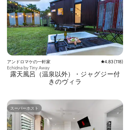
アンドロマケの一軒家
レビュー118件
4.83 (118)
Echidna by Tiny Away
露天風呂（温泉以外）・ジャグジー付
きのヴィラ
スーパーホスト
スーパーホスト