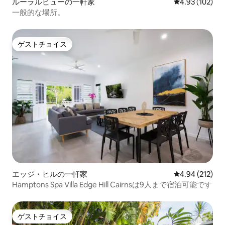
ルーラルビューの一軒家
レビュー102件
4.93 (102)
一般的な場所。
ゲストチョイス
ゲストチョイス
エッジ・ヒルの一軒家
レビュー212件
4.94 (212)
Hamptons Spa Villa Edge Hill Cairnsは9人まで宿泊可能です
ゲストチョイス
ゲストチョイス