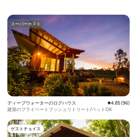
スーパーホスト
スーパーホスト
ディープウォーターのログハウス
レビュー96件
4.85 (96)
建築のプライベートブッシュリトリート/ペットOK
ゲストチョイス
ゲストチョイス