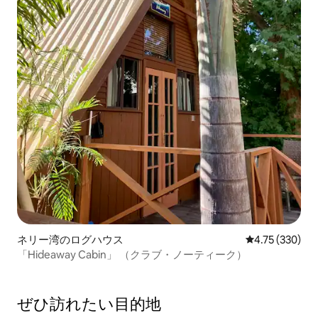
ネリー湾のログハウス
レビュー330件
4.75 (330)
「Hideaway Cabin」 （クラブ・ノーティーク）
ぜひ訪⁠れ⁠た⁠い目⁠的⁠地