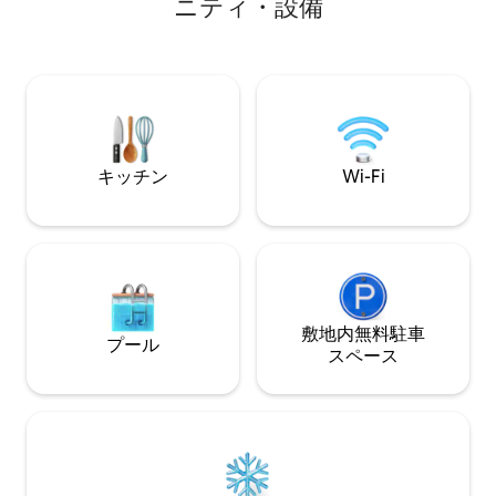
ニティ・設備
い。 玄関先で岩ウォラビーを見たり、夕
女は、この空間で
日を満喫したり、タウンズビルのきらめ
語を書きました。
く街の明かりを眺めながらくつろいだり
ように、思いやり
できます。 無料Wi-Fi と Netflix • プール 4
的なコレクション
基 • スパ • ジム • お店、カフェ、スーパー
あります。 数日間田舎に逃れて、自分だ
マーケットまで徒歩 2 分 🌴 カップル、一
けのラブストーリ
人旅、またはのんびり過ごす熱帯での休
暇に最適です 🌴
キッチン
Wi-Fi
敷地内無料駐⁠車
プール
ス⁠ペ⁠ー⁠ス