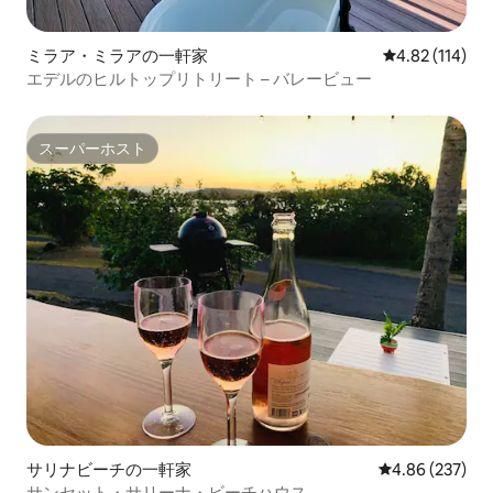
ミラア・ミラアの一軒家
レビュー114件
4.82 (114)
エデルのヒルトップリトリート – バレービュー
スーパーホスト
スーパーホスト
サリナビーチの一軒家
レビュー237件
4.86 (237)
サンセット・サリーナ・ビーチハウス