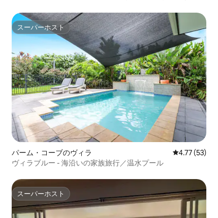
め
スーパーホスト
スーパーホスト
パーム・コーブのヴィラ
レビュー53件
4.77 (53)
ヴィラブルー - 海沿いの家族旅行／温水プール
スーパーホスト
スーパーホスト