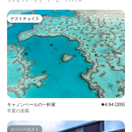
ゲストチョイス
ゲストチョイス
キャノンベールの一軒家
レビュー205件
4.94 (205)
常夏の楽園
スーパーホスト
スーパーホスト