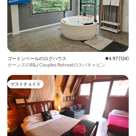
ゴードンベールのログハウス
レビュー124件
4.97 (124)
カーンズのR&J Couples Retreatのスパキャビン
ゲストチョイス
ゲストチョイス