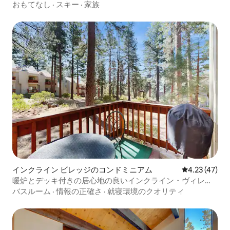
のコンドミニアム
おもてなし
·
スキー
·
家族
インクライン ビレッジのコンドミニアム
レビュー47件
4.23 (47)
暖炉とデッキ付きの居心地の良いインクライン・ヴィレッ
ジの寝室1室
バスルーム
·
情報の正確さ
·
就寝環境のクオリティ