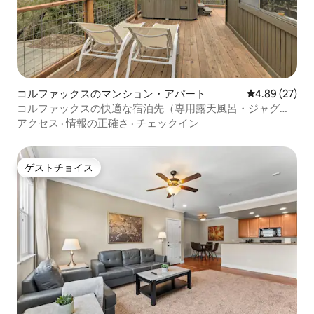
コルファックスのマンション・アパート
レビュー27件
4.89 (27)
コルファックスの快適な宿泊先（専用露天風呂・ジャグジ
ー付き）！
アクセス
·
情報の正確さ
·
チェックイン
ゲストチョイス
ゲストチョイス