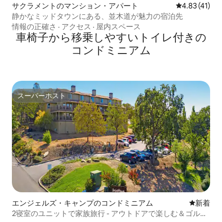
サクラメントのマンション・アパート
レビュー41件
4.83 (41)
静かなミッドタウンにある、並木道が魅力の宿泊先
情報の正確さ
·
アクセス
·
屋内スペース
車椅子から移乗しやすいトイレ付きの
コンドミニアム
スーパーホスト
スーパーホスト
エンジェルズ・キャンプのコンドミニアム
新しい宿
新着
2寝室のユニットで家族旅行 - アウトドアで楽しむ＆ゴル