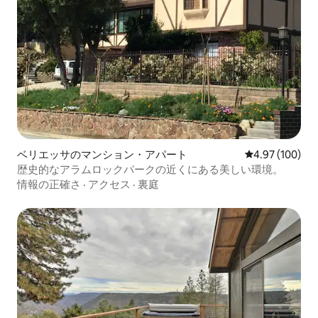
ベリエッサのマンション・アパート
レビュー100件
4.97 (100)
歴史的なアラムロックパークの近くにある美しい環境。
情報の正確さ
·
アクセス
·
裏庭