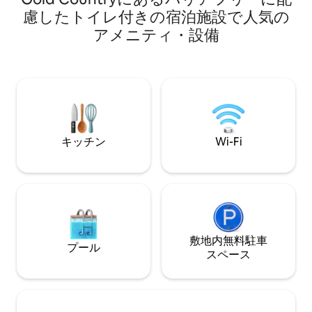
が施された木製ベ
た居心地の良いビストロテーブルでリラ
慮したトイレ付きの宿泊施設で人気の
う。 コテージは完全に改装されました。
ックスしましょう。 建物の住宅所有者組
アメニティ・設備
新しいキングサイ
合によって課された厳しい要件を満たす
し、新しいフルバ
ため、騒音や建物やコンドミニアムの誤
い。 Roku TV
用の可能性に準拠するために、ビデオド
暖炉でリラックス
アベルを追加しました。 サンタナロウで
たキッチンとダイ
より大きなお部屋が必要な場合は、下の
でリラックスできる専用庭
プロフィールをクリックして私のほかの
い玄関がある、一
リスティングをご覧いただくか、こちら
ード式デッドボル
のリンクにアクセスしてください。
ージへの安全な入
www.airbnb.com/rooms/23754461 サン
キッチン
Wi-Fi
もご利用いただけ
タナロウマルゴビル内の、数多くのアッ
しみください。 ゲストのプライバシーは
プグレードが施されたシックなロフト/コ
尊重しますが、ご
ンドミニアム。 全体にモダンなガラスタ
たら、お電話また
イルとカスタムペイント、アップグレー
わせください。 ウィローグレンは、サン
ドされた洗面台付きバスルーム。 静かで
ノゼとシリコンバ
プライベートな夜の休息を提供する豪華
最もホットなエリ
なクイーンサイズのプラットフォームベ
敷地内無料駐⁠車
は2ブロック先で
ッド。 全館にカスタム照明器具を備え、
プール
ス⁠ペ⁠ー⁠ス
行、アンティーク
建物の下にある安全なガレージには無料
サロン、コーヒー
の専用地下駐車スペースが1台分ありま
あります。 安全で明るい路上駐車場がた
す。 この高級マンションは、シリコンバ
くさんあります。
レーで最も人気のあるエリア、サンタ