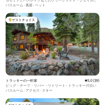
ヨセミテとバスレイク近くのクリークサイド・クエイル・
な時以外はお手をつけません。 サンタナ
ランディング
バスルーム
·
裏庭
·
ペット
ロウは、サンノゼ中心部にある高級屋外
ショッピングモールです。 カジュアルな
ものから高級なものまで、レストランや
ショップがたくさんあり、CineArts映画
ゲストチョイス
大好評のゲストチョイスです。
館、サロンやスパがあり、午後はくつろ
いでおくつろぎいただけます。 高速道路
101、880、高速道路280、17、87へのア
クセスが便利なロケーションです。 主要
空港： • SJC（サンノゼ空港）まで：5.9
マイル/約13分。 • OAK（オークランド国
際空港）へ：37.5マイル/約43分。 •
SFO（サンフランシスコ国際空港）へ：
37.9マイル/約45分 コンベンションセンタ
ー： •サンノゼ・マッケナリー・コンベン
ションセンターから3.7マイル •サンタク
ララコンベンションセンターから7.5マイ
ル • SAPセンター/ HPパビリオンから3マ
トラッキーの一軒家
レビュー39
5.0 (39)
イル •新しいリーバイス・スタジアムから
ビッグ・チーフ・リバー・リトリート - トラッキー川沿い
8.4マイル。 49'ersの本拠地。 サンノゼ
バスルーム
·
アクセス
·
スキー
（およびベイエリアのサウスベイ全体）
の公共交通機関は、主にVTAが提供して
おり、バスとライトレール（近代的な路
面電車）サービスを運営しています。 ま