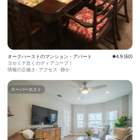
オークハーストのマンション・アパート
レビュー60
4.9 (60)
ヨセミテ近くのディアコーブ！
情報の正確さ
·
アクセス
·
静か
スーパーホスト
スーパーホスト