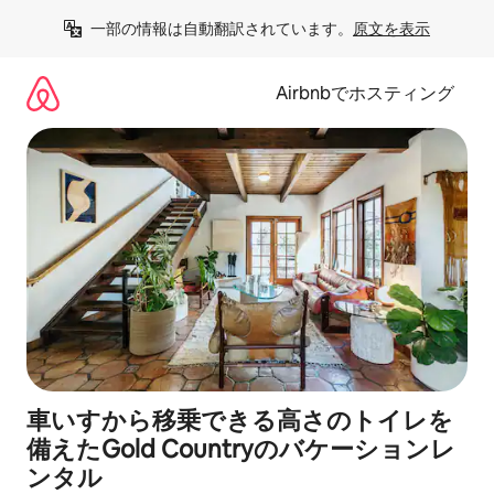
コ
一部の情報は自動翻訳されています。
原文を表示
ン
テ
ン
Airbnbでホスティング
ツ
に
ス
キ
ッ
プ
車いすから移乗できる高さのトイレを
備えたGold Countryのバケーションレ
ンタル