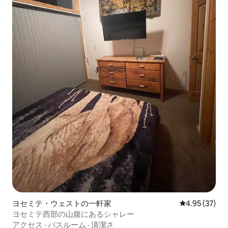
ヨセミテ・ウェストの一軒家
レビュー37件
4.95 (37)
ヨセミテ西部の山腹にあるシャレー
アクセス
·
バスルーム
·
清潔さ