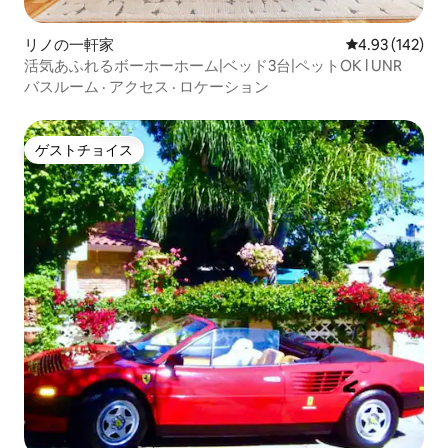
ください。 ゲストが2名のみでベッドが2
台必要な場合は、予約前に料金と手配に
リノの一軒家
レビュー142件
4.93 (142)
ついてご連絡ください。 • 4名様でご予約
活気あふれるボーホーホーム|ベッド3台|ペットOK l UNR
の場合は、ご到着時に高さのあるクイー
ンサイズのエアマットレスをご用意して
バスルーム
·
アクセス
·
ロケーション
おります。 リビングルームに設置されま
すので、写真をご覧ください。 • 65イン
チ高画質テレビにはコムキャストケーブ
ゲストチョイス
ゲストチョイス
ルが無料で付いています。 オンデマンド
は含まれていません • 無料高速Wi-Fiイン
ターネット。 • 無料の地下駐車場1台分。
• 無料のキューリグコーヒーと紅茶。 • ビ
ジネス対応： Wi-Fi、プリンター、紙。 •
セントラルヒーティング／エアコン。ネ
ストサーモスタットコントロール • コン
ドミニアム内に金庫/セキュリティボック
スがあり、便利です。 • 花崗岩のカウン
タートップと主な家電を備えたモダンな
フルサイズのキッチン。 • ユニット内の
洗濯機と乾燥機（洗剤と柔軟剤が含まれ
ています） • 最高の人間観察スポットで
あるThe Rowに面しています。 • ペット
不可 • 禁煙 • 試合を観戦したい方のため
に、サンタナ・ロウに近いリーバイス・