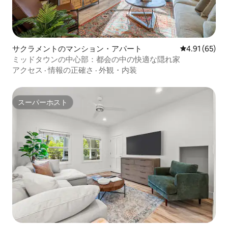
サクラメントのマンション・アパート
レビュー65件
4.91 (65)
ミッドタウンの中心部：都会の中の快適な隠れ家
アクセス
·
情報の正確さ
·
外観・内装
スーパーホスト
スーパーホスト