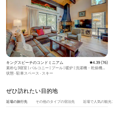
キングスビーチのコンドミニアム
レビュー76件
4.39 (76)
素朴な3寝室 | バルコニー | プール | 暖炉 | 洗濯機・乾燥機付
き
状態
·
駐車スペース
·
スキー
ぜひ訪⁠れ⁠た⁠い目⁠的⁠地
近場の旅行先
その他のタ⁠イ⁠プ⁠の宿⁠泊⁠先
近場で人気の観光