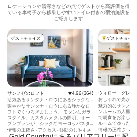
ロケーションや清潔さなどの点でゲストから高評価を得
ている車椅子から移乗しやすいトイレ付きの宿泊施設を
ご紹介します
ゲストチョイス
ゲストチョイス
ゲストチョイス
大好評のゲストチ
ウィロー・グレン
サンノゼのロフト
レビュー364件、5つ星中4.96
4.96 (364)
おしゃれで光がた
活気あるサンタナ・ロウにあるシックな
ロフトでワイン冷蔵庫をいっぱいにしよ
魅力的なサンノゼ
賑やかなサンタナ・ロウにある静かなロ
う
ンルームの人里離
フトでくつろぎましょう。 モダンなガラ
で朝食をお楽しみ
スタイル、カスタムメタルの照明、オー
ルームでゆったり
プンプランが、シックなヨーロッパスタ
の下のアンティー
イルの魅力を備えた落ち着いた光溢れる
情報の正確さ
·
バ
情報の正確さ
·
アクセス
·
移動のしやすさ
がらくつろぎ、ま
空間を演出します。 ヤシの木々に囲まれ
Gold Countryにあるバリアフリーに配