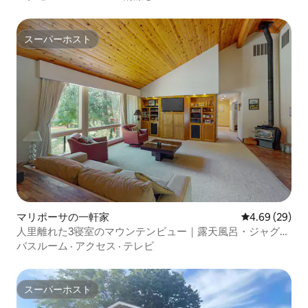
スーパーホスト
スーパーホスト
マリポーサの一軒家
レビュー29件
4.69 (29)
人里離れた3寝室のマウンテンビュー｜露天風呂・ジャグジ
ー
バスルーム
·
アクセス
·
テレビ
スーパーホスト
スーパーホスト