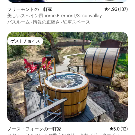
スタジアム。 タクシーとウーバーが利用
フリーモントの一軒家
レビュー137件
4.93 (137)
できます。 • もっと大きなお部屋をお探
美しいスペイン風home.Fremont/Siliconvalley
しなら、サンタナロウの私のほかのリス
バスルーム
·
情報の正確さ
·
駐車スペース
ティングをチェックしてください。リス
ティングはこちらのリンクかプロフィー
ルをクリックしてください。 • その他の
リスティング：
ゲストチョイス
ゲストチョイス
https://abnb.me/J4mK5I4DiL サンタナロ
ウの雰囲気は特別です！ カジュアルなも
のから高級なものまで、エリアにはたく
さんのレストランやショップがありま
す。ここにはいつも何かすることができ
ます。 一方、サロンやスパもありますの
で、ご自分へのご褒美にもなります。 こ
のコンドミニアムから徒歩圏内には、多
くのレストラン、ショップ、エンターテ
イメント施設があります。 車は必要あり
ません。 サンタナ・ロウは高速道路の近
くにあり、通勤も簡単です。 ご滞在中に
ご不明な点やお困りのことがございまし
たら、お電話でいつでも対応いたしま
す。 滞在中に何か必要なことがあれば、
ノース・フォークの一軒家
レビュー12
5.0 (12)
近くで働いています。 ご到着後は、必要