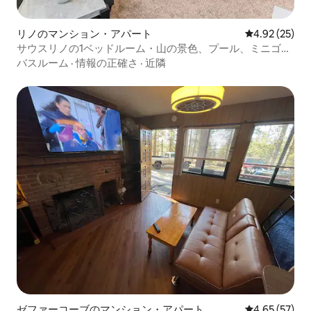
リノのマンション・アパート
レビュー25件
4.92 (25)
サウスリノの1ベッドルーム・山の景色、プール、ミニゴル
フ
バスルーム
·
情報の正確さ
·
近隣
ゼファーコーブのマンション・アパート
レビュー57件
4.65 (57)