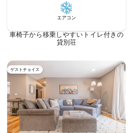
あり、高速道路、
ナ・ロウにあります。 「The Row」は、
ォルニア列車は1
カリフォルニア州サンノゼの高級住宅、
す。 ウィローグレンはサンノゼの趣のあ
ショッピング、ダイニング、エンターテ
るエリアで、魅力
イメントの複合施設です。 すべてが徒歩
エアコン
るダウンタウンの
圏内にあります。 運転する必要はありま
多くの人気レスト
せん。 このコンドミニアムは出張者や家
車椅子から移乗しやすいトイレ付きの
ークショップ、ビ
族旅行に最適です。 ロフトはオープンコ
ヒーハウスなどが
ンセプトのレイアウトで、広々としたク
貸別荘
徒歩ですぐに行け
イーンベッド、スイート内のフルバスル
ーム、クローゼットがあります。 オープ
ンフロアにはフルサイズのキッチンとリ
ビングルームエリアがあります。 ユニッ
ト全体を独り占めできます。 このハイエ
ゲストチョイス
ゲストチョイス
ンドなロフトには、ワールドクラスのバ
ケーションやエグゼクティブの企業レン
タルに求められるアメニティが備わって
います。 • 広いオープンフロアの設備の
整った高級ロフト。約68平方メートル •
クイーンサイズベッド1台とフルバスルー
ム • 3名様でご予約の場合は、到着時にハ
イプロファイルツインXLサイズのエアマ
ットレスをご用意しております。 高級エ
アマットレスで、キッチンカウンターの
隣に設置されていますので、写真をご覧