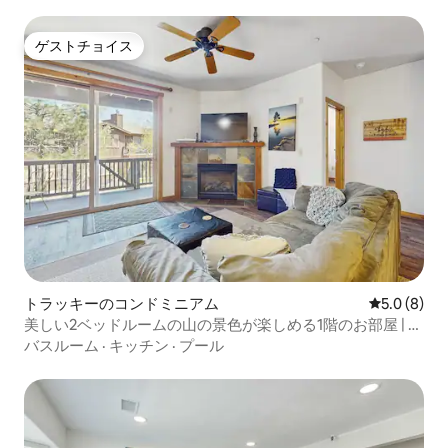
フ！
ゲストチョイス
ゲストチョイス
トラッキーのコンドミニアム
レビュー8
5.0 (8)
美しい2ベッドルームの山の景色が楽しめる1階のお部屋 | デ
ッキ
バスルーム
·
キッチン
·
プール