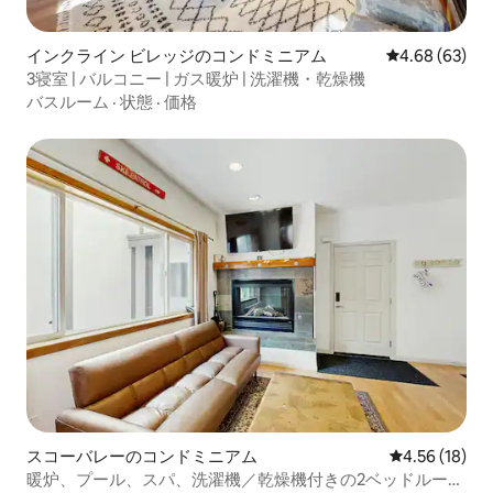
インクライン ビレッジのコンドミニアム
レビュー63件
4.68 (63)
3寝室 | バルコニー | ガス暖炉 | 洗濯機・乾燥機
バスルーム
·
状態
·
価格
スコーバレーのコンドミニアム
レビュー18件
4.56 (18)
暖炉、プール、スパ、洗濯機／乾燥機付きの2ベッドルーム