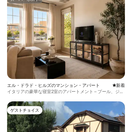
スーパーホスト
エル・ドラド・ヒルズのマンション・アパート
新しい宿
新着
イタリアの豪華な寝室2室のアパートメント – プール、ジ
ム、ゴルフシミュレーター
ゲストチョイス
ゲストチョイス