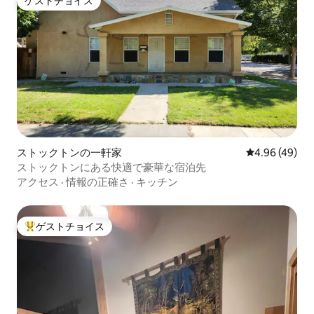
ゲストチョイス
ゲストチョイス
た、カルトレインはサンタクララ郡の一
部で鉄道サービスを提供しています。 ベ
イエリア内ではBARTもご利用いただけま
す。 このコンドミニアムはとても清潔
で、費用をかけずに最新の状態に保たれ
ています。 写真は現在の状態を反映して
おり、驚くことはありません。 このロフ
トはサンタナロウの通りにあり、Kit &
AceとLuLulemonの真上にあります。 窓
からはテスラモーターズ、ストレイツカ
フェ、グッチ、ココラベーカリーが見え
ストックトンの一軒家
レビュー49件
4.96 (49)
ます。 サンタナロウやサンノゼで滞在す
ストックトンにある快適で豪華な宿泊先
るなら、最高のロケーションです。
アクセス
·
情報の正確さ
·
キッチン
ゲストチョイス
大好評のゲストチョイスです。