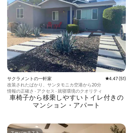
サクラメントの一軒家
レビュー51件
4.47 (51)
改装されたばかり、サンタモニカ空港から20分
情報の正確さ
·
アクセス
·
就寝環境のクオリティ
車椅子から移乗しやすいトイレ付きの
マンション・アパート
スーパーホスト