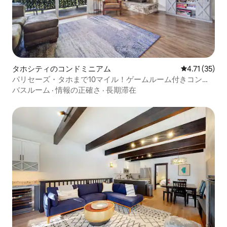
タホシティのコンドミニアム
レビュー35件
4.71 (35)
パリセーズ・タホまで10マイル！ゲームルーム付きコンド
ミニアム
バスルーム
·
情報の正確さ
·
長期滞在