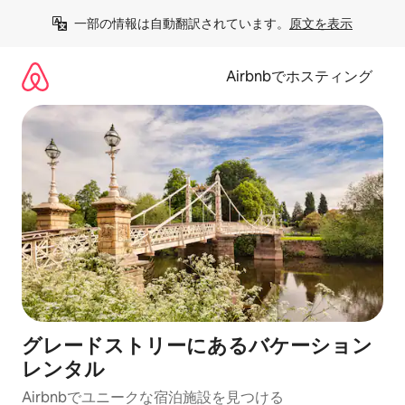
コ
一部の情報は自動翻訳されています。
原文を表示
ン
テ
ン
Airbnbでホスティング
ツ
に
ス
キ
ッ
プ
グレードストリーにあるバケーション
レンタル
Airbnbでユニークな宿泊施設を見つける