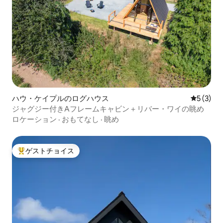
ハウ・ケイプルのログハウス
レビュー
5 (3)
ジャグジー付きAフレームキャビン＋リバー・ワイの眺め
ロケーション
·
おもてなし
·
眺め
ゲストチョイス
大好評のゲストチョイスです。