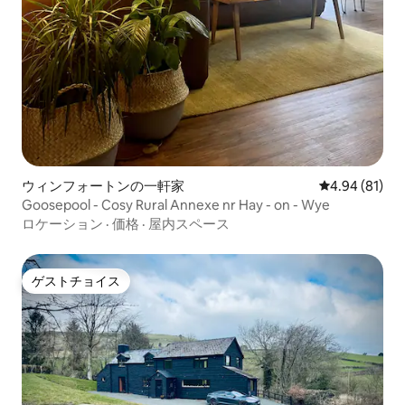
ウィンフォートンの一軒家
レビュー81件
4.94 (81)
Goosepool - Cosy Rural Annexe nr Hay - on - Wye
ロケーション
·
価格
·
屋内スペース
ゲストチョイス
ゲストチョイス