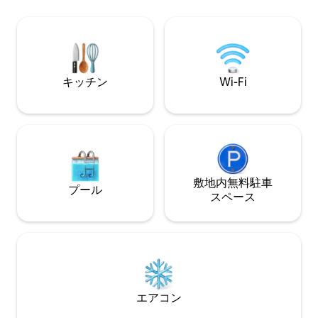
ー、ケトル、テレビ、DVDがあります。
さ、落ち着き、特
敷地内にあります。ヘイオンワイから1.5
がすべてです。注意
マイルの田舎でありながら、年間を通じ
ットアレルギーの
て休暇を楽しめるアクセスの良いエリア
農場の動物のため
です。専用駐車場。犬は歓迎します（条
るために、厳密に
件をご覧ください）
キッチン
Wi-Fi
敷地内無料駐⁠車
プール
ス⁠ペ⁠ー⁠ス
エアコン