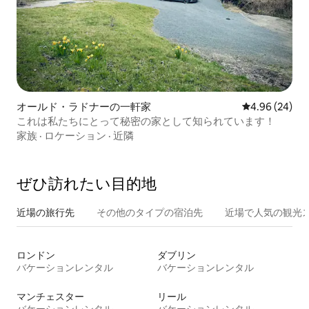
オールド・ラドナーの一軒家
レビュー24件
4.96 (24)
これは私たちにとって秘密の家として知られています！
家族
·
ロケーション
·
近隣
ぜひ訪⁠れ⁠た⁠い目⁠的⁠地
近場の旅行先
その他のタ⁠イ⁠プ⁠の宿⁠泊⁠先
近場で人気の観光
ロンドン
ダブリン
バケーションレンタル
バケーションレンタル
マンチェスター
リール
バケーションレンタル
バケーションレンタル