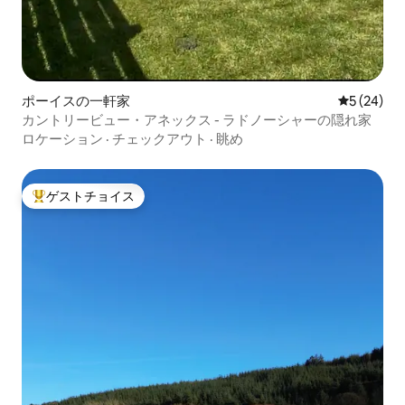
ポーイスの一軒家
レビュー2
5 (24)
カントリービュー・アネックス - ラドノーシャーの隠れ家
ロケーション
·
チェックアウト
·
眺め
ゲストチョイス
大好評のゲストチョイスです。