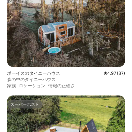
ポーイスのタイニーハウス
レビュー87件
4.97 (87)
森の中のタイニーハウス
家族
·
ロケーション
·
情報の正確さ
スーパーホスト
スーパーホスト