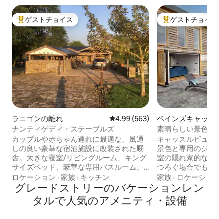
ゲストチョイス
ゲストチョイス
大好評のゲストチョイスです。
大好評のゲストチ
ラニゴンの離れ
レビュー563件、5つ星中4.99
4.99 (563)
ペインズキャッス
ウス
ナンティゲディ・ステーブルズ
素晴らしい景色と
人里離れたロッジ
カップルや赤ちゃん連れに最適な、風通
キャッスルビュー
しの良い豪華な宿泊施設に改装された厩
景色と専用のジャ
舎。大きな寝室/リビングルーム、キング
室の隠れ家的な宿
サイズベッド、豪華な専用バスルーム、
つろぐ場合でも、
タオル、トイレタリー。屋外には快適な
スを片手に過ごす
ロケーション
·
家族
·
キッチン
家族
·
ロケーショ
屋根付きの座席エリア、美しい景色が楽
グレードストリーのバケーションレン
するのに最適な場
しめる調理エリア、暖炉があります。3エ
ルズの田舎で、平
タルで人気のアメニティ・設備
ーカーのパドックが付属しています。 室
散歩、そして共に
内には冷蔵庫、電子レンジ、トースタ
のに理想的です。