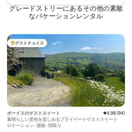
グレードストリーにあるその他の素敵
なバケーションレンタル
ゲストチョイス
大好評のゲストチョイスです。
ポーイスのゲストスイート
レビュー94件
4.98 (94)
素晴らしい景色を楽しめるプライベートゲストスイート
ロケーション
·
価格
·
間取り