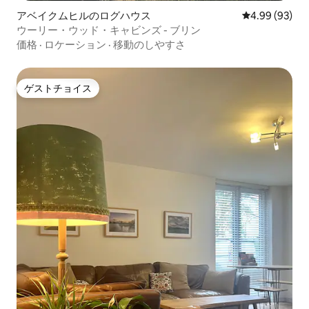
アベイクムヒルのログハウス
レビュー93件
4.99 (93)
ウーリー・ウッド・キャビンズ - ブリン
価格
·
ロケーション
·
移動のしやすさ
ゲストチョイス
ゲストチョイス