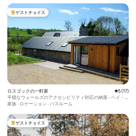
ゲストチョイス
大好評のゲストチョイスです。
ロスゴックの一軒家
レビュー1
5 (17)
平穏なウェールズのアクセシビリティ対応の納屋 - ヘイ・
オン・ワイ近郊
家族
·
ロケーション
·
バスルーム
ゲストチョイス
大好評のゲストチョイスです。