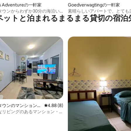
r's Adventureの一軒家
Goedverwagtingの一軒家
タウンからわずか30分の海沿い
素晴らしいアパートで、とても
ペットと泊まれるまるまる貸切の宿泊
宿泊先
タウンのマンション・
レビュー8件、5つ星中4.88つ星の平均評価
4.88 (8)
なリビングのあるマンション・
n