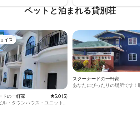
ペットと泊まれる貸別荘
ョイス
ョイス
スクーナードの一軒家
あなたにぴったりの場所です！
いです
ードの一軒家
レビュー5件、5つ星中5.0つ星の平均評価
5.0 (5)
ビル・タウンハウス・ユニット