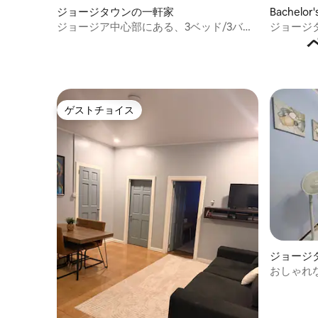
ジョージタウンの一軒家
Bachelo
ジョージア中心部にある、3ベッド/3バス
ジョージ
ルームの豪華な宿泊先です。
の快適な
ゲストチョイス
ゲストチョイス
ジョージ
アパート
おしゃれ
アパートU