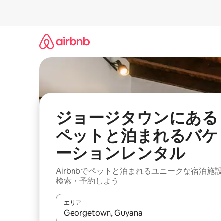
コ
ン
テ
ン
ツ
に
ス
キ
ッ
プ
ジョージタウンにある
ペットと泊まれるバケ
ーションレンタル
Airbnbでペットと泊まれるユニークな宿泊施
検索・予約しよう
エリア
検索結果が表示されたら、上下の矢印キーを使っ