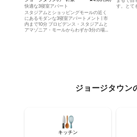
まるで自
す。とて
快適な3寝室アパート
の中心部
スタジアムとショッピングモールの近く
パーやレ
にあるモダンな3寝室アパートメント | 市
市内通話
内まで10分 プロビデンス・スタジアムと
テレビ、Ne
アマゾニア・モールからわずか3分の場所
ィ・設備
にある真新しい3寝室アパートに滞在しま
力ポンプ
しょう。ジョージタウンへのアクセスも
器、洗濯
簡単です。快適さと便利さを求めるご家
コーヒー
族、グループ、イベント参加者のお客様
ター、ブ
に最適な空間です。 この広々としたアパ
どが備わ
ートは、清潔でモダンなデザインが特徴
だけます
で、のんびり滞在するのに必要なものが
すべて揃っています。試合観戦、出張、
短期の休暇など、どのような目的でお越
ジョージタウン
しでも、静かで安全な、あらゆるものに
近い宿泊施設をお楽しみいただけます。
キッチン