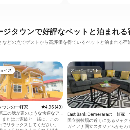
ージタウンで好評なペットと泊まれる
さなどの点でゲストから高評価を得ているペットと泊まれる宿
ョイス
スーパーホスト
ョイス
スーパーホスト
タウンの一軒家
レビュー49件、5つ星中4.96つ星の平均評価
4.96 (49)
 第二の我が家のような快適なア
East Bank Demeraraの一軒家
、またはご家族と一緒に、この
国立競技場の近くにあるジャグ
所でリラックスしてください。
の3ベッドルームのマンション
ガイアナ国立スタジアムからわ
4.83つ星の平均評価