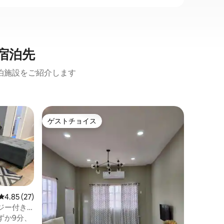
宿泊先
泊施設をご紹介します
ジョージ
ゲストチョイス
スーパ
ゲストチョイス
スーパ
Siso
Siso'
イアナの
祖母が1
タウンの
場、レス
な資源ま
ーで簡単
レビュー27件、5つ星中4.85つ星の平均評価
4.85 (27)
全な住宅
ジー付き
ーなご近
・アパート
ずか9分、
な建築に