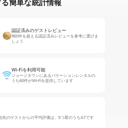
る簡⁠単⁠な統⁠計⁠情⁠報
認証済みのゲ⁠ス⁠ト⁠レ⁠ビ⁠ュ⁠ー
960件を超える認証済みレビューを参考に選びま
しょう
Wi-Fiを利⁠用⁠可⁠能
ジョージタウンにあるバケーションレンタルの
うち60件がWi-Fiを提供しています
先のゲストからの平均評価は、5つ星のうち4.7です