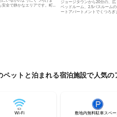
宅にいるかのようにくつろげま
ジョージタウンから20分の、広
も安全で静かなエリアです。町
ベッドルーム、2.5バスルーム
から15分の場所にあります。スー
ートアパートメントでくつろぎ
ストランからは5分です。 無料の
う。ファミリー、ビジネス旅行者
、50インチのスマートケーブル
リケットファンに最適なこのス
tflix、YouTube。アメニテ
シュな宿泊先には、ジャグジー
には、バックアップ発電機、圧
トテレビ、高速Wi-Fi、エアコ
、温水・冷水シャワー、浄水
整ったキッチン、無料駐車場が
機・脱水機、ヘアドライヤー、
います。柔軟なチェックイン、
メーカー、ジューサー、トース
ライバシー、オプションの空港
レンダー、調理器具、圧力鍋な
サービスで、快適で便利な滞在
っており、快適にお過ごしいた
みください。
。
のペットと泊まれる宿泊施設で人気の
Wi-Fi
敷地内無料駐⁠車ス⁠ペ⁠ー