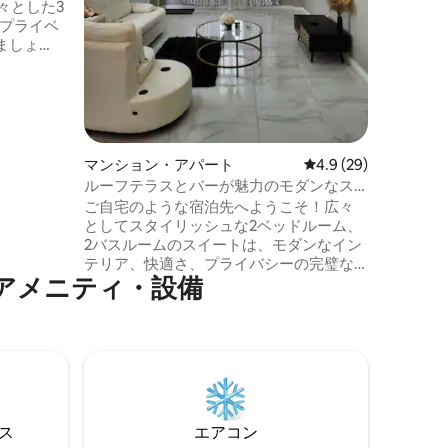
々とした3
を備え、
のプライベ
に必要な
ましょ
、CPLク
タイリッ
、スマー
ン、設備の
備わって
完全なプ
マンション・アパート
レビュー29件、5つ星
4.9 (29)
シャトル
ルーフテラスとバーが魅力のモダンなス
をお楽し
イートルーム（Herstelling）
ご自宅のような宿泊先へようこそ！広々
としてスタイリッシュな2ベッドルーム、
2バスルームのスイートは、モダンなイン
テリア、快適さ、プライバシーの完璧な
アメニティ・設備
融合を提供し、家族連れ、カップル、ビ
ジネス旅行者に最適です。 イーストバン
クのハーシュテティングの静かなエリア
にあります。プロビデンススタジアムか
らわずか10分、ジョージタウンから20分
の場所にあり、観光やイベントへの参
加、通勤にも便利です。 スイートには、
プライベートテラス、敷地内バー、安全
⁠ス
エアコン
な駐車場もあります。