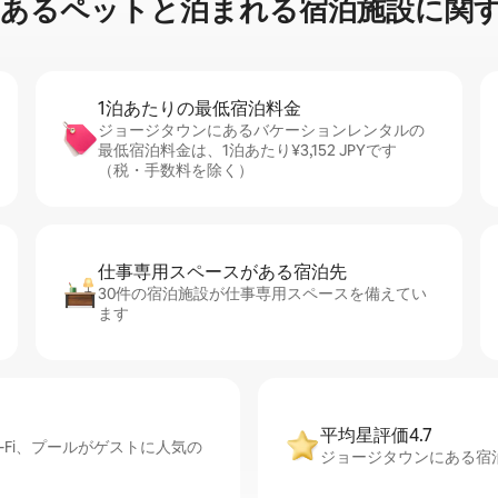
ペ⁠ッ⁠ト⁠と泊⁠ま⁠れ⁠る宿⁠泊⁠施⁠設⁠に関⁠す⁠
1泊あたりの最⁠低⁠宿⁠泊⁠料⁠金
ジョージタウンにあるバケーションレンタルの
最低宿泊料金は、1泊あたり¥3,152 JPYです
（税・手数料を除く）
仕事専用ス⁠ペ⁠ー⁠スがあ⁠る宿⁠泊⁠先
30件の宿泊施設が仕事専用スペースを備えてい
ます
平均星評価4.7
Fi、プールがゲストに人気の
ジョージタウンにある宿泊