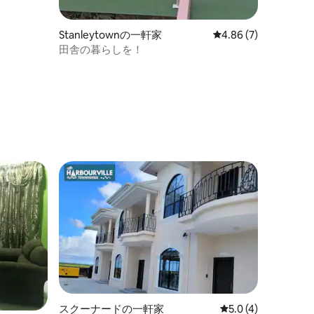
Stanleytownの一軒家
レビュー7件、5つ星中
4.86 (7)
田舎の暮らしを！
スクーナードの一軒家
レビュー4件、5つ星
5.0 (4)