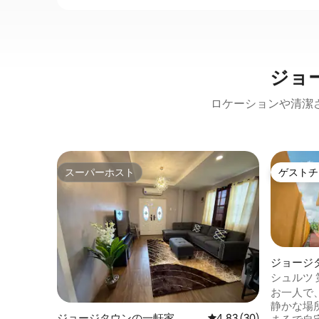
ジョ
ロケーションや清潔
スーパーホスト
ゲストチ
スーパーホスト
ゲストチ
ジョージ
シュルツ
パート
お一人で
静かな場
ジョージタウンの一軒家
レビュー30件、5つ星中
4.83 (30)