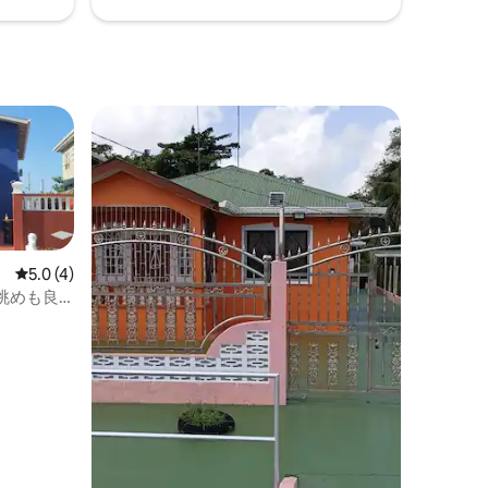
レビュー4件、5つ星中5.0つ星の平均評価
5.0 (4)
眺めも良