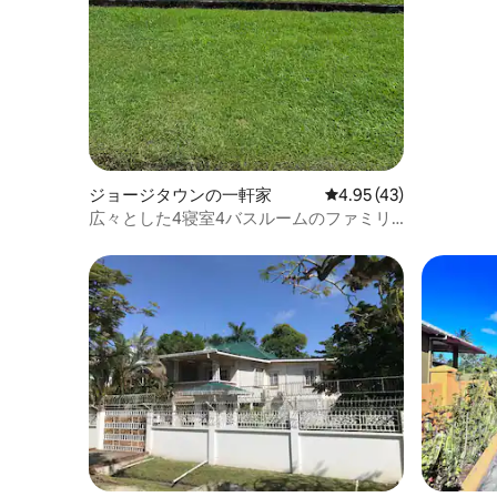
ジョージタウンの一軒家
レビュー43件、5つ星中
4.95 (43)
広々とした4寝室4バスルームのファミリ
ーハウス