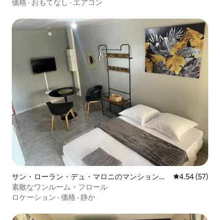
価格
·
おもてなし
·
エアコン
サン・ローラン・デュ・マロニのマンション・
レビュー57件
4.54 (57)
アパート
素敵なワンルーム・フロール
ロケーション
·
価格
·
静か