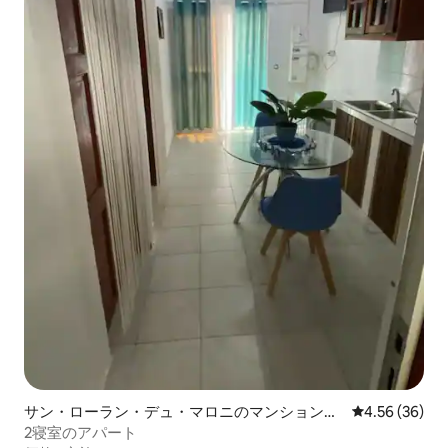
サン・ローラン・デュ・マロニのマンション・
レビュー36件
4.56 (36)
アパート
2寝室のアパート