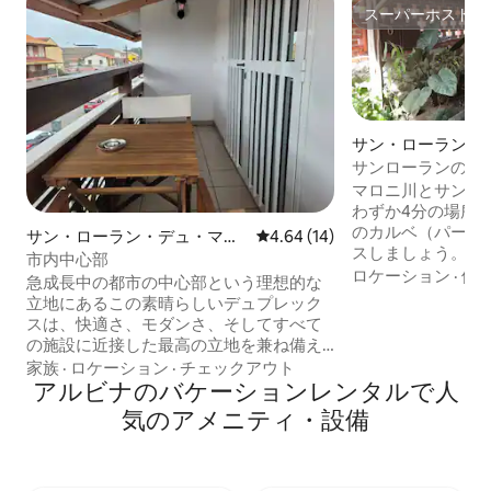
スーパーホスト
スーパーホスト
サン・ローラン・
ニの一軒家
サンローランの歴
マロニ川とサンロ
わずか4分の場所
のカルベ（パーム
サン・ローラン・デュ・マロ
レビュー14件、5つ星中4.64
4.64 (14)
スしましょう。 
ニのマンション・アパート
市内中心部
楽しみいただける
ロケーション
·
価
急成長中の都市の中心部という理想的な
楽しみいただけま
立地にあるこの素晴らしいデュプレック
完備で、おいしい
スは、快適さ、モダンさ、そしてすべて
要なものがすべて
の施設に近接した最高の立地を兼ね備え
Netflixでお気
ています。 居心地が良く、機能的で、設
家族
·
ロケーション
·
チェックアウト
ラックスしてくだ
備が充実しているため、滞在を満喫して
アルビナのバケーションレンタルで人
が、快適な夜をお
いただけることでしょう。 City Center
気のアメニティ・設備
は、12 平方メートルを超える 4 部屋の寝
室、2 部屋の浴室、2 部屋のトイレ、広々
としたオープンキッチン、明るいリビン
グルーム、さらにバルコニー、テラス、