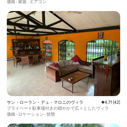
価格
·
家族
·
エアコン
サン・ローラン・デュ・マロニのヴィラ
レビュー42件
4.71 (42)
プライベート駐車場付きの穏やかで広々としたヴィラ
価格
·
ロケーション
·
状態