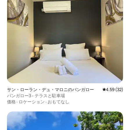
サン・ローラン・デュ・マロニのバンガロー
レビュー32件
4.59 (32)
バンガロー3 - テラスと駐車場
価格
·
ロケーション
·
おもてなし