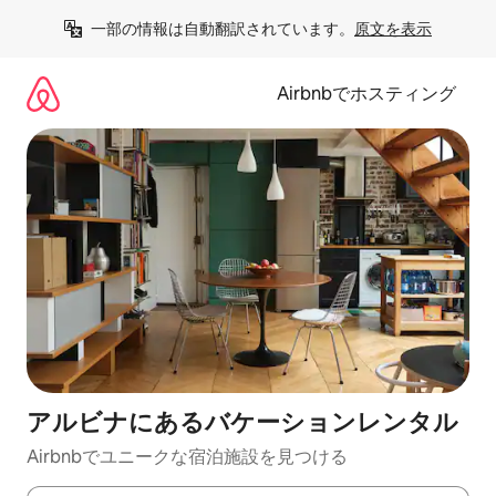
コ
一部の情報は自動翻訳されています。
原文を表示
ン
テ
ン
Airbnbでホスティング
ツ
に
ス
キ
ッ
プ
アルビナにあるバケーションレンタル
Airbnbでユニークな宿泊施設を見つける