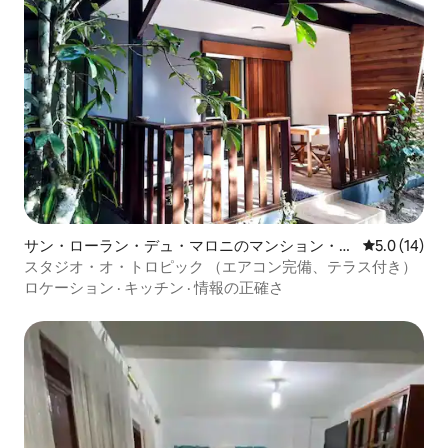
サン・ローラン・デュ・マロニのマンション・ア
レビュー14
5.0 (14)
パート
スタジオ・オ・トロピック （エアコン完備、テラス付き）
ロケーション
·
キッチン
·
情報の正確さ