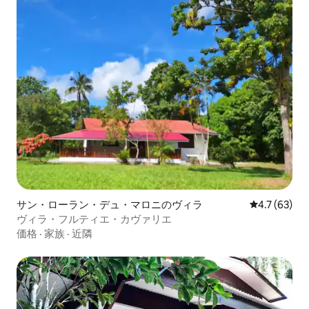
サン・ローラン・デュ・マロニのヴィラ
レビュー63
4.7 (63)
ヴィラ・フルティエ・カヴァリエ
価格
·
家族
·
近隣