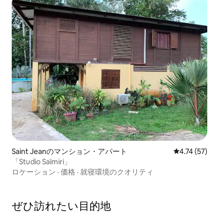
Saint Jeanのマンション・アパート
レビュー57件
4.74 (57)
「Studio Saïmiri」
ロケーション
·
価格
·
就寝環境のクオリティ
ぜひ訪⁠れ⁠た⁠い目⁠的⁠地