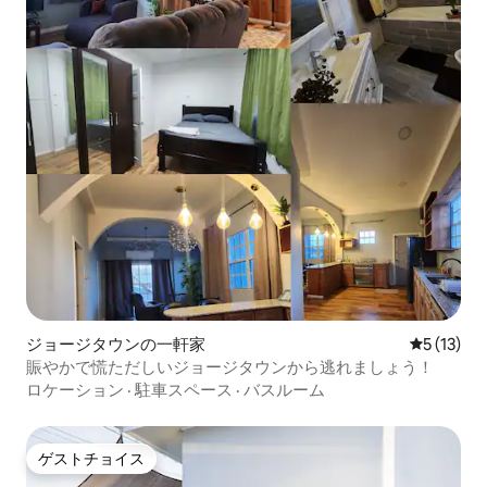
ジョージタウンの一軒家
レビュー1
5 (13)
賑やかで慌ただしいジョージタウンから逃れましょう！
ロケーション
·
駐車スペース
·
バスルーム
ゲストチョイス
ゲストチョイス