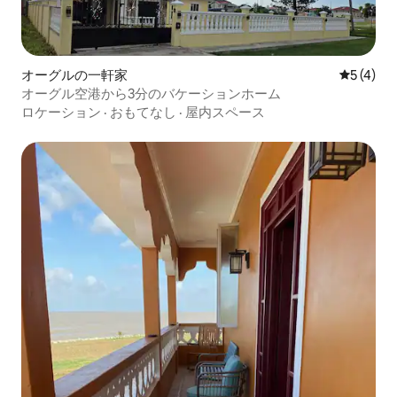
オーグルの一軒家
レビュー
5 (4)
オーグル空港から3分のバケーションホーム
ロケーション
·
おもてなし
·
屋内スペース