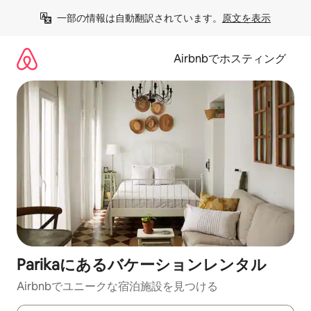
コ
一部の情報は自動翻訳されています。
原文を表示
ン
テ
ン
Airbnbでホスティング
ツ
に
ス
キ
ッ
プ
Parikaにあるバケーションレンタル
Airbnbでユニークな宿泊施設を見つける