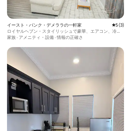
イースト・バンク・デメララの一軒家
レビュー
5 (3)
ロイヤルヘブン・スタイリッシュで豪華、エアコン、冷暖
房
家族
·
アメニティ・設備
·
情報の正確さ