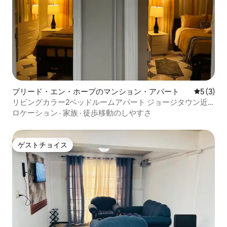
ブリード・エン・ホープのマンション・アパート
レビュー
5 (3)
リビングカラー2ベッドルームアパート ジョージタウン近
く 安全・セキュア
ロケーション
·
家族
·
徒歩移動のしやすさ
ゲストチョイス
ゲストチョイス