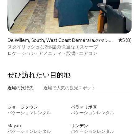
De Willem, South, West Coast Demerara.のマンシ
レビュー
5 (8)
ョン・アパート
スタイリッシュな2部屋の快適なエスケープ
ロケーション
·
アメニティ・設備
·
エアコン
ぜひ訪⁠れ⁠た⁠い目⁠的⁠地
近場の旅行先
近場で人気の観光スポット
ジョージタウン
パラマリボ区
バケーションレンタル
バケーションレンタル
Mayaro
リンデン
バケーションレンタル
バケーションレンタル