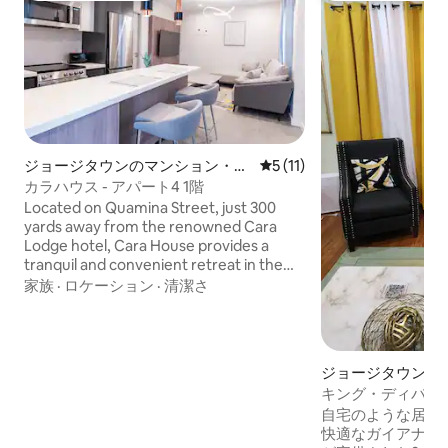
ジョージタウンのマンション・ア
レビュー11件、5つ星中5つ
5 (11)
パート
カラハウス - アパート4 1階
Located on Quamina Street, just 300
yards away from the renowned Cara
Lodge hotel, Cara House provides a
tranquil and convenient retreat in the
vibrant capital city. Our prime location
家族
·
ロケーション
·
清潔さ
ensures easy access to the city's
attractions, business centers, and
cultural landmarks.
ジョージタウンの
ン・アパート
キング・ディバイ
ーデンズ - 2寝室
自宅のような居心
快適なガイアナの