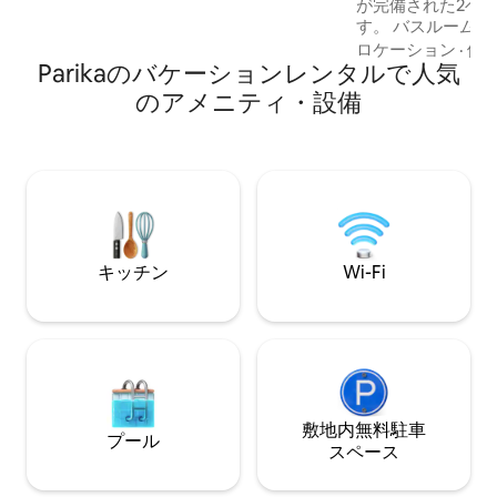
が完備された2ベ
す。 バスルームに隣接するセミマスター
ベッドルーム。 
ロケーション
·
価
Parikaのバケーションレンタルで人気
ンロ、ケトルを備
ンサイズベッド2台
のアメニティ・設備
ーム。お湯と水。
の窓とドアにセキュ
Fi。 イーストバンクデメララのプロビデ
ンスにある開発中
にあります。 ナショナルスタジアム、ア
マゾニアモール、
ム、ラマダホテル
数分です。
キッチン
Wi-Fi
敷地内無料駐⁠車
プール
ス⁠ペ⁠ー⁠ス