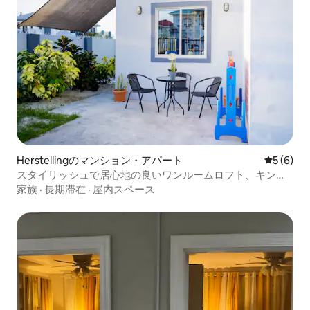
Herstellingのマンション・アパート
レビュー
5 (6)
スタイリッシュで居心地の良いワンルームロフト、キング
サイズベッド1台とクイーンサイズベッド1台付き
家族
·
長期滞在
·
屋内スペース