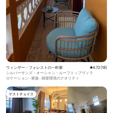
ウィンザー・フォレストの一軒家
レビュー18件
4.72 (18)
シルバーサンズ・オーシャン・ルーフトップヴィラ
ロケーション
·
家族
·
就寝環境のクオリティ
ゲストチョイス
ゲストチョイス