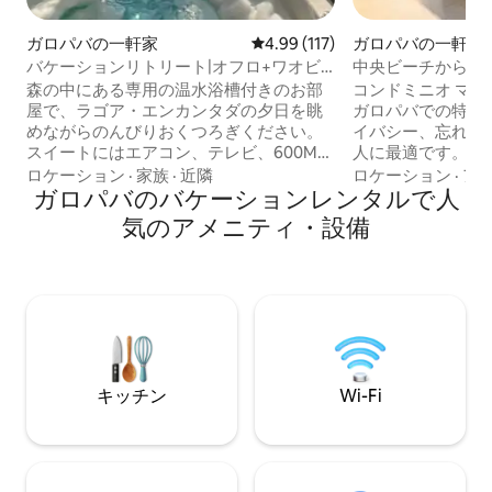
ガロパバの一軒家
レビュー117件、5つ星中4.99
4.99 (117)
ガロパバの一軒家
バケーションリトリート|オフロ+ワオビ
中央ビーチから30
ュー|フェルルジェム
ジーが見える家
森の中にある専用の温水浴槽付きのお部
コンドミニオ マー
屋で、ラゴア・エンカンタダの夕日を眺
ガロパバでの特別
めながらのんびりおくつろぎください。
イバシー、忘れら
スイートにはエアコン、テレビ、600MB
人に最適です。こ
のWi-Fiが備わっています。 暖かいお風呂
間、スパのある屋
ロケーション
·
家族
·
近隣
ロケーション
·
ア
とジャグジー。 キオスクにはグルメスペ
ガロパバのバケーションレンタルで人
エリアがあり、海
ースが完備されています。 スイートルー
ションにあります。 🌴 閉鎖型コンド
気のアメニティ・設備
ムは2部屋あり、1部屋はダブルベッド1
アム 🧖 ジャグジ
台、もう1部屋はダブルベッド2台です。
る屋上 🚗 プライベ
個別には貸し出しておりません。 ビーチ
パバのビーチや自然の近く 
とダウンタウンに近い。 ビーチへは遊歩
れた環境でリラッ
道または専用階段でアクセスできます。
ープに最適です。
体と魂にとって素晴らしい運動になりま
す。
キッチン
Wi-Fi