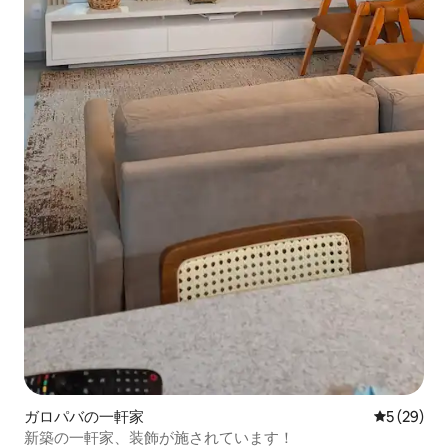
ガロパバの一軒家
レビュー2
5 (29)
新築の一軒家、装飾が施されています！