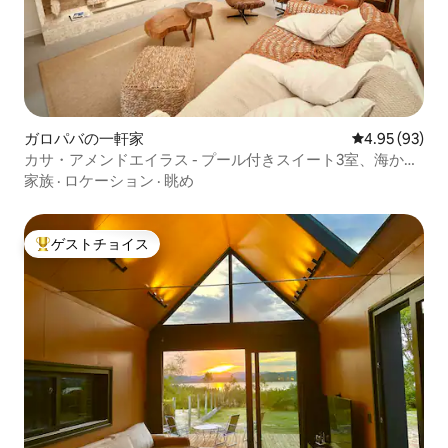
ガロパバの一軒家
レビュー93件
4.95 (93)
カサ・アメンドエイラス - プール付きスイート3室、海から
50m
家族
·
ロケーション
·
眺め
ゲストチョイス
大好評のゲストチョイスです。