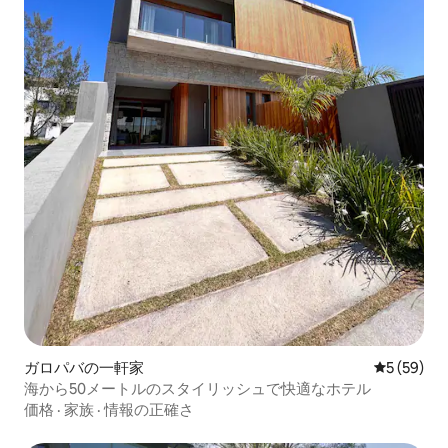
ガロパバの一軒家
レビュー5
5 (59)
海から50メートルのスタイリッシュで快適なホテル
価格
·
家族
·
情報の正確さ