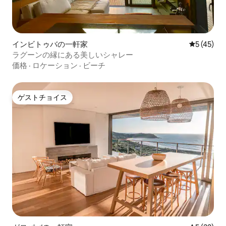
インビトゥバの一軒家
レビュー4
5 (45)
ラグーンの縁にある美しいシャレー
価格
·
ロケーション
·
ビーチ
ゲストチョイス
ゲストチョイス