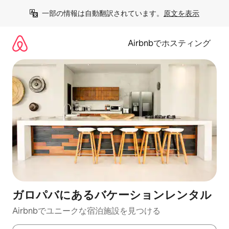
コ
一部の情報は自動翻訳されています。
原文を表示
ン
テ
ン
Airbnbでホスティング
ツ
に
ス
キ
ッ
プ
ガロパバにあるバケーションレンタル
Airbnbでユニークな宿泊施設を見つける