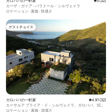
ガロパバの一軒家
レビュー3
5 (32)
カーザ・ガイア - パラドール・シルヴェイラ
ロケーション
·
家族
·
快適さ
ゲストチョイス
ゲストチョイス
ガロパバの一軒家
レビュー32件
4.91 (32)
カーサルア プライア・ド・シルヴェイラ、ガロパバ、SC。
ロケーション
·
家族
·
清潔さ