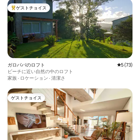
ゲストチョイス
大好評のゲストチョイスです。
ガロパバのロフト
レビュー7
5 (73)
ビーチに近い自然の中のロフト
家族
·
ロケーション
·
清潔さ
ゲストチョイス
ゲストチョイス