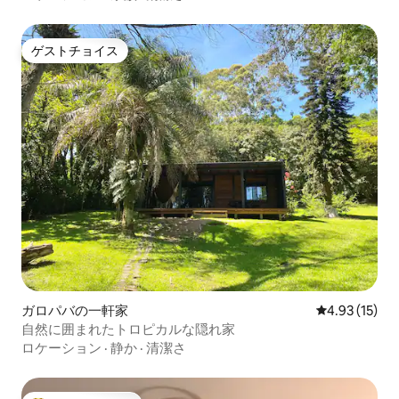
ゲストチョイス
ゲストチョイス
ガロパバの一軒家
レビュー15件
4.93 (15)
自然に囲まれたトロピカルな隠れ家
ロケーション
·
静か
·
清潔さ