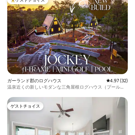
ゲストチョイス
大好評のゲストチョイスです。
ガーランド郡のログハウス
レビュー32件
4.97 (32)
温泉近くの新しいモダンな三角屋根ログハウス（プール付
き）
ゲストチョイス
ゲストチョイス