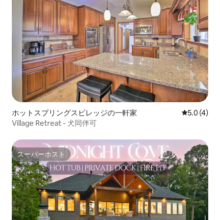
ホットスプリングスビレッジの一軒家
レビュー4
5.0 (4)
Village Retreat - 犬同伴可
スーパーホスト
スーパーホスト