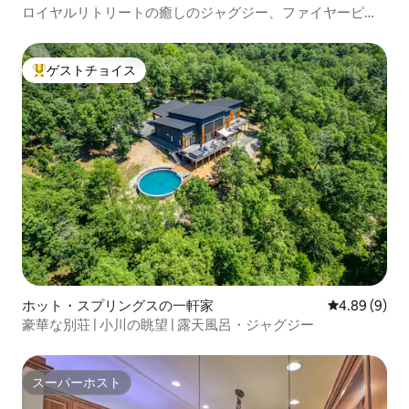
ロイヤルリトリートの癒しのジャグジー、ファイヤーピッ
ト、プレイグラウンド
ゲストチョイス
大好評のゲストチョイスです。
ホット・スプリングスの一軒家
レビュー9件
4.89 (9)
豪華な別荘 | 小川の眺望 | 露天風呂・ジャグジー
スーパーホスト
スーパーホスト