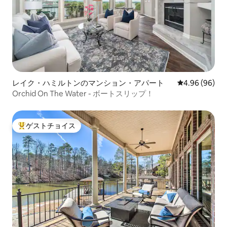
レイク・ハミルトンのマンション・アパート
レビュー96件
4.96 (96)
Orchid On The Water - ボートスリップ！
ゲストチョイス
大好評のゲストチョイスです。