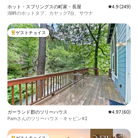
ホット・スプリングスの町家・長屋
レビュー249
4.9 (249)
湖畔のホットタブ、カヤック7台、サウナ
ゲストチョイス
大好評のゲストチョイスです。
ガーランド郡のツリーハウス
レビュー60件
4.97 (60)
Pamさんのツリーハウス・キャビン#2