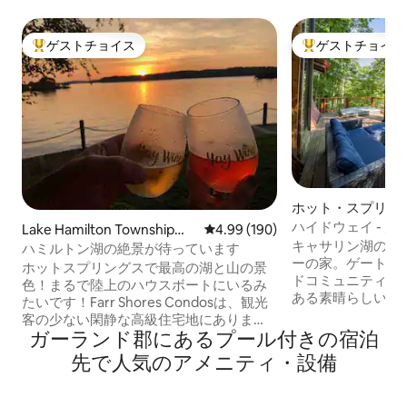
ゲストチョイス
ゲストチョイス
大好評のゲストチョイスです。
大好評のゲストチ
ホット・スプリン
軒家
ハイドウェイ - 
Lake Hamilton Townshipの
レビュー190件、5つ星中4.99
4.99 (190)
所
キャサリン湖の丘
コンドミニアム
ハミルトン湖の絶景が待っています
ーの家。ゲート付
ホットスプリングスで最高の湖と山の景
ドコミュニティの
色！まるで陸上のハウスボートにいるみ
ある素晴らしいロ
たいです！Farr Shores Condosは、観光
コース、プール、
客の少ない閑静な高級住宅地にありま
ルコートなどのア
ガーランド郡にあるプール付きの宿泊
す。デッキで景色を楽しんだり、U Tube
だけます！食品や
TVでスポーツや地元のテレビ番組をすべ
先で人気のアメニティ・設備
リストアが正面ゲ
て観たりして一日を過ごしてください。
人里離れたが広々
デッキにあるLazboyリクライニングチェ
なバックデッキに
アで、最高の景色を眺めながら夕日をお