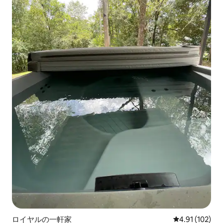
ロイヤルの一軒家
レビュー102件
4.91 (102)