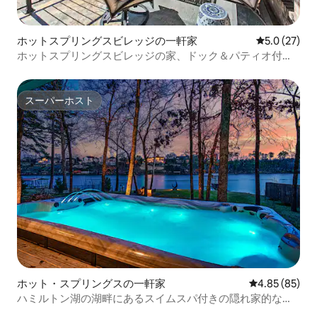
ホットスプリングスビレッジの一軒家
レビュー27
5.0 (27)
ホットスプリングスビレッジの家、ドック＆パティオ付
き！
スーパーホスト
スーパーホスト
ホット・スプリングスの一軒家
レビュー85件
4.85 (85)
ハミルトン湖の湖畔にあるスイムスパ付きの隠れ家的な宿
泊先！