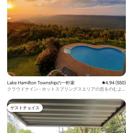
Lake Hamilton Townshipの一軒家
レビュー550件
4.94 (550)
クラウドナイン - ホットスプリングスエリアの息をのむよ
うな景色
ゲストチョイス
ゲストチョイス