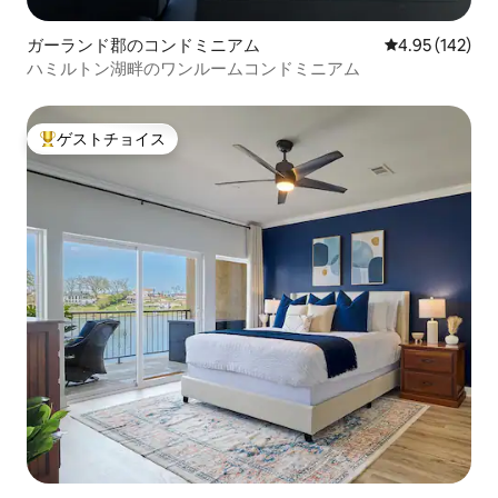
ガーランド郡のコンドミニアム
レビュー142件
4.95 (142)
ハミルトン湖畔のワンルームコンドミニアム
ゲストチョイス
大好評のゲストチョイスです。