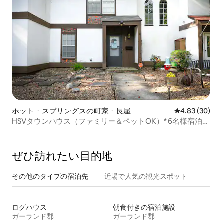
ホット・スプリングスの町家・長屋
レビュー30件
4.83 (30)
HSVタウンハウス（ファミリー＆ペットOK）* 6名様宿泊可
能
ぜひ訪⁠れ⁠た⁠い目⁠的⁠地
その他のタ⁠イ⁠プ⁠の宿⁠泊⁠先
近場で人気の観光スポット
ログハウス
朝食付きの宿泊施設
ガーランド郡
ガーランド郡