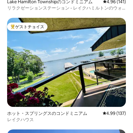
Lake Hamilton Townshipのコンドミニアム
レビュー141件
4.96 (141)
リラクゼーションステーション - レイクハミルトンのウォ
ーターフロントコンドミニアム
ゲストチョイス
大好評のゲストチョイスです。
ホット・スプリングスのコンドミニアム
レビュー137件
4.99 (137)
レイクハウス