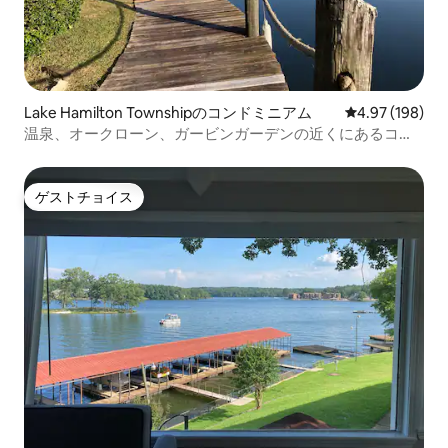
Lake Hamilton Townshipのコンドミニアム
レビュー198件
4.97 (198)
温泉、オークローン、ガービンガーデンの近くにあるコン
ドミニアム
ゲストチョイス
ゲストチョイス