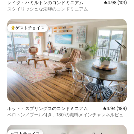
レイク・ハミルトンのコンドミニアム
レビュー101件
4.98 (101)
スタイリッシュな湖畔のコンドミニアム
ゲストチョイス
大好評のゲストチョイスです。
ホット・スプリングスのコンドミニアム
レビュー189件
4.94 (189)
ペロトン／プール付き、180°の湖畔メインチャンネルビュ
ー
ゲストチョイス