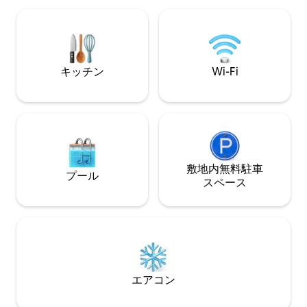
リラックスして湖
楽しみください。ダウンタウンまで車で
できます！ キャサリン州立公園に近く、
わずか10分で、あらゆるアクティビティ
カヤックを借りた
を楽しめますが、リラックスするには十
を楽しめます！ホ
分な距離です！ガーバンガーデンズまで2
ップタウンまでわ
マイル/ダウンタウンまで9マイル/オーク
キッチン
Wi-Fi
が待っています！
ローンまで6マイル。2026年7月に新しい
Saatvaのキングサイズベッドを設置！
敷地内無料駐⁠車
プール
ス⁠ペ⁠ー⁠ス
エアコン