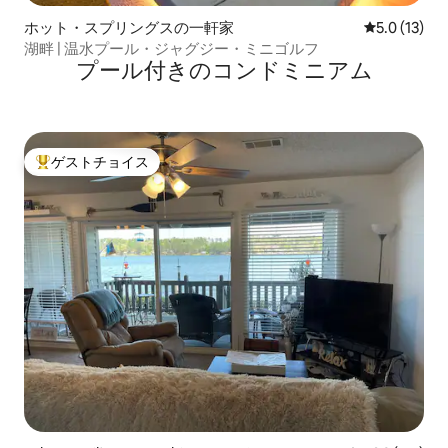
ホット・スプリングスの一軒家
レビュー13
5.0 (13)
湖畔 | 温水プール・ジャグジー・ミニゴルフ
プール付きのコンドミニアム
ゲストチョイス
大好評のゲストチョイスです。