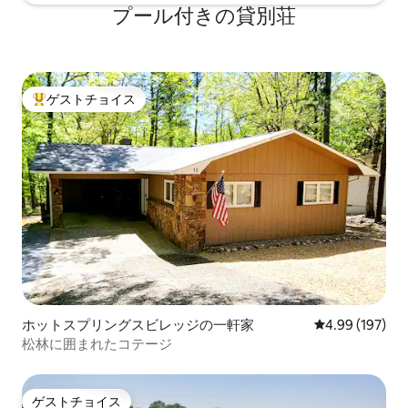
プール付きの貸別荘
ゲストチョイス
大好評のゲストチョイスです。
ホットスプリングスビレッジの一軒家
レビュー197件
4.99 (197)
松林に囲まれたコテージ
ゲストチョイス