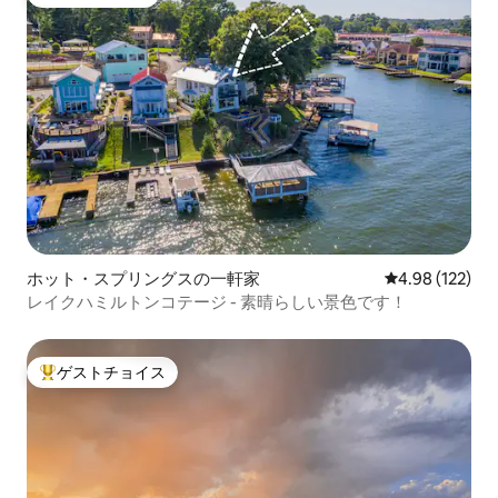
ゲストチョイス
ホット・スプリングスの一軒家
レビュー122件
4.98 (122)
レイクハミルトンコテージ - 素晴らしい景色です！
ゲストチョイス
大好評のゲストチョイスです。