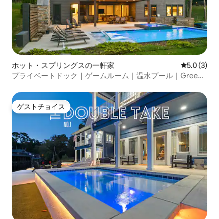
ホット・スプリングスの一軒家
レビュー3
5.0 (3)
プライベートドック｜ゲームルーム｜温水プール｜Green
Eggグリル
ゲストチョイス
ゲストチョイス