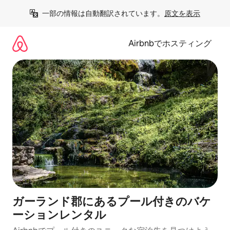
コ
一部の情報は自動翻訳されています。
原文を表示
ン
テ
ン
Airbnbでホスティング
ツ
に
ス
キ
ッ
プ
ガーランド郡にあるプール付きのバケ
ーションレンタル