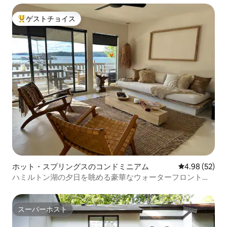
ゲストチョイス
大好評のゲストチョイスです。
ホット・スプリングスのコンドミニアム
レビュー52件
4.98 (52)
ハミルトン湖の夕日を眺める豪華なウォーターフロントの
コンドミニアム
スーパーホスト
スーパーホスト