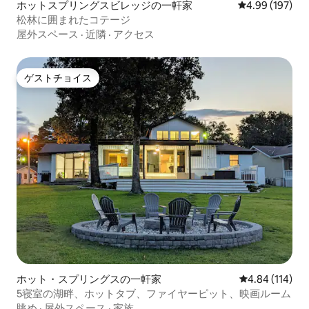
ホットスプリングスビレッジの一軒家
レビュー197件
4.99 (197)
松林に囲まれたコテージ
屋外スペース
·
近隣
·
アクセス
ゲストチョイス
ゲストチョイス
ホット・スプリングスの一軒家
レビュー114件
4.84 (114)
5寝室の湖畔、ホットタブ、ファイヤーピット、映画ルーム
眺め
·
屋外スペース
·
家族