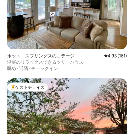
ホット・スプリングスのコテージ
レビュー161件
4.93 (161)
湖畔のリラックスできるツリーハウス
眺め
·
近隣
·
チェックイン
ゲストチョイス
大好評のゲストチョイスです。