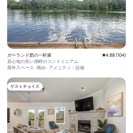
ガーランド郡の一軒家
レビュー104件
4.88 (104)
居心地の良い湖畔のコンドミニアム
屋外スペース
·
眺め
·
アメニティ・設備
ゲストチョイス
ゲストチョイス