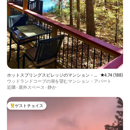
ホットスプリングスビレッジのマンション・ア
レビュー188件
4.74 (188)
パート
ウッドランドコーブの湖を望むマンション・アパート
近隣
·
屋外スペース
·
静か
ゲストチョイス
大好評のゲストチョイスです。