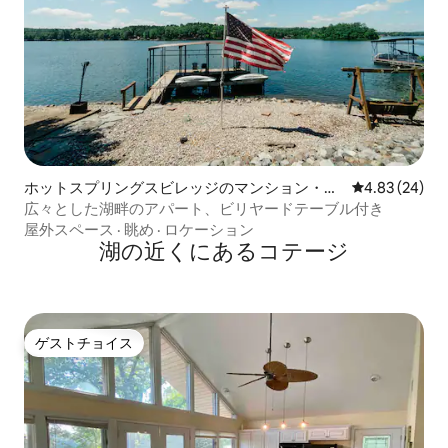
ホットスプリングスビレッジのマンション・ア
レビュー24件
4.83 (24)
パート
広々とした湖畔のアパート、ビリヤードテーブル付き
屋外スペース
·
眺め
·
ロケーション
湖の近くにあるコテージ
ゲストチョイス
ゲストチョイス