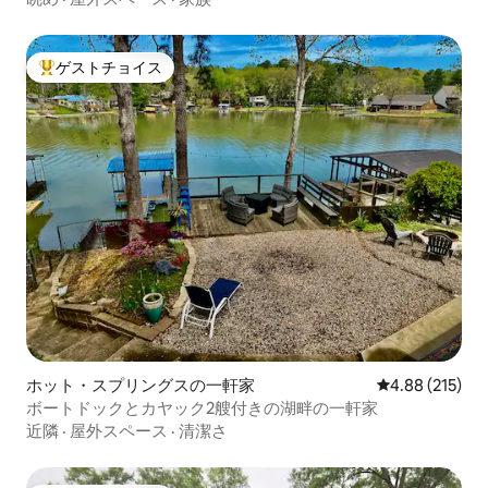
ゲストチョイス
大好評のゲストチョイスです。
ホット・スプリングスの一軒家
レビュー215件
4.88 (215)
ボートドックとカヤック2艘付きの湖畔の一軒家
近隣
·
屋外スペース
·
清潔さ