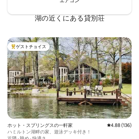
エアコン
湖の近くにある貸別荘
ゲストチョイス
大好評のゲストチョイスです。
ホット・スプリングスの一軒家
レビュー136件
4.88 (136)
ハミルトン湖畔の家、遊泳デッキ付き！
近隣
·
眺め
·
快適さ