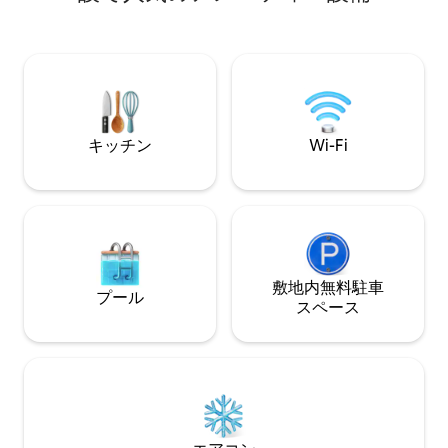
ょう。 季節限定のカヤックレンタルにつ
ベッドを備えたベッドルーム2室、バスル
いてお尋ねください！ ホットス
ーム2室（1つはバスタブ／シャワー付
スのダウンタウンまで車
き、もう1つはウォークインシャワー付
テイメント＋利便性 ボードゲーム ス
き）、洗濯機、乾燥機、設備の整ったキ
トテレビ 湖畔の
ッチン、電気暖炉2台、屋外のファイヤー
用焚き火台 水辺の景色 予約は23
ピット、ピクニックテーブル、パティオ
方のみ可能です
テーブル、炭火グリル、防波堤近くにブ
キッチン
Wi-Fi
ランコがあります。キャビンを「小さな
楽園」と呼ぶゲストが多くいます。
敷地内無料駐⁠車
プール
ス⁠ペ⁠ー⁠ス