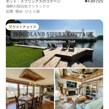
ホット・スプリングスのコテージ
レビュー121件
4.89 (121)
湖畔の宿泊先でリラックス
近隣
·
眺め
·
ひとり旅
ゲストチョイス
大好評のゲストチョイスです。