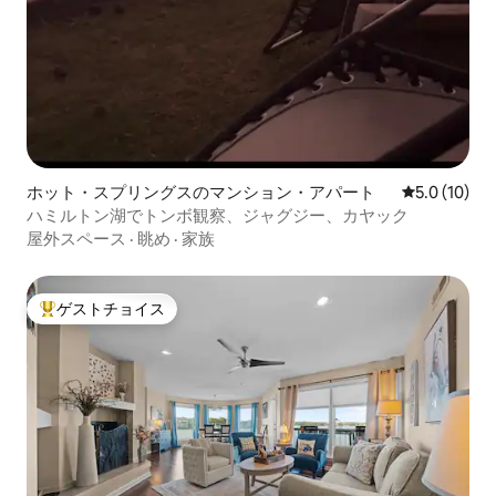
ホット・スプリングスのマンション・アパート
レビュー10
5.0 (10)
ハミルトン湖でトンボ観察、ジャグジー、カヤック
屋外スペース
·
眺め
·
家族
ゲストチョイス
大好評のゲストチョイスです。