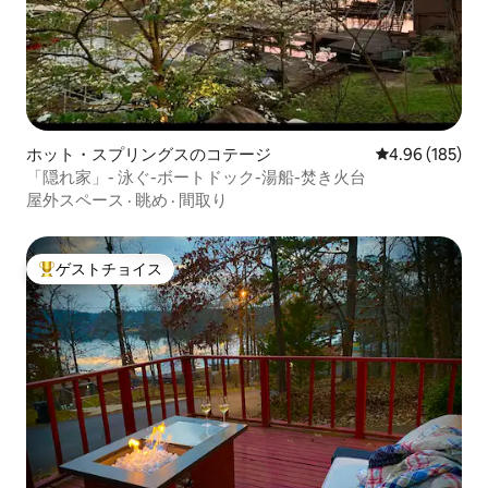
ホット・スプリングスのコテージ
レビュー185件
4.96 (185)
「隠れ家」- 泳ぐ-ボートドック-湯船-焚き火台
屋外スペース
·
眺め
·
間取り
ゲストチョイス
大好評のゲストチョイスです。