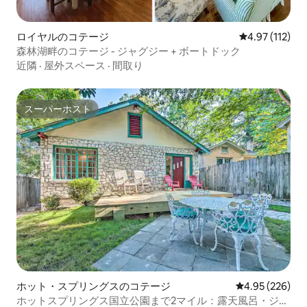
ロイヤルのコテージ
レビュー112
4.97 (112)
森林湖畔のコテージ - ジャグジー + ボートドック
近隣
·
屋外スペース
·
間取り
スーパーホスト
スーパーホスト
ホット・スプリングスのコテージ
レビュー226件
4.95 (226)
ホットスプリングス国立公園まで2マイル：露天風呂・ジャ