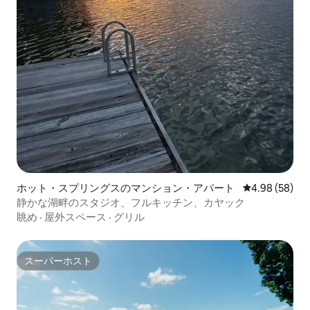
ホット・スプリングスのマンション・アパート
レビュー58件
4.98 (58)
静かな湖畔のスタジオ、フルキッチン、カヤック
眺め
·
屋外スペース
·
グリル
スーパーホスト
スーパーホスト