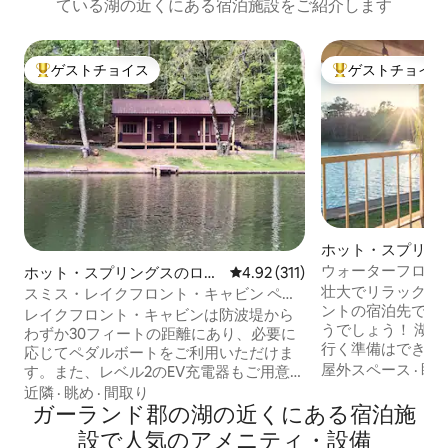
ている湖の近くにある宿泊施設をご紹介します
ゲストチョイス
ゲストチョイス
大好評のゲストチョイスです。
大好評のゲストチ
ホット・スプリン
公園の町家・長屋
ウォーターフロント * 
ホット・スプリングスのログ
レビュー311件、5つ星中4.92
4.92 (311)
クイーン *
ハウス
壮大でリラックス
スミス・レイクフロント・キャビン ペッ
ントの宿泊先です
ト歓迎（少額料金）
レイクフロント・キャビンは防波堤から
うでしょう！ 湖
わずか30フィートの距離にあり、必要に
行く準備はできま
応じてペダルボートをご利用いただけま
です。屋外での1
屋外スペース
·
眺
す。また、レベル2のEV充電器もご用意し
コニーで夕日を見
ております。ライフジャケットをお持ち
近隣
·
眺め
·
間取り
（電気グリル）を
ください（冬季は湖面が5フィート低下
ガーランド郡の湖の近くにある宿泊施
ーンベッド（メイ
し、ペダルボートのご利用や釣りはでき
設で人気のアメニティ・設備
グベッド（ロフト
ません）。キャビンには、キングサイズ