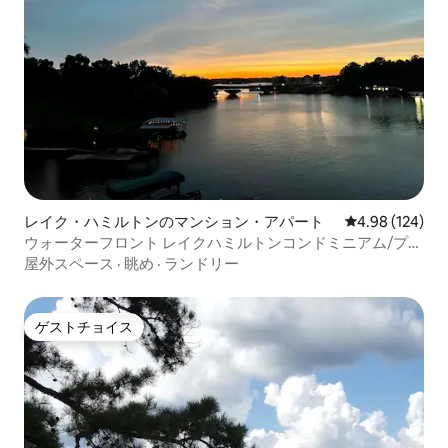
レイク・ハミルトンのマンション・アパート
レビュー124件
4.98 (124)
ウォーターフロント レイクハミルトンコンドミニアム/プー
ル/ボートスリップ
屋外スペース
·
眺め
·
ランドリー
ゲストチョイス
ゲストチョイス