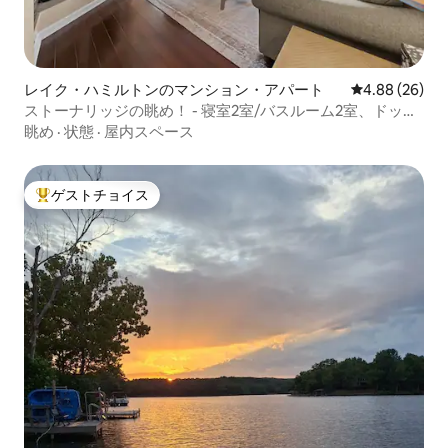
レイク・ハミルトンのマンション・アパート
レビュー26件
4.88 (26)
ストーナリッジの眺め！ - 寝室2室/バスルーム2室、ドック
＆プール
眺め
·
状態
·
屋内スペース
ゲストチョイス
大好評のゲストチョイスです。