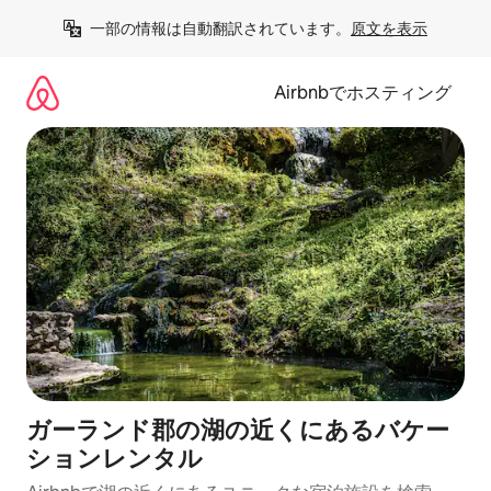
コ
一部の情報は自動翻訳されています。
原文を表示
ン
テ
ン
Airbnbでホスティング
ツ
に
ス
キ
ッ
プ
ガーランド郡の湖の近くにあるバケー
ションレンタル