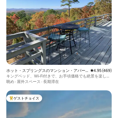
ホット・スプリングスのマンション・アパー
レビュー469件
4.95 (469)
ト
キングベッド、Wi-Fi付きで、お手頃価格でも絶景を楽しめ
ます
眺め
·
屋外スペース
·
長期滞在
ゲストチョイス
大好評のゲストチョイスです。