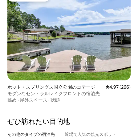
ホット・スプリングス国立公園のコテージ
レビュー266件
4.97 (266)
モダンなセントラルレイクフロントの宿泊先
眺め
·
屋外スペース
·
状態
ぜひ訪⁠れ⁠た⁠い目⁠的⁠地
その他のタ⁠イ⁠プ⁠の宿⁠泊⁠先
近場で人気の観光スポット