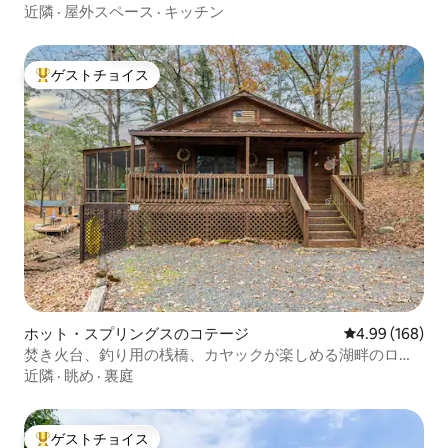
グジー天国！
近隣
·
屋外スペース
·
キッチン
ゲストチョイス
大好評のゲストチョイスです。
ホット・スプリングスのコテージ
レビュー168件
4.99 (168)
焚き火台、釣り用の桟橋、カヤックが楽しめる湖畔のログ
ハウス
近隣
·
眺め
·
裏庭
ゲストチョイス
大好評のゲストチョイスです。