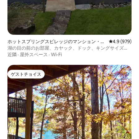
ホットスプリングスビレッジのマンション・ア
レビュー979
4.9 (979)
パート
湖の目の前のお部屋、カヤック、ドック、キングサイズベ
ッド、専用ホットタブ
近隣
·
屋外スペース
·
Wi-Fi
ゲストチョイス
ゲストチョイス