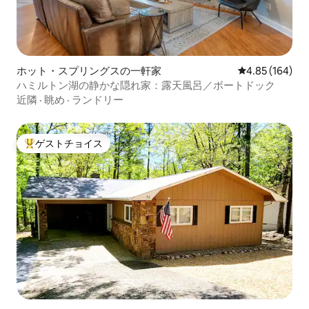
ホット・スプリングスの一軒家
レビュー164件
4.85 (164)
ハミルトン湖の静かな隠れ家：露天風呂／ボートドック
近隣
·
眺め
·
ランドリー
ゲストチョイス
大好評のゲストチョイスです。