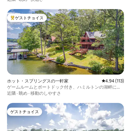
ゲストチョイス
大好評のゲストチョイスです。
ホット・スプリングスの一軒家
レビュー113件
4.94 (113)
ゲームルームとボートドック付き、ハミルトンの湖畔にあ
る宿泊先！
近隣
·
眺め
·
移動のしやすさ
ゲストチョイス
ゲストチョイス