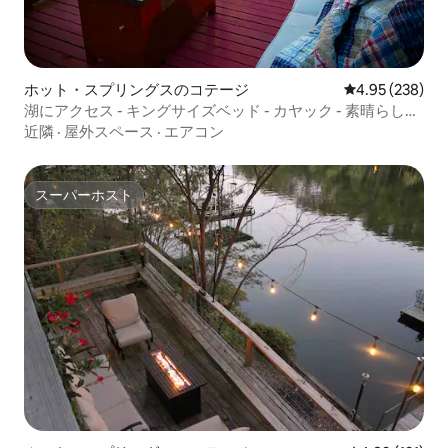
ホット・スプリングスのコテージ
レビュー238件
4.95 (238)
湖にアクセス - キングサイズベッド - カヤック - 素晴らしい
デッキ
近隣
·
屋外スペース
·
エアコン
スーパーホスト
スーパーホスト